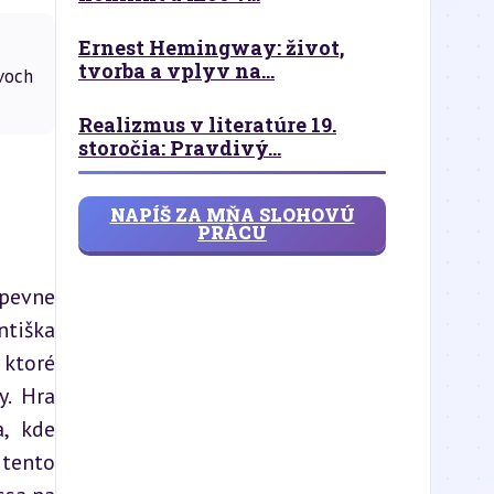
Ernest Hemingway: život,
tvorba a vplyv na...
voch
Realizmus v literatúre 19.
storočia: Pravdivý...
NAPÍŠ ZA MŇA SLOHOVÚ
PRÁCU
pevne 
tiška 
ktoré 
. Hra 
, kde 
tento 