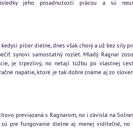
ôsledky jeho posadnutosti prácou a sú neust
edysi pilier dielne, dnes však chorý a už bez sily pre
ečiť synovi samostatný rozlet. Mladý Ragnar zoso
e, je trpezlivý, no netají túžbu po vlastnej ceste
čné napätie, ktoré je tak dobre známe aj zo sloven
itovo previazaná s Ragnarom, no i závislá na Solnes
é sú pre fungovanie dielne aj menej viditeľné, no 