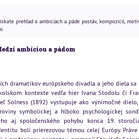
 získate prehľad o ambíciách a páde postáv, kompozícii, motí
i.
 Medzi ambíciou a pádom
ích dramatikov európskeho divadla a jeho diela sa 
kolskom kontexte vedľa hier Ivana Stodolu či Fran
eľ Solness (1892) vystupuje ako výnimočné dielo, 
roviny symbolickej a hlboko psychologickej sondy
ého aj spoločenského pohybu konca 19. storočia
entitu boli prierezovou témou celej Európy. Práve 