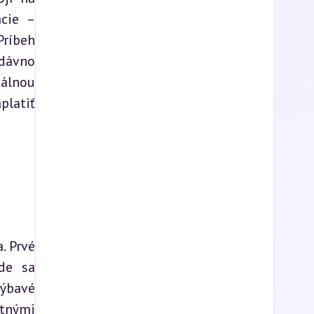
cie – 
ríbeh 
dávno 
álnou 
latiť 
 Prvé 
e sa 
ýbavé 
tnými 