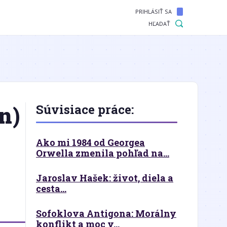
PRIHLÁSIŤ SA
HĽADAŤ
n)
Súvisiace práce:
Ako mi 1984 od Georgea
Orwella zmenila pohľad na...
Jaroslav Hašek: život, diela a
cesta...
Sofoklova Antigona: Morálny
konflikt a moc v...