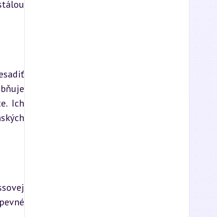
álou 
sadiť 
bňuje 
. Ich 
ských 
sovej 
pevné 