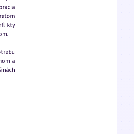
racia 
reťom 
likty 
lom.
trebu 
hom a 
inách 