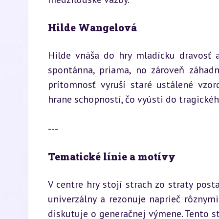
Hilde Wangelová
Hilde vnáša do hry mladícku dravosť a
spontánna, priama, no zároveň záhadná
prítomnosť vyruší staré ustálené vzor
hrane schopností, čo vyústi do tragickéh
---
Tematické línie a motívy
V centre hry stojí strach zo straty posta
univerzálny a rezonuje naprieč rôznymi
diskutuje o generačnej výmene. Tento str