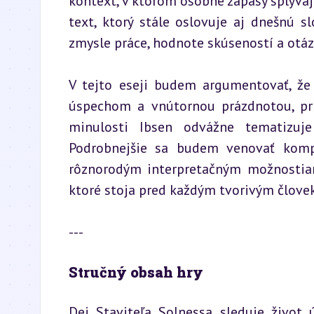
kontext, v ktorom osobné zápasy splývajú
text, ktorý stále oslovuje aj dnešnú s
zmysle práce, hodnote skúseností a otá
V tejto eseji budem argumentovať, že
úspechom a vnútornou prázdnotou, prič
minulosti Ibsen odvážne tematizuje
Podrobnejšie sa budem venovať kompo
rôznorodým interpretačným možnostiam
ktoré stoja pred každým tvorivým člove
---
Stručný obsah hry
Dej Staviteľa Solnessa sleduje život 