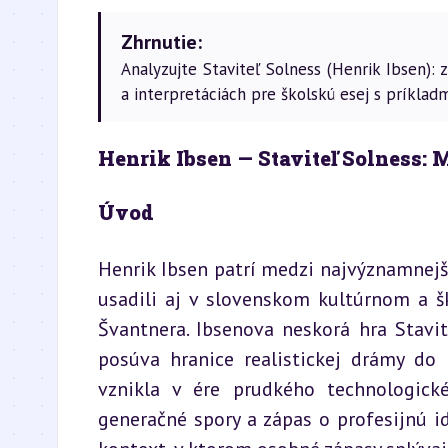
Zhrnutie:
Analyzujte Staviteľ Solness (Henrik Ibsen):
a interpretáciách pre školskú esej s príkladm
Henrik Ibsen — Staviteľ Solness:
Úvod
Henrik Ibsen patrí medzi najvýznamnejš
usadili aj v slovenskom kultúrnom a š
Švantnera. Ibsenova neskorá hra Stavit
posúva hranice realistickej drámy do 
vznikla v ére prudkého technologick
generačné spory a zápas o profesijnú id