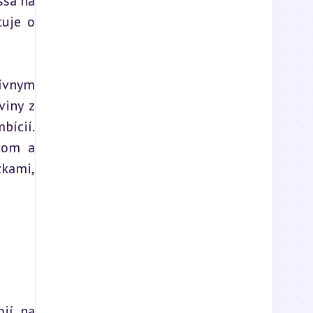
sa na 
uje o 
ívnym 
iny z 
cií. 
vom a 
kami, 
jí na 