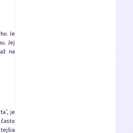
o. Je 
. Jej 
až na 
“, je 
často 
ejšia 