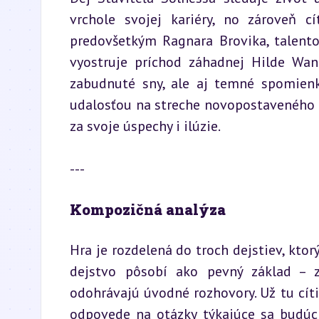
vrchole svojej kariéry, no zároveň c
predovšetkým Ragnara Brovika, talento
vyostruje príchod záhadnej Hilde Wang
zabudnuté sny, ale aj temné spomienky
udalosťou na streche novopostaveného d
za svoje úspechy i ilúzie.
---
Kompozičná analýza
Hra je rozdelená do troch dejstiev, ktor
dejstvo pôsobí ako pevný základ –
odohrávajú úvodné rozhovory. Už tu cít
odpovede na otázky týkajúce sa budúc