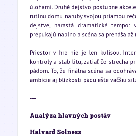
úlohami. Druhé dejstvo postupne akceleru
rutinu domu naruby svojou priamou reč
dejstve, narastá dramatické tempo: v
prepukajú naplno a scéna sa prenáša až
Priestor v hre nie je len kulisou. Int
kontroly a stabilitu, zatiaľ čo strecha
pádom. To, že finálna scéna sa odohráv
ambície aj blízkosti pádu ešte väčšiu sil
---
Analýza hlavných postáv
Halvard Solness