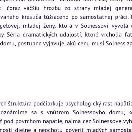
íti čoraz väčšiu hrozbu zo strany mladej generá
vaného kresliča túžiaceho po samostatnej práci. P
elovej, mladej ženy, ktorá v Solnessovi vyvolá 
. Séria dramatických udalostí, ktoré vrcholia fat
omu, postupne vyjavuje, akú cenu musí Solness zap
ých štruktúra podčiarkuje psychologický rast napätia.
 zoznámime sa s vnútrom Solnessovho domu, kd
iť pod povrchom napätie, najmä cez Solnessove vyh
nosti dielne a neochotu poveriť mladých samosta