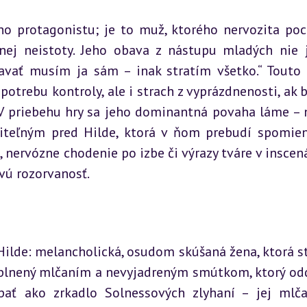
 protagonistu; je to muž, ktorého nervozita poc
lnej neistoty. Jeho obava z nástupu mladých nie j
Stavať musím ja sám – inak stratím všetko.“ Touto 
otrebu kontroly, ale i strach z vyprázdnenosti, ak by
 V priebehu hry sa jeho dominantná povaha láme – n
iteľným pred Hilde, ktorá v ňom prebudí spomien
 nervózne chodenie po izbe či výrazy tváre v inscená
vú rozorvanosť.
ilde: melancholická, osudom skúšaná žena, ktorá str
aplnený mlčaním a nevyjadreným smútkom, ktorý odd
ať ako zrkadlo Solnessových zlyhaní – jej mlča