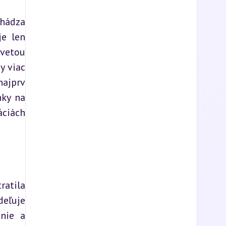
hádza 
e len 
vetou 
 viac 
ajprv 
ky na 
ciách 
atila 
eľuje 
nie a 