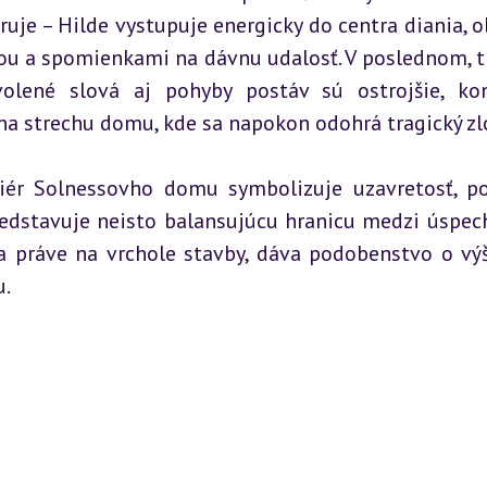
je – Hilde vystupuje energicky do centra diania, ob
ou a spomienkami na dávnu udalosť. V poslednom, t
olené slová aj pohyby postáv sú ostrojšie, konf
 na strechu domu, kde sa napokon odohrá tragický z
eriér Solnessovho domu symbolizuje uzavretosť, po
 predstavuje neisto balansujúcu hranicu medzi úspec
a práve na vrchole stavby, dáva podobenstvo o výš
u.