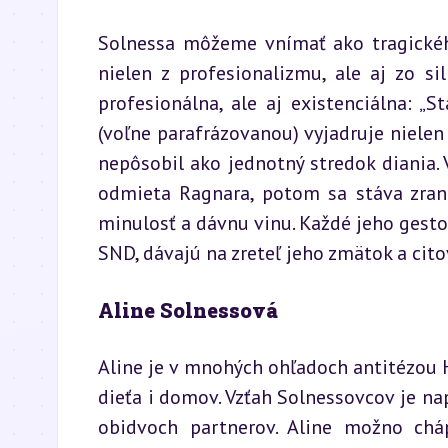
Solnessa môžeme vnímať ako tragického
nielen z profesionalizmu, ale aj zo si
profesionálna, ale aj existenciálna: „
(voľne parafrázovanou) vyjadruje nielen p
nepôsobil ako jednotný stredok diania.
odmieta Ragnara, potom sa stáva zran
minulosť a dávnu vinu. Každé jeho gesto,
SND, dávajú na zreteľ jeho zmätok a cito
Aline Solnessová
Aline je v mnohých ohľadoch antitézou H
dieťa i domov. Vzťah Solnessovcov je n
obidvoch partnerov. Aline možno cháp