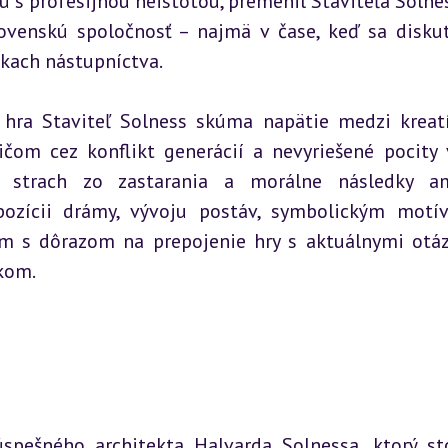
 s profesijnou neistotou, premenil Staviteľa Solnes
lovenskú spoločnosť – najmä v čase, keď sa diskut
zkach nástupníctva.
 hra Staviteľ Solness skúma napätie medzi kreat
om cez konflikt generácií a nevyriešené pocity v
 strach zo zastarania a morálne následky ambí
zícii drámy, vývoju postáv, symbolickým motí
 s dôrazom na prepojenie hry s aktuálnymi otáz
kom.
úspešného architekta Halvarda Solnessa, ktorý sto