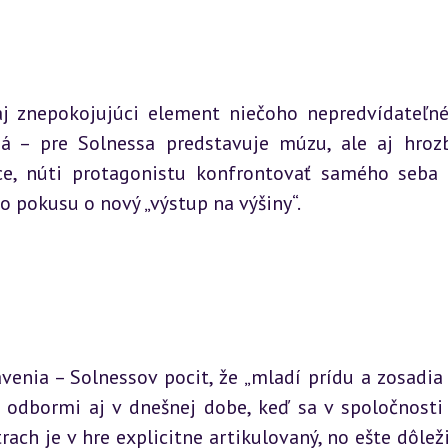
j znepokojujúci element niečoho nepredvídateľnéh
 – pre Solnessa predstavuje múzu, ale aj hrozbu
ce, núti protagonistu konfrontovať samého seba 
o pokusu o nový „výstup na výšiny“.
venia – Solnessov pocit, že „mladí prídu a zosadia ťa
 odbormi aj v dnešnej dobe, keď sa v spoločnosti 
ach je v hre explicitne artikulovaný, no ešte dôležit