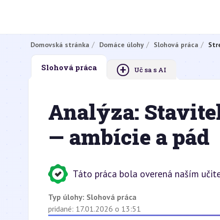
Domovská stránka
Domáce úlohy
Slohová práca
Str
+
Slohová práca
Uč sa s AI
Analýza: Stavite
— ambície a pád
Táto práca bola overená naším učite
Typ úlohy:
Slohová práca
pridané: 17.01.2026 o 13:51