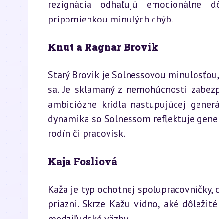
rezignácia odhaľujú emocionálne d
pripomienkou minulých chýb.
Knut a Ragnar Brovik
Starý Brovik je Solnessovou minulosťou, k
sa. Je sklamaný z nemohúcnosti zabezp
ambiciózne krídla nastupujúcej generáci
dynamika so Solnessom reflektuje genera
rodín či pracovísk.
Kaja Fosliová
Kaža je typ ochotnej spolupracovníčky, c
priazni. Skrze Kažu vidno, aké dôležit
medziľudské väzby.