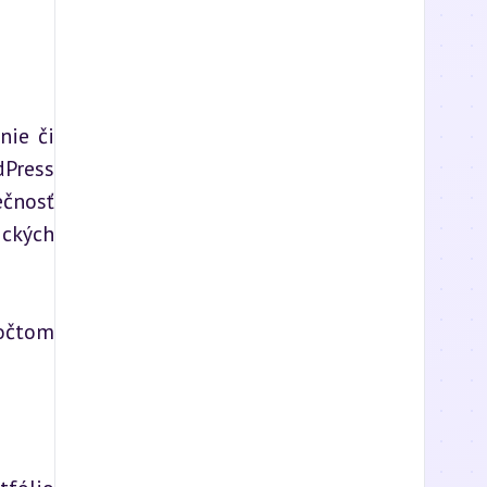
ie či 
Press 
nosť 
ckých 
očtom 