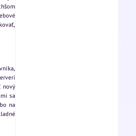
chšom 
ebové 
ovať, 
níka, 
rveri 
 nový 
mi sa 
bo na 
ladné 