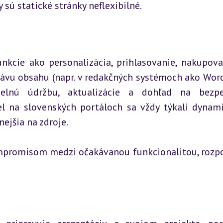
sú statické stránky neflexibilné.
kcie ako personalizácia, prihlasovanie, nakupovan
ávu obsahu (napr. v redakčných systémoch ako Word
delnú údržbu, aktualizácie a dohľad na bezpeč
el na slovenských portáloch sa vždy týkali dynami
nejšia na zdroje.
ompromisom medzi očakávanou funkcionalitou, rozp