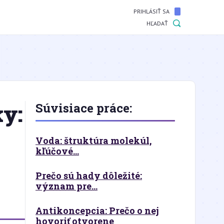
PRIHLÁSIŤ SA
HĽADAŤ
ky:
Súvisiace práce:
Voda: štruktúra molekúl,
kľúčové...
Prečo sú hady dôležité:
význam pre...
Antikoncepcia: Prečo o nej
hovoriť otvorene