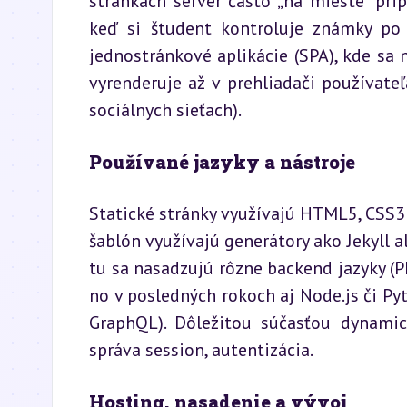
stránkach server často „na mieste“ prip
keď si študent kontroluje známky po p
jednostránkové aplikácie (SPA), kde sa n
vyrenderuje až v prehliadači používateľ
sociálnych sieťach).
Používané jazyky a nástroje
Statické stránky využívajú HTML5, CSS3 
šablón využívajú generátory ako Jekyll a
tu sa nasadzujú rôzne backend jazyky (PH
no v posledných rokoch aj Node.js či Py
GraphQL). Dôležitou súčasťou dynamic
správa session, autentizácia.
Hosting, nasadenie a vývoj