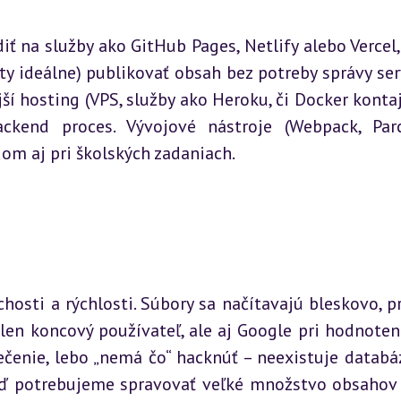
 na služby ako GitHub Pages, Netlify alebo Vercel, 
y ideálne) publikovať obsah bez potreby správy serv
 hosting (VPS, služby ako Heroku, či Docker kontajn
ckend proces. Vývojové nástroje (Webpack, Parc
om aj pri školských zadaniach.
osti a rýchlosti. Súbory sa načítavajú bleskovo, pr
len koncový používateľ, ale aj Google pri hodnotení
čenie, lebo „nemá čo“ hacknúť – neexistuje databáz
keď potrebujeme spravovať veľké množstvo obsahov 