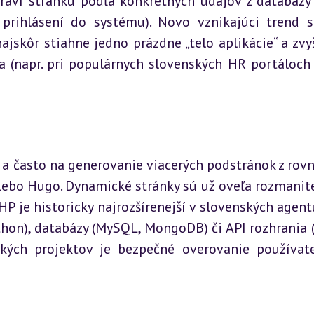
raví stránku podľa konkrétnych údajov z databázy (
rihlásení do systému). Novo vznikajúci trend sú
ajskôr stiahne jedno prázdne „telo aplikácie“ a zvyš
a (napr. pri populárnych slovenských HR portáloch 
a často na generovanie viacerých podstránok z rovn
lebo Hugo. Dynamické stránky sú už oveľa rozmanitej
P je historicky najrozšírenejší v slovenských agentú
thon), databázy (MySQL, MongoDB) či API rozhrania (
kých projektov je bezpečné overovanie používate