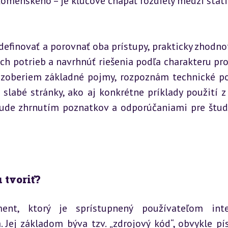
omenského – je kľúčové chápať rozdiely medzi stati
definovať a porovnať oba prístupy, prakticky zhodnoti
h potrieb a navrhnúť riešenia podľa charakteru proj
ozoberiem základné pojmy, rozpoznám technické po
slabé stránky, ako aj konkrétne príklady použití z 
 bude zhrnutím poznatkov a odporúčaniami pre štud
 tvoriť?
nt, ktorý je sprístupnený používateľom inter
Jej základom býva tzv. „zdrojový kód“, obvykle pís