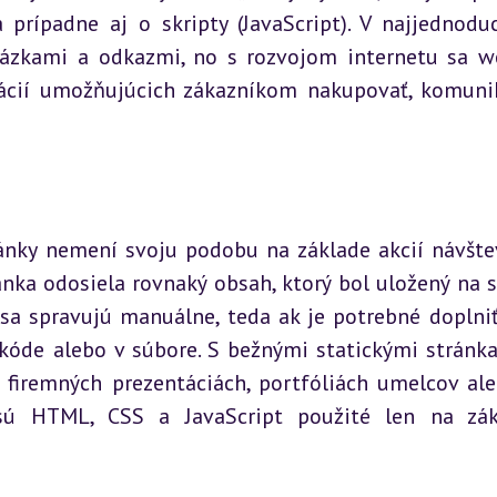
 prípadne aj o skripty (JavaScript). V najjednodu
ázkami a odkazmi, no s rozvojom internetu sa w
ácií umožňujúcich zákazníkom nakupovať, komunik
ránky nemení svoju podobu na základe akcií návštev
nka odosiela rovnaký obsah, ktorý bol uložený na se
sa spravujú manuálne, teda ak je potrebné doplniť
 kóde alebo v súbore. S bežnými statickými stránka
 firemných prezentáciách, portfóliách umelcov ale
 sú HTML, CSS a JavaScript použité len na zák