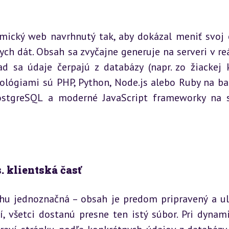
amický web navrhnutý tak, aby dokázal meniť svoj 
ch dát. Obsah sa zvyčajne generuje na serveri v re
d sa údaje čerpajú z databázy (napr. zo žiackej k
ológiami sú PHP, Python, Node.js alebo Ruby na ba
ostgreSQL a moderné JavaScript frameworky na s
 klientská časť
ahu jednoznačná – obsah je predom pripravený a ul
í, všetci dostanú presne ten istý súbor. Pri dynami