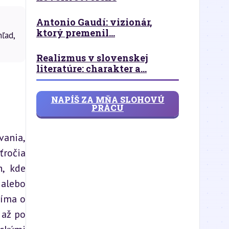
Antonio Gaudí: vizionár,
ktorý premenil...
ľad,
Realizmus v slovenskej
literatúre: charakter a...
NAPÍŠ ZA MŇA SLOHOVÚ
PRÁCU
ania, 
ročia 
, kde 
alebo 
íma o 
až po 