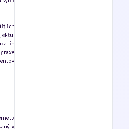
ckými 
ť ich 
ektu. 
zadie 
praxe 
entov 
netu 
aný v 