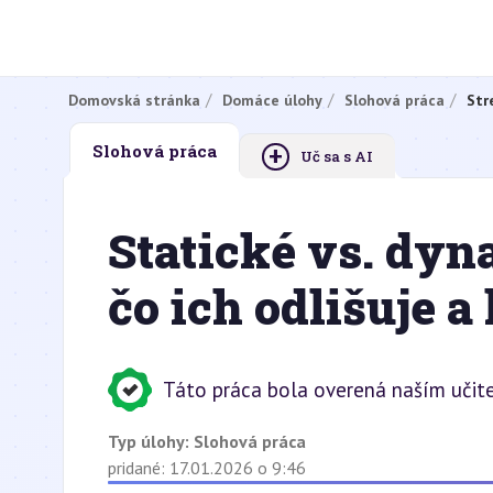
Domovská stránka
Domáce úlohy
Slohová práca
Str
+
Slohová práca
Uč sa s AI
Statické vs. dy
čo ich odlišuje a
Táto práca bola overená naším učite
Typ úlohy:
Slohová práca
pridané: 17.01.2026 o 9:46