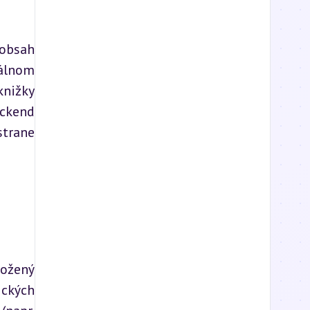
obsah 
álnom 
nižky 
ckend 
trane 
ožený 
ckých 