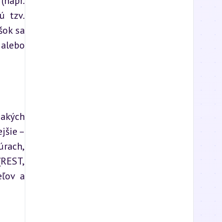
napr. 
 tzv. 
ok sa 
alebo 
akých 
šie – 
rach, 
REST, 
ľov a 