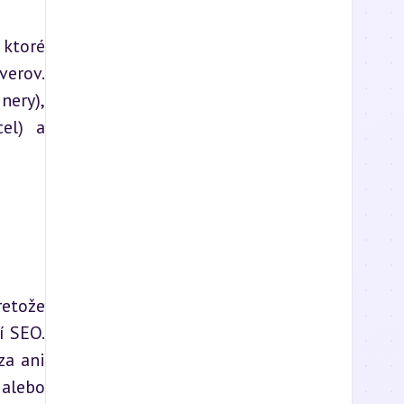
ktoré 
erov. 
ery), 
el) a 
etože 
 SEO. 
a ani 
alebo 