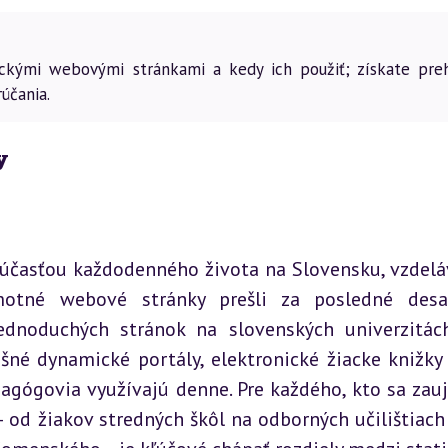
ickými webovými stránkami a kedy ich použiť; získate preh
účania.
y
súčasťou každodenného života na Slovensku, vzdeláv
motné webové stránky prešli za posledné desať
noduchých stránok na slovenských univerzitách
šné dynamické portály, elektronické žiacke knižky 
agógovia využívajú denne. Pre každého, kto sa zauj
od žiakov stredných škôl na odborných učilištiach 