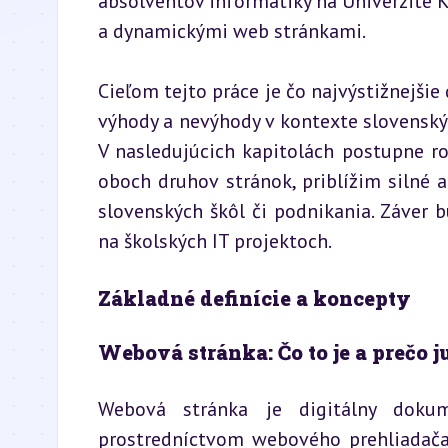
absolventov informatiky na Univerzite K
a dynamickými web stránkami.
Cieľom tejto práce je čo najvýstižnejšie 
výhody a nevýhody v kontexte slovenskýc
V nasledujúcich kapitolách postupne r
oboch druhov stránok, priblížim silné a 
slovenských škôl či podnikania. Záver
na školských IT projektoch.
Základné definície a koncepty
Webová stránka: Čo to je a prečo ju
Webová stránka je digitálny dokume
prostredníctvom webového prehliadača. 