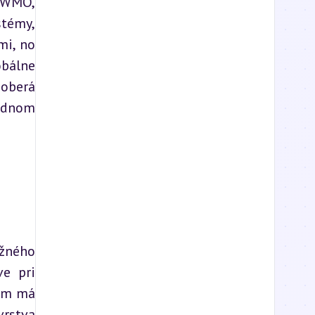
 WMO, 
témy, 
i, no 
bálne 
oberá 
odnom 
žného 
e pri 
am má 
rstva 