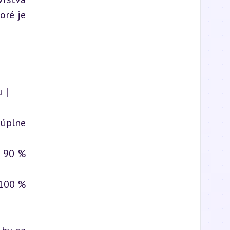
ré je 
|

       
       
       