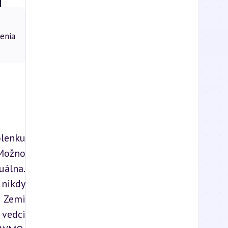
enia
lenku 
Možno 
álna. 
nikdy 
 Zemi 
vedci 