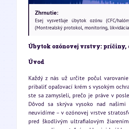
Zhrnutie:
Esej vysvetľuje úbytok ozónu (CFC/haló
(Montrealský protokol, monitoring, likvidácia
Úbytok ozónovej vrstvy: príčiny,
Úvod
Každý z nás už určite počul varovanie
pribaliť opaľovací krém s vysokým ochr
ste sa zamysleli, prečo je práve v pos
Dôvod sa skrýva vysoko nad našimi h
neuvidíme – v ozónovej vrstve stratosf
pred škodlivým ultrafialovým žiarením