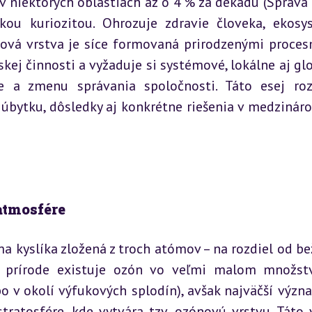
 v niektorých oblastiach až o 4 % za dekádu (Správa
ou kuriozitou. Ohrozuje zdravie človeka, ekosys
vá vrstva je síce formovaná prirodzenými procesm
ej činnosti a vyžaduje si systémové, lokálne aj glo
e a zmenu správania spoločnosti. Táto esej roz
 úbytku, dôsledky aj konkrétne riešenia v medzinár
atmosfére
 kyslíka zložená z troch atómov – na rozdiel od be
V prírode existuje ozón vo veľmi malom množstv
 v okolí výfukových splodín), avšak najväčší význ
ratosfére, kde vytvára tzv. ozónovú vrstvu. Táto v