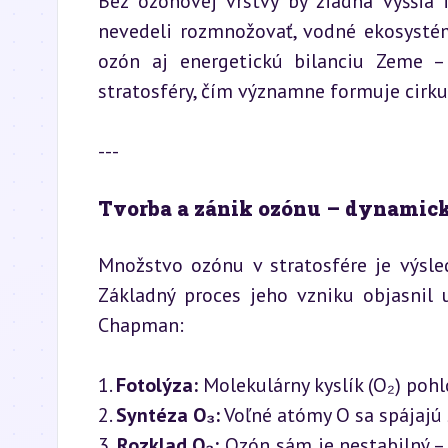
Bez ozónovej vrstvy by žiadna vyššia 
nevedeli rozmnožovať, vodné ekosystém
ozón aj energetickú bilanciu Zeme – 
stratosféry, čím významne formuje cirku
---
Tvorba a zánik ozónu – dynamic
Množstvo ozónu v stratosfére je výsl
Základný proces jeho vzniku objasnil 
Chapman:
1. 
Fotolýza:
 Molekulárny kyslík (O₂) pohl
2. 
Syntéza O₃:
 Voľné atómy O sa spájajú 
3. 
Rozklad O₃:
 Ozón sám je nestabilný –