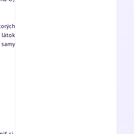
torých 
látok 
 samy 
ť si, 