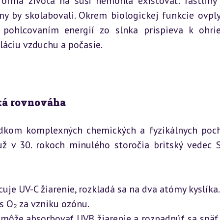
forma života na súši nemohla existovať: rastliny 
y by skolabovali. Okrem biologickej funkcie ovply
pohlcovaním energií zo slnka prispieva k ohrie
láciu vzduchu a počasie.
ká rovnováha
edkom komplexných chemických a fyzikálnych poch
už v 30. rokoch minulého storočia britský vedec S
cuje UV-C žiarenie, rozkladá sa na dva atómy kyslíka.

s O₂ za vzniku ozónu.

 môže absorbovať UVB žiarenie a rozpadnúť sa späť 