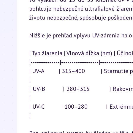
pohlcuje nebezpečné ultrafialové žiaren
životu nebezpečné, spôsobuje poškoden
Nižšie je prehľad vplyvu UV-zárenia na 
| Typ žiarenia | Vlnová dĺžka (nm) | Účin
|--------------|------------------|----------------
| UV-A         | 315–400          | Starnutie p
|

| UV-B         | 280–315          | Rakovina ko
|

| UV-C         | 100–280          | Extrémne šk
|