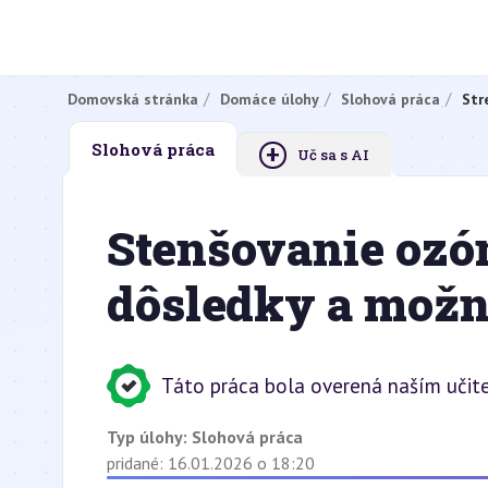
Domovská stránka
Domáce úlohy
Slohová práca
Str
+
Slohová práca
Uč sa s AI
Stenšovanie ozón
dôsledky a možn
Táto práca bola overená naším učit
Typ úlohy:
Slohová práca
pridané: 16.01.2026 o 18:20