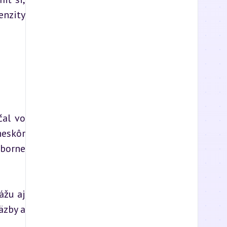
nzity 
al vo 
eskôr 
borne 
žu aj 
zby a 