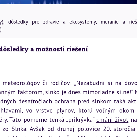
ny), dôsledky pre zdravie a ekosystémy, meranie a rieš
).
 dôsledky a možnosti riešení
 meteorológov či rodičov: „Nezabudni si na dovo
anným faktorom, slnko je dnes mimoriadne silné!“ 
ledných desaťročiach ochrana pred slnkom taká aktu
lavami, vo vrstve plynov, ktorú voľným okom 
éry. Táto pomerne tenká „prikrývka“ 
chráni život
 na
 zo Slnka. Avšak od druhej polovice 20. storočia 