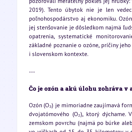
pozorovali merateľný pokles jej hrúbky:
2019). Tento úbytok nie je len vedeck
poľnohospodárstvo aj ekonomiku. Ozóno
jej stenšovanie je dôsledkom najmä ľudsk
opatrenia, systematické monitorovani
základné poznanie o ozóne, príčiny jeho
i slovenskom kontexte.
---
Čo je ozón a akú úlohu zohráva v 
Ozón (O₃) je mimoriadne zaujímavá forma
dvojatómového (O₂), ktorý dýchame. 
zemskom povrchu (najmä po búrke alebo
vo výškach od 15 do 35 kilometrov v st