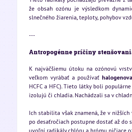
že obsah ozónu je výsledkom dynamick
slnečného žiarenia, teploty, pohybov vzd
---
Antropogénne príčiny stenšovani
K najväčšiemu útoku na ozónovú vrstvu v
veľkom vyrábať a používať 
halogenova
HCFC a HFC). Tieto látky boli populárne 
izolujú či chladia. Nachádzali sa v chlad
Ich stabilita však znamená, že v nižších
po desaťročiach postupne dostať až do st
uvoľní radikály chlóru a brómu ničiace o