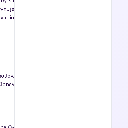
by sa 
vňuje 
vaniu 
odov. 
idney 
na O₂ 