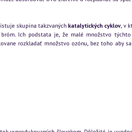
istuje skupina takzvaných 
katalytických cyklov
, v k
 bróm. Ich podstata je, že malé množstvo týchto 
akovane rozkladať množstvo ozónu, bez toho aby sa
átok vyprodukovaných človekom. Dôležité je uvedomi