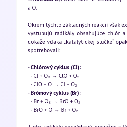
a O.
Okrem týchto základných reakcií však ex
vystupujú radikály obsahujúce chlór a
dokáže vďaka „katalytickej slučke“ op
spotrebovali:
- 
Chlórový cyklus (Cl):
  - Cl + O₃ → ClO + O₂

  - ClO + O → Cl + O₂

- 
Brómový cyklus (Br):
  - Br + O₃ → BrO + O₂

  - BrO + O → Br + O₂
Tieto radikály pochádzajú prevažne z l