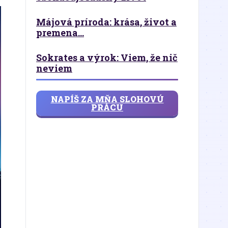
Májová príroda: krása, život a
premena...
Sokrates a výrok: Viem, že nič
neviem
NAPÍŠ ZA MŇA SLOHOVÚ
PRÁCU