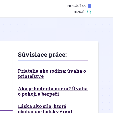
PRIHLÁSIŤ SA
HĽADAŤ
Súvisiace práce:
Priatelia ako rodina: úvaha o
priateľstve
Aká je hodnota mieru? Úvaha
o pokoji a bezpečí
Láska ako sila, ktorá
obohacuje ľudský život