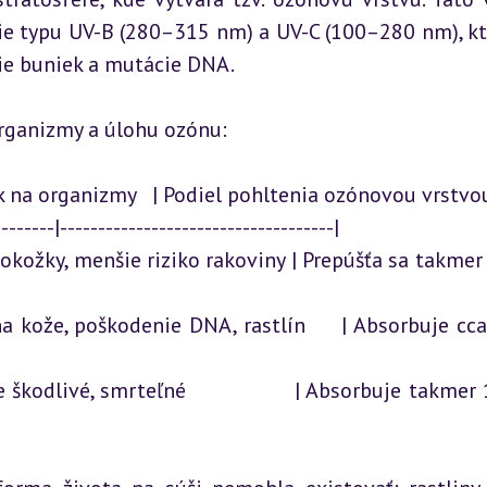
ie typu UV-B (280–315 nm) a UV-C (100–280 nm), kto
ie buniek a mutácie DNA.
organizmy a úlohu ozónu:
ok na organizmy   | Podiel pohltenia ozónovou vrstvou 
-------|------------------------------------|

okožky, menšie riziko rakoviny | Prepúšťa sa takmer úplne   
že, poškodenie DNA, rastlín     | Absorbuje cca 90 %         
odlivé, smrteľné                | Absorbuje takmer 100 %     