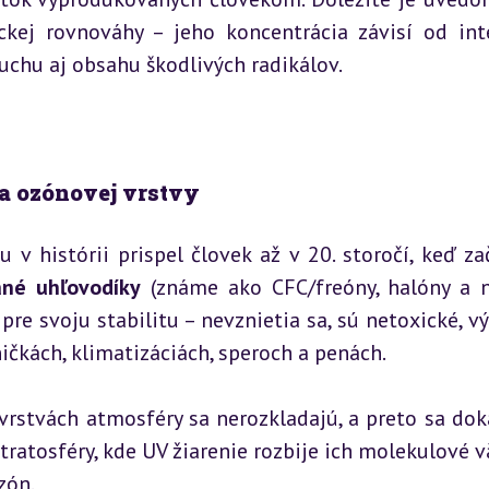
ej rovnováhy – jeho koncentrácia závisí od inte
uchu aj obsahu škodlivých radikálov.
a ozónovej vrstvy
 histórii prispel človek až v 20. storočí, keď zač
né uhľovodíky
 (známe ako CFC/freóny, halóny a n
pre svoju stabilitu – nevznietia sa, sú netoxické, vý
ničkách, klimatizáciách, speroch a penách.
 vrstvách atmosféry sa nerozkladajú, a preto sa doká
ratosféry, kde UV žiarenie rozbije ich molekulové vä
zón.