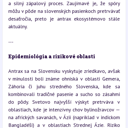
a silný zápalový proces. Zaujímavé je, že spóry 
môžu v pôde na slovenských pasienkoch pretrvávať 
desaťročia, preto je antrax ekosystémovo stále 
aktuálny.
---
Epidemiológia a rizikové oblasti
Antrax sa na Slovensku vyskytuje zriedkavo, avšak 
v minulosti boli známe ohniská v oblasti Gemera, 
Záhoria či juhu stredného Slovenska, kde sa 
kombinovali tradičné pasenie a sucho so zásahmi 
do pôdy. Svetovo najvyšší výskyt pretrváva v 
oblastiach, kde je intenzívny chov bylinožravcov — 
na afrických savanách, v Ázii (napríklad v indickom 
Bangladéši) a v oblastiach Strednej Ázie. Riziko 