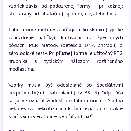
vzoriek závisí od podozrenej formy — pri kožnej: 
ster z rany, pri inhalačnej: sputum, krv, alebo hnis.
Laboratórne metódy zahŕňajú mikroskopiu (typické 
zapuzdrené paličky), kultiváciu na špeciálnych 
pôdach, PCR metódy (detekcia DNA antraxu) a 
sérologické testy. Pri pľúcnej forme je užitočný RTG 
hrudníka s typickým nálezom rozšíreného 
mediastína.
Vzorky musia byť odosielané so špeciálnymi 
bezpečnostnými opatreniami (tzv. BSL-3). Odporúča 
sa jasne označiť žiadosť pre laboratórium: „Akútna 
nebolestivá nekrotizujúca kožná lézia po kontakte 
s mŕtvym zvieraťom — vylúčiť antrax!“