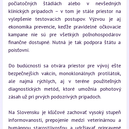
počiatočných štádiách alebo v nevšedných 
klinických prípadoch – v tom je stále priestor na 
vylepšenie testovacích postupov. Výzvou je aj 
ekonomika prevencie, keďže pravidelné očkovacie 
kampane nie sú pre všetkých poľnohospodárov 
finančne dostupné. Nutná je tak podpora štátu a 
poisťovní.
Do budúcnosti sa otvára priestor pre vývoj ešte 
bezpečnejších vakcín, monoklonálnych protilátok, 
ale najmä rýchlych, aj v teréne použiteľných 
diagnostických metód, ktoré umožnia pohotový 
zásah už pri prvých podozrivých prípadoch.
Na Slovensku je kľúčové zachovať vysoký stupeň 
informovanosti, prepojenie medzi veterinárnou a 
humánnou starostlivosťou a udržiavať pripravené 