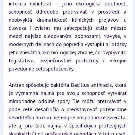
infekcia minulosti – jeho ekologická odolnosť, 
schopnosť dlhodobo pretrvávať v prostredí a 
neobvyklá dramatickosť klinických prejavov u 
človeka i zvierat mu zabezpečujú stále miesto 
medzi najviac sledovanými zoonózami. Navyše, v 
moderných dejinách do popredia vystúpili aj otázky 
jeho zneužitia ako biologickej zbrane, čo ovplyvnilo 
legislatívu, bezpečnostné protokoly i verejné 
povedomie celospoločensky.
Antrax spôsobuje baktéria Bacillus anthracis, ktorá 
je významná najmä pre svoju schopnosť vytvárať 
mimoriadne odolné spóry. Tie môžu pretrvávať v 
pôde celé desaťročia a predstavovať potenciálne 
neviditeľnú hrozbu nielen pre hospodárske zvieratá, 
ale aj pre ľudí, najmä v špecifických profesijných 
skupinách či pri nešťastných náhodách. V tejto eseji 