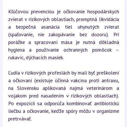
Kľúčovou prevenciou je očkovanie hospodárskych 
zvierat v rizikových oblastiach, promptná likvidácia 
a bezpečná asanácia tiel uhynutých zvierat 
(spaľovanie, nie zakopávanie bez dozoru). Pri 
porážke a spracovaní mäsa je nutná dôkladná 
hygiena a používanie ochranných pomôcok – 
rukavíc, dýchacích masiek.
Ľudia v rizikových profesiách by mali byť preškolení 
a očkovaní (existuje účinná vakcína proti antraxu, 
na Slovensku aplikovaná najmä veterinárom a 
vojakom pred nasadením v rizikových oblastiach). 
Po expozícii sa odporúča kombinovať antibiotickú 
liečbu a očkovanie, keďže spóry môžu v organizme 
pretrvávať.