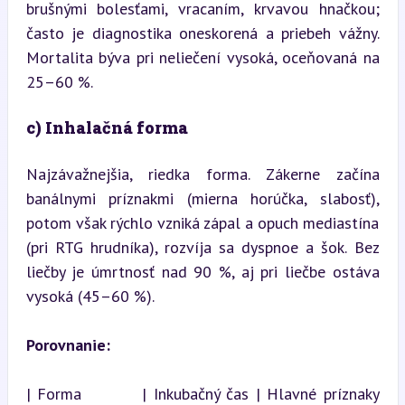
brušnými bolesťami, vracaním, krvavou hnačkou; 
často je diagnostika oneskorená a priebeh vážny. 
Mortalita býva pri neliečení vysoká, oceňovaná na 
25–60 %.
c) Inhalačná forma
Najzávažnejšia, riedka forma. Zákerne začína 
banálnymi príznakmi (mierna horúčka, slabosť), 
potom však rýchlo vzniká zápal a opuch mediastína 
(pri RTG hrudníka), rozvíja sa dyspnoe a šok. Bez 
liečby je úmrtnosť nad 90 %, aj pri liečbe ostáva 
vysoká (45–60 %).
Porovnanie:
| Forma         | Inkubačný čas | Hlavné príznaky             