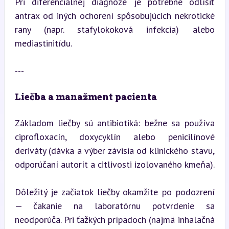
Pri diferenciálnej diagnóze je potrebné odlíšiť 
antrax od iných ochorení spôsobujúcich nekrotické 
rany (napr. stafylokoková infekcia) alebo 
mediastinitídu.
---
Liečba a manažment pacienta
Základom liečby sú antibiotiká: bežne sa používa 
ciprofloxacín, doxycyklín alebo penicilínové 
deriváty (dávka a výber závisia od klinického stavu, 
odporúčaní autorít a citlivosti izolovaného kmeňa).
Dôležitý je začiatok liečby okamžite po podozrení 
— čakanie na laboratórnu potvrdenie sa 
neodporúča. Pri ťažkých prípadoch (najmä inhalačná 