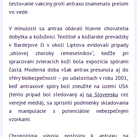
testovanie vakcíny proti antraxu znamenalo prelom 
vo vede.
V minulosti sa antrax obávali hlavne chovatelia 
dobytka a kožušníci. Textilné a kožiarske prevádzky 
v Bardejove či v okolí Liptova evidovali prípady 
„uhlovej choroby remeselníkov“, keďže pri 
spracovaní zvieracích koží bola expozícia spórami 
častá. Moderná doba však antrax presunula aj do 
sféry biobezpečnosti – po udalostiach v roku 2001, 
keď antraxové spóry boli zneužité na území USA 
(tento prípad bol sledovaný aj 
na Slovensku
 cez 
verejné médiá), sa sprísnili podmienky skladovania 
a manipulácie s potenciálne nebezpečnými 
vzorkami.
Chronológia vývoja postojov k antraxu na 