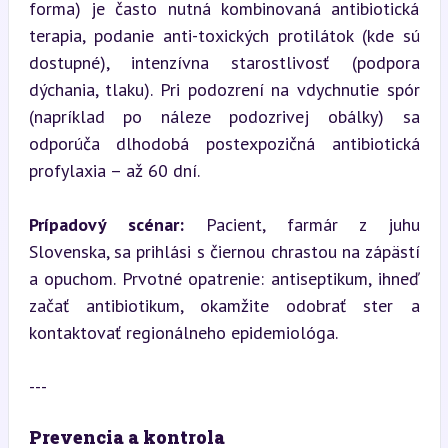
forma) je často nutná kombinovaná antibiotická 
terapia, podanie anti-toxických protilátok (kde sú 
dostupné), intenzívna starostlivosť (podpora 
dýchania, tlaku). Pri podozrení na vdychnutie spór 
(napríklad po náleze podozrivej obálky) sa 
odporúča dlhodobá postexpozičná antibiotická 
profylaxia – až 60 dní.
Prípadový scénar:
 Pacient, farmár z juhu 
Slovenska, sa prihlási s čiernou chrastou na zápästí 
a opuchom. Prvotné opatrenie: antiseptikum, ihneď 
začať antibiotikum, okamžite odobrať ster a 
kontaktovať regionálneho epidemiológa.
---
Prevencia a kontrola