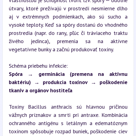
vlastnosťou je schopnosť tvoriť tzv. spóry — odolné 
útvary, ktoré prežívajú v prostredí nesmierne dlho 
aj v extrémnych podmienkach, ako sú sucho a 
vysoké teploty. Keď sa spóry dostanú do vhodného 
prostredia (napr. do rany, pľúc či tráviaceho traktu 
živého jedinca), premenia sa na aktívne 
vegetatívne bunky a začnú produkovať toxíny.
Spóra → germinácia (premena na aktívnu 
baktériu) → produkcia toxínov → poškodenie 
tkanív a orgánov hostiteľa
Toxíny Bacillus anthracis sú hlavnou príčinou 
vážnych príznakov a smrti pri antraxe. Kombinácia 
ochranného antigénu s letálnym a edematóznym 
toxínom spôsobuje rozpad buniek, poškodenie ciev 