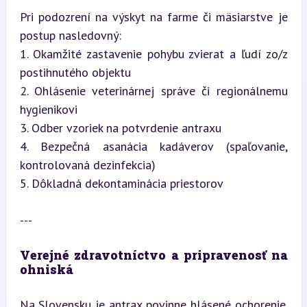
Pri podozrení na výskyt na farme či mäsiarstve je 
postup nasledovný:

1. Okamžité zastavenie pohybu zvierat a ľudí zo/z 
postihnutého objektu

2. Ohlásenie veterinárnej správe či regionálnemu 
hygienikovi

3. Odber vzoriek na potvrdenie antraxu

4. Bezpečná asanácia kadáverov (spaľovanie, 
kontrolovaná dezinfekcia)

5. Dôkladná dekontaminácia priestorov
---
Verejné zdravotníctvo a pripravenosť na 
ohniská
Na Slovensku je antrax povinne hlásené ochorenie. 