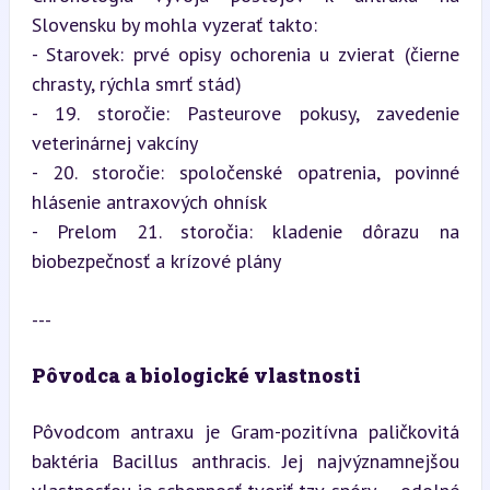
Slovensku by mohla vyzerať takto:

- Starovek: prvé opisy ochorenia u zvierat (čierne 
chrasty, rýchla smrť stád)

- 19. storočie: Pasteurove pokusy, zavedenie 
veterinárnej vakcíny

- 20. storočie: spoločenské opatrenia, povinné 
hlásenie antraxových ohnísk

- Prelom 21. storočia: kladenie dôrazu na 
biobezpečnosť a krízové plány
---
Pôvodca a biologické vlastnosti
Pôvodcom antraxu je Gram-pozitívna paličkovitá 
baktéria Bacillus anthracis. Jej najvýznamnejšou 