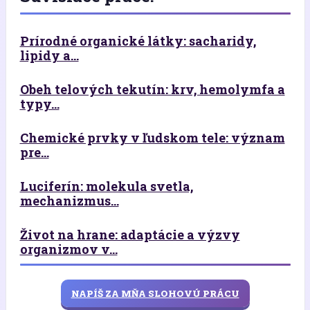
Prírodné organické látky: sacharidy,
lipidy a...
Obeh telových tekutín: krv, hemolymfa a
typy...
Chemické prvky v ľudskom tele: význam
pre...
Luciferín: molekula svetla,
mechanizmus...
Život na hrane: adaptácie a výzvy
organizmov v...
NAPÍŠ ZA MŇA SLOHOVÚ PRÁCU