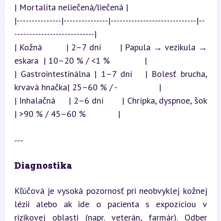
| Mortalita neliečená/liečená |

|---------------|---------------|-----------------------------|--
---------------------------|

| Kožná         | 2–7 dní       | Papula → vezikula → 
eskara  | 10–20 % / <1 %              |

| Gastrointestinálna | 1–7 dní   | Bolesť brucha, 
krvavá hnačka| 25–60 % / -                 |

| Inhalačná     | 2–6 dní       | Chrípka, dyspnoe, šok       
| >90 % / 45–60 %             |
---
Diagnostika
Kľúčová je vysoká pozornosť pri neobvyklej kožnej 
lézii alebo ak ide o pacienta s expozíciou v 
rizikovej oblasti (napr. veterán, farmár). Odber 