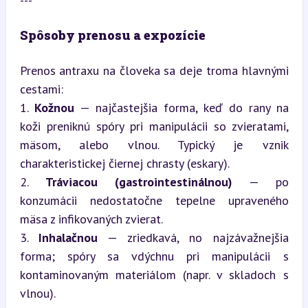
---
Spôsoby prenosu a expozície
Prenos antraxu na človeka sa deje troma hlavnými 
cestami:

1. 
Kožnou
 — najčastejšia forma, keď do rany na 
koži preniknú spóry pri manipulácii so zvieratami, 
mäsom, alebo vlnou. Typický je vznik 
charakteristickej čiernej chrasty (eskary).

2. 
Tráviacou (gastrointestinálnou)
 — po 
konzumácii nedostatočne tepelne upraveného 
mäsa z infikovaných zvierat.

3. 
Inhalačnou
 — zriedkavá, no najzávažnejšia 
forma; spóry sa vdýchnu pri manipulácii s 
kontaminovaným materiálom (napr. v skladoch s 
vlnou).