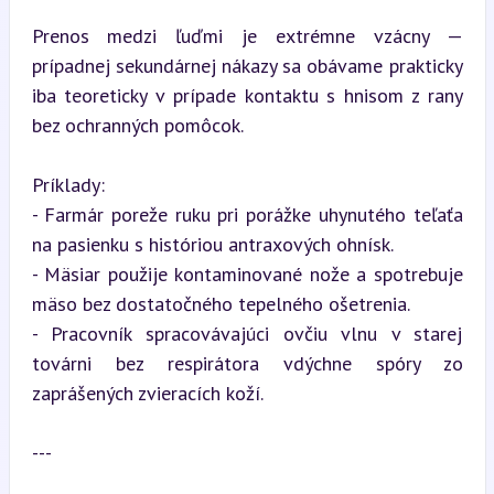
Prenos medzi ľuďmi je extrémne vzácny — 
prípadnej sekundárnej nákazy sa obávame prakticky 
iba teoreticky v prípade kontaktu s hnisom z rany 
bez ochranných pomôcok.
Príklady:

- Farmár poreže ruku pri porážke uhynutého teľaťa 
na pasienku s históriou antraxových ohnísk.

- Mäsiar použije kontaminované nože a spotrebuje 
mäso bez dostatočného tepelného ošetrenia.

- Pracovník spracovávajúci ovčiu vlnu v starej 
továrni bez respirátora vdýchne spóry zo 
zaprášených zvieracích koží.
---