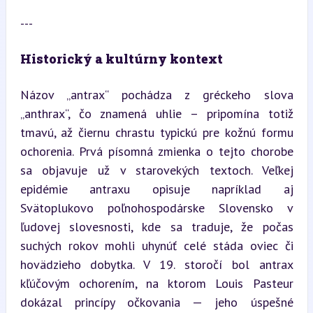
---
Historický a kultúrny kontext
Názov „antrax“ pochádza z gréckeho slova 
„anthrax“, čo znamená uhlie – pripomína totiž 
tmavú, až čiernu chrastu typickú pre kožnú formu 
ochorenia. Prvá písomná zmienka o tejto chorobe 
sa objavuje už v starovekých textoch. Veľkej 
epidémie antraxu opisuje napríklad aj 
Svätoplukovo poľnohospodárske Slovensko v 
ľudovej slovesnosti, kde sa traduje, že počas 
suchých rokov mohli uhynúť celé stáda oviec či 
hovädzieho dobytka. V 19. storočí bol antrax 
kľúčovým ochorením, na ktorom Louis Pasteur 
dokázal princípy očkovania — jeho úspešné 