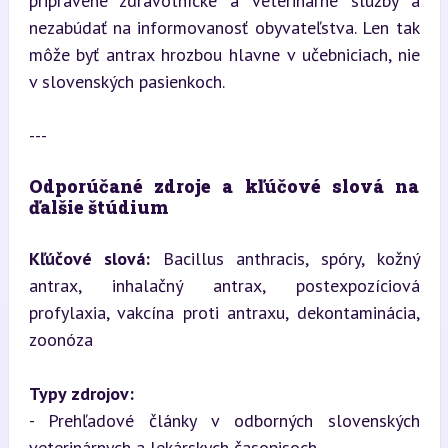
pripravené zdravotnícke a veterinárne služby a 
nezabúdať na informovanosť obyvateľstva. Len tak 
môže byť antrax hrozbou hlavne v učebniciach, nie 
v slovenských pasienkoch.
---
Odporúčané zdroje a kľúčové slová na 
ďalšie štúdium
Kľúčové slová:
 Bacillus anthracis, spóry, kožný 
antrax, inhalačný antrax, postexpozíciová 
profylaxia, vakcína proti antraxu, dekontaminácia, 
zoonóza
Typy zdrojov:
- Prehľadové články v odborných slovenských 
veterinárnych a lekárskych časopisoch  
