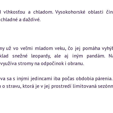
 vlhkosťou a chladom. Vysokohorské oblasti čín
a chladné a daždivé.
my už vo veľmi mladom veku, čo jej pomáha vyhýb
lad snežné leopardy, ale aj iným pandám. Nap
využíva stromy na odpočinok i obranu.
áva sa s inými jedincami iba počas obdobia párenia. 
 stravu, ktorá je v jej prostredí limitovaná sezónn