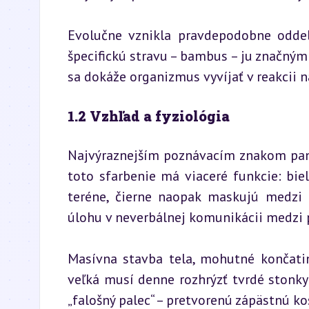
Evolučne vznikla pravdepodobne odde
špecifickú stravu – bambus – ju značným
sa dokáže organizmus vyvíjať v reakcii 
1.2 Vzhľad a fyziológia
Najvýraznejším poznávacím znakom pandy 
toto sfarbenie má viaceré funkcie: bi
teréne, čierne naopak maskujú medzi t
úlohu v neverbálnej komunikácii medzi
Masívna stavba tela, mohutné končatin
veľká musí denne rozhrýzť tvrdé stonky
„falošný palec“ – pretvorenú zápästnú ko