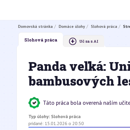
Domovská stránka
Domáce úlohy
Slohová práca
Str
+
Slohová práca
Uč sa s AI
Panda veľká: Un
bambusových les
Táto práca bola overená naším učit
Typ úlohy:
Slohová práca
pridané: 15.01.2026 o 20:50