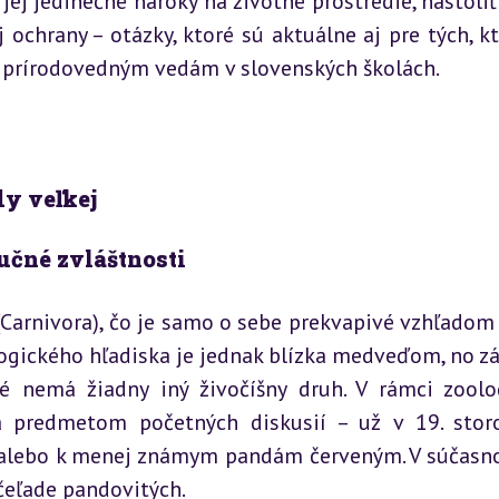
jej jedinečné nároky na životné prostredie, nastoliť
 ochrany – otázky, ktoré sú aktuálne aj pre tých, kto
 prírodovedným vedám v slovenských školách.
dy veľkej
učné zvláštnosti
Carnivora), čo je samo o sebe prekvapivé vzhľadom n
logického hľadiska je jednak blízka medveďom, no zá
ré nemá žiadny iný živočíšny druh. V rámci zoolog
a predmetom početných diskusií – už v 19. storo
 alebo k menej známym pandám červeným. V súčasnos
čeľade pandovitých.