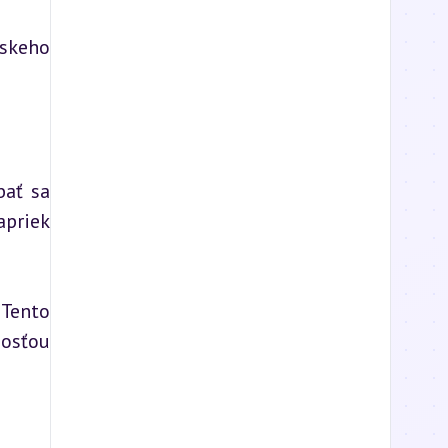
skeho 
ať sa 
riek 
Tento 
osťou 