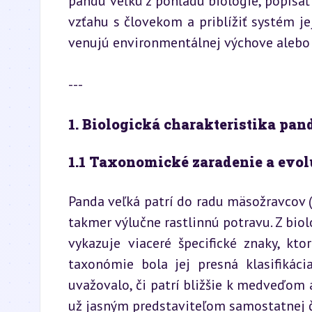
pandu veľkú z pohľadu biológie, popísať 
vzťahu s človekom a priblížiť systém jej
venujú environmentálnej výchove alebo
---
1. Biologická charakteristika pan
1.1 Taxonomické zaradenie a evol
Panda veľká patrí do radu mäsožravcov (
takmer výlučne rastlinnú potravu. Z bio
vykazuje viaceré špecifické znaky, kto
taxonómie bola jej presná klasifikáci
uvažovalo, či patrí bližšie k medveďom
už jasným predstaviteľom samostatnej 