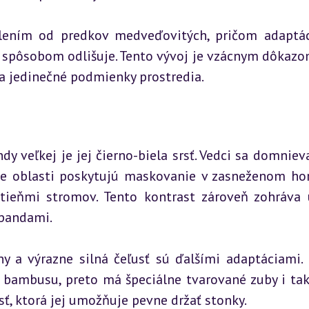
lením od predkov medveďovitých, pričom adaptác
 spôsobom odlišuje. Tento vývoj je vzácnym dôkazom
na jedinečné podmienky prostredia.
veľkej je jej čierno-biela srsť. Vedci sa domnievaj
ele oblasti poskytujú maskovanie v zasneženom ho
ieňmi stromov. Tento kontrast zároveň zohráva u
 pandami.
y a výrazne silná čeľusť sú ďalšími adaptáciami. 
 bambusu, preto má špeciálne tvarované zuby i tak
sť, ktorá jej umožňuje pevne držať stonky.