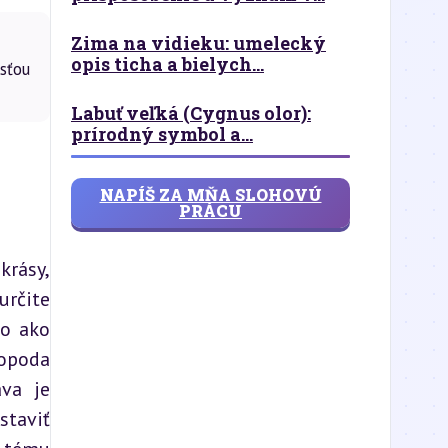
Zima na vidieku: umelecký
opis ticha a bielych...
sťou
Labuť veľká (Cygnus olor):
prírodný symbol a...
NAPÍŠ ZA MŇA SLOHOVÚ
PRÁCU
rásy, 
rčite 
o ako 
opoda 
va je 
taviť 