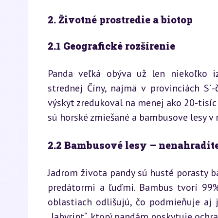
2. Životné prostredie a biotop
2.1 Geografické rozšírenie
Panda veľká obýva už len niekoľko iz
strednej Číny, najmä v provinciách S´-
výskyt zredukoval na menej ako 20-tisíc 
sú horské zmiešané a bambusove lesy v 
2.2 Bambusové lesy – nenahradite
Jadrom života pandy sú husté porasty ba
predátormi a ľuďmi. Bambus tvorí 99% 
oblastiach odlišujú, čo podmieňuje aj j
„labyrint“, ktorý pandám poskytuje och