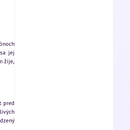
ónoch 
a jej 
žije, 
 pred 
ivých 
dzený 