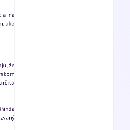
ia na 
, ako 
ú, že 
rskom 
rčitú 
Panda 
zvaný 