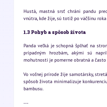
Hustá, mastná srsť chráni pandu pred
vnútra, kde žije, sú totiž po väčšinu rok
1.3 Pohyb a spôsob života
Panda veľká je schopná šplhať na stro
prípadným hrozbám, akými sú naprík
mohutnosti je pomerne obratná a často 
Vo voľnej prírode žije samotársky, stret
spôsob života minimalizuje konkurenciu o
bambusu.
---