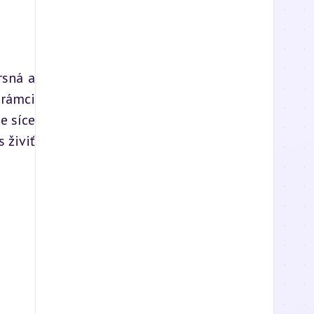
sná a 
rámci 
 síce 
živiť 