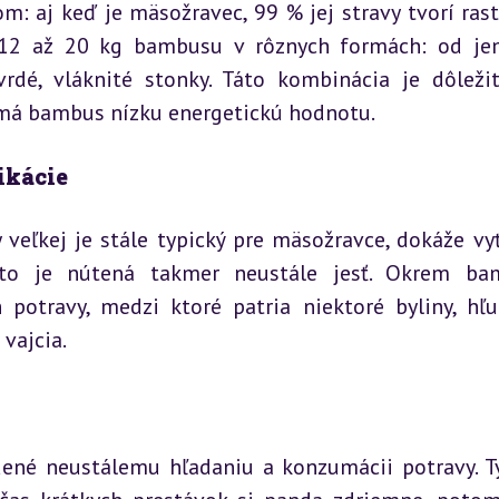
 aj keď je mäsožravec, 99 % jej stravy tvorí rastl
12 až 20 kg bambusu v rôznych formách: od je
vrdé, vláknité stonky. Táto kombinácia je dôležit
k má bambus nízku energetickú hodnotu.
ikácie
veľkej je stále typický pre mäsožravce, dokáže vyťa
to je nútená takmer neustále jesť. Okrem bam
 potravy, medzi ktoré patria niektoré byliny, hľuz
 vajcia.
dené neustálemu hľadaniu a konzumácii potravy. Ty