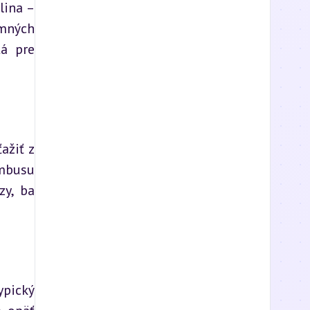
ina – 
mných 
á pre 
žiť z 
busu 
y, ba 
pický 