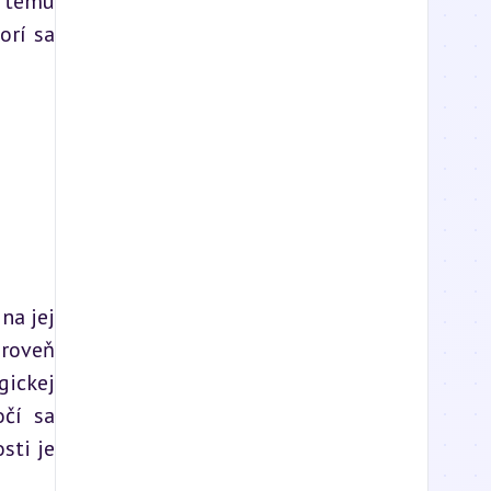
 tému 
rí sa 
a jej 
roveň 
ickej 
čí sa 
ti je 