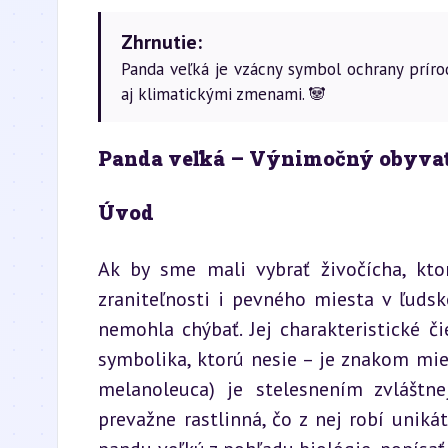
Zhrnutie:
Panda veľká je vzácny symbol ochrany prírod
aj klimatickými zmenami. 🐼
Panda veľká – Výnimočný obyva
Úvod
Ak by sme mali vybrať živočícha, ktor
zraniteľnosti i pevného miesta v ľudsk
nemohla chýbať. Jej charakteristické č
symbolika, ktorú nesie – je znakom mier
melanoleuca) je stelesnením zvláštnej
prevažne rastlinná, čo z nej robí unikát