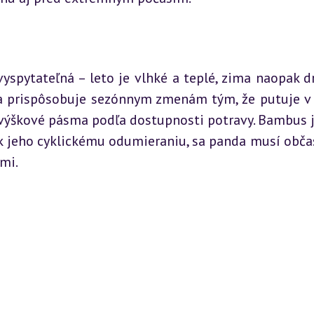
yspytateľná – leto je vlhké a teplé, zima naopak dr
sa prispôsobuje sezónnym zmenám tým, že putuje v 
ýškové pásma podľa dostupnosti potravy. Bambus je
k jeho cyklickému odumieraniu, sa panda musí občas 
mi.