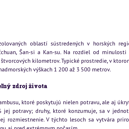
olovaných oblastí sústredených v horských regi
čchuan, Šan-si a Kan-su. Na rozdiel od minulosti s
štvorcových kilometrov. Typické prostredie, v ktorom 
nadmorských výškach 1 200 až 3 500 metrov.
ľný zdroj života
mbusu, ktoré poskytujú nielen potravu, ale aj úkryt
jej potravy; druhy, ktoré konzumuje, sa v jednotl
ej rozmiestnenie. V týchto lesoch sa vytvára priro
ranu aj pred extrémnym počasím.