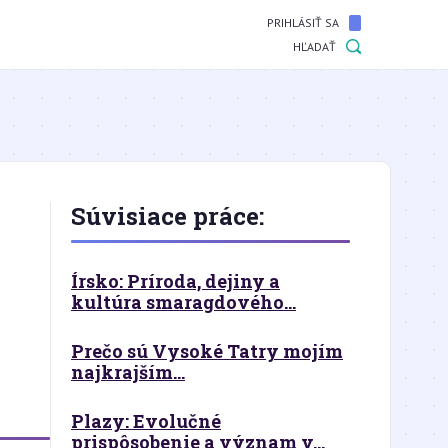
PRIHLÁSIŤ SA
HĽADAŤ
Súvisiace práce:
Írsko: Príroda, dejiny a
kultúra smaragdového...
Prečo sú Vysoké Tatry mojím
najkrajším...
Plazy: Evolučné
prispôsobenie a význam v...