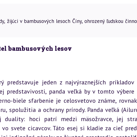
y, žijúci v bambusových lesoch Číny, ohrozený ľudskou činno
tel bambusových lesov
ý predstavuje jeden z najvýraznejších príkladov k
ej predstavivosti, panda veľká by v tomto výbere u
ierno-biele sfarbenie je celosvetovo známe, rovnak
u, spolužitia a ochrany prírody. Panda veľká (Ailur
 duality: hoci patrí medzi mäsožravce, jej stra
 vo svete cicavcov. Táto esej si kladie za cieľ preds