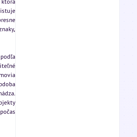
ktorá 
stuje 
resne 
naky, 
podľa 
teľné 
movia 
bdoba 
ádza. 
jekty 
počas 