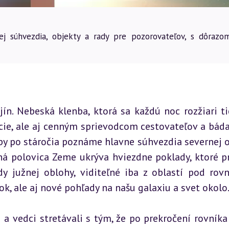
jej súhvezdia, objekty a rady pre pozorovateľov, s dôrazo
ín. Nebeská klenba, ktorá sa každú noc rozžiari ti
cie, ale aj cenným sprievodcom cestovateľov a bádat
py po stáročia poznáme hlavne súhvezdia severnej o
ná polovica Zeme ukrýva hviezdne poklady, ktoré pr
y južnej oblohy, viditeľné iba z oblastí pod rovn
ok, ale aj nové pohľady na našu galaxiu a svet okolo
a vedci stretávali s tým, že po prekročení rovníka 