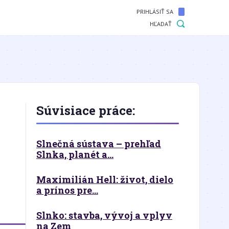
PRIHLÁSIŤ SA
HĽADAŤ
Súvisiace práce:
Slnečná sústava – prehľad
Slnka, planét a...
Maximilián Hell: život, dielo
a prínos pre...
Slnko: stavba, vývoj a vplyv
na Zem