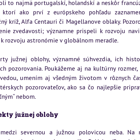
li to najmä portugalskí, holandskí a neskôr francúzs
í, ktorí ako prví z európskeho pohľadu zaznamen
 kríž, Alfa Centauri či Magellanove oblaky. Pozoro
enie zvedavosti; významne prispeli k rozvoju navig
u k rozvoju astronómie v globálnom meradle.
ty južnej oblohy, významné súhvezdia, ich histo
ch pozorovania. Poukážeme aj na kultúrny rozmer, 
vedou, umením aj všedným životom v rôznych čas
rskych pozorovateľov, ako sa čo najlepšie priprav
eľným“ nebom.
ekty južnej oblohy
medzi severnou a južnou polovicou neba. Na n