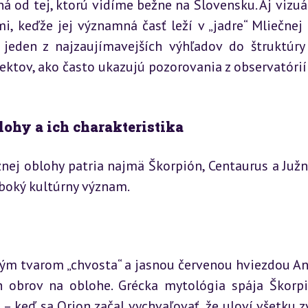
á od tej, ktorú vidíme bežne na Slovensku. Aj vizuál
, keďže jej významná časť leží v „jadre“ Mliečnej d
jeden z najzaujímavejších výhľadov do štruktúry 
ektov, ako často ukazujú pozorovania z observatórií v
lohy a ich charakteristika
j oblohy patria najmä Škorpión, Centaurus a Južný 
lboký kultúrny význam.
ým tvarom „chvosta“ a jasnou červenou hviezdou Ant
h obrov na oblohe. Grécka mytológia spája Škorpi
 keď sa Orion začal vychvaľovať, že uloví všetku zv