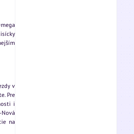
Omega 
sícky 
ejším 
zdy v 
. Pre 
sti i 
-Nová 
ie na 