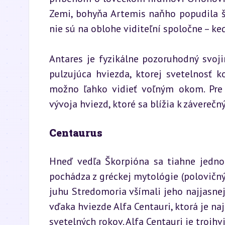
Zemi, bohyňa Artemis naňho popudila šk
nie sú na oblohe viditeľní spoločne – k
Antares je fyzikálne pozoruhodný svoj
pulzujúca hviezda, ktorej svetelnosť k
možno ľahko vidieť voľným okom. Pre 
vývoja hviezd, ktoré sa blížia k závereč
Centaurus
Hneď vedľa Škorpióna sa tiahne jedno 
pochádza z gréckej mytológie (polovičný 
juhu Stredomoria všímali jeho najjasnej
vďaka hviezde Alfa Centauri, ktorá je na
svetelných rokov. Alfa Centauri je trojh