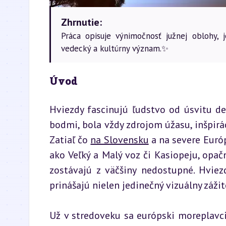
Zhrnutie:
Práca opisuje výnimočnosť južnej oblohy, 
vedecký a kultúrny význam.✨
Úvod
Hviezdy fascinujú ľudstvo od úsvitu dej
bodmi, bola vždy zdrojom úžasu, inšpirá
Zatiaľ čo 
na Slovensku
 a na severe Euró
ako Veľký a Malý voz či Kasiopeju, opač
zostávajú z väčšiny nedostupné. Hviezd
prinášajú nielen jedinečný vizuálny zážit
Už v stredoveku sa európski moreplavci 