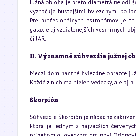
Južná obloha je preto diametrálne odlišn
vyznačuje hustejšími hviezdnymi poliami
Pre profesionálnych astronómov je to 
galaxie aj vzdialenejších vesmírnych obj
či JAR.
II. Významné súhvezdia južnej ob
Medzi dominantné hviezdne obrazce južne
Každé z nich má nielen vedecký, ale aj h
Škorpión
Súhvezdie Škorpión je nápadné zakriven
ktorá je jedným z najväčších červenýc
príbehom o loveckom hrdinovi Orionovi –