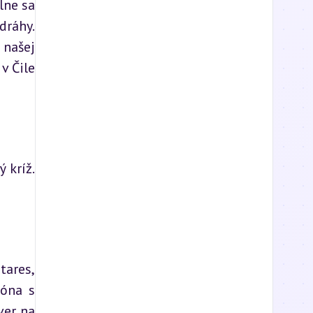
ne sa 
ráhy. 
našej 
 Čile 
kríž. 
ares, 
óna s 
er na 