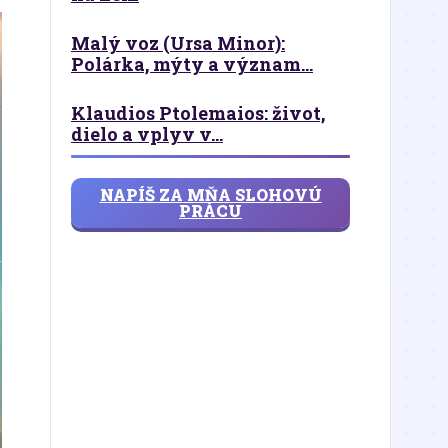
Malý voz (Ursa Minor):
Polárka, mýty a význam...
Klaudios Ptolemaios: život,
dielo a vplyv v...
NAPÍŠ ZA MŇA SLOHOVÚ
PRÁCU