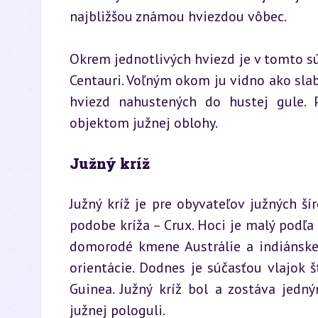
najbližšou známou hviezdou vôbec.
Okrem jednotlivých hviezd je v tomto 
Centauri. Voľným okom ju vidno ako slabú
hviezd nahustených do hustej gule. P
objektom južnej oblohy.
Južný kríž
Južný kríž je pre obyvateľov južných šír
podobe kríža – Crux. Hoci je malý podľa r
domorodé kmene Austrálie a indiánske
orientácie. Dodnes je súčasťou vlajok š
Guinea. Južný kríž bol a zostáva jedn
južnej pologuli.