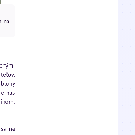
m na
chými 
eľov. 
blohy 
e nás 
íkom, 
.
sa na 