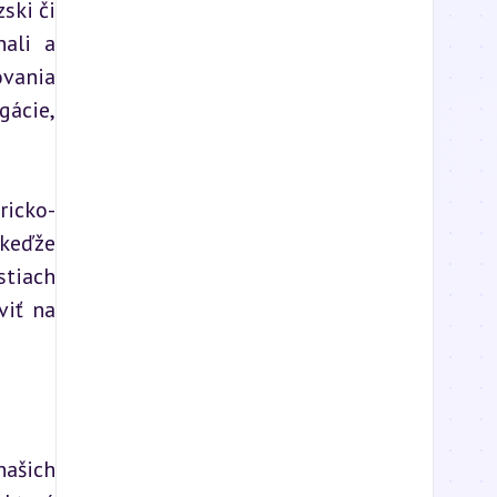
ki či 
ali a 
vania 
ácie, 
ricko-
keďže 
tiach 
iť na 
ašich 