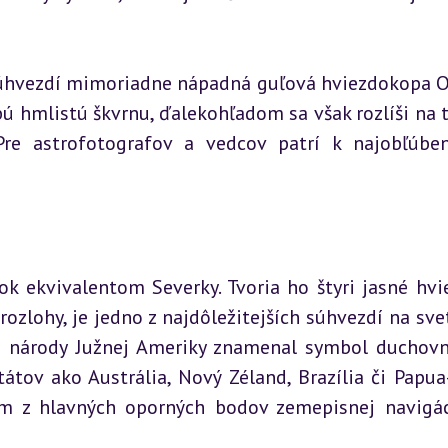
súhvezdí mimoriadne nápadná guľová hviezdokopa 
 hmlistú škvrnu, ďalekohľadom sa však rozlíši na ti
re astrofotografov a vedcov patrí k najobľúben
ok ekvivalentom Severky. Tvoria ho štyri jasné hvie
ozlohy, je jedno z najdôležitejších súhvezdí na svete
 národy Južnej Ameriky znamenal symbol duchovno
tátov ako Austrália, Nový Zéland, Brazília či Papua
ým z hlavných oporných bodov zemepisnej navigác