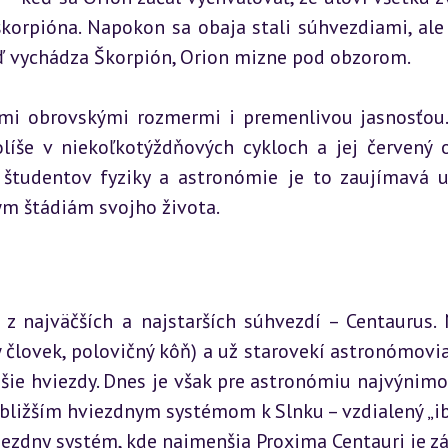
orpióna. Napokon sa obaja stali súhvezdiami, ale 
eď vychádza Škorpión, Orion mizne pod obzorom.
imi obrovskými rozmermi i premenlivou jasnosťou. 
olíše v niekoľkotýždňových cykloch a jej červený o
študentov fyziky a astronómie je to zaujímavá u
ným štádiám svojho života.
z najväčších a najstarších súhvezdí – Centaurus. 
človek, polovičný kôň) a už starovekí astronómovia 
šie hviezdy. Dnes je však pre astronómiu najvýnimoč
jbližším hviezdnym systémom k Slnku – vzdialený „iba
viezdny systém, kde najmenšia Proxima Centauri je zá