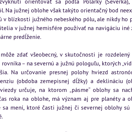
yknutí orientovať sa podľa Polárky (Severka), 
. Na južnej oblohe však takýto orientačný bod neexi
ú v blízkosti južného nebeského pólu, ale nikdy ho p
itelia v južnej hemisfére používať na navigáciu iné z
árne predĺženie.
ôže zdať všeobecný, v skutočnosti je rozdelený 
ovníka – na severnú a južnú pologuľu, ktorých „vidi
šia. Na určovanie presnej polohy hviezd astronó
enziu (obdoba zemepisnej dĺžky) a deklináciu (o
hviezdy určuje, na ktorom „pásme“ oblohy sa nach
očas roka na oblohe, má význam aj pre planéty a ob
 sa mení, ktoré časti južnej či severnej oblohy sú 
é.