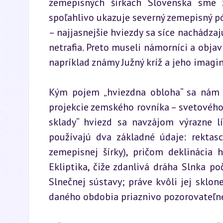
zemepisných šírkach Slovenska sme zv
spoľahlivo ukazuje severný zemepisný pól
– najjasnejšie hviezdy sa síce nachádzaj
netrafia. Preto museli námorníci a objav
napríklad známy Južný kríž a jeho imagin
Kým pojem „hviezdna obloha“ sa nám m
projekcie zemského rovníka – svetového r
sklady“ hviezd sa navzájom výrazne lí
používajú dva základné údaje: rektasc
zemepisnej šírky), pričom deklinácia 
Ekliptika, čiže zdanlivá dráha Slnka p
Slnečnej sústavy; práve kvôli jej sklone
daného obdobia priaznivo pozorovateľn