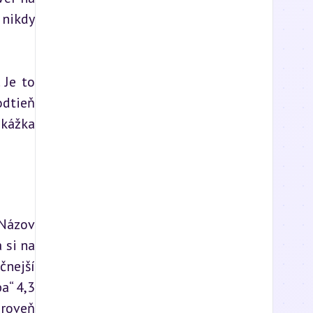
nikdy 
Je to 
dtieň 
kážka 
Názov 
si na 
nejší 
“ 4,3 
roveň 