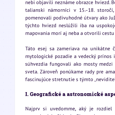
nebi objavili neznáme obrazce hviezd. Bo
talianski námorníci v 15.–18. storoč
pomenovali podivuhodné útvary ako Južný
týchto hviezd neslúžili iba na uspokoj
mapovania morí aj neba a otvorili cest
Táto esej sa zameriava na unikátne čr
mytologické pozadie a vedecký prínos i
súhvezdia fungovali ako mosty medzi 
sveta. Zároveň ponúkame rady pre amaté
fascinujúce stretnutie s týmto „nevidit
I. Geografické a astronomické asp
Najprv si uvedomme, aký je rozdiel 