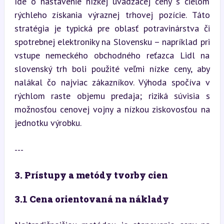
Ide o nastavenie nízkej uvádzacej ceny s cieľom 
rýchleho získania výraznej trhovej pozície. Táto 
stratégia je typická pre oblasť potravinárstva či 
spotrebnej elektroniky na Slovensku – napríklad pri 
vstupe nemeckého obchodného reťazca Lidl na 
slovenský trh boli použité veľmi nízke ceny, aby 
nalákal čo najviac zákazníkov. Výhoda spočíva v 
rýchlom raste objemu predaja; riziká súvisia s 
možnosťou cenovej vojny a nízkou ziskovosťou na 
jednotku výrobku.
---
3. Prístupy a metódy tvorby cien
3.1 Cena orientovaná na náklady