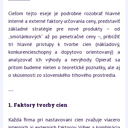
Cieľom tejto eseje je podrobne rozobrať hlavné 
interné a externé faktory určovania ceny, predstaviť 
základné stratégie pre nové produkty – od 
„smotánkových“ až po penetračné ceny –, priblížiť 
tri hlavné prístupy k tvorbe cien (nákladový, 
konkurencieschopný a dopytovo orientovaný) a 
analyzovať ich výhody a nevýhody. Opierať sa 
pritom budeme nielen o teoretické poznatky, ale aj 
o skúsenosti zo slovenského trhového prostredia.
---
1. Faktory tvorby cien
Každá firma pri nastavovaní cien zvažuje viacero 
interných aj externých faktorov. Výber a kombinácia 