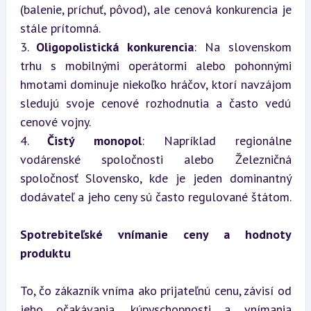
(balenie, príchuť, pôvod), ale cenová konkurencia je 
stále prítomná.

3. 
Oligopolistická konkurencia
: Na slovenskom 
trhu s mobilnými operátormi alebo pohonnými 
hmotami dominuje niekoľko hráčov, ktorí navzájom 
sledujú svoje cenové rozhodnutia a často vedú 
cenové vojny.

4. 
Čistý monopol
: Napríklad regionálne 
vodárenské spoločnosti alebo Železničná 
spoločnosť Slovensko, kde je jeden dominantný 
dodávateľ a jeho ceny sú často regulované štátom.
Spotrebiteľské vnímanie ceny a hodnoty 
produktu
To, čo zákazník vníma ako prijateľnú cenu, závisí od 
jeho očakávania, kúpyschopnosti a vnímania 