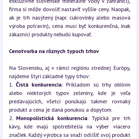
exkluzívne slovenské minerálne vody v zahraničí), 
firma si môže dovoliť nastaviť vyššie ceny. Naopak, 
ak je trh nasýtený (napr. cukrovinky alebo masová 
výroba potravín), cena musí byť konkurenčná, inak 
zákazníci produkty nebudú kupovať.
Cenotvorba na rôznych typoch trhov
Na Slovensku, aj v rámci regiónu strednej Európy, 
nájdeme štyri základné typy trhov:

1. 
Čistá konkurencia
: Príkladom sú trhy obilnín 
alebo niektorých typov zeleniny, kde je veľa 
predávajúcich, všetci ponúkajú takmer rovnaký 
produkt a cena je daná ponukou a dopytom.

2. 
Monopolistická konkurencia
: Typická pre trh 
kávy, kde majú spotrebitelia na výber viacero 
značiek. Každý výrobca sa snaží odlíšiť svoj produkt 