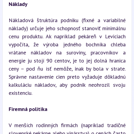
Náklady
Nákladová štruktúra podniku (fixné a variabilné 
náklady) určuje jeho schopnosť stanoviť minimálnu 
cenu produktu. Ak napríklad pekáreň v Leviciach 
vypočíta, že výroba jedného bochníka chleba 
vrátane nákladov na suroviny, pracovníkov a 
energie ju stojí 90 centov, je to jej dolná hranica 
ceny – pod ňu ísť nemôže, inak by bola v strate. 
Správne nastavenie cien preto vyžaduje dôkladnú 
kalkuláciu nákladov, aby podnik neohrozil svoju 
existenciu.
Firemná politika
V menších rodinných firmách (napríklad tradičné 
slovenské pekárne alebo vinárstva) o cenách často 