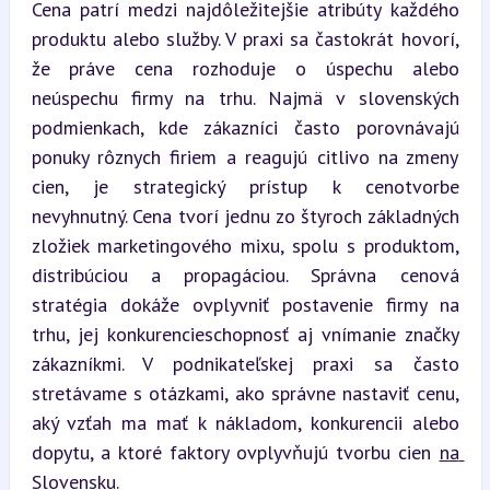
Cena patrí medzi najdôležitejšie atribúty každého 
produktu alebo služby. V praxi sa častokrát hovorí, 
že práve cena rozhoduje o úspechu alebo 
neúspechu firmy na trhu. Najmä v slovenských 
podmienkach, kde zákazníci často porovnávajú 
ponuky rôznych firiem a reagujú citlivo na zmeny 
cien, je strategický prístup k cenotvorbe 
nevyhnutný. Cena tvorí jednu zo štyroch základných 
zložiek marketingového mixu, spolu s produktom, 
distribúciou a propagáciou. Správna cenová 
stratégia dokáže ovplyvniť postavenie firmy na 
trhu, jej konkurencieschopnosť aj vnímanie značky 
zákazníkmi. V podnikateľskej praxi sa často 
stretávame s otázkami, ako správne nastaviť cenu, 
aký vzťah ma mať k nákladom, konkurencii alebo 
dopytu, a ktoré faktory ovplyvňujú tvorbu cien 
na 
Slovensku
.