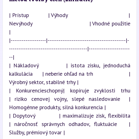
| Prístup           | Výhody                                   | 
Nevýhody                                  | Vhodné použitie         
|

|-------------------|------------------------------------------|-
------------------------------------------|----------------------
--|

| Nákladový         | istota zisku, jednoduchá 
kalkulácia      | neberie ohľad na trh                      | 
Výrobný sektor, stabilné trhy |

| Konkurencieschopný| kopíruje zvyklosti trhu                  
| riziko cenovej vojny, slepé nasledovanie  | 
Homogénne produkty, silná konkurencia |

| Dopytový          | maximalizuje zisk, flexibilita            
| náročnosť správnych odhadov, fluktuácie   | 
Služby, prémiový tovar |