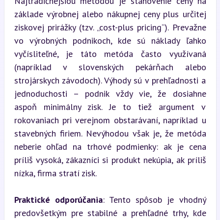
Najtradičnejšiou metódou je stanovenie ceny na 
základe výrobnej alebo nákupnej ceny plus určitej 
ziskovej prirážky (tzv. „cost-plus pricing“). Prevažne 
vo výrobných podnikoch, kde sú náklady ľahko 
vyčísliteľné, je táto metóda často využívaná 
(napríklad v slovenských pekárňach alebo 
strojárskych závodoch). Výhody sú v prehľadnosti a 
jednoduchosti – podnik vždy vie, že dosiahne 
aspoň minimálny zisk. Je to tiež argument v 
rokovaniach pri verejnom obstarávaní, napríklad u 
stavebných firiem. Nevýhodou však je, že metóda 
neberie ohľad na trhové podmienky: ak je cena 
príliš vysoká, zákazníci si produkt nekúpia, ak príliš 
nízka, firma stratí zisk.
Praktické odporúčania
: Tento spôsob je vhodný 
predovšetkým pre stabilné a prehľadné trhy, kde 