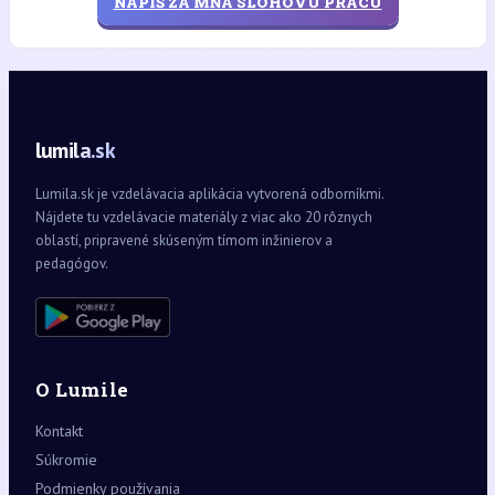
NAPÍŠ ZA MŇA SLOHOVÚ PRÁCU
lumila.sk
Lumila.sk je vzdelávacia aplikácia vytvorená odborníkmi.
Nájdete tu vzdelávacie materiály z viac ako 20 rôznych
oblastí, pripravené skúseným tímom inžinierov a
pedagógov.
O Lumile
Kontakt
Súkromie
Podmienky používania