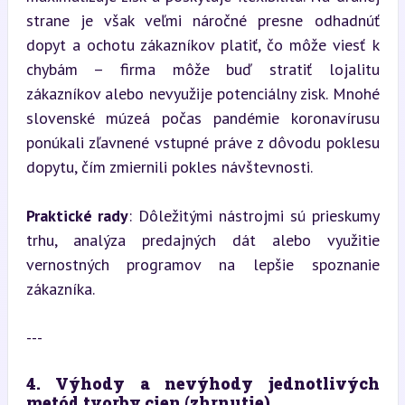
strane je však veľmi náročné presne odhadnúť 
dopyt a ochotu zákazníkov platiť, čo môže viesť k 
chybám – firma môže buď stratiť lojalitu 
zákazníkov alebo nevyužije potenciálny zisk. Mnohé 
slovenské múzeá počas pandémie koronavírusu 
ponúkali zľavnené vstupné práve z dôvodu poklesu 
dopytu, čím zmiernili pokles návštevnosti.
Praktické rady
: Dôležitými nástrojmi sú prieskumy 
trhu, analýza predajných dát alebo využitie 
vernostných programov na lepšie spoznanie 
zákazníka.
---
4. Výhody a nevýhody jednotlivých 
metód tvorby cien (zhrnutie)