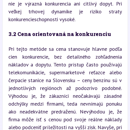
nie je výrazná konkurencia ani citlivý dopyt. Pri 
veľkej trhovej dynamike je riziko straty 
konkurencieschopnosti vysoké.
3.2 Cena orientovaná na konkurenciu
Pri tejto metóde sa cena stanovuje hlavne podľa 
cien konkurencie, bez detailného zohľadnenia 
nákladov a dopytu. Tento prístup často používajú 
telekomunikácie, supermarketové reťazce alebo 
čerpacie stanice na Slovensku – ceny benzínu sú v 
jednotlivých regiónoch až podozrivo podobné. 
Výhodou je, že zákazníci neočakávajú zásadné 
odchýlky medzi firmami, teda nevnímajú ponuku 
ako neadekvátne predraženú. Nevýhodou je, že 
firma môže ísť s cenou pod svoje reálne náklady 
alebo podceniť príležitosti na vyšší zisk. Navyše, pri 