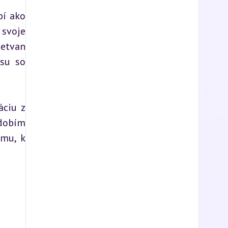
í ako 
svoje 
etvan 
su so 
ciu z 
dobím 
mu, k 