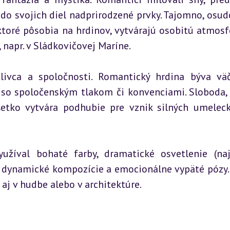
do svojich diel nadprirodzené prvky. Tajomno, osudo
toré pôsobia na hrdinov, vytvárajú osobitú atmosfér
, napr. v Sládkovičovej Maríne.
ivca a spoločnosti. Romantický hrdina býva väč
í so spoločenským tlakom či konvenciami. Sloboda, 
všetko vytvára podhubie pre vznik silných umeleck
užíval bohaté farby, dramatické osvetlenie (na
ne dynamické kompozície a emocionálne vypäté pózy. 
e aj v hudbe alebo v architektúre.