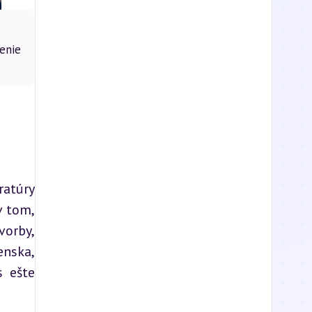
enie
atúry 
 tom, 
orby, 
nska, 
 ešte 