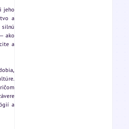
 jeho 
tvo a 
silnú 
— ako 
ite a 
obia, 
túre. 
ričom 
ávere 
gií a 