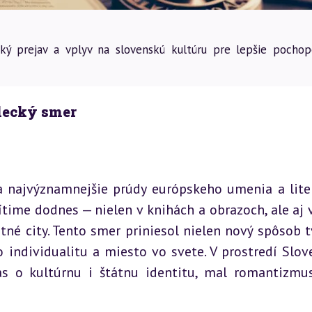
ký prejav a vplyv na slovenskú kultúru pre lepšie pochop
lecký smer
a najvýznamnejšie prúdy európskeho umenia a liter
cítime dodnes — nielen v knihách a obrazoch, ale aj v
né city. Tento smer priniesol nielen nový spôsob tv
 individualitu a miesto vo svete. V prostredí Slove
s o kultúrnu i štátnu identitu, mal romantizmus