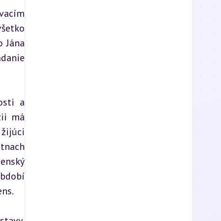
vacím 
šetko 
 Jána 
danie 
sti a 
ii má 
ijúci 
tnach 
enský 
bdobí 
ens.
tavy, 