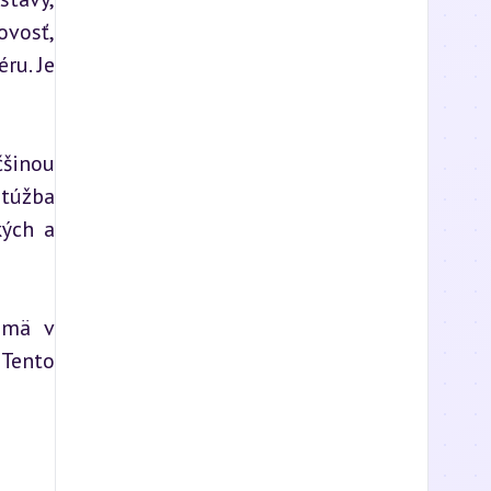
vosť, 
u. Je 
šinou 
túžba 
ých a 
jmä v 
Tento 