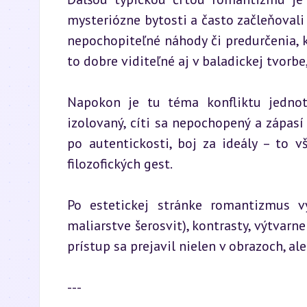
mysteriózne bytosti a často začleňovali 
nepochopiteľné náhody či predurčenia, k
to dobre viditeľné aj v baladickej tvorbe
Napokon je tu téma konfliktu jednotl
izolovaný, cíti sa nepochopený a zápas
po autentickosti, boj za ideály – to 
filozofických gest.
Po estetickej stránke romantizmus vy
maliarstve šerosvit), kontrasty, výtvar
prístup sa prejavil nielen v obrazoch, al
---