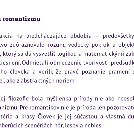
ká romantizmu
akcia na predchádzajúce obdobia — predovšetk
tvo zdôrazňovalo rozum, vedecký pokrok a objekti
 ktorý sa dá vysvetliť logikou a matematickými zák
stiesnení. Odmietali obmedzenie tvorivosti predsudk
ého človeka a verili, že pravé poznanie pramení s
e“, ako z abstraktných noriem.
 filozofie bola myšlienka prírody nie ako neoso
anizmu. Pre romantikov nie je príroda len pozorovat
éria a krásy. Človek je jej súčasťou a vlastná du
berúcich scenériách hôr, lesov a nebies.