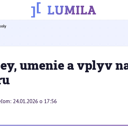
koly
ey, umenie a vplyv n
ru
eľom: 24.01.2026 o 17:56