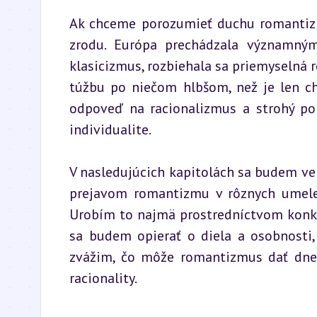
Ak chceme porozumieť duchu romantizm
zrodu. Európa prechádzala významným
klasicizmus, rozbiehala sa priemyselná r
túžbu po niečom hlbšom, než je len ch
odpoveď na racionalizmus a strohý pori
individualite.
V nasledujúcich kapitolách sa budem ve
prejavom romantizmu v rôznych umelec
Urobím to najmä prostredníctvom konkrét
sa budem opierať o diela a osobnosti,
zvážim, čo môže romantizmus dať dne
racionality.