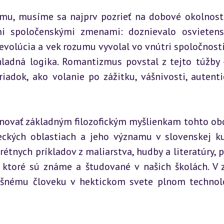
u, musíme sa najprv pozrieť na dobové okolnosti
i spoločenskými zmenami: doznievalo osvietens
evolúcia a vek rozumu vyvolal vo vnútri spoločnosti 
ladná logika. Romantizmus povstal z tejto túžby 
adok, ako volanie po zážitku, vášnivosti, autentic
novať základným filozofickým myšlienkam tohto obd
kých oblastiach a jeho významu v slovenskej kul
nych príkladov z maliarstva, hudby a literatúry, p
 ktoré sú známe a študované v našich školách. V z
šnému človeku v hektickom svete plnom technoló