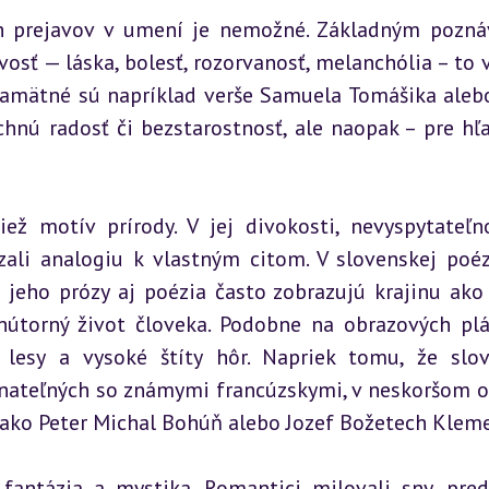
h prejavov v umení je nemožné. Základným pozná
sť — láska, bolesť, rozorvanosť, melanchólia – to v
Pamätné sú napríklad verše Samuela Tomášika alebo
chnú radosť či bezstarostnosť, ale naopak – pre hľa
 motív prírody. V jej divokosti, nevyspytateľno
li analogiu k vlastným citom. V slovenskej poéz
jeho prózy aj poézia často zobrazujú krajinu ako ž
vnútorný život človeka. Podobne na obrazových plá
lesy a vysoké štíty hôr. Napriek tomu, že slov
nateľných so známymi francúzskymi, v neskoršom o
i ako Peter Michal Bohúň alebo Jozef Božetech Klem
antázia a mystika. Romantici milovali sny, preds