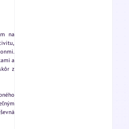
ým na 
vitu, 
onmi. 
ami a 
kôr z 
bného 
eľným 
ševná 