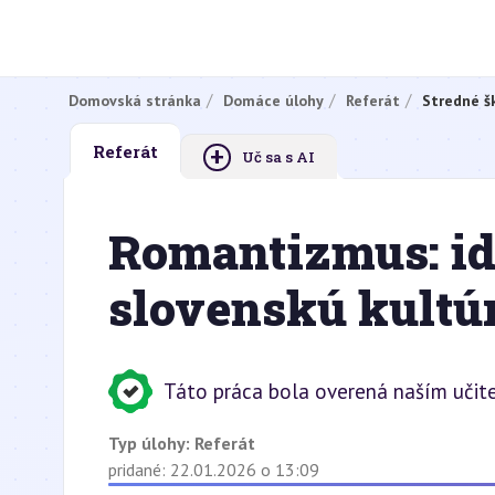
Domovská stránka
Domáce úlohy
Referát
Stredné š
+
Referát
Uč sa s AI
Romantizmus: id
slovenskú kultú
Táto práca bola overená naším učit
Typ úlohy:
Referát
pridané: 22.01.2026 o 13:09