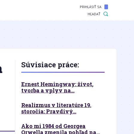
PRIHLÁSIŤ SA
HĽADAŤ
a
Súvisiace práce:
Ernest Hemingway: život,
tvorba a vplyv na...
Realizmus v literatúre 19.
storočia: Pravdivý...
Ako mi 1984 od Georgea
Orwella zmenila pohľad na...