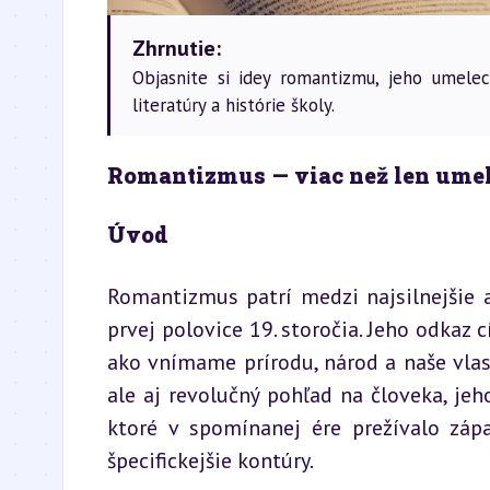
Zhrnutie:
Objasnite si idey romantizmu, jeho umelec
literatúry a histórie školy.
Romantizmus — viac než len ume
Úvod
Romantizmus patrí medzi najsilnejšie 
prvej polovice 19. storočia. Jeho odkaz 
ako vnímame prírodu, národ a naše vlast
ale aj revolučný pohľad na človeka, jeho
ktoré v spomínanej ére prežívalo zápa
špecifickejšie kontúry.