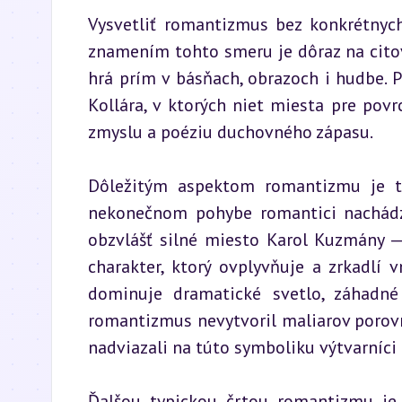
Vysvetliť romantizmus bez konkrétnyc
znamením tohto smeru je dôraz na citovo
hrá prím v básňach, obrazoch i hudbe. 
Kollára, v ktorých niet miesta pre povr
zmyslu a poéziu duchovného zápasu.
Dôležitým aspektom romantizmu je tiež
nekonečnom pohybe romantici nachádza
obzvlášť silné miesto Karol Kuzmány — 
charakter, ktorý ovplyvňuje a zrkadlí 
dominuje dramatické svetlo, záhadné 
romantizmus nevytvoril maliarov porov
nadviazali na túto symboliku výtvarníc
Ďalšou typickou črtou romantizmu je f