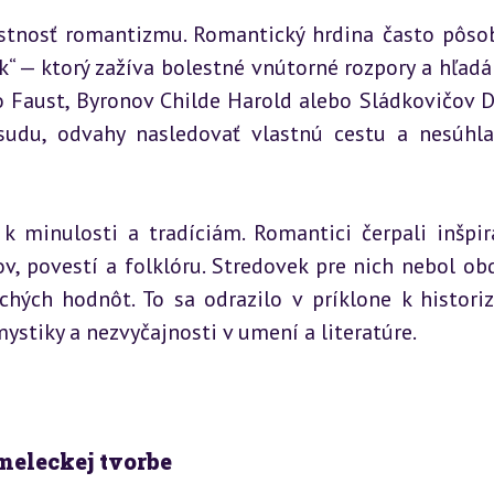
astnosť romantizmu. Romantický hrdina často pôsob
“ — ktorý zažíva bolestné vnútorné rozpory a hľadá 
 Faust, Byronov Childe Harold alebo Sládkovičov D
udu, odvahy nasledovať vlastnú cestu a nesúhla
minulosti a tradíciám. Romantici čerpali inšpirá
v, povestí a folklóru. Stredovek pre nich nebol ob
hých hodnôt. To sa odrazilo v príklone k historiz
mystiky a nezvyčajnosti v umení a literatúre.
meleckej tvorbe