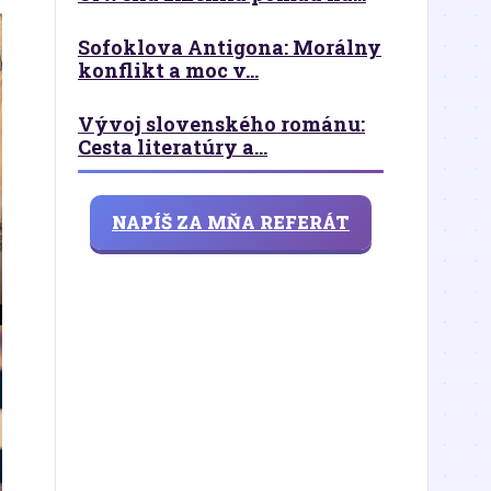
Sofoklova Antigona: Morálny
konflikt a moc v...
Vývoj slovenského románu:
Cesta literatúry a...
NAPÍŠ ZA MŇA REFERÁT