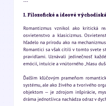
---
I. Filozofické a ideové východis
Romantizmus vznikol ako kritická re
osvietenstvo a klasicizmus. Osvietens
hľadelo na prírodu ako na mechanizmus,
Romantici sa však cítili v tomto svete 
pravidlami. Uznávali jedinečnosť každ
emócií, intuície a vnútorného „hlasu duš
Ďalším kľúčovým prameňom romantickej
systému, ale ako živého a tvorivého org
objektom — je zdrojom inšpirácie, myst
dráma jednotlivca nachádza odraz v dych