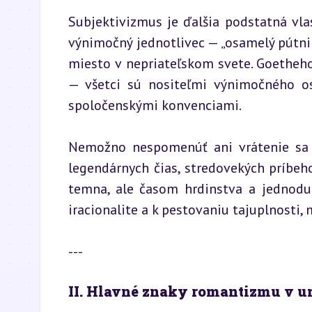
Subjektivizmus je ďalšia podstatná vl
výnimočný jednotlivec — „osamelý pútnik
miesto v nepriateľskom svete. Goetheho
— všetci sú nositeľmi výnimočného os
spoločenskými konvenciami.
Nemožno nespomenúť ani vrátenie sa k 
legendárnych čias, stredovekých príbeho
temna, ale časom hrdinstva a jednoduc
iracionalite a k pestovaniu tajuplnosti, 
---
II. Hlavné znaky romantizmu v u