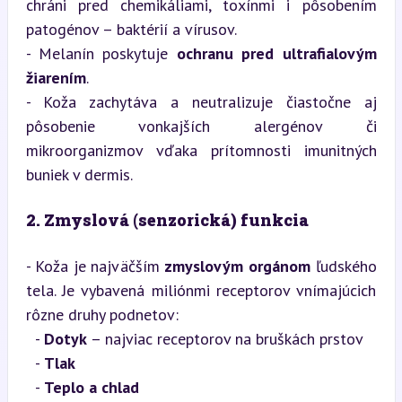
chráni pred chemikáliami, toxínmi i pôsobením 
patogénov – baktérií a vírusov.

- Melanín poskytuje 
ochranu pred ultrafialovým 
žiarením
.

- Koža zachytáva a neutralizuje čiastočne aj 
pôsobenie vonkajších alergénov či 
mikroorganizmov vďaka prítomnosti imunitných 
buniek v dermis.
2. Zmyslová (senzorická) funkcia
- Koža je najväčším 
zmyslovým orgánom
 ľudského 
tela. Je vybavená miliónmi receptorov vnímajúcich 
rôzne druhy podnetov:

  - 
Dotyk
 – najviac receptorov na bruškách prstov

  - 
Tlak
  - 
Teplo a chlad