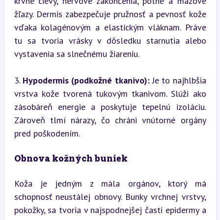
krvné cievy, nervové zakončenia, potné a mazové 
žľazy. Dermis zabezpečuje pružnosť a pevnosť kože 
vďaka kolagénovým a elastickým vláknam. Práve 
tu sa tvoria vrásky v dôsledku starnutia alebo 
vystavenia sa slnečnému žiareniu.
3. 
Hypodermis (podkožné tkanivo):
 Je to najhlbšia 
vrstva kože tvorená tukovým tkanivom. Slúži ako 
zásobáreň energie a poskytuje tepelnú izoláciu. 
Zároveň tlmí nárazy, čo chráni vnútorné orgány 
pred poškodením.
Obnova kožných buniek
Koža je jedným z mála orgánov, ktorý má 
schopnosť neustálej obnovy. Bunky vrchnej vrstvy, 
pokožky, sa tvoria v najspodnejšej časti epidermy a 