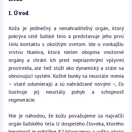
I. Úvod
Koža je jedinečný a nenahraditeľný orgán, ktorý 
pokrýva celé ľudské telo a predstavuje jeho prvú 
líniu kontaktu s okolitým svetom. Ide o vonkajšiu 
vrstvu tkaniva, ktorá nielen obopína vnútorné 
orgány a chráni ich pred nepriaznivými vplyvmi 
prostredia, ale tiež slúži ako dynamický a stále sa 
obnovujúci systém. Kožné bunky sa neustále menia 
– staré odumierajú a sú nahrádzané novými –, čo 
ilustruje jej neustály pohyb a schopnosť 
regenerácie.
Nie je náhodou, že kožu považujeme za najväčší 
orgán ľudského tela. U dospelého človeka, ktorého 
hmotnosť je približne 82 kilogramov a výška okolo 