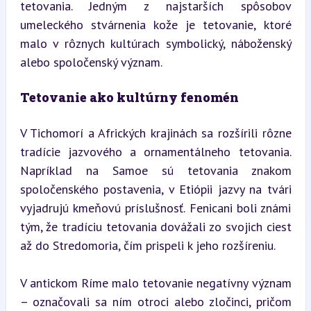
tetovania. Jedným z najstarších spôsobov 
umeleckého stvárnenia kože je tetovanie, ktoré 
malo v rôznych kultúrach symbolický, náboženský 
alebo spoločenský význam.
Tetovanie ako kultúrny fenomén
V Tichomorí a Afrických krajinách sa rozšírili rôzne 
tradície jazvového a ornamentálneho tetovania. 
Napríklad na Samoe sú tetovania znakom 
spoločenského postavenia, v Etiópii jazvy na tvári 
vyjadrujú kmeňovú príslušnosť. Fenicani boli známi 
tým, že tradíciu tetovania dovážali zo svojich ciest 
až do Stredomoria, čím prispeli k jeho rozšíreniu.
V antickom Ríme malo tetovanie negatívny význam 
– označovali sa ním otroci alebo zločinci, pričom 