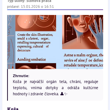
Typ úlohy:
Slohová práca
pridané: 15.01.2026 o 16:51
Zhrnutie:
Koža je najväčší orgán tela, chráni, reguluje
teplotu, vníma dotyky a odráža kultúrne
hodnoty i zdravie človeka. 👤✨
Koža