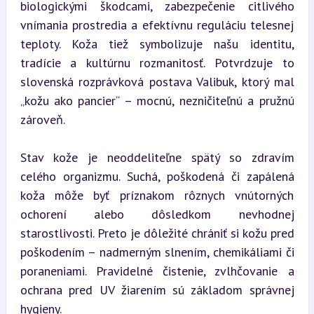
biologickými škodcami, zabezpečenie citlivého 
vnímania prostredia a efektívnu reguláciu telesnej 
teploty. Koža tiež symbolizuje našu identitu, 
tradície a kultúrnu rozmanitosť. Potvrdzuje to 
slovenská rozprávková postava Valibuk, ktorý mal 
„kožu ako pancier“ – mocnú, nezničiteľnú a pružnú 
zároveň.
Stav kože je neoddeliteľne spätý so zdravím 
celého organizmu. Suchá, poškodená či zapálená 
koža môže byť príznakom rôznych vnútorných 
ochorení alebo dôsledkom nevhodnej 
starostlivosti. Preto je dôležité chrániť si kožu pred 
poškodením – nadmerným slnením, chemikáliami či 
poraneniami. Pravidelné čistenie, zvlhčovanie a 
ochrana pred UV žiarením sú základom správnej 
hygieny.