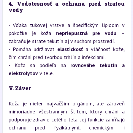
4. Vodotesnosť a ochrana pred stratou 
vody
- Vďaka tukovej vrstve a špecifickým lipidom v 
pokožke je koža 
nepriepustná pre vodu
 – 
zabraňuje strate tekutín aj v suchom prostredí.

- Pomáha udržiavať 
elastickosť
 a vláčnosť kože, 
čím chráni pred tvorbou trhlín a infekciami.

- Koža sa podieľa na 
rovnováhe tekutín a 
elektrolytov
 v tele.
V. Záver
Koža je nielen najväčším orgánom, ale zároveň 
mimoriadne všestranným štítom, ktorý chráni a 
podporuje zdravie celého tela. Jej funkcie zahŕňajú 
ochranu pred fyzikálnymi, chemickými i 