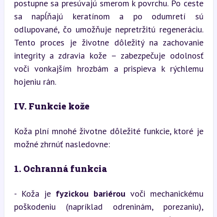
postupne sa presúvajú smerom k povrchu. Po ceste 
sa napĺňajú keratínom a po odumretí sú 
odlupované, čo umožňuje nepretržitú regeneráciu. 
Tento proces je životne dôležitý na zachovanie 
integrity a zdravia kože – zabezpečuje odolnosť 
voči vonkajším hrozbám a prispieva k rýchlemu 
hojeniu rán.
IV. Funkcie kože
Koža plní mnohé životne dôležité funkcie, ktoré je 
možné zhrnúť nasledovne:
1. Ochranná funkcia
- Koža je 
fyzickou bariérou
 voči mechanickému 
poškodeniu (napríklad odreninám, porezaniu), 