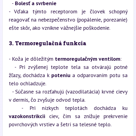
  - 
Bolesť a svrbenie
- Vďaka týmto receptorom je človek schopný 
reagovať na nebezpečenstvo (popálenie, porezanie) 
ešte skôr, ako vznikne vážnejšie poškodenie.
3. Termoregulačná funkcia
- Koža je dôležitým 
termoregulačným ventilom
:

  - Pri zvýšenej teplote tela sa otvárajú potné 
žľazy, dochádza k 
poteniu
 a odparovaním potu sa 
telo ochladzuje.

  - Súčasne sa rozťahujú (vazodilatácia) krvné cievy 
v dermis, čo zvyšuje odvod tepla.

  - Pri nízkych teplotách dochádza ku 
vazokonstrikcii
 ciev, čím sa znižuje prekrvenie 
povrchových vrstiev a šetrí sa telesné teplo.