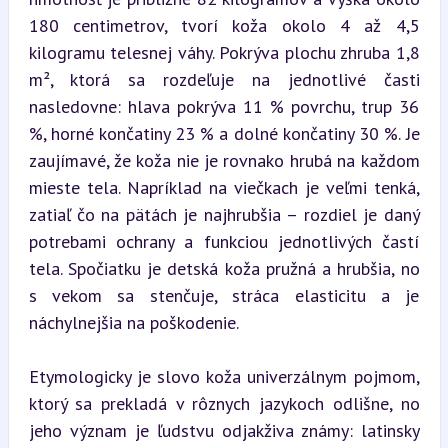
180 centimetrov, tvorí koža okolo 4 až 4,5 
kilogramu telesnej váhy. Pokrýva plochu zhruba 1,8 
m², ktorá sa rozdeľuje na jednotlivé časti 
nasledovne: hlava pokrýva 11 % povrchu, trup 36 
%, horné končatiny 23 % a dolné končatiny 30 %. Je 
zaujímavé, že koža nie je rovnako hrubá na každom 
mieste tela. Napríklad na viečkach je veľmi tenká, 
zatiaľ čo na pätách je najhrubšia – rozdiel je daný 
potrebami ochrany a funkciou jednotlivých častí 
tela. Spočiatku je detská koža pružná a hrubšia, no 
s vekom sa stenčuje, stráca elasticitu a je 
náchylnejšia na poškodenie.
Etymologicky je slovo koža univerzálnym pojmom, 
ktorý sa prekladá v rôznych jazykoch odlišne, no 
jeho význam je ľudstvu odjakživa známy: latinsky 