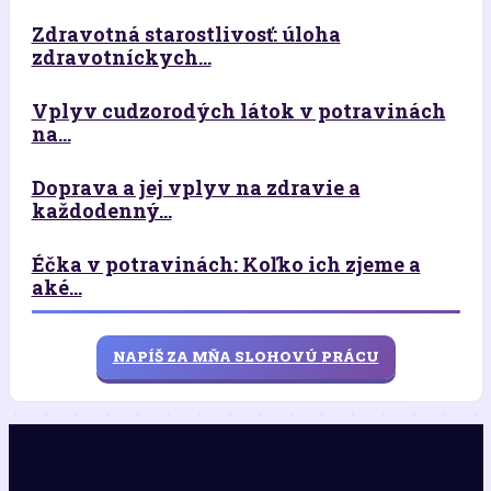
Zdravotná starostlivosť: úloha
zdravotníckych...
Vplyv cudzorodých látok v potravinách
na...
Doprava a jej vplyv na zdravie a
každodenný...
Éčka v potravinách: Koľko ich zjeme a
aké...
NAPÍŠ ZA MŇA SLOHOVÚ PRÁCU