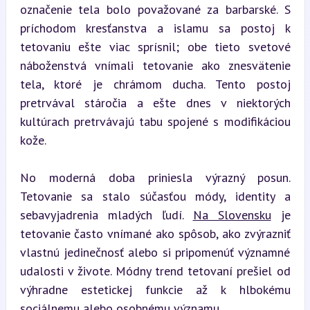
označenie tela bolo považované za barbarské. S 
príchodom kresťanstva a islamu sa postoj k 
tetovaniu ešte viac sprísnil; obe tieto svetové 
náboženstvá vnímali tetovanie ako znesvätenie 
tela, ktoré je chrámom ducha. Tento postoj 
pretrvával stáročia a ešte dnes v niektorých 
kultúrach pretrvávajú tabu spojené s modifikáciou 
kože.
No moderná doba priniesla výrazný posun. 
Tetovanie sa stalo súčasťou módy, identity a 
sebavyjadrenia mladých ľudí. 
Na Slovensku
 je 
tetovanie často vnímané ako spôsob, ako zvýrazniť 
vlastnú jedinečnosť alebo si pripomenúť významné 
udalosti v živote. Módny trend tetovaní prešiel od 
výhradne estetickej funkcie až k hlbokému 
sociálnemu alebo osobnému významu.