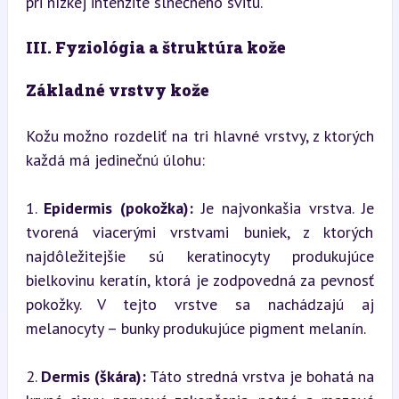
pri nízkej intenzite slnečného svitu.
III. Fyziológia a štruktúra kože
Základné vrstvy kože
Kožu možno rozdeliť na tri hlavné vrstvy, z ktorých 
každá má jedinečnú úlohu:
1. 
Epidermis (pokožka):
 Je najvonkašia vrstva. Je 
tvorená viacerými vrstvami buniek, z ktorých 
najdôležitejšie sú keratinocyty produkujúce 
bielkovinu keratín, ktorá je zodpovedná za pevnosť 
pokožky. V tejto vrstve sa nachádzajú aj 
melanocyty – bunky produkujúce pigment melanín.
2. 
Dermis (škára):
 Táto stredná vrstva je bohatá na 