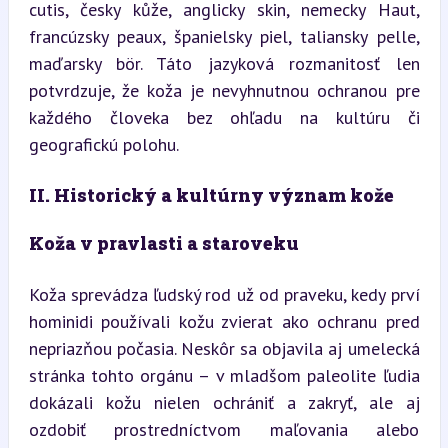
cutis, česky kůže, anglicky skin, nemecky Haut, 
francúzsky peaux, španielsky piel, taliansky pelle, 
maďarsky bör. Táto jazyková rozmanitosť len 
potvrdzuje, že koža je nevyhnutnou ochranou pre 
každého človeka bez ohľadu na kultúru či 
geografickú polohu.
II. Historický a kultúrny význam kože
Koža v pravlasti a staroveku
Koža sprevádza ľudský rod už od praveku, kedy prví 
hominidi používali kožu zvierat ako ochranu pred 
nepriazňou počasia. Neskôr sa objavila aj umelecká 
stránka tohto orgánu – v mladšom paleolite ľudia 
dokázali kožu nielen ochrániť a zakryť, ale aj 
ozdobiť prostredníctvom maľovania alebo 