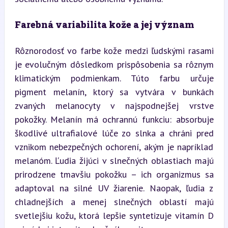
Farebná variabilita kože a jej význam
Rôznorodosť vo farbe kože medzi ľudskými rasami 
je evolučným dôsledkom prispôsobenia sa rôznym 
klimatickým podmienkam. Túto farbu určuje 
pigment melanín, ktorý sa vytvára v bunkách 
zvaných melanocyty v najspodnejšej vrstve 
pokožky. Melanín má ochrannú funkciu: absorbuje 
škodlivé ultrafialové lúče zo slnka a chráni pred 
vznikom nebezpečných ochorení, akým je napríklad 
melanóm. Ľudia žijúci v slnečných oblastiach majú 
prirodzene tmavšiu pokožku – ich organizmus sa 
adaptoval na silné UV žiarenie. Naopak, ľudia z 
chladnejších a menej slnečných oblastí majú 
svetlejšiu kožu, ktorá lepšie syntetizuje vitamín D 