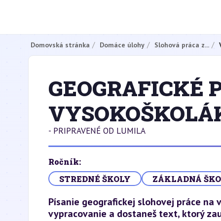
Domovská stránka
Domáce úlohy
Slohová práca z...
GEOGRAFICKÉ 
VYSOKOŠKOLÁ
- PRIPRAVENÉ OD LUMILA
Ročník:
STREDNÉ ŠKOLY
ZÁKLADNÁ ŠK
Písanie geografickej slohovej práce na v
vypracovanie a dostaneš text, ktorý za