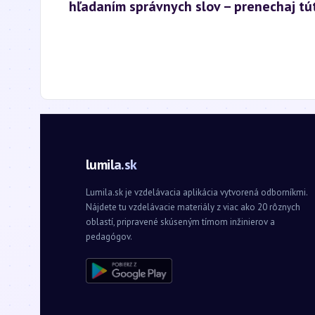
hľadaním správnych slov – prenechaj tút
lumila.sk
Lumila.sk je vzdelávacia aplikácia vytvorená odborníkmi.
Nájdete tu vzdelávacie materiály z viac ako 20 rôznych
oblastí, pripravené skúseným tímom inžinierov a
pedagógov.