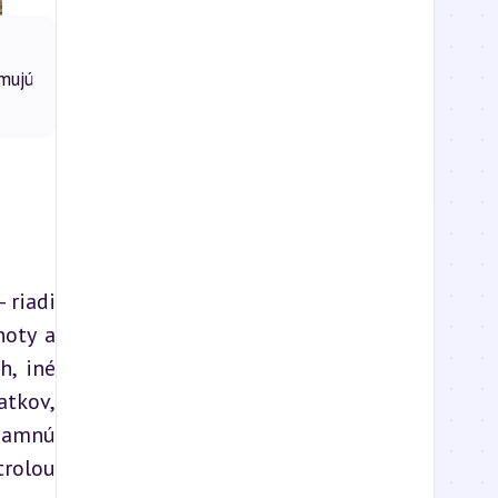
mujú
riadi 
oty a 
, iné 
tkov, 
namnú 
rolou 