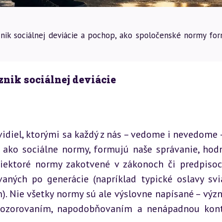
znik sociálnej deviácie a pochop, ako spoločenské normy for
znik sociálnej deviácie
idiel, ktorými sa každý z nás – vedome i nevedome – 
 ako sociálne normy, formujú naše správanie, hodn
iektoré normy zakotvené v zákonoch či predpisoch
vaných po generácie (napríklad typické oslavy svia
m). Nie všetky normy sú ale výslovne napísané – výz
 pozorovaním, napodobňovaním a nenápadnou kont