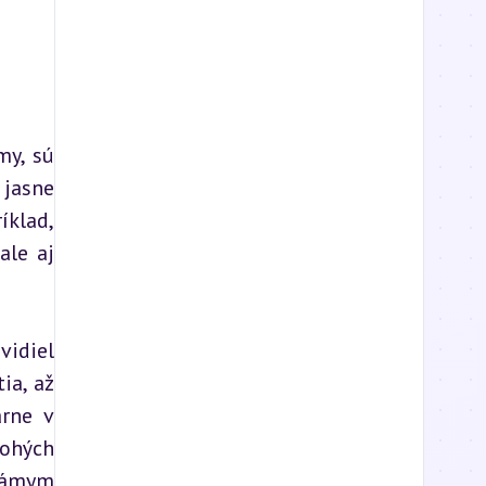
y, sú 
jasne 
klad, 
le aj 
idiel 
a, až 
rne v 
ohých 
námym 