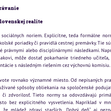
rávanie
lovenskej realite
sociálnych noriem. Explicítne, teda formálne norm
kolské poriadky či pravidlá cestnej premávky. Tie sú 
é právnymi alebo disciplinárnymi následkami. Naprí
akovi, môže dostať pokarhanie triedneho učiteľa, a
ntácie s následným riešením cez výchovnú komisiu.
vote rovnako významné miesto. Od nepísaných prav
užívané spôsoby obliekania na spoločenské podujati
či zdvorilosť. Tieto normy sa odovzdávajú primá
to bez explicitného vysvetlenia. Napríklad v mn
, že mládež zdraví starších „Dobrý deň“ aj nez