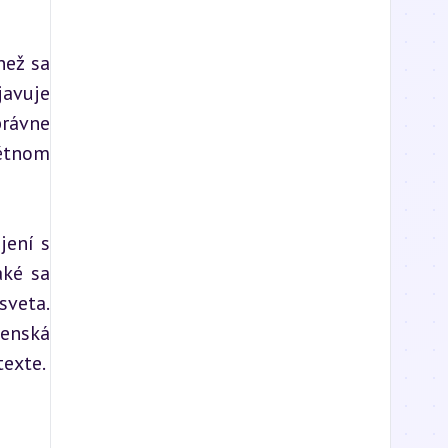
ež sa 
avuje 
rávne 
étnom 
ení s 
ké sa 
veta. 
enská 
texte.