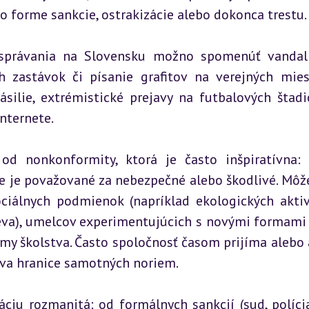
o forme sankcie, ostrakizácie alebo dokonca trestu.
o správania na Slovensku možno spomenúť vandal
 zastávok či písanie grafitov na verejných miest
silie, extrémistické prejavy na futbalových štadi
nternete.
od nonkonformity, ktorá je často inšpiratívna: 
e je považované za nebezpečné alebo škodlivé. Môže 
ociálnych podmienok (napríklad ekologických aktivi
eva), umelcov experimentujúcich s novými formami 
my školstva. Často spoločnosť časom prijíma alebo 
úva hranice samotných noriem.
ciu rozmanitá: od formálnych sankcií (sud, polícia)