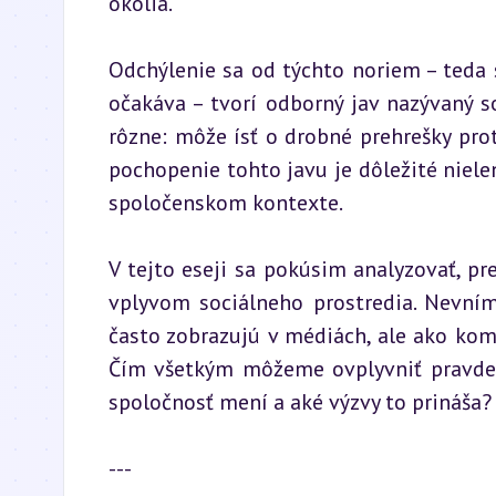
okolia.
Odchýlenie sa od týchto noriem – teda s
očakáva – tvorí odborný jav nazývaný so
rôzne: môže ísť o drobné prehrešky prot
pochopenie tohto javu je dôležité niel
spoločenskom kontexte.
V tejto eseji sa pokúsim analyzovať, pre
vplyvom sociálneho prostredia. Nevním
často zobrazujú v médiách, ale ako kom
Čím všetkým môžeme ovplyvniť pravdepo
spoločnosť mení a aké výzvy to prináša
---