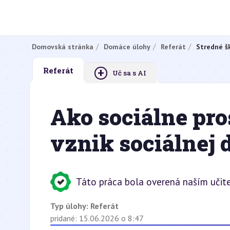
Domovská stránka
Domáce úlohy
Referát
Stredné š
+
Referát
Uč sa s AI
Ako sociálne pro
vznik sociálnej 
Táto práca bola overená naším učite
Typ úlohy:
Referát
pridané: 15.06.2026 o 8:47