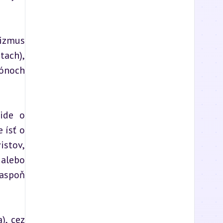
izmus 
ach), 
ónoch 
ide o 
ísť o 
stov, 
alebo 
aspoň 
, cez 