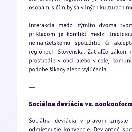
osobám, s čím by sa v iných kultúrach mo
Interakcia medzi týmito dvoma typmi
príkladom je konflikt medzi tradíci
nemanželskému spolužitiu či akceptá
regiónoch Slovenska. Zatiaľčo zákon n
prostredie v obci alebo v celej komuni
podobe šikany alebo vylúčenia.
---
Sociálna deviácia vs. nonkonform
Sociálna deviácia v pravom zmysle n
odmietnutie konvencie. Deviantné sprá