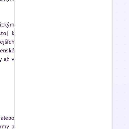
ickým 
toj k 
jších 
enské 
 až v 
alebo 
rmy a 