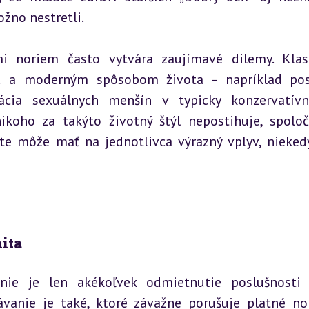
žno nestretli.
 noriem často vytvára zaujímavé dilemy. Klas
ou a moderným spôsobom života – napríklad pos
cia sexuálnych menšín v typicky konzervatívne
ikoho za takýto životný štýl nepostihuje, spoloč
te môže mať na jednotlivca výrazný vplyv, niekedy
ita
ie je len akékoľvek odmietnutie poslušnosti 
vanie je také, ktoré závažne porušuje platné no