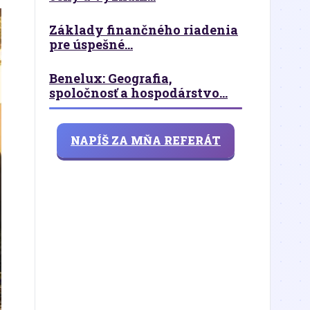
Základy finančného riadenia
pre úspešné...
Benelux: Geografia,
spoločnosť a hospodárstvo...
NAPÍŠ ZA MŇA REFERÁT