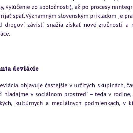
, vylúčenie zo spoločnosti), až po procesy reintegrá
prijať späť. Významným slovenským príkladom je pra
 drogoví závislí snažia získať nové zručnosti a n
áce.
anta deviácie
viácia objavuje častejšie v určitých skupinách, čas
hľadajme v sociálnom prostredí – teda v rodine, š
kých, kultúrnych a mediálnych podmienkach, v kt