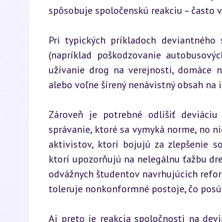
spôsobuje spoločenskú reakciu – často v
Pri typických príkladoch deviantnéh
(napríklad poškodzovanie autobusových
užívanie drog na verejnosti, domáce ná
alebo voľne šírený nenávistný obsah na i
Zároveň je potrebné odlíšiť deviáciu 
správanie, ktoré sa vymyká norme, no ni
aktivistov, ktorí bojujú za zlepšenie s
ktorí upozorňujú na nelegálnu ťažbu dr
odvážnych študentov navrhujúcich refor
toleruje nonkonformné postoje, čo pos
Aj preto je reakcia spoločnosti na deviá