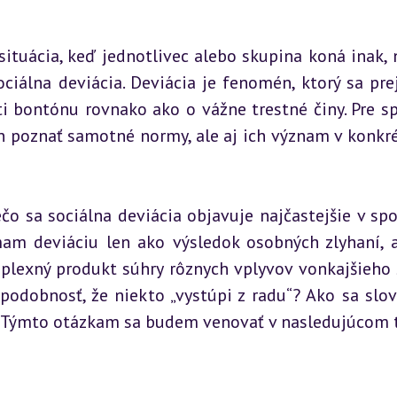
ituácia, keď jednotlivec alebo skupina koná inak, n
ciálna deviácia. Deviácia je fenomén, ktorý sa prej
i bontónu rovnako ako o vážne trestné činy. Pre sp
en poznať samotné normy, ale aj ich význam v konkr
čo sa sociálna deviácia objavuje najčastejšie v spoj
am deviáciu len ako výsledok osobných zlyhaní, a
plexný produkt súhry rôznych vplyvov vonkajšieho s
dobnosť, že niekto „vystúpi z radu“? Ako sa slov
? Týmto otázkam sa budem venovať v nasledujúcom 