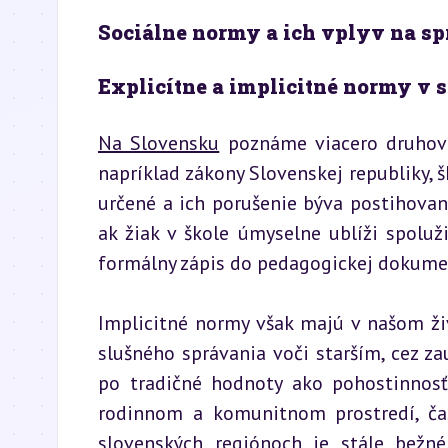
Sociálne normy a ich vplyv na sp
Explicítne a implicitné normy v s
Na Slovensku
 poznáme viacero druhov 
napríklad zákony Slovenskej republiky, š
určené a ich porušenie býva postihovan
ak žiak v škole úmyselne ublíži spoluži
formálny zápis do pedagogickej dokume
Implicitné normy však majú v našom ži
slušného správania voči starším, cez za
po tradičné hodnoty ako pohostinnosť 
rodinnom a komunitnom prostredí, čas
slovenských regiónoch je stále bežné