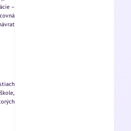
cie – 
covná 
ávrat 
tiach 
kole, 
orých 