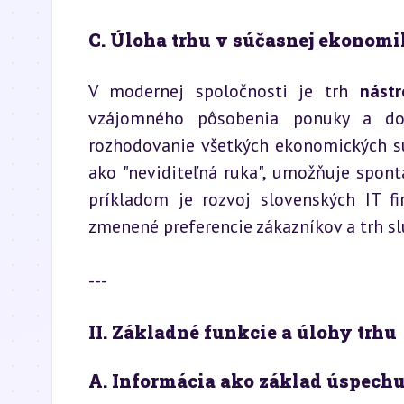
C. Úloha trhu v súčasnej ekonomi
V modernej spoločnosti je trh 
nástr
vzájomného pôsobenia ponuky a dopy
rozhodovanie všetkých ekonomických su
ako "neviditeľná ruka", umožňuje spon
príkladom je rozvoj slovenských IT fi
zmenené preferencie zákazníkov a trh sl
---
II. Základné funkcie a úlohy trhu
A. Informácia ako základ úspech