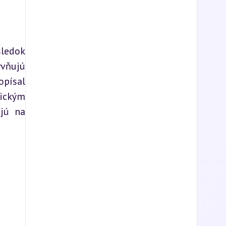
ledok 
ňujú 
písal 
ickým 
jú na 