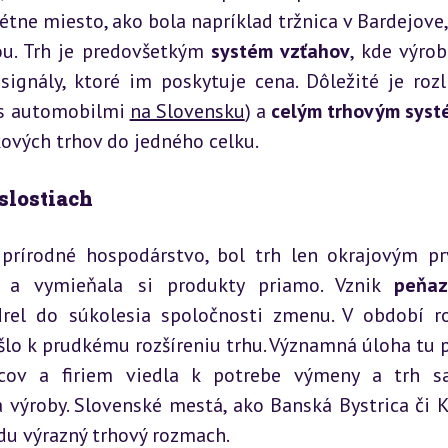
tne miesto, ako bola napríklad tržnica v Bardejove, 
ou. Trh je predovšetkým 
systém vzťahov
, kde výrob
ignály, ktoré im poskytuje cena. Dôležité je rozli
 s automobilmi 
na Slovensku
) a 
celým trhovým sys
ových trhov do jedného celku.
slostiach
prírodné hospodárstvo, bol trh len okrajovým pr
e a vymieňala si produkty priamo. Vznik 
peňaz
rel do súkolesia spoločnosti zmenu. V období ro
ivcov a firiem viedla k potrebe výmeny a trh sa
ýroby. Slovenské mestá, ako Banská Bystrica či Ko
du výrazný trhový rozmach.