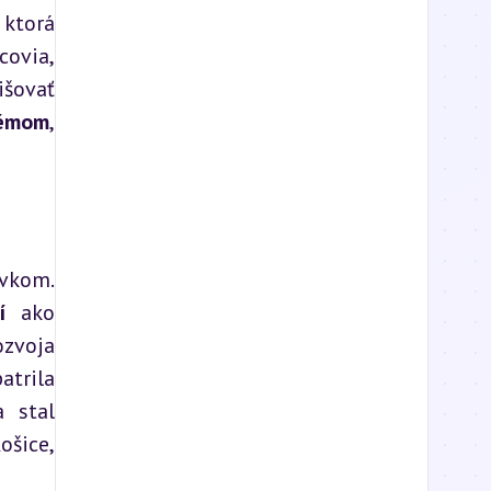
ktorá 
covia, 
šovať 
témom
, 
vkom. 
í
 ako 
zvoja 
manufaktúr a priemyselnej revolúcie došlo k prudkému rozšíreniu trhu. Významná úloha tu patrila 
 stal 
šice, 