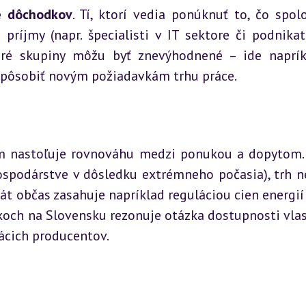
e dôchodkov
. Tí, ktorí vedia ponúknuť to, čo spolo
 príjmy (napr. špecialisti v IT sektore či podnikate
oré skupiny môžu byť znevýhodnené – ide naprík
rispôsobiť novým požiadavkám trhu práce.
 nastoľuje rovnováhu medzi ponukou a dopytom. 
ospodárstve v dôsledku extrémneho počasia), trh n
tát občas zasahuje napríklad reguláciou cien energií 
koch na Slovensku rezonuje otázka dostupnosti vlas
ácich producentov.