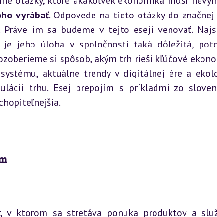
dné otázky, ktoré akákoľvek ekonomika musí nevyh
oho vyrábať
. Odpovede na tieto otázky do značnej 
Práve im sa budeme v tejto eseji venovať. Najsk
 je jeho úloha v spoločnosti taká dôležitá, pot
ozoberieme si spôsob, akým trh rieši kľúčové ekono
systému, aktuálne trendy v digitálnej ére a ekolo
ulácii trhu. Esej prepojím s príkladmi zo sloven
chopiteľnejšia.
am
r, v ktorom sa stretáva ponuka produktov a služ