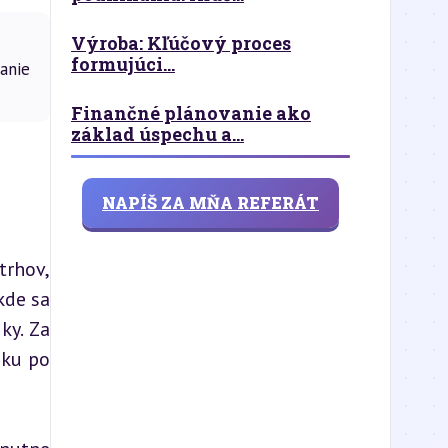
Výroba: Kľúčový proces
formujúci...
anie
Finančné plánovanie ako
základ úspechu a...
NAPÍŠ ZA MŇA REFERÁT
hov, 
de sa 
y. Za 
ku po 