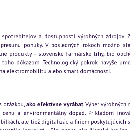
ií spotrebiteľov a dostupnosti výrobných zdrojov. 
 presunu ponuky. V posledných rokoch možno sle
ne produkty – slovenské farmárske trhy, bio obcho
ú toho dôkazom. Technologický pokrok navyše umo
d na elektromobilitu alebo smart domácnosti.
 otázkou, 
ako efektívne vyrábať
. Výber výrobných 
, cenu a environmentálny dopad. Príkladom inovác
lkách, ale tiež digitalizácia firiem poskytujúcich sl