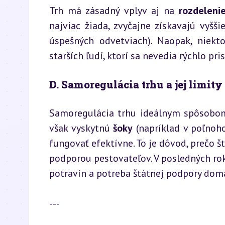
Trh má zásadný vplyv aj na 
rozdeleni
najviac žiada, zvyčajne získavajú vyššie
úspešných odvetviach). Naopak, niekt
starších ľudí, ktorí sa nevedia rýchlo p
D. Samoregulácia trhu a jej limity
Samoregulácia trhu ideálnym spôsobom
však vyskytnú 
šoky
 (napríklad v poľnoh
fungovať efektívne. To je dôvod, prečo š
podporou pestovateľov. V posledných ro
potravín a potreba štátnej podpory dom
---