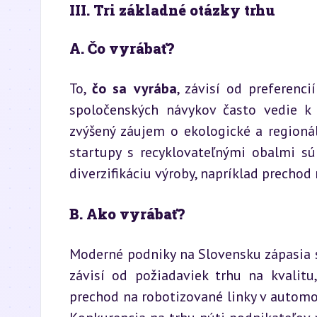
III. Tri základné otázky trhu 
A. Čo vyrábať?
To, 
čo sa vyrába
, závisí od preferenc
spoločenských návykov často vedie k
zvýšený záujem o ekologické a regionál
startupy s recyklovateľnými obalmi s
diverzifikáciu výroby, napríklad precho
B. Ako vyrábať?
Moderné podniky na Slovensku zápasia s
závisí od požiadaviek trhu na kvalitu
prechod na robotizované linky v automobi