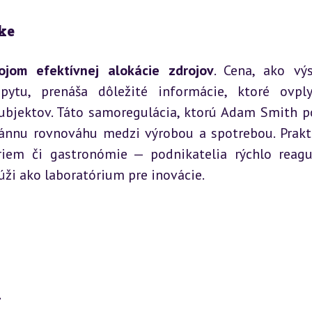
ke
ojom efektívnej alokácie zdrojov
. Cena, ako výs
tu, prenáša dôležité informácie, ktoré ovplyv
bjektov. Táto samoregulácia, ktorú Adam Smith po
tánnu rovnováhu medzi výrobou a spotrebou. Prakt
riem či gastronómie — podnikatelia rýchlo reagu
úži ako laboratórium pre inovácie.
u