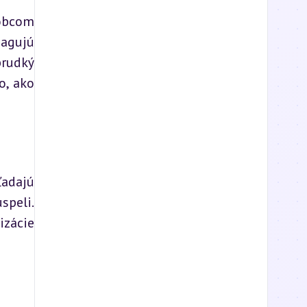
obcom 
agujú 
rudký 
, ako 
adajú 
peli. 
zácie 