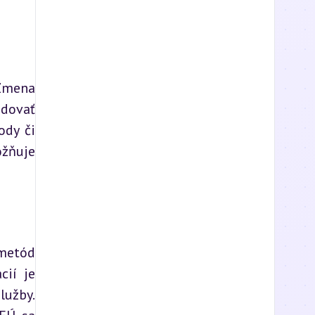
Zmena 
dovať 
dy či 
žňuje 
metód 
ií je 
užby. 