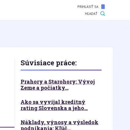
PRIHLÁSIŤ SA
HĽADAŤ
Súvisiace práce:
Prahory a Starohory: Vývoj
Zeme a počiatky...
Ako sa vyvíjal kreditný
rating Slovenska a jeho...
Náklady, výnosy a výsledok
podnikania: Kľúč...