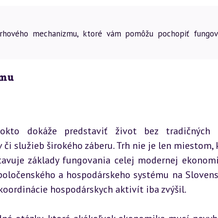
 trhového mechanizmu, ktoré vám pomôžu pochopiť fungov
zmu
to dokáže predstaviť život bez tradičných tr
i služieb širokého záberu. Trh nie je len miestom, k
tavuje základy fungovania celej modernej ekonomik
poločenského a hospodárskeho systému na Slovens
oordinácie hospodárskych aktivít iba zvýšil.