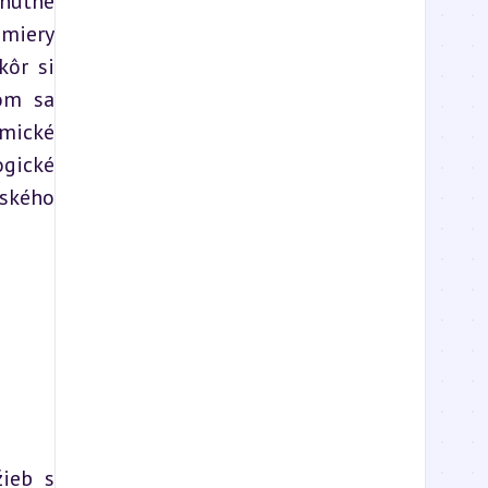
nutne 
miery 
ôr si 
om sa 
mické 
gické 
ského 
ieb s 