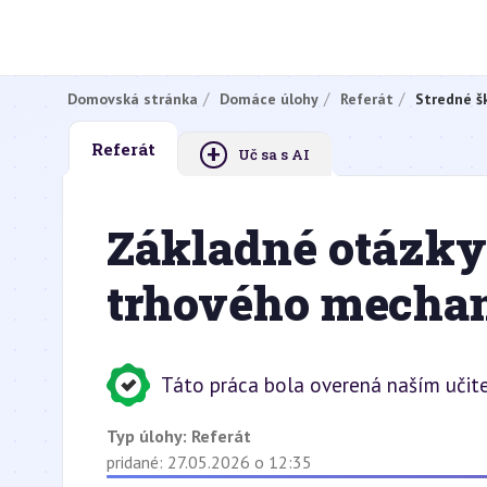
Domovská stránka
Domáce úlohy
Referát
Stredné š
+
Referát
Uč sa s AI
Základné otázky 
trhového mecha
Táto práca bola overená naším učit
Typ úlohy:
Referát
pridané: 27.05.2026 o 12:35