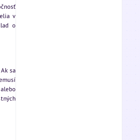
čnosť 
lia v 
lad o 
Ak sa 
emusí 
alebo 
tných 