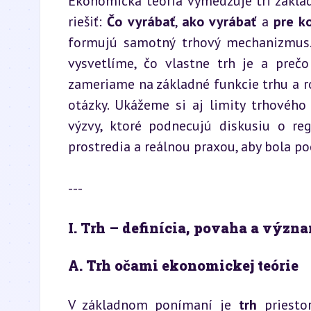
Ekonomická teória vymedzuje tri zákla
riešiť: 
Čo vyrábať
, 
ako vyrábať
 a 
pre k
formujú samotný trhový mechanizmus. 
vysvetlíme, čo vlastne trh je a prečo
zameriame na základné funkcie trhu a r
otázky. Ukážeme si aj limity trhového 
výzvy, ktoré podnecujú diskusiu o reg
prostredia a reálnou praxou, aby bola po
---
I. Trh – definícia, povaha a význ
A. Trh očami ekonomickej teórie
V základnom ponímaní je 
trh
 priesto