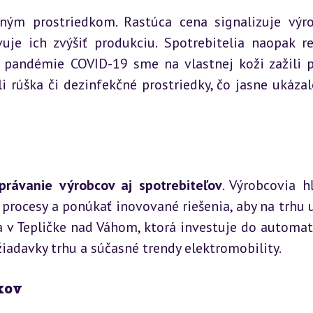
ným prostriedkom. Rastúca cena signalizuje výr
je ich zvýšiť produkciu. Spotrebitelia naopak re
 pandémie COVID-19 sme na vlastnej koži zažili p
 rúška či dezinfekčné prostriedky, čo jasne ukázalo
právanie výrobcov aj spotrebiteľov
. Výrobcovia hľ
 procesy a ponúkať inovované riešenia, aby na trhu us
 v Tepličke nad Váhom, ktorá investuje do automati
žiadavky trhu a súčasné trendy elektromobility.
kov