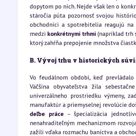
dopytom po nich. Nejde však len o konkré
stáročia púta pozornosť svojou históri
obchodníci a spotrebitelia reagujú na s
medzi 
konkrétnymi trhmi
 (napríklad trh
ktorý zahŕňa prepojenie množstva čiastk
B. Vývoj trhu v historických súvi
Vo feudálnom období, keď prevládalo 
Väčšina obyvateľstva žila sebestačn
univerzálneho prostriedku výmeny, zad
deľbe práce
 – špecializácia jednotl
nenahraditeľným mechanizmom rozvoja v
zažili vďaka rozmachu baníctva a obcho