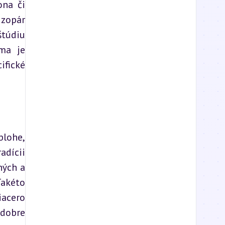
na či 
zopár 
túdiu 
ma je 
fické 
lohe, 
dícii 
ých a 
akéto 
acero 
dobre 