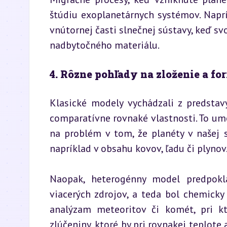
štúdiu exoplanetárnych systémov. Naprík
vnútornej časti slnečnej sústavy, keď svo
nadbytočného materiálu.
4. Rôzne pohľady na zloženie a f
Klasické modely vychádzali z predstav
comparatívne rovnaké vlastnosti. To u
na problém v tom, že planéty v našej s
napríklad v obsahu kovov, ľadu či plynov
Naopak, heterogénny model predpokla
viacerých zdrojov, a teda bol chemicky
analýzam meteoritov či komét, pri kto
zlúčeniny, ktoré by pri rovnakej teplote