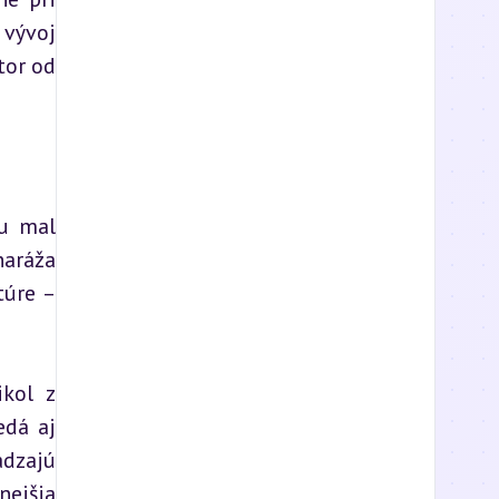
vývoj 
or od 
u mal 
aráža 
úre – 
kol z 
dá aj 
dzajú 
ejšia 