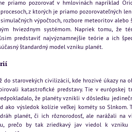
me priamo pozorovať v hmlovinách napríklad Orio
 procesoch, z ktorých je priamo pozorovateľných len 
a simulačných výpočtoch, rozbore meteoritov alebo š
iným hviezdnym systémom. Napriek tomu, že té
úsim predstaviť najvýznamnejšie teórie a ich špeci
účasný štandardný model vzniku planét.
rií
 do starovekých civilizácií, kde hrozivé úkazy na ob
rovali katastrofické predstavy. Tie v európskej tra
predpokladalo, že planéty vznikli v dôsledku jedinečn
d ako výsledok kolízie veľkej kométy so Slnkom. T
dráh planét, či ich rôznorodosť, ale narážali na vi
 prečo by tak zriedkavý jav viedol k vzniku 