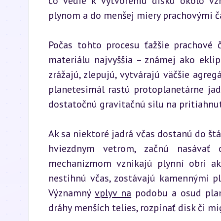
čo vedie k vytvoreniu disku okolo vzn
plynom a do menšej miery prachovými ča
Počas tohto procesu ťažšie prachové č
materiálu najvyššia – známej ako eklipt
zrážajú, zlepujú, vytvárajú väčšie agreg
planetesimál rastú protoplanetárne jad
dostatočnú gravitačnú silu na pritiahnu
Ak sa niektoré jadrá včas dostanú do štá
hviezdnym vetrom, začnú nasávať o
mechanizmom vznikajú plynní obri ako 
nestihnú včas, zostávajú kamennými pl
Významný 
vplyv na
 podobu a osud plan
dráhy menších telies, rozpínať disk či 