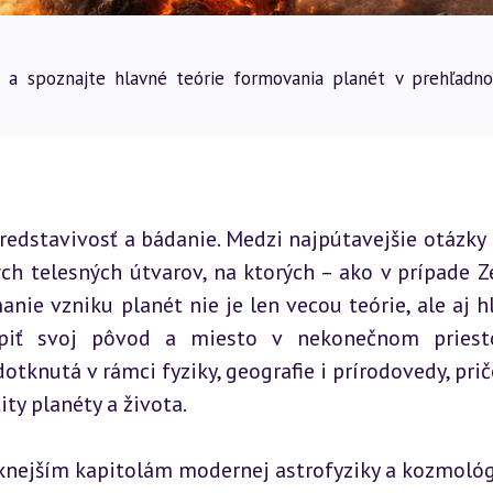
e a spoznajte hlavné teórie formovania planét v prehľadn
edstavivosť a bádanie. Medzi najpútavejšie otázky p
tých telesných útvarov, na ktorých – ako v prípade Z
nie vzniku planét nie je len vecou teórie, ale aj hl
opiť svoj pôvod a miesto v nekonečnom priesto
otknutá v rámci fyziky, geografie i prírodovedy, prič
ty planéty a života.
xnejším kapitolám modernej astrofyziky a kozmológi