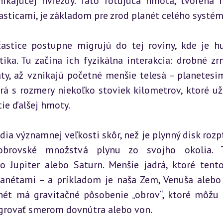
ikajúcej hviezdy. Táto rotujúca hmota, tvorená h
sticami, je základom pre zrod planét celého systém
astice postupne migrujú do tej roviny, kde je hu
ika. Tu začína ich fyzikálna interakcia: drobné zrn
áty, až vznikajú početné menšie telesá – planetesimá
rá s rozmery niekoľko stoviek kilometrov, ktoré už
tie ďalšej hmoty.
dia významnej veľkosti skôr, než je plynný disk rozpt
brovské množstvá plynu zo svojho okolia. T
Jupiter alebo Saturn. Menšie jadrá, ktoré tento
anétami – a príkladom je naša Zem, Venuša alebo 
ét má gravitačné pôsobenie „obrov“, ktoré môžu 
migrovať smerom dovnútra alebo von.