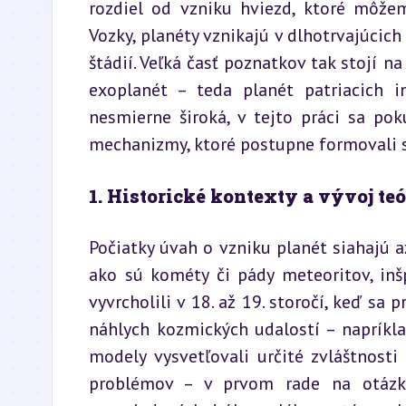
rozdiel od vzniku hviezd, ktoré môže
Vozky, planéty vznikajú v dlhotrvajúcich
štádií. Veľká časť poznatkov tak stojí n
exoplanét – teda planét patriacich 
nesmierne široká, v tejto práci sa pok
mechanizmy, ktoré postupne formovali s
1. Historické kontexty a vývoj teó
Počiatky úvah o vzniku planét siahajú až
ako sú kométy či pády meteoritov, inšpi
vyvrcholili v 18. až 19. storočí, keď sa 
náhlych kozmických udalostí – napríkla
modely vysvetľovali určité zvláštnosti 
problémov – v prvom rade na otázku,