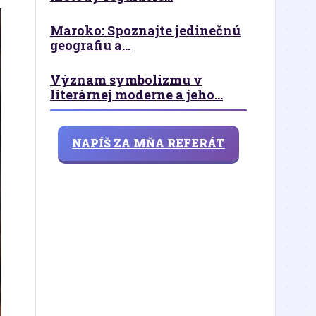
Maroko: Spoznajte jedinečnú
geografiu a...
Význam symbolizmu v
literárnej moderne a jeho...
NAPÍŠ ZA MŇA REFERÁT