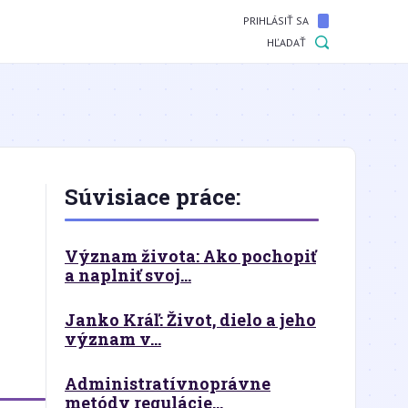
PRIHLÁSIŤ SA
HĽADAŤ
Súvisiace práce:
Význam života: Ako pochopiť
a naplniť svoj...
Janko Kráľ: Život, dielo a jeho
význam v...
Administratívnoprávne
metódy regulácie...