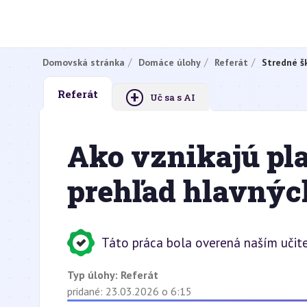
Domovská stránka
Domáce úlohy
Referát
Stredné š
+
Referát
Uč sa s AI
Ako vznikajú pl
prehľad hlavných
Táto práca bola overená naším učit
Typ úlohy:
Referát
pridané: 23.03.2026 o 6:15