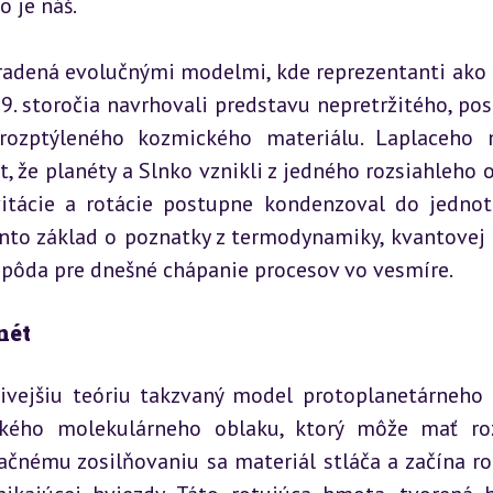
 je náš.
adená evolučnými modelmi, kde reprezentanti ako P
. storočia navrhovali predstavu nepretržitého, pos
rozptýleného kozmického materiálu. Laplaceho 
 že planéty a Slnko vznikli z jedného rozsiahleho o
itácie a rotácie postupne kondenzoval do jednotl
ento základ o poznatky z termodynamiky, kvantovej f
a pôda pre dnešné chápanie procesov vo vesmíre.
nét
vejšiu teóriu takzvaný model protoplanetárneho d
kého molekulárneho oblaku, ktorý môže mať roz
ačnému zosilňovaniu sa materiál stláča a začína rot