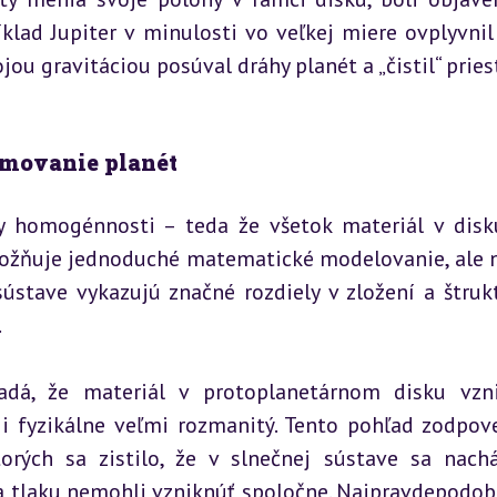
lad Jupiter v minulosti vo veľkej miere ovplyvnil 
jou gravitáciou posúval dráhy planét a „čistil“ priest
ormovanie planét
y homogénnosti – teda že všetok materiál v disk
možňuje jednoduché matematické modelovanie, ale n
ústave vykazujú značné rozdiely v zložení a štrukt
.
dá, že materiál v protoplanetárnom disku vzni
 i fyzikálne veľmi rozmanitý. Tento pohľad zodpove
rých sa zistilo, že v slnečnej sústave sa nachá
 a tlaku nemohli vzniknúť spoločne. Najpravdepodobn