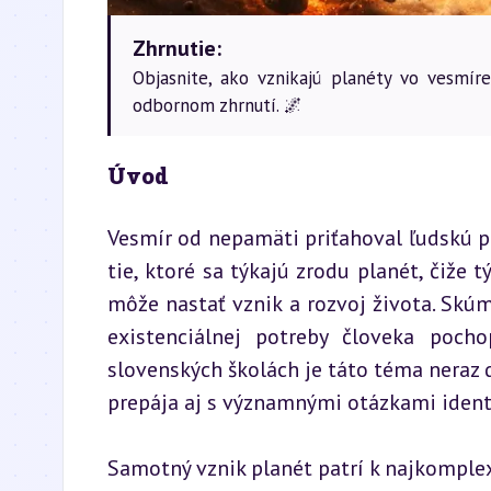
Zhrnutie:
Objasnite, ako vznikajú planéty vo vesmír
odbornom zhrnutí. 🌌
Úvod
Vesmír od nepamäti priťahoval ľudskú pr
tie, ktoré sa týkajú zrodu planét, čiže 
môže nastať vznik a rozvoj života. Skúma
existenciálnej potreby človeka poch
slovenských školách je táto téma neraz d
prepája aj s významnými otázkami identi
Samotný vznik planét patrí k najkomple