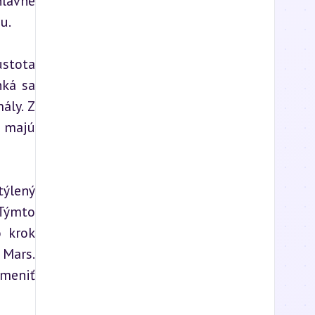
lavne 
u.
stota 
ká sa 
ly. Z 
 majú 
ýlený 
ýmto 
 krok 
Mars. 
meniť 