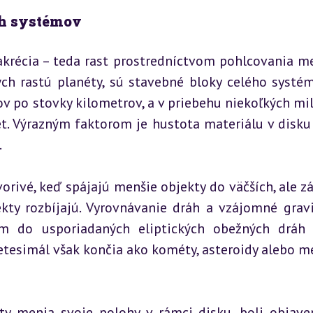
ch systémov
récia – teda rast prostredníctvom pohlcovania me
ých rastú planéty, sú stavebné bloky celého systému
v po stovky kilometrov, a v priebehu niekoľkých mil
t. Výrazným faktorom je hustota materiálu v disku 
.
orivé, keď spájajú menšie objekty do väčších, ale zá
jekty rozbíjajú. Vyrovnávanie dráh a vzájomné gravi
ém do usporiadaných eliptických obežných dráh 
tesimál však končia ako kométy, asteroidy alebo me
ty menia svoje polohy v rámci disku, boli objaven