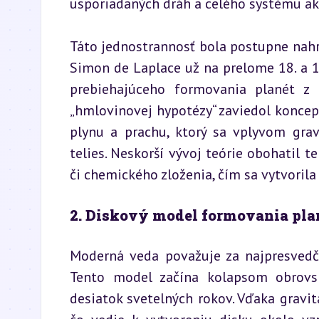
usporiadaných dráh a celého systému ako
Táto jednostrannosť bola postupne nahr
Simon de Laplace už na prelome 18. a 19
prebiehajúceho formovania planét z 
„hmlovinovej hypotézy“ zaviedol koncept,
plynu a prachu, ktorý sa vplyvom grav
telies. Neskorší vývoj teórie obohatil t
či chemického zloženia, čím sa vytvoril
2. Diskový model formovania pla
Moderná veda považuje za najpresvedči
Tento model začína kolapsom obrovs
desiatok svetelných rokov. Vďaka gravit