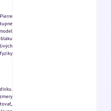
ierre 
tupne 
model 
blaku 
ivých 
yziky 
isku. 
mery 
ovať, 