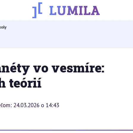
koly
anéty vo vesmíre:
 teórií
eľom: 24.03.2026 o 14:43