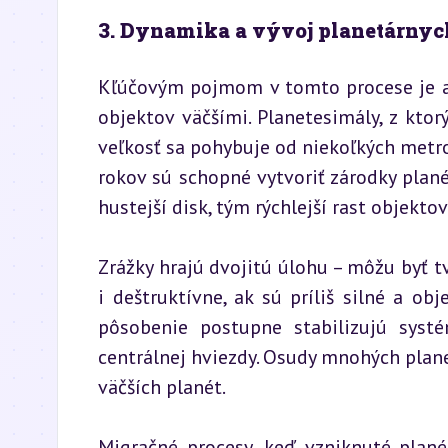
3. Dynamika a vývoj planetárny
Kľúčovým pojmom v tomto procese je ak
objektov väčšími. Planetesimály, z ktor
veľkosť sa pohybuje od niekoľkých metro
rokov sú schopné vytvoriť zárodky plané
hustejší disk, tým rýchlejší rast objektov
Zrážky hrajú dvojitú úlohu – môžu byť tv
i deštruktívne, ak sú príliš silné a ob
pôsobenie postupne stabilizujú syst
centrálnej hviezdy. Osudy mnohých plane
väčších planét.
Migračné procesy, keď vzniknuté plané