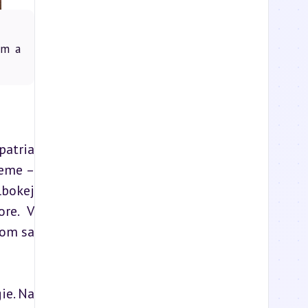
om a
atria 
eme – 
bokej 
re. V 
om sa 
e. Na 