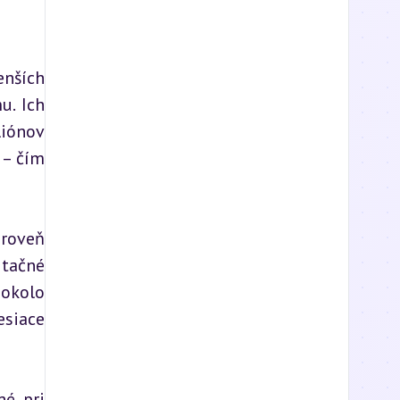
nších 
. Ich 
iónov 
– čím 
roveň 
tačné 
okolo 
siace 
é pri 