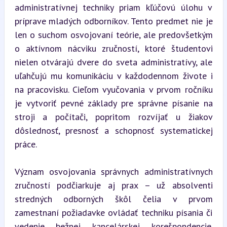
administratívnej techniky priam kľúčovú úlohu v 
príprave mladých odborníkov. Tento predmet nie je 
len o suchom osvojovaní teórie, ale predovšetkým 
o aktívnom nácviku zručností, ktoré študentovi 
nielen otvárajú dvere do sveta administratívy, ale 
uľahčujú mu komunikáciu v každodennom živote i 
na pracovisku. Cieľom vyučovania v prvom ročníku 
je vytvoriť pevné základy pre správne písanie na 
stroji a počítači, popritom rozvíjať u žiakov 
dôslednosť, presnosť a schopnosť systematickej 
práce.
Význam osvojovania správnych administratívnych 
zručností podčiarkuje aj prax – už absolventi 
stredných odborných škôl čelia v prvom 
zamestnaní požiadavke ovládať techniku písania či 
vedenie bežnej kancelárskej korešpondencie. 