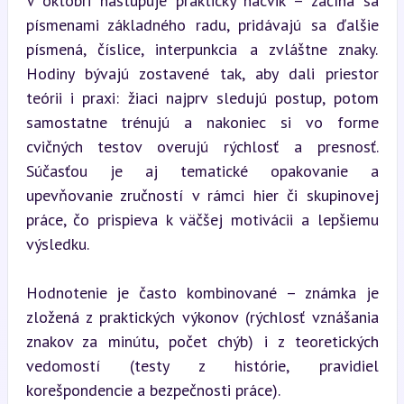
V októbri nastupuje praktický nácvik – začína sa 
písmenami základného radu, pridávajú sa ďalšie 
písmená, číslice, interpunkcia a zvláštne znaky. 
Hodiny bývajú zostavené tak, aby dali priestor 
teórii i praxi: žiaci najprv sledujú postup, potom 
samostatne trénujú a nakoniec si vo forme 
cvičných testov overujú rýchlosť a presnosť. 
Súčasťou je aj tematické opakovanie a 
upevňovanie zručností v rámci hier či skupinovej 
práce, čo prispieva k väčšej motivácii a lepšiemu 
výsledku.
Hodnotenie je často kombinované – známka je 
zložená z praktických výkonov (rýchlosť vznášania 
znakov za minútu, počet chýb) i z teoretických 
vedomostí (testy z histórie, pravidiel 
korešpondencie a bezpečnosti práce).