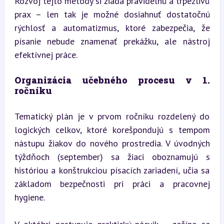
Rozvoj tejto metódy si žiada pravidelnú a trpezlivú 
prax – len tak je možné dosiahnuť dostatočnú 
rýchlosť a automatizmus, ktoré zabezpečia, že 
písanie nebude znamenať prekážku, ale nástroj 
efektívnej práce.
Organizácia učebného procesu v 1. 
ročníku
Tematický plán je v prvom ročníku rozdelený do 
logických celkov, ktoré korešpondujú s tempom 
nástupu žiakov do nového prostredia. V úvodných 
týždňoch (september) sa žiaci oboznamujú s 
históriou a konštrukciou písacích zariadení, učia sa 
základom bezpečnosti pri práci a pracovnej 
hygiene.