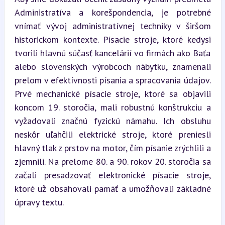
Administratíva a korešpondencia, je potrebné 
vnímať vývoj administratívnej techniky v širšom 
historickom kontexte. Písacie stroje, ktoré kedysi 
tvorili hlavnú súčasť kancelárií vo firmách ako Baťa 
alebo slovenských výrobcoch nábytku, znamenali 
prelom v efektívnosti písania a spracovania údajov. 
Prvé mechanické písacie stroje, ktoré sa objavili 
koncom 19. storočia, mali robustnú konštrukciu a 
vyžadovali značnú fyzickú námahu. Ich obsluhu 
neskôr uľahčili elektrické stroje, ktoré preniesli 
hlavný tlak z prstov na motor, čím písanie zrýchlili a 
zjemnili. Na prelome 80. a 90. rokov 20. storočia sa 
začali presadzovať elektronické písacie stroje, 
ktoré už obsahovali pamäť a umožňovali základné 
úpravy textu.