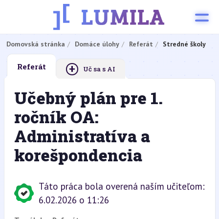
Domovská stránka
Domáce úlohy
Referát
Stredné školy
+
Referát
Uč sa s AI
Učebný plán pre 1.
ročník OA:
Administratíva a
korešpondencia
Táto práca bola overená naším učiteľom:
6.02.2026 o 11:26