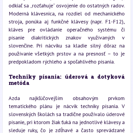
odkiaľ sa „rozťahuje“ osvojenie do ostatných radov. 
Moderná klávesnica, na rozdiel od mechanického 
stroja, ponúka aj funkčné klávesy (napr. F1-F12), 
kláves pre ovládanie operačného systému či 
písanie diakritických znakov využívaných v 
slovenčine. Pri nácviku sa kladie silný dôraz na 
používanie všetkých prstov a na presnosť – to je 
predpokladom rýchleho a spoľahlivého písania.
Techniky písania: úderová a dotyková 
metóda
Azda najkľúčovejším obsahovým prvkom 
tematického plánu je nácvik techniky písania. V 
slovenských školách sa tradične používalo úderové 
písanie, pri ktorom žiak ťuká na jednotlivé klávesy a 
sleduje ruky, čo je zdĺhavé a často sprevádzané 