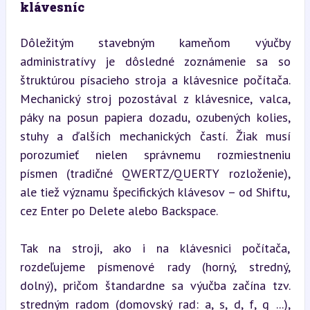
klávesníc
Dôležitým stavebným kameňom výučby 
administratívy je dôsledné zoznámenie sa so 
štruktúrou písacieho stroja a klávesnice počítača. 
Mechanický stroj pozostával z klávesnice, valca, 
páky na posun papiera dozadu, ozubených kolies, 
stuhy a ďalších mechanických častí. Žiak musí 
porozumieť nielen správnemu rozmiestneniu 
písmen (tradičné QWERTZ/QUERTY rozloženie), 
ale tiež významu špecifických klávesov – od Shiftu, 
cez Enter po Delete alebo Backspace.
Tak na stroji, ako i na klávesnici počítača, 
rozdeľujeme písmenové rady (horný, stredný, 
dolný), pričom štandardne sa výučba začína tzv. 
stredným radom (domovský rad: a, s, d, f, g ...), 