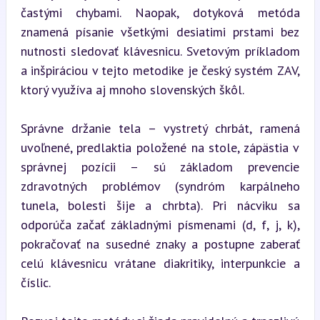
častými chybami. Naopak, dotyková metóda 
znamená písanie všetkými desiatimi prstami bez 
nutnosti sledovať klávesnicu. Svetovým príkladom 
a inšpiráciou v tejto metodike je český systém ZAV, 
ktorý využíva aj mnoho slovenských škôl.
Správne držanie tela – vystretý chrbát, ramená 
uvoľnené, predlaktia položené na stole, zápästia v 
správnej pozícii – sú základom prevencie 
zdravotných problémov (syndróm karpálneho 
tunela, bolesti šije a chrbta). Pri nácviku sa 
odporúča začať základnými písmenami (d, f, j, k), 
pokračovať na susedné znaky a postupne zaberať 
celú klávesnicu vrátane diakritiky, interpunkcie a 
číslic.