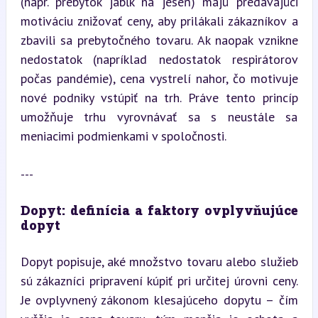
(napr. prebytok jabĺk na jeseň) majú predávajúci 
motiváciu znižovať ceny, aby prilákali zákazníkov a 
zbavili sa prebytočného tovaru. Ak naopak vznikne 
nedostatok (napríklad nedostatok respirátorov 
počas pandémie), cena vystrelí nahor, čo motivuje 
nové podniky vstúpiť na trh. Práve tento princíp 
umožňuje trhu vyrovnávať sa s neustále sa 
meniacimi podmienkami v spoločnosti.
---
Dopyt: definícia a faktory ovplyvňujúce 
dopyt
Dopyt popisuje, aké množstvo tovaru alebo služieb 
sú zákazníci pripravení kúpiť pri určitej úrovni ceny. 
Je ovplyvnený zákonom klesajúceho dopytu – čím 