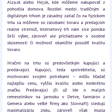
Alza.sk alebo Hej.sk, kde môžeme nakupovať z 
pohodlia domova. Rozdiel medzi tradičným a 
digitálnym trhom je zásadný: zatiaľ čo na fyzickom 
trhu sa môžeme so zásobami tovaru a predajcom 
reálne stretnúť, internetový trh nám síce ponúka 
širší výber, zároveň ale prichádzame o osobné 
skúsenosti či možnosť okamžite posúdiť kvalitu 
tovaru.
Hráčmi na trhu sú predovšetkým kupujúci a 
predávajúci. Kupujúci, teda spotrebitelia, sú 
motivovaní svojimi potrebami – môžu hľadať 
najlepšiu cenu, vyššiu kvalitu alebo konkrétnu 
značku. Predávajúci (či už ide o malých 
remeselníkov na jarmoku v Detve, farmárov z 
Gemera alebo veľké firmy ako Slovnaft) sledujú 
maximalizáciu zisku, zároveň však musia 