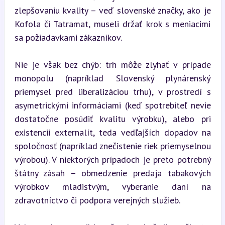
zlepšovaniu kvality – veď slovenské značky, ako je 
Kofola či Tatramat, museli držať krok s meniacimi 
sa požiadavkami zákazníkov.
Nie je však bez chýb: trh môže zlyhať v prípade 
monopolu (napríklad Slovenský plynárenský 
priemysel pred liberalizáciou trhu), v prostredí s 
asymetrickými informáciami (keď spotrebiteľ nevie 
dostatočne posúdiť kvalitu výrobku), alebo pri 
existencii externalít, teda vedľajších dopadov na 
spoločnosť (napríklad znečistenie riek priemyselnou 
výrobou). V niektorých prípadoch je preto potrebný 
štátny zásah – obmedzenie predaja tabakových 
výrobkov mladistvým, vyberanie daní na 
zdravotníctvo či podpora verejných služieb.