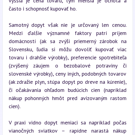
vyššia je cena tovaru, tým menšia je ochota a 
často i schopnosť kupovať ho.
Samotný dopyt však nie je určovaný len cenou. 
Medzi ďalšie významné faktory patrí príjem 
domácností (ak sa zvýši priemerný zárobok na 
Slovensku, ľudia si môžu dovoliť kupovať viac 
tovaru i drahšie výrobky), preferencie spotrebiteľa 
(zvýšený záujem o bezobalové potraviny či 
slovenské výrobky), ceny iných, podobných tovarov 
(ak zdražie plyn, stúpa dopyt po dreve na kúrenie), 
či očakávania ohľadom budúcich cien (napríklad 
nákup pohonných hmôt pred avizovaným rastom 
cien).
V praxi vidno dopyt meniaci sa napríklad počas 
vianočných sviatkov – rapídne narastá nákup 