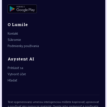
O Lumile
Kontakt
Súkromie
Podmienky používania
Asystent AI
Prihlásiť sa
Vytvoriť účet
Hľadať
Text vygenerovaný umelou inteligenciou môžete kopírovať, upravovať
a používať ako pomocný materiál. Overte jeho správnosť a používajte