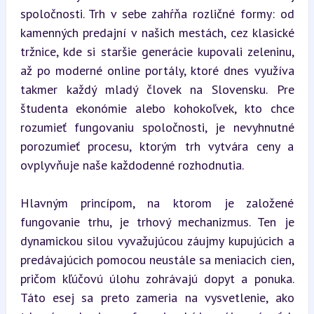
spoločnosti. Trh v sebe zahŕňa rozličné formy: od 
kamenných predajní v našich mestách, cez klasické 
tržnice, kde si staršie generácie kupovali zeleninu, 
až po moderné online portály, ktoré dnes využíva 
takmer každý mladý človek na Slovensku. Pre 
študenta ekonómie alebo kohokoľvek, kto chce 
rozumieť fungovaniu spoločnosti, je nevyhnutné 
porozumieť procesu, ktorým trh vytvára ceny a 
ovplyvňuje naše každodenné rozhodnutia.
Hlavným princípom, na ktorom je založené 
fungovanie trhu, je trhový mechanizmus. Ten je 
dynamickou silou vyvažujúcou záujmy kupujúcich a 
predávajúcich pomocou neustále sa meniacich cien, 
pričom kľúčovú úlohu zohrávajú dopyt a ponuka. 
Táto esej sa preto zameria na vysvetlenie, ako 