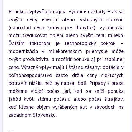
Ponuku ovplyvňujú najmä výrobné náklady – ak sa 
zvýšia ceny energií alebo vstupných surovín 
(napríklad cena krmiva pre dobytok), výrobcovia 
môžu zredukovať objem alebo zvýšiť cenu mlieka. 
Ďalším faktorom je technologický pokrok – 
modernizácia v mliekarenskom priemysle môže 
zvýšiť produktivitu a rozšíriť ponuku aj pri stabilnej 
cene. Výrazný vplyv majú i štátne zásahy: dotácie v 
poľnohospodárstve často držia ceny niektorých 
potravín nižšie, než by naozaj boli. Prípady z praxe 
môžeme vidieť počas jari, keď sa zníži ponuka 
jahôd kvôli zlému počasiu alebo počas štrajkov, 
keď klesne objem vyrábaných áut v závodoch na 
západnom Slovensku.
---