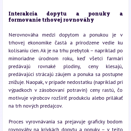
Interakcia dopytu a ponuky a 
formovanie trhovej rovnováhy
Nerovnováha medzi dopytom a ponukou je v 
trhovej ekonomike častá a prirodzene vedie ku 
kolísaniu cien. Ak je na trhu prebytok – napríklad po 
mimoriadne úrodnom roku, keď všetci farmári 
predávajú rovnaké plodiny, ceny klesajú, 
predávajúci strácajú záujem a ponuka sa postupne 
znižuje. Naopak, v prípade nedostatku (napríklad pri 
výpadkoch v zásobovaní potravín) ceny rastú, čo 
motivuje výrobcov rozšíriť produkciu alebo prilákať 
na trh nových predajcov.
Proces vyrovnávania sa prejavuje graficky bodom 
rovnováhy na krivkách dopytu a ponuky – v tejto 