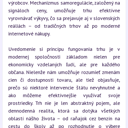
výrobcov. Mechanizmus samoregulácie, založený na 
signáloch ceny, umožňuje trhu efektívne 
vyrovnávať výkyvy, čo sa prejavuje aj v slovenských 
reáliách – od tradičných trhov až po moderné 
internetové nákupy.
Uvedomenie si princípu fungovania trhu je v 
modernej spoločnosti základom nielen pre 
ekonomicky vzdelaných ľudí, ale pre každého 
občana. Nielenže nám umožňuje rozumieť zmenám 
cien či dostupnosti tovaru, ale tiež objasňuje, 
prečo sú niektoré intervencie štátu nevyhnutné a 
ako môžeme efektívnejšie využívať svoje 
prostriedky. Trh nie je len abstraktný pojem, ale 
dennodenná realita, ktorá sa dotýka všetkých 
oblastí nášho života – od raňajok cez benzín na 
cestu do školy až po rozhodnutie o výbere 