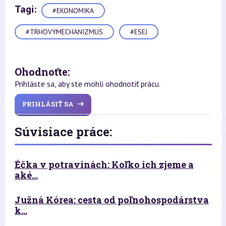
Tagi:
#EKONOMIKA
#TRHOVYMECHANIZMUS
#ESEJ
Ohodnoťte:
Prihláste sa, aby ste mohli ohodnotiť prácu.
PRIHLÁSIŤ SA
Súvisiace práce:
Éčka v potravinách: Koľko ich zjeme a
aké...
Južná Kórea: cesta od poľnohospodárstva
k...