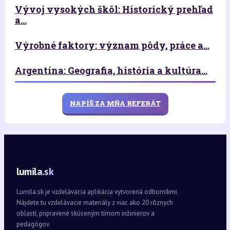
Vývoj vysokých škôl: Historický prehľad
a...
Výrobné faktory: význam pôdy, práce a...
Argentína: Geografia, história a kultúra...
NAPÍŠ ZA MŇA REFERÁT
lumila.sk
Lumila.sk je vzdelávacia aplikácia vytvorená odborníkmi.
Nájdete tu vzdelávacie materiály z viac ako 20 rôznych
oblastí, pripravené skúseným tímom inžinierov a
pedagógov.