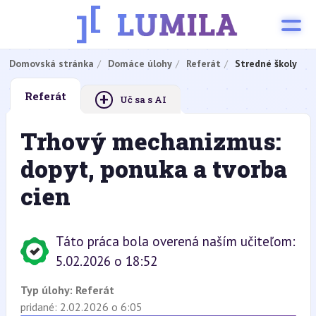
Domovská stránka
Domáce úlohy
Referát
Stredné školy
+
Referát
Uč sa s AI
Trhový mechanizmus:
dopyt, ponuka a tvorba
cien
Táto práca bola overená naším učiteľom:
5.02.2026 o 18:52
Typ úlohy:
Referát
pridané: 2.02.2026 o 6:05