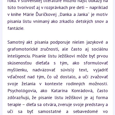
roku. V slovenskej literatúre možno nájsť odkazy na 
túto tvorivosť aj v rozprávkach pre deti – napríklad 
v knihe Márie Ďuríčkovej „Danka a Janka“ je motív 
písania listu vnímaný ako zrkadlo detských snov a 
fantázie.
Samotný akt písania podporuje nielen jazykové a 
grafomotorické zručnosti, ale často aj sociálnu 
inteligenciu. Písanie listu Ježiškovi môže byť prvou 
skúsenosťou dieťaťa s tým, ako sformulovať 
myšlienku, nadväzovať súvislý text, vyjadriť 
vďačnosť nad tým, čo už dostalo, a učí zvažovať 
svoje želania v kontexte rodinných možností. 
Psychológovia, ako Katarína Konrádová, často 
zdôrazňujú, že písanie listu Ježiškovi je aj forma 
terapie – dieťa sa otvára, zveruje svoje predstavy a 
učí sa byť samostatné a sebavedomé vo 