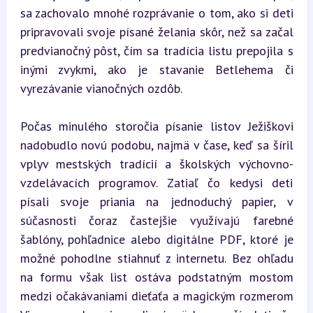
sa zachovalo mnohé rozprávanie o tom, ako si deti 
pripravovali svoje písané želania skôr, než sa začal 
predvianočný pôst, čím sa tradícia listu prepojila s 
inými zvykmi, ako je stavanie Betlehema či 
vyrezávanie vianočných ozdôb.
Počas minulého storočia písanie listov Ježiškovi 
nadobudlo novú podobu, najmä v čase, keď sa šíril 
vplyv mestských tradícií a školských výchovno-
vzdelávacích programov. Zatiaľ čo kedysi deti 
písali svoje priania na jednoduchý papier, v 
súčasnosti čoraz častejšie využívajú farebné 
šablóny, pohľadnice alebo digitálne PDF, ktoré je 
možné pohodlne stiahnuť z internetu. Bez ohľadu 
na formu však list ostáva podstatným mostom 
medzi očakávaniami dieťaťa a magickým rozmerom 