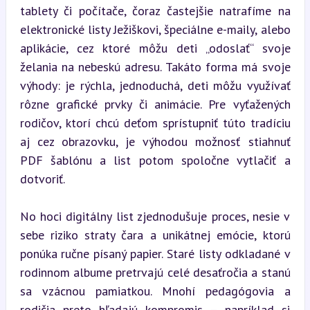
tablety či počítače, čoraz častejšie natrafíme na 
elektronické listy Ježiškovi, špeciálne e-maily, alebo 
aplikácie, cez ktoré môžu deti „odoslať“ svoje 
želania na nebeskú adresu. Takáto forma má svoje 
výhody: je rýchla, jednoduchá, deti môžu využívať 
rôzne grafické prvky či animácie. Pre vyťažených 
rodičov, ktorí chcú deťom sprístupniť túto tradíciu 
aj cez obrazovku, je výhodou možnosť stiahnuť 
PDF šablónu a list potom spoločne vytlačiť a 
dotvoriť.
No hoci digitálny list zjednodušuje proces, nesie v 
sebe riziko straty čara a unikátnej emócie, ktorú 
ponúka ručne písaný papier. Staré listy odkladané v 
rodinnom albume pretrvajú celé desaťročia a stanú 
sa vzácnou pamiatkou. Mnohí pedagógovia a 
rodičia preto hľadajú kompromis – napríklad si 