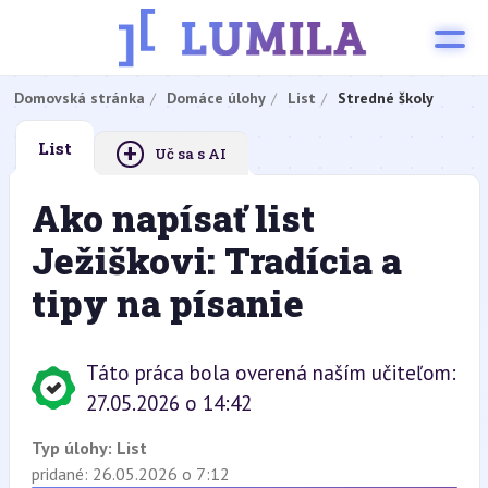
Domovská stránka
Domáce úlohy
List
Stredné školy
+
List
Uč sa s AI
Ako napísať list
Ježiškovi: Tradícia a
tipy na písanie
Táto práca bola overená naším učiteľom:
27.05.2026 o 14:42
Typ úlohy:
List
pridané: 26.05.2026 o 7:12