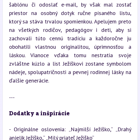
šablónu či odoslať e-mail, by však mal zostať 
priestor na osobný dotyk ručne písaného listu, 
ktorý sa stáva trvalou spomienkou. Apelujem preto 
na všetkých rodičov, pedagógov i deti, aby si 
zachovali túto cennú tradíciu a každoročne ju 
obohatili vlastnou originalitou, úprimnosťou a 
láskou. Vianoce vďaka tomu nestratia svoje 
zvláštne kúzlo a list Ježiškovi zostane symbolom 
nádeje, spolupatričnosti a pevnej rodinnej lásky na 
ďalšie generácie.
---
Dodatky a inšpirácie
- Originálne oslovenia: „Najmilší Ježiško,“ „Drahý 
anjelik Ježiško,“ „Milý priateľ Ježiško“
