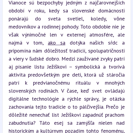
Vianoce sú bezpochyby jedným z najčarovnejších 
období v roku, kedy sa slovenské domácnosti 
ponárajú do sveta svetiel, koledy, vône 
medovníkov a rodinnej pohody. Toto obdobie nie je 
však výnimočné len v externej atmosfére, ale 
najmä v tom, 
ako sa
 dotýka našich sŕdc a 
pripomína nám dôležitosť tradícií, spolupatričnosti 
a viery v ľudské dobro. Medzi zaužívané zvyky patrí 
aj písanie listu Ježiškovi – symbolická a tvorivá 
aktivita predovšetkým pre deti, ktorá už stáročia 
patrí k predvianočnému rituálu v mnohých 
slovenských rodinách. V čase, keď svet ovládajú 
digitálne technológie a rýchle správy, je otázka 
zachovania tejto tradície o to pálčivejšia. Prečo je 
dôležité nenechať list Ježiškovi zapadnúť prachom 
zabudnutia? Táto esej sa zamýšľa nielen nad 
historickým a kultúrnym pozadím tohto fenoménu, 