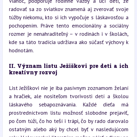
Vianoc, podporuje rodinné väzby a učí deti, že 
radovať sa zo sviatkov znamená aj zverovať svoje 
túžby niekomu, kto si ich vypočuje s láskavosťou a 
pochopením. Práve tento emocionálny a sociálny 
rozmer je nenahraditeľný – v rodinách i v školách, 
kde sa táto tradícia udržiava ako súčasť výchovy k 
hodnotám.
II. Význam listu Ježiškovi pre deti a ich 
kreatívny rozvoj
List Ježiškovi nie je iba pasívnym zoznamom želaní 
a hračiek, ale nositeľom tvorivosti detí a školou 
láskavého sebapoznávania. Každé dieťa má 
prostredníctvom listu možnosť slobodne prejaviť, 
po čom túži, čo ho teší i trápi, čo by rado darovalo 
ostatným alebo aký by chcel byť v nasledujúcom 