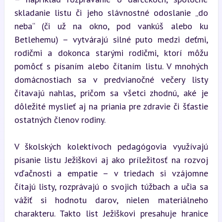
skladanie listu či jeho slávnostné odoslanie „do 
neba“ (či už na okno, pod vankúš alebo ku 
Betlehemu) – vytvárajú silné puto medzi deťmi, 
rodičmi a dokonca starými rodičmi, ktorí môžu 
pomôcť s písaním alebo čítaním listu. V mnohých 
domácnostiach sa v predvianočné večery listy 
čítavajú nahlas, pričom sa všetci zhodnú, aké je 
dôležité myslieť aj na priania pre zdravie či šťastie 
ostatných členov rodiny.
V školských kolektívoch pedagógovia využívajú 
písanie listu Ježiškovi aj ako príležitosť na rozvoj 
vďačnosti a empatie – v triedach si vzájomne 
čítajú listy, rozprávajú o svojich túžbach a učia sa 
vážiť si hodnotu darov, nielen materiálneho 
charakteru. Takto list Ježiškovi presahuje hranice 