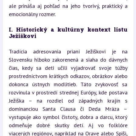
ale prináša aj pohľad na jeho tvorivý, praktický a 
emocionálny rozmer.
I. Historický a kultúrny kontext listu 
Ježiškovi
Tradícia adresovania prianí Ježiškovi je na 
Slovensku hlboko zakorenená a siaha do dávnych 
čias, kedy sa deti učili vyjadrovať svoje túžby 
prostredníctvom krátkych odkazov, obrázkov alebo 
dokonca ústnych modlitieb. Táto zvykovosť sa 
rozvinula v prostredí strednej Európy, kde postava 
Ježiška – na rozdiel od západných krajín s 
dominanciou Santa Clausa či Deda Mráza – 
vystupuje ako symbol čistoty, dobra a darcu, ktorý 
odmeňuje dobré skutky detí. Aj vo folklóre 
viacerých regiónov, napríklad na Orave alebo Spiši, 