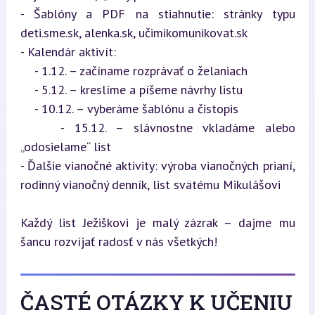
- Šablóny a PDF na stiahnutie: stránky typu 
deti.sme.sk, alenka.sk, učimikomunikovat.sk

- Kalendár aktivít:  

    - 1.12. – začíname rozprávať o želaniach  

    - 5.12. – kreslíme a píšeme návrhy listu  

    - 10.12. – vyberáme šablónu a čistopis  

    - 15.12. – slávnostne vkladáme alebo 
„odosielame“ list  

- Ďalšie vianočné aktivity: výroba vianočných prianí, 
rodinný vianočný denník, list svätému Mikulášovi
Každý list Ježiškovi je malý zázrak – dajme mu 
šancu rozvíjať radosť v nás všetkých!
ČASTÉ OTÁZKY K UČENIU