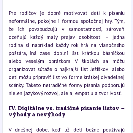
Pre rodičov je dobré motivovať deti k písaniu 
neformálne, pokojne i formou spoločnej hry. Tým, 
že ich povzbudzujú v samostatnosti, zároveň 
oceňujú každý malý prejav osobitosti – jedna 
rodina si napríklad každý rok hrá na vianočného 
poštára, iná zase doplní list krátkou básničkou 
alebo veselým obrázkom. V školách sa môžu 
organizovať súťaže o najkrajší list Ježiškovi alebo 
deti môžu pripraviť list vo forme krátkej divadelnej 
scénky. Takéto netradičné formy písania podporujú 
nielen jazykový rozvoj, ale aj empatiu a tvoriivosť.
IV. Digitálne vs. tradičné písanie listov – 
výhody a nevýhody
V dnešnej dobe, keď už deti bežne používajú 