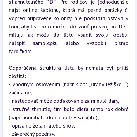
stiahnuteľného PDF. Pre rodičov je jednoduchšie 
nájsť online šablónu, ktorá má pekné obrázky či 
vopred pripravené kolónky, ale podstata ostáva v 
tom, aby list bolo možné dotvoriť po svojom. Deti 
milujú, ak môžu do listu vsadiť svoju kresbu, 
nalepiť samolepku alebo vyzdobiť písmo 
farbičkami.
Odporúčaná štruktúra listu by nemala byť príliš 
zložitá:  

- Vhodným oslovením (napríklad: „Drahý Ježiško...“) 
začíname,  

- nasledovať môže poďakovanie za minulé dary,  

- stručné zhrnutie, čím bolo dieťa tento rok dobré 
(napr. pomáhalo doma, dobre sa učilo),  

- opísanie želaní alebo snov,  

- záverečný pozdrav.