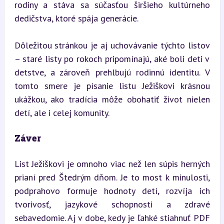
rodiny a stáva sa súčasťou širšieho kultúrneho 
dedičstva, ktoré spája generácie.
Dôležitou stránkou je aj uchovávanie týchto listov 
– staré listy po rokoch pripomínajú, aké boli deti v 
detstve, a zároveň prehlbujú rodinnú identitu. V 
tomto smere je písanie listu Ježiškovi krásnou 
ukážkou, ako tradícia môže obohatiť život nielen 
detí, ale i celej komunity.
Záver
List Ježiškovi je omnoho viac než len súpis herných 
prianí pred Štedrým dňom. Je to most k minulosti, 
podprahovo formuje hodnoty detí, rozvíja ich 
tvorivosť, jazykové schopnosti a zdravé 
sebavedomie. Aj v dobe, kedy je ľahké stiahnuť PDF 