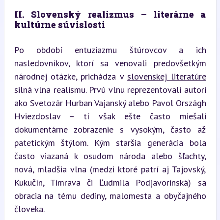
II. Slovenský realizmus – literárne a 
kultúrne súvislosti
Po období entuziazmu štúrovcov a ich 
nasledovníkov, ktorí sa venovali predovšetkým 
národnej otázke, prichádza v 
slovenskej literatúre
silná vlna realismu. Prvú vlnu reprezentovali autori 
ako Svetozár Hurban Vajanský alebo Pavol Országh 
Hviezdoslav – tí však ešte často miešali 
dokumentárne zobrazenie s vysokým, často až 
patetickým štýlom. Kým staršia generácia bola 
často viazaná k osudom národa alebo šľachty, 
nová, mladšia vlna (medzi ktoré patrí aj Tajovský, 
Kukučín, Timrava či Ľudmila Podjavorinská) sa 
obracia na tému dediny, malomesta a obyčajného 
človeka.