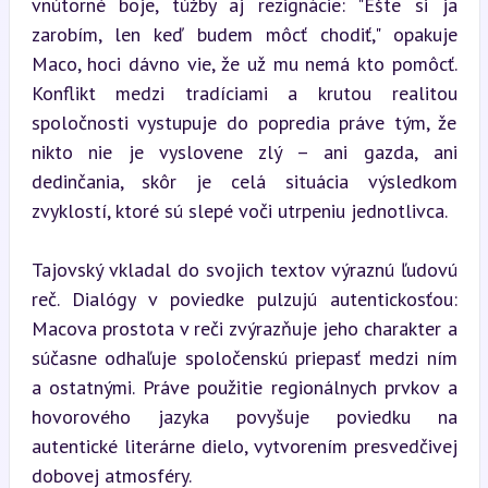
vnútorné boje, túžby aj rezignácie: "Ešte si ja 
zarobím, len keď budem môcť chodiť," opakuje 
Maco, hoci dávno vie, že už mu nemá kto pomôcť. 
Konflikt medzi tradíciami a krutou realitou 
spoločnosti vystupuje do popredia práve tým, že 
nikto nie je vyslovene zlý – ani gazda, ani 
dedinčania, skôr je celá situácia výsledkom 
zvyklostí, ktoré sú slepé voči utrpeniu jednotlivca.
Tajovský vkladal do svojich textov výraznú ľudovú 
reč. Dialógy v poviedke pulzujú autentickosťou: 
Macova prostota v reči zvýrazňuje jeho charakter a 
súčasne odhaľuje spoločenskú priepasť medzi ním 
a ostatnými. Práve použitie regionálnych prvkov a 
hovorového jazyka povyšuje poviedku na 
autentické literárne dielo, vytvorením presvedčivej 
dobovej atmosféry.