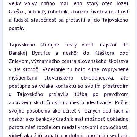
veľký vplyv naňho mal jeho starý otec Jozef 
Greško, hutnícky robotník, ktorého životná múdrosť 
a ľudská statočnosť sa pretavili aj do Tajovského 
postáv.
Tajovského študijné cesty viedli najskôr do 
Banskej Bystrice a neskôr do Kláštora pod 
Znievom, významného centra slovenského školstva 
v 19. storočí. Vzdelanie tu bolo silne ovplyvnené 
myšlienkami slovenského obrodenectva, ale 
postupne sa vďaka kontaktu so svojím prostredím 
u Tajovského prejavila túžba po pravdivom 
zobrazení skutočnosti namiesto idealizácie. Počas 
svojho pôsobenia ako učiteľ v rôznych dedinách a 
neskôr ako bankový úradník mal možnosť dôkladne 
porozumieť rozdielom medzi vrstvami spoločnosti, 
vidieť, ako žijú bohatí, chudobní, robotníci i sedliaci.