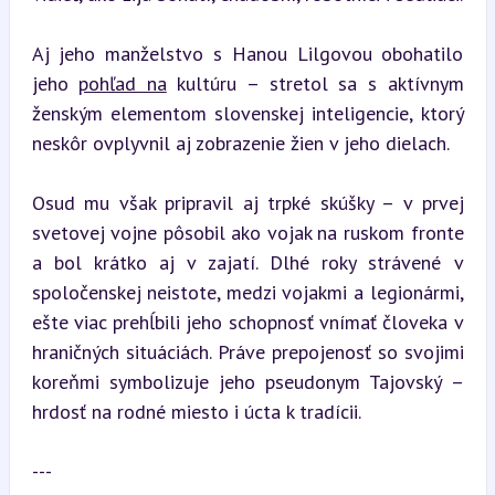
Aj jeho manželstvo s Hanou Lilgovou obohatilo 
jeho 
pohľad na
 kultúru – stretol sa s aktívnym 
ženským elementom slovenskej inteligencie, ktorý 
neskôr ovplyvnil aj zobrazenie žien v jeho dielach.
Osud mu však pripravil aj trpké skúšky – v prvej 
svetovej vojne pôsobil ako vojak na ruskom fronte 
a bol krátko aj v zajatí. Dlhé roky strávené v 
spoločenskej neistote, medzi vojakmi a legionármi, 
ešte viac prehĺbili jeho schopnosť vnímať človeka v 
hraničných situáciách. Práve prepojenosť so svojimi 
koreňmi symbolizuje jeho pseudonym Tajovský – 
hrdosť na rodné miesto i úcta k tradícii.
---