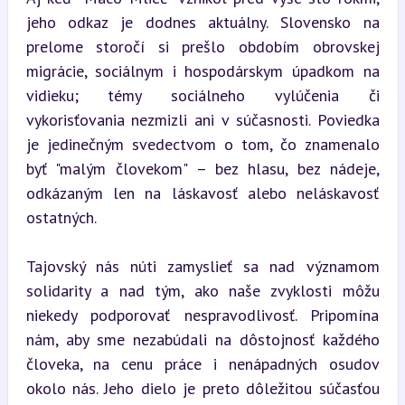
jeho odkaz je dodnes aktuálny. Slovensko na 
prelome storočí si prešlo obdobím obrovskej 
migrácie, sociálnym i hospodárskym úpadkom na 
vidieku; témy sociálneho vylúčenia či 
vykorisťovania nezmizli ani v súčasnosti. Poviedka 
je jedinečným svedectvom o tom, čo znamenalo 
byť "malým človekom" – bez hlasu, bez nádeje, 
odkázaným len na láskavosť alebo neláskavosť 
ostatných.
Tajovský nás núti zamyslieť sa nad významom 
solidarity a nad tým, ako naše zvyklosti môžu 
niekedy podporovať nespravodlivosť. Pripomína 
nám, aby sme nezabúdali na dôstojnosť každého 
človeka, na cenu práce i nenápadných osudov 
okolo nás. Jeho dielo je preto dôležitou súčasťou 