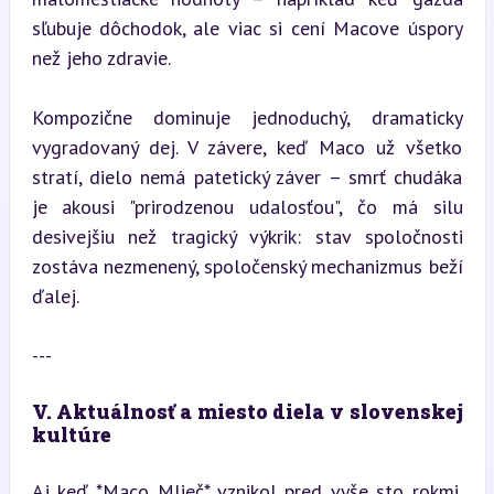
sľubuje dôchodok, ale viac si cení Macove úspory 
než jeho zdravie.
Kompozične dominuje jednoduchý, dramaticky 
vygradovaný dej. V závere, keď Maco už všetko 
stratí, dielo nemá patetický záver – smrť chudáka 
je akousi "prirodzenou udalosťou", čo má silu 
desivejšiu než tragický výkrik: stav spoločnosti 
zostáva nezmenený, spoločenský mechanizmus beží 
ďalej.
---
V. Aktuálnosť a miesto diela v slovenskej 
kultúre
Aj keď *Maco Mlieč* vznikol pred vyše sto rokmi, 