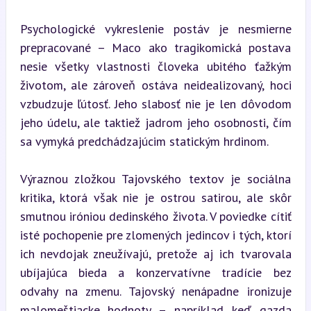
Psychologické vykreslenie postáv je nesmierne 
prepracované – Maco ako tragikomická postava 
nesie všetky vlastnosti človeka ubitého ťažkým 
životom, ale zároveň ostáva neidealizovaný, hoci 
vzbudzuje ľútosť. Jeho slabosť nie je len dôvodom 
jeho údelu, ale taktiež jadrom jeho osobnosti, čím 
sa vymyká predchádzajúcim statickým hrdinom.
Výraznou zložkou Tajovského textov je sociálna 
kritika, ktorá však nie je ostrou satirou, ale skôr 
smutnou iróniou dedinského života. V poviedke cítiť 
isté pochopenie pre zlomených jedincov i tých, ktorí 
ich nevdojak zneužívajú, pretože aj ich tvarovala 
ubíjajúca bieda a konzervatívne tradície bez 
odvahy na zmenu. Tajovský nenápadne ironizuje 
malomeštiacke hodnoty – napríklad keď gazda 