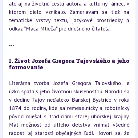
ale aj na životnú cestu autora a kultúrny rámec, v 
ktorom dielo vznikalo. Zameriavam sa tiež na 
tematické vrstvy textu, jazykové prostriedky a 
odkaz *Maca Mlieča* pre dnešného čitateľa.
---
I. Život Jozefa Gregora Tajovského a jeho 
formovanie
Literárna tvorba Jozefa Gregora Tajovského je 
úzko spätá s jeho životnou skúsenosťou. Narodil sa 
v dedine Tajov neďaleko Banskej Bystrice v roku 
1874 do rodiny, kde sa remeselnícky a robotnícky 
pôvod miešal s tradíciami starej uhorskej krajiny. 
Mal možnosť od útleho detstva vnímať všedné 
radosti aj starosti obyčajných ľudí. Hovorí sa, že 