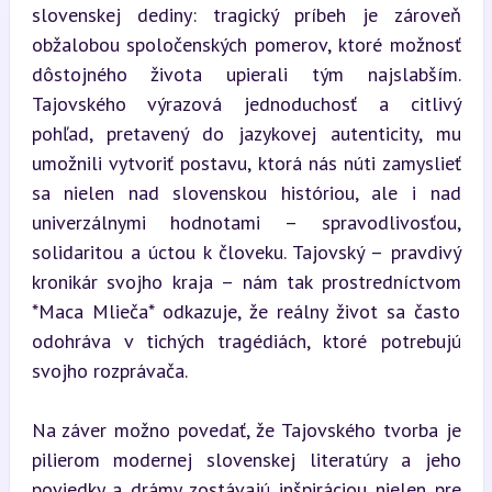
slovenskej dediny: tragický príbeh je zároveň 
obžalobou spoločenských pomerov, ktoré možnosť 
dôstojného života upierali tým najslabším. 
Tajovského výrazová jednoduchosť a citlivý 
pohľad, pretavený do jazykovej autenticity, mu 
umožnili vytvoriť postavu, ktorá nás núti zamyslieť 
sa nielen nad slovenskou históriou, ale i nad 
univerzálnymi hodnotami – spravodlivosťou, 
solidaritou a úctou k človeku. Tajovský – pravdivý 
kronikár svojho kraja – nám tak prostredníctvom 
*Maca Mlieča* odkazuje, že reálny život sa často 
odohráva v tichých tragédiách, ktoré potrebujú 
svojho rozprávača.
Na záver možno povedať, že Tajovského tvorba je 
pilierom modernej slovenskej literatúry a jeho 
poviedky a drámy zostávajú inšpiráciou nielen pre 