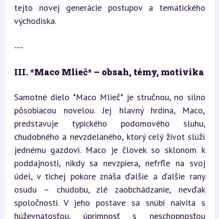
tejto novej generácie postupov a tematického 
východiska.
---
III. *Maco Mlieč* – obsah, témy, motivika
Samotné dielo *Maco Mlieč* je stručnou, no silno 
pôsobiacou novelou. Jej hlavný hrdina, Maco, 
predstavuje typického podomového sluhu, 
chudobného a nevzdelaného, ktorý celý život slúži 
jednému gazdovi. Maco je človek so sklonom k 
poddajnosti, nikdy sa nevzpiera, nefrfle na svoj 
údel, v tichej pokore znáša ďalšie a ďalšie rany 
osudu – chudobu, zlé zaobchádzanie, nevďak 
spoločnosti. V jeho postave sa snúbi naivita s 
húževnatosťou, úprimnosť s neschopnosťou 