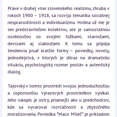
Práve v druhej vlne slovenského realizmu, zhruba v 
rokoch 1900 – 1918, sa rozvíja tematika sociálnej 
nespravodlivosti a individualizmu. Hrdina už nie je 
len predstaviteľom kolektívu, ale je samostatnou 
osobnosťou so svojimi túžbami, starosťami, 
devízami aj slabosťami. K tomu sa pripája 
tendencia písať kratšie formy – poviedky, novely, 
jednodejstvá, v ktorých je dôraz na dramatickú 
situáciu, psychologický rozmer postáv a autentický 
dialóg.
Tajovský v tomto prostredí svojou jednoduchosťou 
a úspornosťou výrazových prostriedkov vynikal. 
Jeho rukopis je ostrý, priamejší ako u predchodcov, 
kde sa vyvaroval rozvláčnosti a zbytočného 
moralizovania. Poviedka *Maco Mlieč* je príkladom 