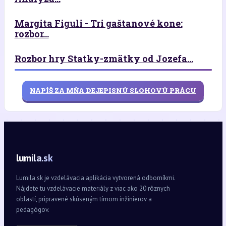
Margita Figuli - Tri gaštanové kone:
rozbor...
Rozbor hry Statky-zmätky od Jozefa...
NAPÍŠ ZA MŇA DEJEPISNÚ SLOHOVÚ PRÁCU
lumila.sk
Lumila.sk je vzdelávacia aplikácia vytvorená odborníkmi.
Nájdete tu vzdelávacie materiály z viac ako 20 rôznych
oblastí, pripravené skúseným tímom inžinierov a
pedagógov.