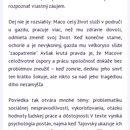
rozpoznať vlastný záujem.
Dej nie je rozsiahly: Maco celý život slúži v područí 
u gazdu, pracuje viac, než mu zdravie dovolí, 
odmieta zmeniť svoj život. Keď konečne starne, 
ochorie a je nevýkonný, gazda mu veľkoryso sľúbi 
"zaopatrenie". Avšak krutá pravda je, že Macove 
celoživotné úspory a prácu spoločnosť dokáže bez 
problémov zneužiť – keď zomrie, dedinu jeho smrť 
len krátko šokuje, ale nikto sa nad jeho tragédiou 
dlho nezamýšľa.
Poviedka tak otvára mnohé témy: problematiku 
sociálnej nespravodlivosti, vykorisťovania, otázku 
hodnoty ľudskej práce a dôstojnosti. V texte vyniká 
psychológia postáv, najmä keď Tajovský ukazuje ich 