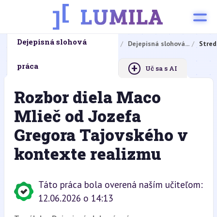
Dejepisná slohová
Domovská stránka
Domáce úlohy
Dejepisná slohová...
Stred
+
práca
Uč sa s AI
Rozbor diela Maco
Mlieč od Jozefa
Gregora Tajovského v
kontexte realizmu
Táto práca bola overená naším učiteľom:
12.06.2026 o 14:13