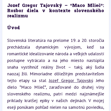
Jozef Gregor Tajovský – *Maco Mlieč*: 
Rozbor diela v kontexte slovenského 
realizmu
Úvod
Slovenská literatúra na prelome 19. a 20. storočia 
prechádzala dynamickým vývojom, keď sa 
romantické idealizovanie národa a veľkých udalostí 
postupne vytrácalo a na jeho miesto nastúpila 
snaha vystihnúť reálny život – taký, aký ľudia 
naozaj žili. Mimoriadne dôležitým predstaviteľom 
tejto etapy sa stal 
Jozef Gregor Tajovský
. Jeho 
dielo *Maco Mlieč*, zaraďované do druhej vlny 
slovenského realizmu, patrí medzi najznámejšie 
príklady kratšej epiky v našich dejinách. V mojej 
eseji ponúkam pohľad nielen na samotnú poviedku, 