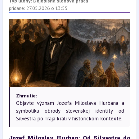
Typ úlohy:
Dejepisná slohová práca
pridané: 27.05.2026 o 13:55
Zhrnutie:
Objavte význam Jozefa Miloslava Hurbana a
symboliku obrody slovenskej identity od
Silvestra po Traja králi v historickom kontexte.
Jozef Miloslav Hurban: Od Silvestra do 