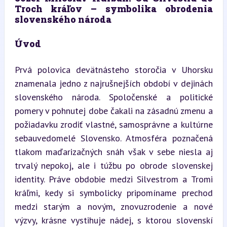
Troch kráľov – symbolika obrodenia 
slovenského národa
Úvod
Prvá polovica devätnásteho storočia v Uhorsku 
znamenala jedno z najrušnejších období v dejinách 
slovenského národa. Spoločenské a politické 
pomery v pohnutej dobe čakali na zásadnú zmenu a 
požiadavku zrodiť vlastné, samosprávne a kultúrne 
sebauvedomelé Slovensko. Atmosféra poznačená 
tlakom maďarizačných snáh však v sebe niesla aj 
trvalý nepokoj, ale i túžbu po obrode slovenskej 
identity. Práve obdobie medzi Silvestrom a Tromi 
kráľmi, kedy si symbolicky pripomíname prechod 
medzi starým a novým, znovuzrodenie a nové 
výzvy, krásne vystihuje nádej, s ktorou slovenskí 