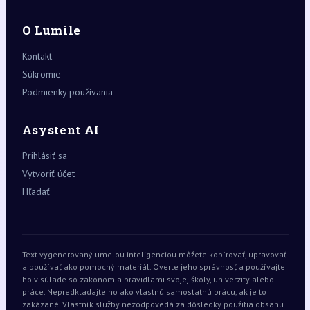
O Lumile
Kontakt
Súkromie
Podmienky používania
Asystent AI
Prihlásiť sa
Vytvoriť účet
Hľadať
Text vygenerovaný umelou inteligenciou môžete kopírovať, upravovať
a používať ako pomocný materiál. Overte jeho správnosť a používajte
ho v súlade so zákonom a pravidlami svojej školy, univerzity alebo
práce. Nepredkladajte ho ako vlastnú samostatnú prácu, ak je to
zakázané. Vlastník služby nezodpovedá za dôsledky použitia obsahu