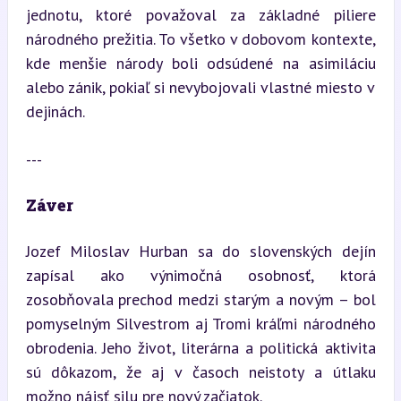
jednotu, ktoré považoval za základné piliere 
národného prežitia. To všetko v dobovom kontexte, 
kde menšie národy boli odsúdené na asimiláciu 
alebo zánik, pokiaľ si nevybojovali vlastné miesto v 
dejinách.
---
Záver
Jozef Miloslav Hurban sa do slovenských dejín 
zapísal ako výnimočná osobnosť, ktorá 
zosobňovala prechod medzi starým a novým – bol 
pomyselným Silvestrom aj Tromi kráľmi národného 
obrodenia. Jeho život, literárna a politická aktivita 
sú dôkazom, že aj v časoch neistoty a útlaku 
možno nájsť silu pre nový začiatok.