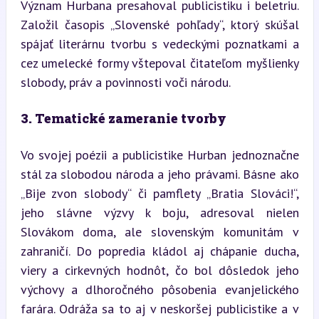
Význam Hurbana presahoval publicistiku i beletriu. 
Založil časopis „Slovenské pohľady“, ktorý skúšal 
spájať literárnu tvorbu s vedeckými poznatkami a 
cez umelecké formy vštepoval čitateľom myšlienky 
slobody, práv a povinnosti voči národu.
3. Tematické zameranie tvorby
Vo svojej poézii a publicistike Hurban jednoznačne 
stál za slobodou národa a jeho právami. Básne ako 
„Bije zvon slobody“ či pamflety „Bratia Slováci!“, 
jeho slávne výzvy k boju, adresoval nielen 
Slovákom doma, ale slovenským komunitám v 
zahraničí. Do popredia kládol aj chápanie ducha, 
viery a cirkevných hodnôt, čo bol dôsledok jeho 
výchovy a dlhoročného pôsobenia evanjelického 
farára. Odráža sa to aj v neskoršej publicistike a v 