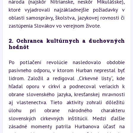
národa (najskôr Nitrianske, neskôr Mikulášske), 
ktoré vyjadrovali najzákladnejšie požiadavky v 
oblasti samosprávy, školstva, jazykovej rovnosti či 
zastúpenia Slovákov vo verejnom živote.
2. Ochranca kultúrnych a duchovných 
hodnôt
Po potlačení revolúcie nasledovalo obdobie 
pasívneho odporu, v ktorom Hurban neprestal byť 
lídrom. Založil a redigoval „Cirkevné listy“, kde 
hľadal oporu v cirkvi a podnecoval veriacich k 
obrane slovenského jazyka, kresťanskej mravnosti 
aj vlastenectva. Tieto aktivity zohrali dôležitú 
úlohu pri obrane národného charakteru 
slovenských cirkevných inštitúcií. Medzi ďalšie 
zásadné momenty patrila Hurbanova účasť na 