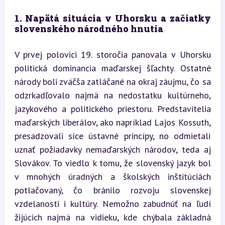
1. Napätá situácia v Uhorsku a začiatky 
slovenského národného hnutia
V prvej polovici 19. storočia panovala v Uhorsku 
politická dominancia maďarskej šľachty. Ostatné 
národy boli zväčša zatláčané na okraj záujmu, čo sa 
odzrkadľovalo najmä na nedostatku kultúrneho, 
jazykového a politického priestoru. Predstavitelia 
maďarských liberálov, ako napríklad Lajos Kossuth, 
presadzovali síce ústavné princípy, no odmietali 
uznať požiadavky nemaďarských národov, teda aj 
Slovákov. To viedlo k tomu, že slovenský jazyk bol 
v mnohých úradných a školských inštitúciách 
potlačovaný, čo bránilo rozvoju slovenskej 
vzdelanosti i kultúry. Nemožno zabudnúť na ľudí 
žijúcich najmä na vidieku, kde chýbala základná 