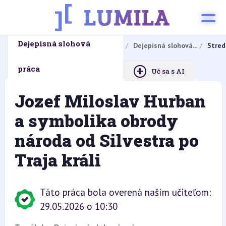
Dejepisná slohová
Domovská stránka
Domáce úlohy
Dejepisná slohová...
Stred
+
práca
Uč sa s AI
Jozef Miloslav Hurban
a symbolika obrody
národa od Silvestra po
Traja králi
Táto práca bola overená naším učiteľom:
29.05.2026 o 10:30