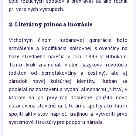
čele rozličných spolkov a prehrával sa ako rečník 
pri verejných výstupoch.
2. Literárny prínos a inovácie
Vrcholným činom Hurbanovej generácie bolo 
schválenie a kodifikácia spisovnej slovenčiny na 
báze stredného nárečia v roku 1843 v Hlbokom. 
Tento krok znamenal nielen jazykovú revolúciu 
(odklon od bernolákovčiny a češtiny), ale aj 
zárodok novej kultúrnej identity. Hurban sa 
podieľal na zostavení a vydaní almanachu „Nitra“, v 
ktorom sa po prvý raz dôsledne použila novo 
ustanovená slovenčina. Literárne spolky ako Tatrín 
spojili aktivistov naprieč krajinou a vytvorili prvé 
systémové štruktúry pre podporu národa.