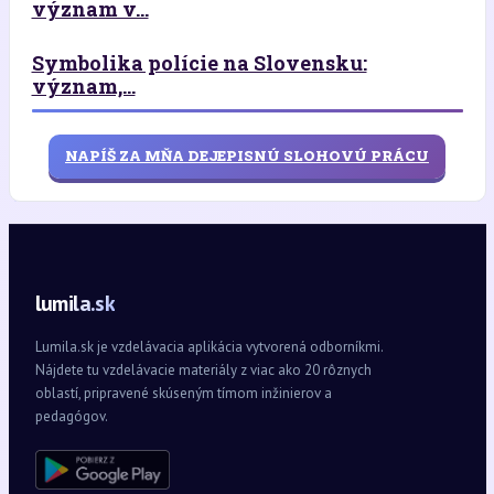
význam v...
Symbolika polície na Slovensku:
význam,...
NAPÍŠ ZA MŇA DEJEPISNÚ SLOHOVÚ PRÁCU
lumila.sk
Lumila.sk je vzdelávacia aplikácia vytvorená odborníkmi.
Nájdete tu vzdelávacie materiály z viac ako 20 rôznych
oblastí, pripravené skúseným tímom inžinierov a
pedagógov.