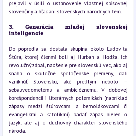
prejavil v úsilí o ustanovenie vlastnej spisovnej 
slovenčiny a hľadaní slovenských národných tém.
3. Generácia mladej slovenskej 
inteligencie
Do popredia sa dostala skupina okolo Ľudovíta 
Štúra, ktorej členmi boli aj Hurban a Hodža. Ich 
revolučný zápal, nadšenie pre slovenskú vec, ako aj 
snaha o skutočné spoločenské premeny, dali 
vzniknúť Slovensku, aké predtým nebolo – 
sebauvedomelému a ambicióznemu. V dobovej 
korešpondencii i literárnych polemikách (napríklad 
zápasy medzi štúrovcami a bernolákovcami či 
evangelikmi a katolíkmi) badať zápas nielen o 
jazyk, ale aj o duchovný charakter slovenského 
národa.