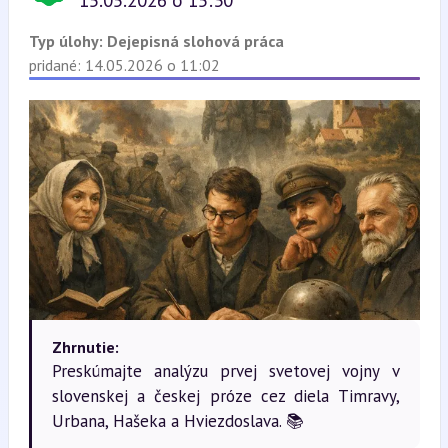
15.05.2026 o 15:30
Typ úlohy:
Dejepisná slohová práca
pridané: 14.05.2026 o 11:02
Zhrnutie:
Preskúmajte analýzu prvej svetovej vojny v
slovenskej a českej próze cez diela Timravy,
Urbana, Hašeka a Hviezdoslava. 📚