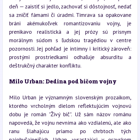
deň — zaistiť si jedlo, zachovať si dôstojnosť, nedať 
sa zničiť fámami či úradmi. Timrava sa opakovane 
bráni akémukoľvek romantizovaniu vojny, je 
prenikavo realistická a jej prózy sú prísnym 
morálnym súdom s ľudskou tragédiou v centre 
pozornosti. Jej pohľad je intímny i kritický zároveň: 
prostými prostriedkami odhaľuje absurditu a 
deštrukčný charakter konfliktu.
Milo Urban: Dedina pod bičom vojny
Milo Urban je významným slovenským prozaikom, 
ktorého vrcholným dielom reflektujúcim vojnovú 
dobu je román "Živý bič". Už sám názov románu 
napovedá, že vojnu nevníma ako vzdialenú, ale ako 
ranu šlahajúcu priamo po chrbtoch tých 
najobyčajnejších. Urban, vyrastajúci v oravskom 