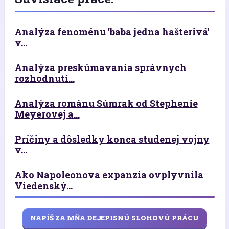
Analýza fenoménu 'baba jedna hašterivá'
v...
Analýza preskúmavania správnych
rozhodnutí...
Analýza románu Súmrak od Stephenie
Meyerovej a...
Príčiny a dôsledky konca studenej vojny
v...
Ako Napoleonova expanzia ovplyvnila
Viedenský...
NAPÍŠ ZA MŇA DEJEPISNÚ SLOHOVÚ PRÁCU