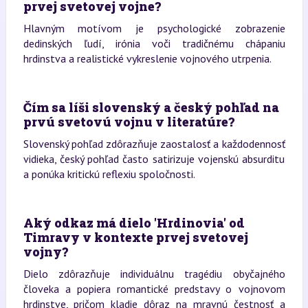
prvej svetovej vojne?
Hlavným motívom je psychologické zobrazenie
dedinských ľudí, irónia voči tradičnému chápaniu
hrdinstva a realistické vykreslenie vojnového utrpenia.
Čím sa líši slovenský a český pohľad na
prvú svetovú vojnu v literatúre?
Slovenský pohľad zdôrazňuje zaostalosť a každodennosť
vidieka, český pohľad často satirizuje vojenskú absurditu
a ponúka kritickú reflexiu spoločnosti.
Aký odkaz má dielo 'Hrdinovia' od
Timravy v kontexte prvej svetovej
vojny?
Dielo zdôrazňuje individuálnu tragédiu obyčajného
človeka a popiera romantické predstavy o vojnovom
hrdinstve, pričom kladie dôraz na mravnú čestnosť a