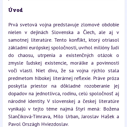
Úvod
Prvá svetová vojna predstavuje zlomové obdobie 
nielen v dejinách Slovenska a Čiech, ale aj v 
samotnej literatúre. Tento konflikt, ktorý otriasol 
základmi európskej spoločnosti, uvrhol milióny ľudí 
do chaosu, utrpenia a existenčných otázok o 
zmysle ľudskej existencie, morálke a povinnosti 
voči vlasti. Niet divu, že sa vojna rýchlo stala 
predmetom hlbokej literárnej reflexie. Práve próza 
poskytla priestor na dôkladné rozoberanie jej 
dopadov na jednotlivca, rodinu, celú spoločnosť aj 
národné identity. V slovenskej a českej literatúre 
vynikajú v tejto téme najmä štyri mená: Božena 
Slančíková-Timrava, Milo Urban, Jaroslav Hašek a 
Pavol Országh Hviezdoslav.