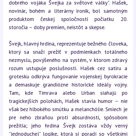
dobrého vojáka Švejka za světové války". Hašek, 
novinár, bohém a literárny ironik, bol samotným 
produktom českej spoločnosti počiatku 20. 
storočia – doby premien, neistôt a skepse.
Švejk, hlavný hrdina, reprezentuje bežného človeka, 
ktorý sa snaží prežiť v podmienkach totálneho 
nezmyslu, povýšeného na systém, v ktorom zdravý 
rozum ustupuje poslušnosti. Hašek cez satiru a 
grotesku odkrýva fungovanie vojenskej byrokracie 
a demaskuje grandiózne historické ideály vojny. 
Tam, kde Timrava alebo Urban siahajú po 
tragickejších polohách, Hašek stavia humor – nie 
však bez hlbokého smútku a melanchólie. Smiech je 
pre neho zbraňou proti absurdnosti, spôsobom 
prežitia; jeho hrdina Švejk zostáva vždy verný 
"jednoduchej" logike, ktorá si poradí so všetkými 