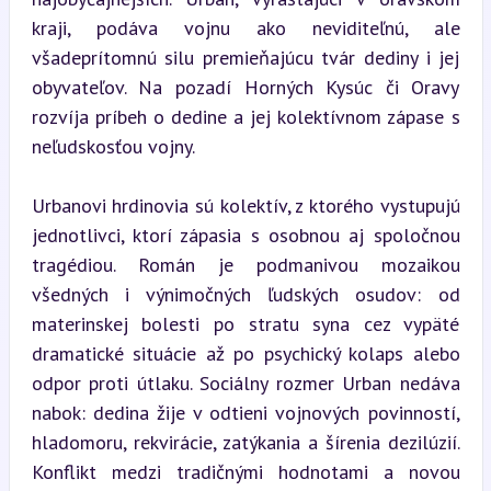
kraji, podáva vojnu ako neviditeľnú, ale 
všadeprítomnú silu premieňajúcu tvár dediny i jej 
obyvateľov. Na pozadí Horných Kysúc či Oravy 
rozvíja príbeh o dedine a jej kolektívnom zápase s 
neľudskosťou vojny.
Urbanovi hrdinovia sú kolektív, z ktorého vystupujú 
jednotlivci, ktorí zápasia s osobnou aj spoločnou 
tragédiou. Román je podmanivou mozaikou 
všedných i výnimočných ľudských osudov: od 
materinskej bolesti po stratu syna cez vypäté 
dramatické situácie až po psychický kolaps alebo 
odpor proti útlaku. Sociálny rozmer Urban nedáva 
nabok: dedina žije v odtieni vojnových povinností, 
hladomoru, rekvirácie, zatýkania a šírenia dezilúzií. 
Konflikt medzi tradičnými hodnotami a novou 