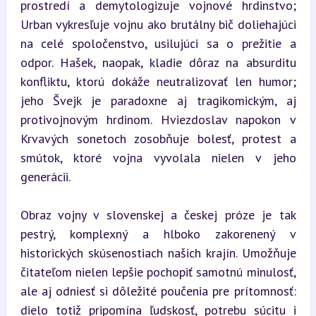
prostredí a demytologizuje vojnové hrdinstvo; 
Urban vykresľuje vojnu ako brutálny bič doliehajúci 
na celé spoločenstvo, usilujúci sa o prežitie a 
odpor. Hašek, naopak, kladie dôraz na absurditu 
konfliktu, ktorú dokáže neutralizovať len humor; 
jeho Švejk je paradoxne aj tragikomickým, aj 
protivojnovým hrdinom. Hviezdoslav napokon v 
Krvavých sonetoch zosobňuje bolesť, protest a 
smútok, ktoré vojna vyvolala nielen v jeho 
generácii.
Obraz vojny v slovenskej a českej próze je tak 
pestrý, komplexný a hlboko zakorenený v 
historických skúsenostiach našich krajín. Umožňuje 
čitateľom nielen lepšie pochopiť samotnú minulosť, 
ale aj odniesť si dôležité poučenia pre prítomnosť: 
dielo totiž pripomína ľudskosť, potrebu súcitu i 