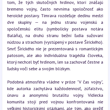
tom, že tých skutočných hrdinov, ktorí znášajú 
bremeno vojny, často nevníma spoločnosť ako 
heroické postavy. Timrava rozdeľuje dedinu medzi 
dve skupiny — na jednu stranu vojenskú a 
spoločenskú elitu (symbolicky postava notára 
Baláňa), na druhú stranu bežní ľudia sužovaní 
núdzou a strachom (vystúpený v postave Širického). 
Smrť Širického nie je prezentovaná s romantickým 
patosom, ale ako individuálna tragédia človeka, 
ktorý nechcel byť hrdinom, len sa zachovať čestne a 
ľudsky voči sebe a svojim blízkym.
Podobná atmosféra vládne v próze "V čas vojny", 
kde autorka zachytáva každodennosť, zúfalstvo, 
únavu a anonymnú brutalitu vojny. Vidiecka 
komunita stojí pred vojnou konfrontovaná nie 
veľkými historickými otázkami, ale tým, ako prežiť 