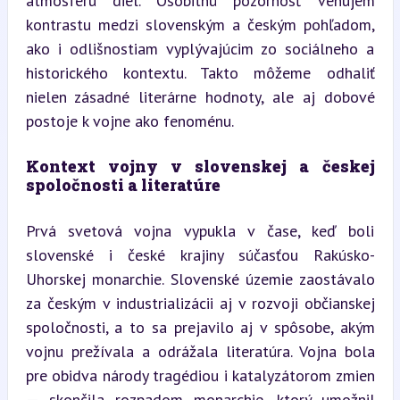
atmosféru diel. Osobitnú pozornosť venujem 
kontrastu medzi slovenským a českým pohľadom, 
ako i odlišnostiam vyplývajúcim zo sociálneho a 
historického kontextu. Takto môžeme odhaliť 
nielen zásadné literárne hodnoty, ale aj dobové 
postoje k vojne ako fenoménu.
Kontext vojny v slovenskej a českej 
spoločnosti a literatúre
Prvá svetová vojna vypukla v čase, keď boli 
slovenské i české krajiny súčasťou Rakúsko-
Uhorskej monarchie. Slovenské územie zaostávalo 
za českým v industrializácii aj v rozvoji občianskej 
spoločnosti, a to sa prejavilo aj v spôsobe, akým 
vojnu prežívala a odrážala literatúra. Vojna bola 
pre obidva národy tragédiou i katalyzátorom zmien 
— skončila rozpadom monarchie, ktorý umožnil 