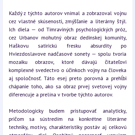
Každý z týchto autorov vnímal a zobrazoval vojnu 
cez vlastné skúsenosti, zmýšľanie a literárny štýl. 
Ich diela — od Timraviných psychologických próz, 
cez Urbanov mohutný obraz dedinskej komunity, 
Haškovu satirickú fresku absurdity po 
Hviezdoslavove nadčasové sonety — spolu tvoria 
mozaiku obrazov, ktoré dávajú čitateľovi 
komplexné svedectvo o účinkoch vojny na človeka 
aj spoločnosť. Táto esej preto porovná a prehĺbi 
chápanie toho, ako sa obraz prvej svetovej vojny 
diferencuje a prelína v tvorbe týchto autorov.
Metodologicky budem pristupovať analyticky, 
pričom sa sústredím na konkrétne literárne 
techniky, motívy, charakteristiky postáv aj celkovú 