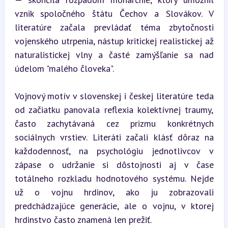
vznik spoločného štátu Čechov a Slovákov. V 
literatúre začala prevládať téma zbytočnosti 
vojenského utrpenia, nástup kritickej realistickej až 
naturalistickej vlny a časté zamýšľanie sa nad 
údelom "malého človeka".
Vojnový motív v slovenskej i českej literatúre teda 
od začiatku panovala reflexia kolektívnej traumy, 
často zachytávaná cez prizmu konkrétnych 
sociálnych vrstiev. Literáti začali klásť dôraz na 
každodennosť, na psychológiu jednotlivcov v 
zápase o udržanie si dôstojnosti aj v čase 
totálneho rozkladu hodnotového systému. Nejde 
už o vojnu hrdinov, ako ju zobrazovali 
predchádzajúce generácie, ale o vojnu, v ktorej 
hrdinstvo často znamená len prežiť.