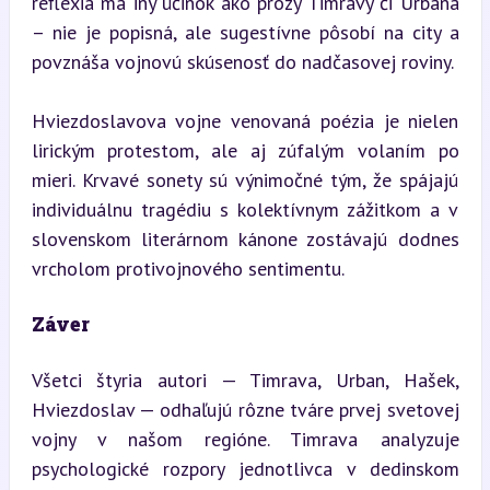
reflexia má iný účinok ako prózy Timravy či Urbana 
– nie je popisná, ale sugestívne pôsobí na city a 
povznáša vojnovú skúsenosť do nadčasovej roviny.
Hviezdoslavova vojne venovaná poézia je nielen 
lirickým protestom, ale aj zúfalým volaním po 
mieri. Krvavé sonety sú výnimočné tým, že spájajú 
individuálnu tragédiu s kolektívnym zážitkom a v 
slovenskom literárnom kánone zostávajú dodnes 
vrcholom protivojnového sentimentu.
Záver
Všetci štyria autori — Timrava, Urban, Hašek, 
Hviezdoslav — odhaľujú rôzne tváre prvej svetovej 
vojny v našom regióne. Timrava analyzuje 
psychologické rozpory jednotlivca v dedinskom 