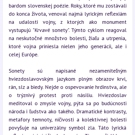
bardom slovenskej poézie. Roky, ktoré mu zostávali 
do konca života, venoval najmä lyrickým reflexiám 
na udalosti vojny, z ktorých ako monument 
vystupujú "Krvavé sonety". Týmto cyklom reagoval 
na neskutočné množstvo bolesti, žiaľu a utrpenia, 
ktoré vojna priniesla nielen jeho generácii, ale i 
celej Európe.
Sonety sú napísané nezameniteľným 
hviezdoslavovským jazykom plným obrazov krvi, 
rán, slz a biedy. Nejde o ospevovanie hrdinstva, ale 
o trýznivý protest proti násiliu. Hviezdoslav 
meditoval o zmysle vojny, pýta sa po budúcnosti 
národa i ľudstva ako takého. Dramatické kontrasty, 
metafory temnoty, ničivosti a kolektívnej bolesti 
povyšuje na univerzálny symbol zla. Táto lyrická 