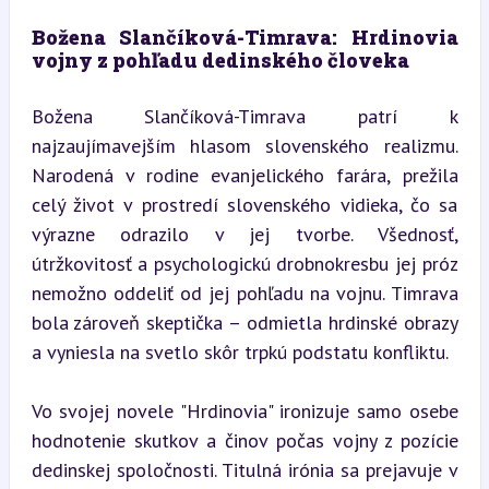
Božena Slančíková-Timrava: Hrdinovia 
vojny z pohľadu dedinského človeka
Božena Slančíková-Timrava patrí k 
najzaujímavejším hlasom slovenského realizmu. 
Narodená v rodine evanjelického farára, prežila 
celý život v prostredí slovenského vidieka, čo sa 
výrazne odrazilo v jej tvorbe. Všednosť, 
útržkovitosť a psychologickú drobnokresbu jej próz 
nemožno oddeliť od jej pohľadu na vojnu. Timrava 
bola zároveň skeptička – odmietla hrdinské obrazy 
a vyniesla na svetlo skôr trpkú podstatu konfliktu.
Vo svojej novele "Hrdinovia" ironizuje samo osebe 
hodnotenie skutkov a činov počas vojny z pozície 
dedinskej spoločnosti. Titulná irónia sa prejavuje v 