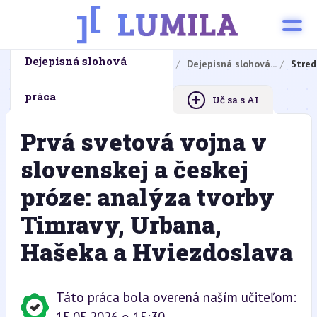
Dejepisná slohová
Domovská stránka
Domáce úlohy
Dejepisná slohová...
Stred
+
práca
Uč sa s AI
Prvá svetová vojna v
slovenskej a českej
próze: analýza tvorby
Timravy, Urbana,
Hašeka a Hviezdoslava
Táto práca bola overená naším učiteľom: