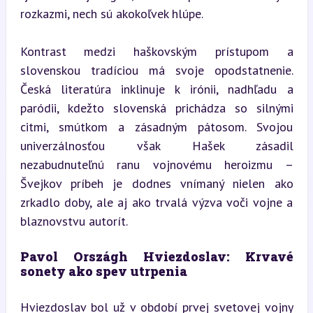
rozkazmi, nech sú akokoľvek hlúpe.
Kontrast medzi haškovským prístupom a 
slovenskou tradíciou má svoje opodstatnenie. 
Česká literatúra inklinuje k irónii, nadhľadu a 
paródii, kdežto slovenská prichádza so silnými 
citmi, smútkom a zásadným pátosom. Svojou 
univerzálnosťou však Hašek zásadil 
nezabudnuteľnú ranu vojnovému heroizmu – 
Švejkov príbeh je dodnes vnímaný nielen ako 
zrkadlo doby, ale aj ako trvalá výzva voči vojne a 
blaznovstvu autorít.
Pavol Országh Hviezdoslav: Krvavé 
sonety ako spev utrpenia
Hviezdoslav bol už v období prvej svetovej vojny 