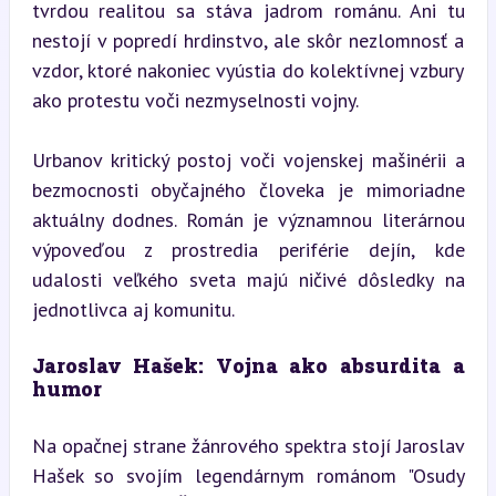
tvrdou realitou sa stáva jadrom románu. Ani tu 
nestojí v popredí hrdinstvo, ale skôr nezlomnosť a 
vzdor, ktoré nakoniec vyústia do kolektívnej vzbury 
ako protestu voči nezmyselnosti vojny.
Urbanov kritický postoj voči vojenskej mašinérii a 
bezmocnosti obyčajného človeka je mimoriadne 
aktuálny dodnes. Román je významnou literárnou 
výpoveďou z prostredia periférie dejín, kde 
udalosti veľkého sveta majú ničivé dôsledky na 
jednotlivca aj komunitu.
Jaroslav Hašek: Vojna ako absurdita a 
humor
Na opačnej strane žánrového spektra stojí Jaroslav 
Hašek so svojím legendárnym románom "Osudy 