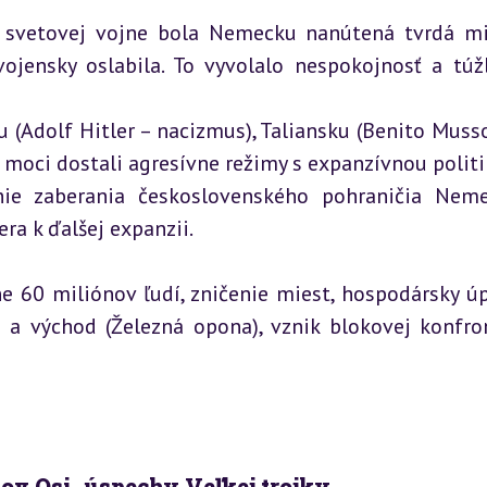
 svetovej vojne bola Nemecku nanútená tvrdá mi
vojensky oslabila. To vyvolalo nespokojnosť a túž
 (Adolf Hitler – nacizmus), Taliansku (Benito Mussol
 moci dostali agresívne režimy s expanzívnou politik
nie zaberania československého pohraničia Nem
a k ďalšej expanzii.
ne 60 miliónov ľudí, zničenie miest, hospodársky úp
 a východ (Železná opona), vznik blokovej konfron
tov Osi, úspechy Veľkej trojky