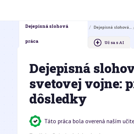
Dejepisná slohová
Domovská stránka
Domáce úlohy
Dejepisná slohová...
+
práca
Uč sa s AI
Dejepisná slohov
svetovej vojne: p
dôsledky
Táto práca bola overená naším učit