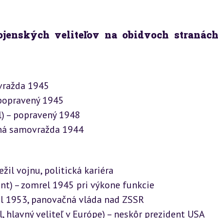
ojenských veliteľov na obidvoch stranách,
vražda 1945

 popravený 1945

l) – popravený 1948

ená samovražda 1944
ežil vojnu, politická kariéra

nt) – zomrel 1945 pri výkone funkcie

el 1953, panovačná vláda nad ZSSR

, hlavný veliteľ v Európe) – neskôr prezident USA
