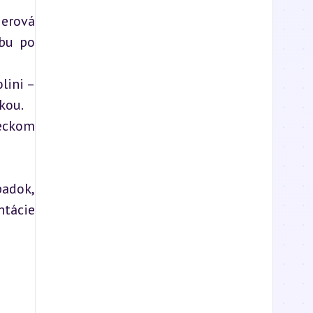
erová 
bu po 
ini – 
ou.

eckom 
adok, 
tácie 