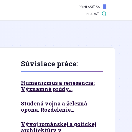
PRIHLÁSIŤ SA
HĽADAŤ
Súvisiace práce:
Humanizmus a renesancia:
Významné prúdy...
Studená vojna a železná
opona: Rozdelenie...
Vývoj románskej a gotickej
architektúry v...