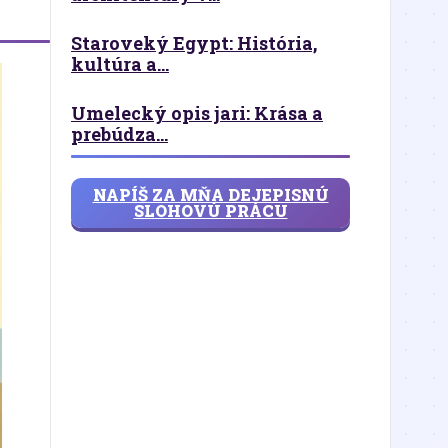
Staroveký Egypt: História,
kultúra a...
Umelecký opis jari: Krása a
prebúdza...
NAPÍŠ ZA MŇA DEJEPISNÚ
SLOHOVÚ PRÁCU