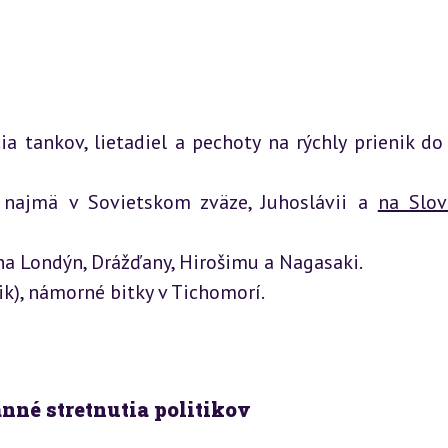
a tankov, lietadiel a pechoty na rýchly prienik do 
najmä v Sovietskom zväze, Juhoslávii a 
na Slov
na Londýn, Drážďany, Hirošimu a Nagasaki.

ik), námorné bitky v Tichomorí.
ranné stretnutia politikov