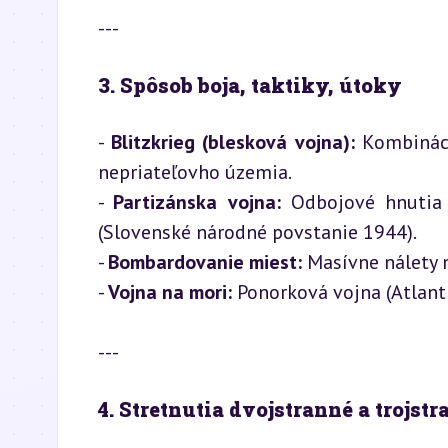
---
3. Spôsob boja, taktiky, útoky
- 
Blitzkrieg (blesková vojna):
 Kombináci
nepriateľovho územia.

- 
Partizánska vojna:
 Odbojové hnutia 
(Slovenské národné povstanie 1944).

- 
Bombardovanie miest:
 Masívne nálety 
- 
Vojna na mori:
 Ponorková vojna (Atlant
---
4. Stretnutia dvojstranné a trojst