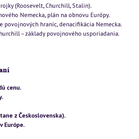
ojky (Roosevelt, Churchill, Stalin).

nového Nemecka, plán na obnovu Európy.

e povojnových hraníc, denacifikácia Nemecka.

hurchill – základy povojnového usporiadania.
aní
dú cenu.
y.
tane z Československa).
v Európe.