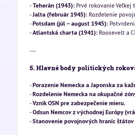
- 
Teherán (1943):
 Prvé rokovanie Veľkej tr
- 
Jalta (február 1945):
 Rozdelenie povoj
- 
Potsdam (júl – august 1945):
 Potvrdeni
- 
Atlantská charta (1941):
 Roosevelt a C
---
5. Hlavné body politických rokov
- 
Porazenie Nemecka a Japonska za kaž
- 
Rozdelenie Nemecka na okupačné zón
- 
Vznik OSN pre zabezpečenie mieru.
- 
Odsun Nemcov z východnej Európy (vrá
- 
Stanovenie povojnových hraníc štátov 