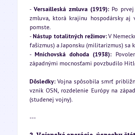
- 
Versailleská zmluva (1919):
 Po prvej
zmluva, ktorá krajinu hospodársky aj 
pomste.

- 
Nástup totalitných režimov:
 V Nemecku
fašizmus) a Japonsku (militarizmus) sa k
- 
Mníchovská dohoda (1938):
 Povole
západnými mocnosťami povzbudilo Hitler
Dôsledky:
 Vojna spôsobila smrť približ
vznik OSN, rozdelenie Európy na západ
(studenej vojny).
---
2. Vojenské operácie, úspechy štá