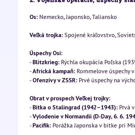
Os:
 Nemecko, Japonsko, Taliansko
Veľká trojka:
 Spojené kráľovstvo, Soviet
Úspechy Osi:
- 
Blitzkrieg:
 Rýchla okupácia Poľska (1939
- 
Africká kampaň:
 Rommelove úspechy v s
- 
Ofenzívy v ZSSR:
 Prvé úspechy na vých
Obrat v prospech Veľkej trojky:
- 
Bitka o Stalingrad (1942–1943):
 Prvá 
- 
Vylodenie v Normandii (D-Day, 6. 6. 194
- 
Pacifik:
 Porážka Japonska v bitke pri M