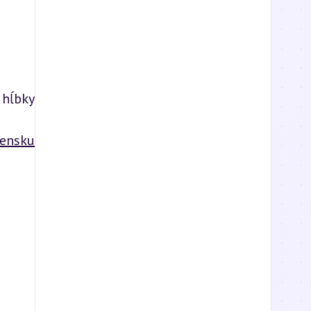
hĺbky 
ensku