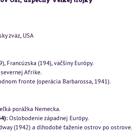
sky zväz, USA
), Francúzska (194), väčšiny Európy.

evernej Afrike.

odnom fronte (operácia Barbarossa, 1941).
veľká porážka Nemecka.

4):
 Oslobodenie západnej Európy.

idway (1942) a dlhodobé ťaženie ostrov po ostrove.