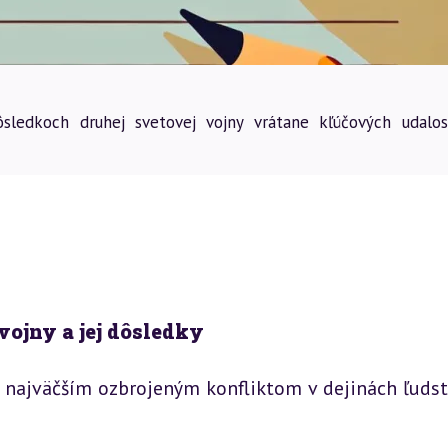
ôsledkoch druhej svetovej vojny vrátane kľúčových udalos
vojny a jej dôsledky
najväčším ozbrojeným konfliktom v dejinách ľudstva