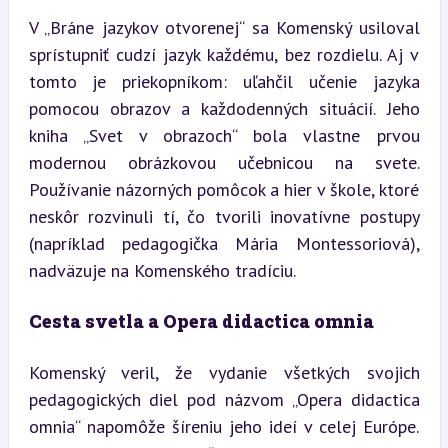
V „Bráne jazykov otvorenej“ sa Komenský usiloval 
sprístupniť cudzí jazyk každému, bez rozdielu. Aj v 
tomto je priekopníkom: uľahčil učenie jazyka 
pomocou obrazov a každodenných situácií. Jeho 
kniha „Svet v obrazoch“ bola vlastne prvou 
modernou obrázkovou učebnicou na svete. 
Používanie názorných pomôcok a hier v škole, ktoré 
neskôr rozvinuli tí, čo tvorili inovatívne postupy 
(napríklad pedagogička Mária Montessoriová), 
nadväzuje na Komenského tradíciu.
Cesta svetla a Opera didactica omnia
Komenský veril, že vydanie všetkých svojich 
pedagogických diel pod názvom „Opera didactica 
omnia“ napomôže šíreniu jeho ideí v celej Európe. 