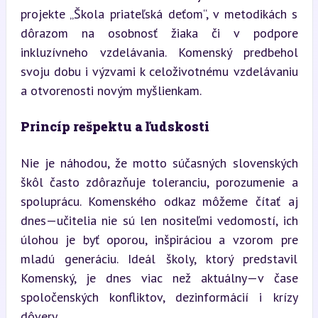
projekte „Škola priateľská deťom“, v metodikách s 
dôrazom na osobnosť žiaka či v podpore 
inkluzívneho vzdelávania. Komenský predbehol 
svoju dobu i výzvami k celoživotnému vzdelávaniu 
a otvorenosti novým myšlienkam.
Princíp rešpektu a ľudskosti
Nie je náhodou, že motto súčasných slovenských 
škôl často zdôrazňuje toleranciu, porozumenie a 
spoluprácu. Komenského odkaz môžeme čítať aj 
dnes—učitelia nie sú len nositeľmi vedomostí, ich 
úlohou je byť oporou, inšpiráciou a vzorom pre 
mladú generáciu. Ideál školy, ktorý predstavil 
Komenský, je dnes viac než aktuálny—v čase 
spoločenských konfliktov, dezinformácií i krízy 
dôvery.