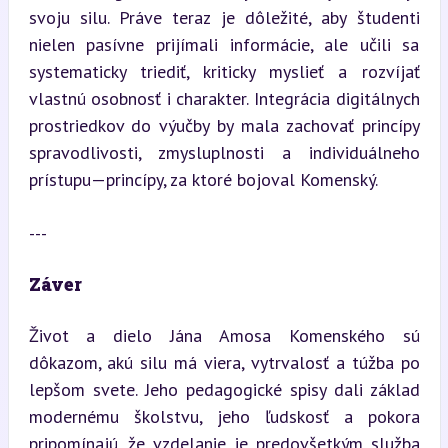
svoju silu. Práve teraz je dôležité, aby študenti 
nielen pasívne prijímali informácie, ale učili sa 
systematicky triediť, kriticky myslieť a rozvíjať 
vlastnú osobnosť i charakter. Integrácia digitálnych 
prostriedkov do výučby by mala zachovať princípy 
spravodlivosti, zmysluplnosti a individuálneho 
prístupu—princípy, za ktoré bojoval Komenský.
---
Záver
Život a dielo Jána Amosa Komenského sú 
dôkazom, akú silu má viera, vytrvalosť a túžba po 
lepšom svete. Jeho pedagogické spisy dali základ 
modernému školstvu, jeho ľudskosť a pokora 
pripomínajú, že vzdelanie je predovšetkým služba 