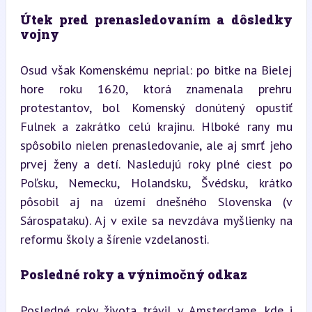
Útek pred prenasledovaním a dôsledky 
vojny
Osud však Komenskému neprial: po bitke na Bielej 
hore roku 1620, ktorá znamenala prehru 
protestantov, bol Komenský donútený opustiť 
Fulnek a zakrátko celú krajinu. Hlboké rany mu 
spôsobilo nielen prenasledovanie, ale aj smrť jeho 
prvej ženy a detí. Nasledujú roky plné ciest po 
Poľsku, Nemecku, Holandsku, Švédsku, krátko 
pôsobil aj na území dnešného Slovenska (v 
Sárospataku). Aj v exile sa nevzdáva myšlienky na 
reformu školy a šírenie vzdelanosti.
Posledné roky a výnimočný odkaz
Posledné roky života trávil v Amsterdame, kde i 