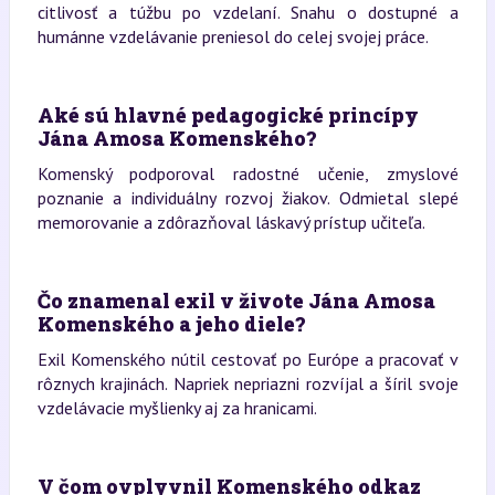
citlivosť a túžbu po vzdelaní. Snahu o dostupné a
humánne vzdelávanie preniesol do celej svojej práce.
Aké sú hlavné pedagogické princípy
Jána Amosa Komenského?
Komenský podporoval radostné učenie, zmyslové
poznanie a individuálny rozvoj žiakov. Odmietal slepé
memorovanie a zdôrazňoval láskavý prístup učiteľa.
Čo znamenal exil v živote Jána Amosa
Komenského a jeho diele?
Exil Komenského nútil cestovať po Európe a pracovať v
rôznych krajinách. Napriek nepriazni rozvíjal a šíril svoje
vzdelávacie myšlienky aj za hranicami.
V čom ovplyvnil Komenského odkaz