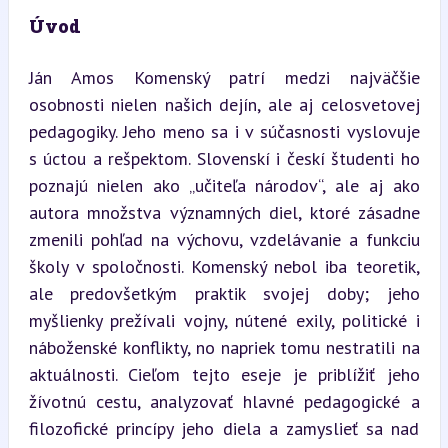
Úvod
Ján Amos Komenský patrí medzi najväčšie 
osobnosti nielen našich dejín, ale aj celosvetovej 
pedagogiky. Jeho meno sa i v súčasnosti vyslovuje 
s úctou a rešpektom. Slovenskí i českí študenti ho 
poznajú nielen ako „učiteľa národov“, ale aj ako 
autora množstva významných diel, ktoré zásadne 
zmenili pohľad na výchovu, vzdelávanie a funkciu 
školy v spoločnosti. Komenský nebol iba teoretik, 
ale predovšetkým praktik svojej doby; jeho 
myšlienky prežívali vojny, nútené exily, politické i 
náboženské konflikty, no napriek tomu nestratili na 
aktuálnosti. Cieľom tejto eseje je priblížiť jeho 
žívotnú cestu, analyzovať hlavné pedagogické a 
filozofické princípy jeho diela a zamyslieť sa nad 