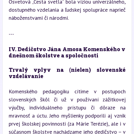
Osvetová „Cesta svetla“ bola víziou univerzálneho, 
dostupného vzdelania a ľudskej spolupráce naprieč 
náboženstvami či národmi.
---
IV. Dedičstvo Jána Amosa Komenského v 
dnešnom školstve a spoločnosti
Trvalý vplyv na (nielen) slovenské 
vzdelávanie
Komenského pedagogiku cítime v postupoch 
slovenských škôl či už v používaní zážitkovej 
výučby, individuálneho prístupu či dôraze na 
mravnosť a úctu. Jeho myšlienky podporili aj vznik 
prvej školskej povinnosti (za Márie Terézie), ale i v 
súčasnom školstve nachádzame jeho dedičstvo – v 