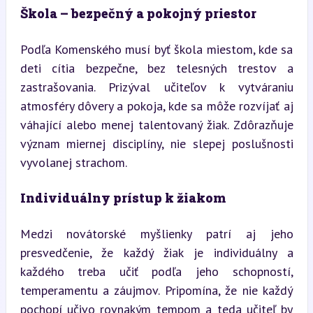
Škola – bezpečný a pokojný priestor
Podľa Komenského musí byť škola miestom, kde sa 
deti cítia bezpečne, bez telesných trestov a 
zastrašovania. Prizýval učiteľov k vytváraniu 
atmosféry dôvery a pokoja, kde sa môže rozvíjať aj 
váhající alebo menej talentovaný žiak. Zdôrazňuje 
význam miernej disciplíny, nie slepej poslušnosti 
vyvolanej strachom.
Individuálny prístup k žiakom
Medzi novátorské myšlienky patrí aj jeho 
presvedčenie, že každý žiak je individuálny a 
každého treba učiť podľa jeho schopností, 
temperamentu a záujmov. Pripomína, že nie každý 
pochopí učivo rovnakým tempom a teda učiteľ by 