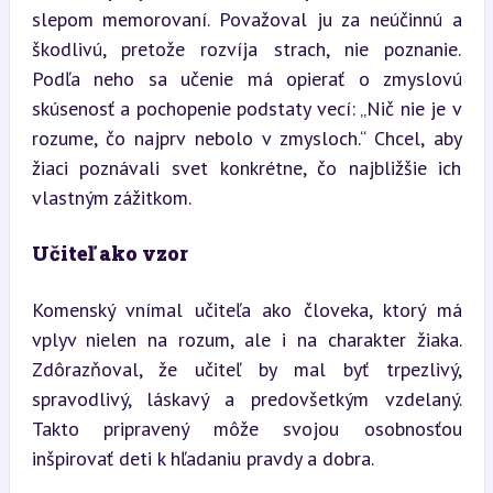
slepom memorovaní. Považoval ju za neúčinnú a 
škodlivú, pretože rozvíja strach, nie poznanie. 
Podľa neho sa učenie má opierať o zmyslovú 
skúsenosť a pochopenie podstaty vecí: „Nič nie je v 
rozume, čo najprv nebolo v zmysloch.“ Chcel, aby 
žiaci poznávali svet konkrétne, čo najbližšie ich 
vlastným zážitkom.
Učiteľ ako vzor
Komenský vnímal učiteľa ako človeka, ktorý má 
vplyv nielen na rozum, ale i na charakter žiaka. 
Zdôrazňoval, že učiteľ by mal byť trpezlivý, 
spravodlivý, láskavý a predovšetkým vzdelaný. 
Takto pripravený môže svojou osobnosťou 
inšpirovať deti k hľadaniu pravdy a dobra.