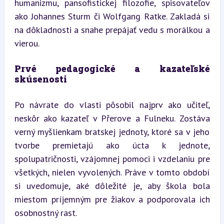
humanizmu, pansofistickej filozofie, spisovateľov 
ako Johannes Sturm či Wolfgang Ratke. Zakladá si 
na dôkladnosti a snahe prepájať vedu s morálkou a 
vierou.
Prvé pedagogické a kazateľské 
skúsenosti
Po návrate do vlasti pôsobil najprv ako učiteľ, 
neskôr ako kazateľ v Přerove a Fulneku. Zostáva 
verný myšlienkam bratskej jednoty, ktoré sa v jeho 
tvorbe premietajú ako úcta k jednote, 
spolupatričnosti, vzájomnej pomoci i vzdelaniu pre 
všetkých, nielen vyvolených. Práve v tomto období 
si uvedomuje, aké dôležité je, aby škola bola 
miestom príjemným pre žiakov a podporovala ich 
osobnostný rast.