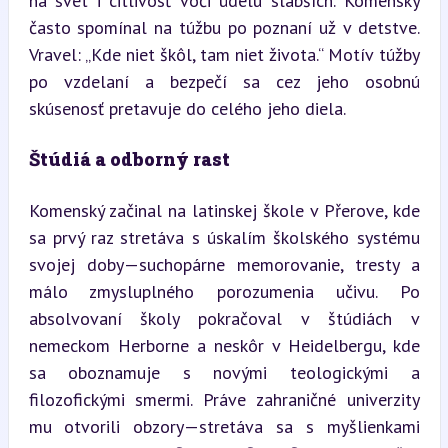
na svet i citlivosť voči údelu slabších. Komenský 
často spomínal na túžbu po poznaní už v detstve. 
Vravel: „Kde niet škôl, tam niet života.“ Motív túžby 
po vzdelaní a bezpečí sa cez jeho osobnú 
skúsenosť pretavuje do celého jeho diela.
Štúdiá a odborný rast
Komenský začinal na latinskej škole v Přerove, kde 
sa prvý raz stretáva s úskalím školského systému 
svojej doby—suchopárne memorovanie, tresty a 
málo zmysluplného porozumenia učivu. Po 
absolvovaní školy pokračoval v štúdiách v 
nemeckom Herborne a neskôr v Heidelbergu, kde 
sa oboznamuje s novými teologickými a 
filozofickými smermi. Práve zahraničné univerzity 
mu otvorili obzory—stretáva sa s myšlienkami 