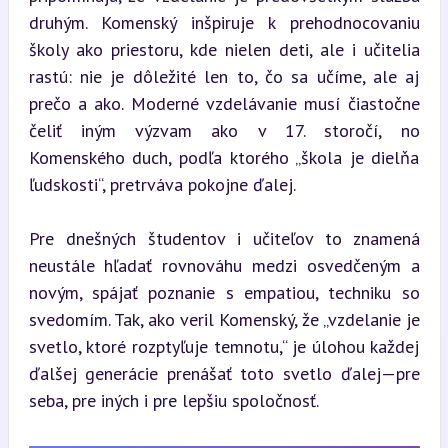
druhým. Komenský inšpiruje k prehodnocovaniu 
školy ako priestoru, kde nielen deti, ale i učitelia 
rastú: nie je dôležité len to, čo sa učíme, ale aj 
prečo a ako. Moderné vzdelávanie musí čiastočne 
čeliť iným výzvam ako v 17. storočí, no 
Komenského duch, podľa ktorého „škola je dielňa 
ľudskosti“, pretrváva pokojne ďalej.
Pre dnešných študentov i učiteľov to znamená 
neustále hľadať rovnováhu medzi osvedčeným a 
novým, spájať poznanie s empatiou, techniku so 
svedomím. Tak, ako veril Komenský, že „vzdelanie je 
svetlo, ktoré rozptyľuje temnotu,“ je úlohou každej 
ďalšej generácie prenášať toto svetlo ďalej—pre 
seba, pre iných i pre lepšiu spoločnosť.