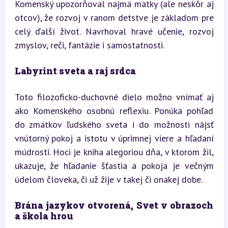
Komenský upozorňoval najmä matky (ale neskôr aj 
otcov), že rozvoj v ranom detstve je základom pre 
celý ďalší život. Navrhoval hravé učenie, rozvoj 
zmyslov, reči, fantázie i samostatnosti.
Labyrint sveta a raj srdca
Toto filozoficko-duchovné dielo možno vnímať aj 
ako Komenského osobnú reflexiu. Ponúka pohľad 
do zmätkov ľudského sveta i do možnosti nájsť 
vnútorný pokoj a istotu v úprimnej viere a hľadaní 
múdrosti. Hoci je kniha alegoriou dňa, v ktorom žil, 
ukazuje, že hľadanie šťastia a pokoja je večným 
údelom človeka, či už žije v takej či onakej dobe.
Brána jazykov otvorená, Svet v obrazoch 
a škola hrou