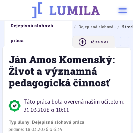
Dejepisná slohová
Domovská stránka
Domáce úlohy
Dejepisná slohová...
Stred
+
práca
Uč sa s AI
Ján Amos Komenský:
Život a významná
pedagogická činnosť
Táto práca bola overená naším učiteľom:
21.03.2026 o 10:11
Typ úlohy:
Dejepisná slohová práca
pridané: 18.03.2026 o 6:39