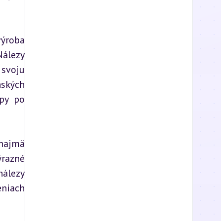
výroba 
álezy 
svoju 
ských 
py po 
najmä 
razné 
álezy 
niach 