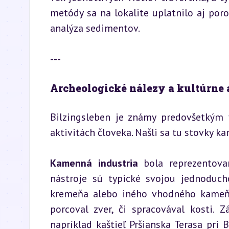
metódy sa na lokalite uplatnilo aj por
analýza sedimentov.
---
Archeologické nálezy a kultúrne 
Bilzingsleben je známy predovšetkým v
aktivitách človeka. Našli sa tu stovky 
Kamenná industria
 bola reprezentova
nástroje sú typické svojou jednoduc
kremeňa alebo iného vhodného kameňa,
porcoval zver, či spracovával kosti. Z
napríklad kaštieľ Pršianska Terasa pri 