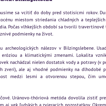
síme sa vcítiť do doby pred stotisícmi rokov. Dur
tocénu miestom striedania chladných a teplejších 
ia. Počas vlhkejších období sa tvorili travertínové t
aznivé podmienky na život.
u archeologických nálezov v Bilzingslebene. Usad
 eróziou a klimatickými zmenami. Lokalita vznik
ovek nachádzal nielen dostatok vody a potravy (v p
 zverí), ale aj vhodné podmienky na dlhodobé po
ost medzi lesmi a otvorenou stepou, čím umož
čové. Uránovo-thóriová metóda dovolila zistiť pres
ým aj vek ľudských a zvieracích pozostatkov. Okrem 