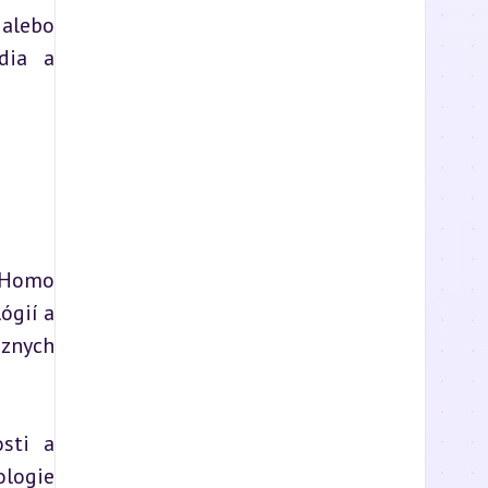
alebo 
dia a 
 Homo 
gií a 
znych 
sti a 
logie 