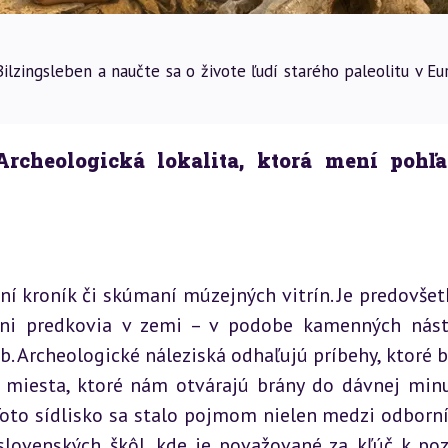
lzingsleben a naučte sa o živote ľudí starého paleolitu v Eu
Archeologická lokalita, ktorá mení pohľa
ní kroník či skúmaní múzejných vitrín. Je predovšet
vni predkovia v zemi – v podobe kamenných nástr
b. Archeologické náleziská odhaľujú príbehy, ktoré by
e miesta, ktoré nám otvárajú brány do dávnej minul
Toto sídlisko sa stalo pojmom nielen medzi odborní
 slovenských škôl, kde je považované za kľúč k poz