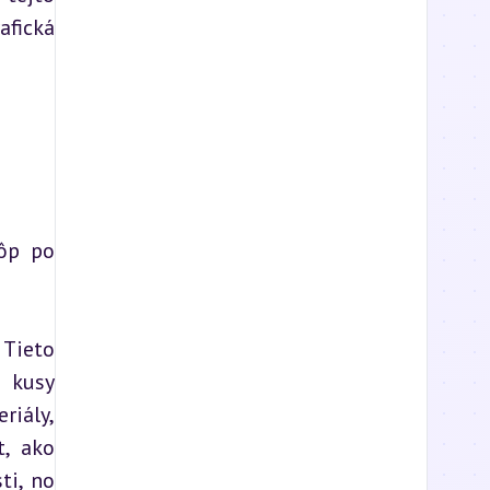
fická 
ôp po 
Tieto 
 kusy 
iály, 
, ako 
i, no 