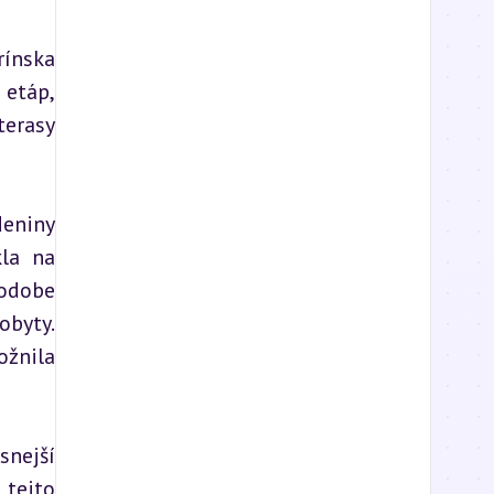
ínska 
etáp, 
erasy 
eniny 
la na 
odobe 
byty. 
nila 
nejší 
tejto 