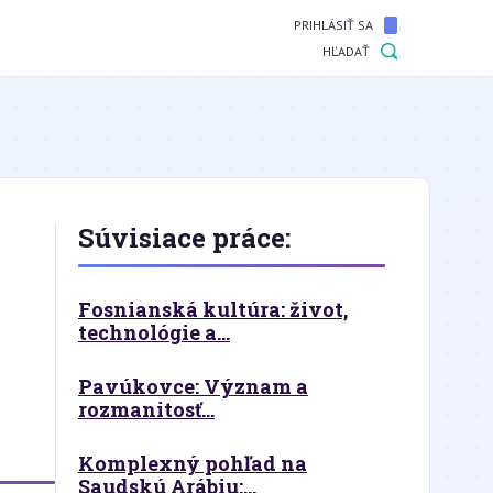
PRIHLÁSIŤ SA
HĽADAŤ
Súvisiace práce:
Fosnianská kultúra: život,
technológie a...
Pavúkovce: Význam a
rozmanitosť...
Komplexný pohľad na
Saudskú Arábiu:...