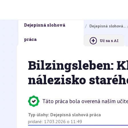
Dejepisná slohová
Domovská stránka
Domáce úlohy
Dejepisná slohová...
+
práca
Uč sa s AI
Bilzingsleben: K
nálezisko staréh
Táto práca bola overená naším učit
Typ úlohy:
Dejepisná slohová práca
pridané: 17.03.2026 o 11:49