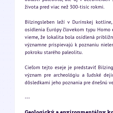
života pred viac než 300-tisíc rokmi.
Bilzingsleben leží v Durínskej kotline,
osídlenia Európy človekom typu Homo e
vieme, že lokalita bola osídlená približ
významne prispievajú k poznaniu nielen
pokroku starého paleolitu.
Cieľom tejto eseje je predstaviť Bilzi
význam pre archeológiu a ľudské dejin
dôsledkami jeho poznania pre dnešnú ve
---
Geologický a environmentálny ko