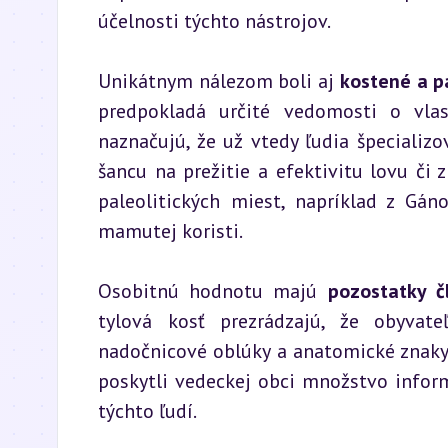
účelnosti týchto nástrojov.
Unikátnym nálezom boli aj 
kostené a 
predpokladá určité vedomosti o vlas
naznačujú, že už vtedy ľudia špecializov
šancu na prežitie a efektivitu lovu či
paleolitických miest, napríklad z Gán
mamutej koristi.
Osobitnú hodnotu majú 
pozostatky 
tylová kosť prezrádzajú, že obyvate
nadočnicové oblúky a anatomické znaky 
poskytli vedeckej obci množstvo infor
týchto ľudí.