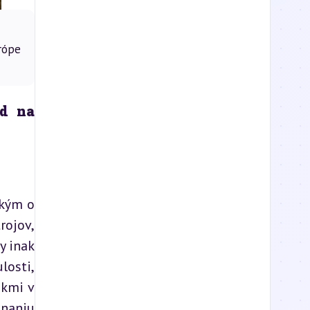
rópe
d na 
kým o 
ojov, 
 inak 
osti, 
kmi v 
naniu 