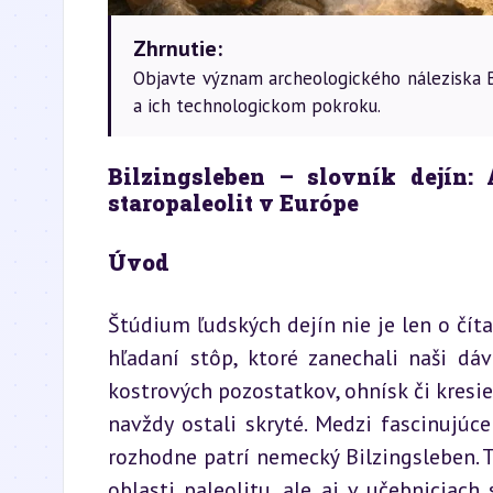
Zhrnutie:
Objavte význam archeologického náleziska Bi
a ich technologickom pokroku.
Bilzingsleben – slovník dejín: 
staropaleolit v Európe
Úvod
Štúdium ľudských dejín nie je len o číta
hľadaní stôp, ktoré zanechali naši dá
kostrových pozostatkov, ohnísk či kresie
navždy ostali skryté. Medzi fascinujúc
rozhodne patrí nemecký Bilzingsleben. 
oblasti paleolitu, ale aj v učebniciach