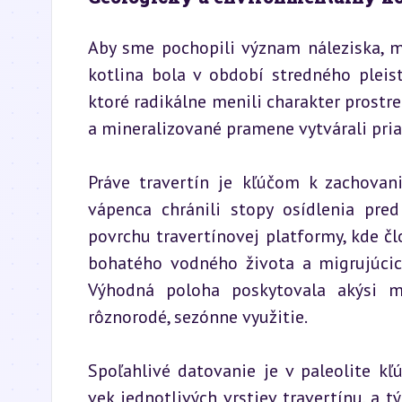
Aby sme pochopili význam náleziska, mu
kotlina bola v období stredného pleis
ktoré radikálne menili charakter prostred
a mineralizované pramene vytvárali pri
Práve travertín je kľúčom k zachovani
vápenca chránili stopy osídlenia pred
povrchu travertínovej platformy, kde čl
bohatého vodného života a migrujúcich
Výhodná poloha poskytovala akýsi m
rôznorodé, sezónne využitie.
Spoľahlivé datovanie je v paleolite kľú
vek jednotlivých vrstiev travertínu, a t