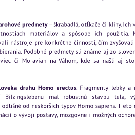
parohové predmety
 – škrabadlá, otĺkače či kliny. Ich 
tnostiach materiálov a spôsobe ich použitia. N
ali nástroje pre konkrétne činnosti, čím zvyšovali 
 zbierania. Podobné predmety sú známe aj zo sloven
oviec či Moravian na Váhom, kde sa našli aj sto
človeka druhu Homo erectus
. Fragmenty lebky a 
ľ Bilzingslebenu mal robustnú stavbu tela, vý
odlišné od neskorších typov Homo sapiens. Tieto n
mácií o vývoji postavy, mozgovne i možných ochore