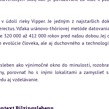
 v údolí rieky Vipper. Je jedným z najstarších dok
rectus. Vďaka uránovo-thóriovej metóde datovania
ne 320 000 až 412 000 rokov pred našou dobou. Jej o
 evolúcie človeka, ale aj duchovného a technologi
ngsleben ako výnimočné okno do minulosti, rozobrať
y, porovnať ho s inými lokalitami a zamyslieť s
du aj vzdelávanie.
ntext Bilzingslebenu