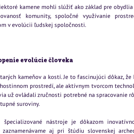
ektoré kamene mohli slúžiť ako základ pre obydlia 
zovanosť komunity, spoločné využívanie prostre
m v evolúcii ľudskej spoločnosti.
penie evolúcie človeka
tarých kameňov a kostí. Je to fascinujúci dôkaz, že
hostinnom prostredí, ale aktívnym tvorcom technoló
ovia už ovládali zručnosti potrebné na spracovanie rô
tupné suroviny.
špecializované nástroje je dôkazom inovatívno
 zaznamenávame aj pri štúdiu slovenskej archeo