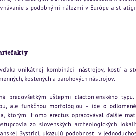
ovnávanie s podobnými nálezmi v Európe a stratigra
artefakty
ďaka unikátnej kombinácii nástrojov, kostí a st
kamenných, kostených a parohových nástrojov.
ná predovšetkým úštepmi clactonienského typu. 
hou, ale funkčnou morfológiou – ide o odlomené
 ktorými Homo erectus opracovával ďalšie mater
ástupcovia zo slovenských archeologických lokalít
Banskej Bystrici, ukazujú podobnosti v jednoduchost