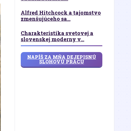
Alfred Hitchcock a tajomstvo
zmenšujúceho sa...
Charakteristika svetovej a
slovenskej moderny v...
NAPÍŠ ZA MŇA DEJEPISNÚ
SLOHOVÚ PRÁCU