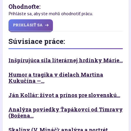
Ohodnoťte:
Prihláste sa, aby ste mohli ohodnotiť prácu.
PRIHLÁSIŤ SA
Súvisiace práce:
Inšpirujúca sila literárnej hrdinky Márie...
Humor a tragika v dielach Martina
Kukučína —...
Ján Kollár: život a prínos pre slovenskú...
Analýza poviedky Ťapákovci od Timravy
(Božena...
Skaliny (V. Mináč): analýza a portrét...