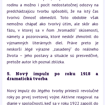
rodinu a možno i pocit nedostatočnej odozvy na 
predchádzajúcu tvorbu spôsobili, že na istý čas 
tvorivú činnosť obmedzil. Toto obdobie však 
nemožno chápať ako tvorivý útlm, ale skôr ako 
fázu, v ktorej sa v ňom „hromadili“ skúsenosti, 
námety a pozorovania, ktoré neskôr zhmotnil do 
významných literárnych diel. Práve preto je 
neskorší Jégé výrazne „zasadený“ do reálneho 
života – jeho postavy a situácie sú presvedčivé, 
pretože autor ich poznal zblízka.
5. Nový impulz po roku 1918 a 
dramatická tvorba
Nový impulz do Jégého tvorby priniesli revolučné 
roky po prvej svetovej vojne. Aktívne reagoval na 
dianie v spoločnosti, keď sa v roku 1922 zapojil do 