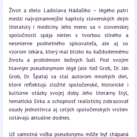
Život a dielo Ladislava Nádašiho – Jégého patrí 
medzi najvýznamnejšie kapitoly slovenských dejín 
literatúry i medicíny. Jeho meno sa v slovenskej 
spoločnosti spája nielen s tvorbou silného a 
nesmierne podnetného spisovateľa, ale aj so 
vzorom lekára, ktorý mal blízko ku každodennému 
životu a problémom bežných ľudí. Pod svojím 
hlavným pseudonymom Jégé (ale tiež Grob, Dr. Ján 
Grob, Dr. Špata) sa stal autorom mnohých diel, 
ktoré reflektujú zložité spoločenské, historické i 
kultúrne otázky svojej doby. Jeho literárny štýl, 
tematická šírka a schopnosť realisticky zobrazovať 
osudy jednotlivca aj celých spoločenských vrstiev 
ostávajú aktuálne dodnes.
Už samotná voľba pseudonymu môže byť chápaná 