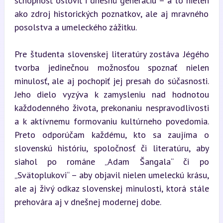
schopnosť osloviť i dnešnú generáciu – a to nielen 
ako zdroj historických poznatkov, ale aj mravného 
posolstva a umeleckého zážitku.
Pre študenta slovenskej literatúry zostáva Jégého 
tvorba jedinečnou možnosťou spoznať nielen 
minulosť, ale aj pochopiť jej presah do súčasnosti. 
Jeho dielo vyzýva k zamysleniu nad hodnotou 
každodenného života, prekonaniu nespravodlivosti 
a k aktívnemu formovaniu kultúrneho povedomia. 
Preto odporúčam každému, kto sa zaujíma o 
slovenskú históriu, spoločnosť či literatúru, aby 
siahol po románe „Adam Šangala“ či po 
„Svätoplukovi“ – aby objavil nielen umeleckú krásu, 
ale aj živý odkaz slovenskej minulosti, ktorá stále 
prehovára aj v dnešnej modernej dobe.