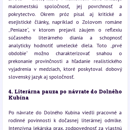
malomestskú spoločnosť, jej povrchnosť a 
pokrytectvo. Okrem próz písal aj kritické a 
esejistické články, napríklad o Zolovom románe 
„Peniaze“, v ktorom prejavil záujem o reflexiu 
súčasného literárneho diania a schopnosť 
analyticky hodnotiť umelecké diela. Toto „prvé 
obdobie“ možno charakterizovať snahou o 
prekonanie provinčnosti a hľadanie realistického 
vyjadrenia v medziach, ktoré poskytoval dobový 
slovenský jazyk aj spoločnosť.
4. Literárna pauza po návrate do Dolného 
Kubína
Po návrate do Dolného Kubína viedli pracovné a 
rodinné povinnosti k dočasnej literárnej odmlke. 
Intenzívna lekárska prax, zodpovednosť za vlastnú 