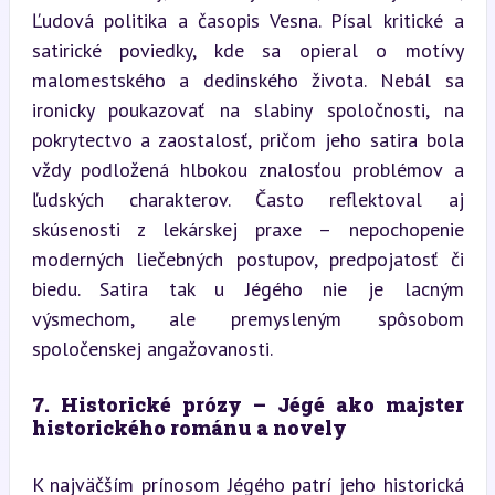
Ľudová politika a časopis Vesna. Písal kritické a 
satirické poviedky, kde sa opieral o motívy 
malomestského a dedinského života. Nebál sa 
ironicky poukazovať na slabiny spoločnosti, na 
pokrytectvo a zaostalosť, pričom jeho satira bola 
vždy podložená hlbokou znalosťou problémov a 
ľudských charakterov. Často reflektoval aj 
skúsenosti z lekárskej praxe – nepochopenie 
moderných liečebných postupov, predpojatosť či 
biedu. Satira tak u Jégého nie je lacným 
výsmechom, ale premysleným spôsobom 
spoločenskej angažovanosti.
7. Historické prózy – Jégé ako majster 
historického románu a novely
K najväčším prínosom Jégého patrí jeho historická 