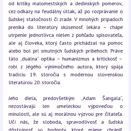
od kritiky malomestských a dedinských pomerov, 
cez odkazy na feudálny útlak, až po rozprávanie o 
ľudskej statočnosti či zrade. V mnohých prípadoch 
preniká do literatúry skúsenosť lekára – chápe 
utrpenie jednotlivca nielen z pohľadu spisovateľa, 
ale aj človeka, ktorý často prichádzal na pomoc 
alebo bol pri smutných ľudských príbehoch. Práve 
táto „duálna“ optika – humanizmus a kritickosť – 
robí z Jégého výnimočného autora, ktorý spája 
tradíciu 19. storočia s modernou slovenskou 
literatúrou 20. storočia.
Jeho diela, predovšetkým „Adam Šangala“, 
nezostávajú len umeleckou výpoveďou o 
minulosti, ale sú aj morálnou výzvou pre čitateľa. 
Učí nás, že sloboda, spravodlivosť a ľudská 
dôstojnosť sú hodnoty, ktoré máme chrániť. 