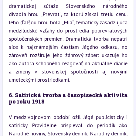
dramatickej súťaže Slovenského národného 
divadla hrou „Prevrat“, za ktorú získal tretiu cenu. 
Jeho ďalšou hrou bola „Mia“, tematicky zasadzujúca 
medziľudské vzťahy do prostredia poprevratových 
spoločenských premien. Dramatická tvorba nepatrí 
síce k najznámejším častiam Jégého odkazu, no 
zároveň rozširuje jeho žánrový záber: ukazuje ho 
ako autora schopného reagovať na aktuálne dianie 
a zmeny v slovenskej spoločnosti aj novými 
umeleckými prostriedkami.
6. Satirická tvorba a časopisecká aktivita 
po roku 1918
V medzivojnovom období ožil Jégé publicisticky i 
satiricky. Pravidelne prispieval do periodík ako 
Národné noviny, Slovenský denník, Národný denník, 