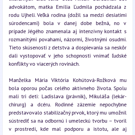
advokátom, matka Emília Ľudmila pochádzala z 
rodu Ujheli. Veľká rodina (dožil sa medzi desiatimi 
súrodencami) bola v danej dobe bežná, no v 
prípade Jégého znamenala aj intenzívny kontakt s 
rozmanitými povahami, názormi, životnými osudmi. 
Tieto skúsenosti z detstva a dospievania sa neskôr 
dali vystopovať v jeho schopnosti vnímať ľudské 
konflikty vo viacerých rovinách.
Manželka Mária Viktória Kohútová-Rožková mu 
bola oporou počas celého aktívneho života. Spolu 
mali tri deti: Ladislava (právnik), Mikuláša (lekár-
chirurg) a dcéru. Rodinné zázemie nepochybne 
predstavovalo stabilizačný prvok, ktorý mu umožnil 
sústrediť sa na odbornú i umeleckú tvorbu – tvoril 
v prostredí, kde mal podporu a istotu, ale aj 