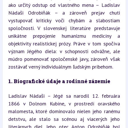
ako určitý odstup od vlastného mena – Ladislav 
Nádaši Odrobiňák – a zároveň prejav chuti 
vystupovať kriticky voči chybám a slabostiam 
spoločnosti. V slovenskej literatúre predstavuje 
unikátne prepojenie humanizmu medicíny a 
objektivity realistickej prózy. Práve v tom spočíva 
význam Jégého diela: v schopnosti odvážne, ale 
múdro pomenovať spoločenské javy, zároveň však 
zostávať verný individuálnym ľudským príbehom.
1. Biografické údaje a rodinné zázemie
Ladislav Nádaši – Jégé sa narodil 12. februára 
1866 v Dolnom Kubíne, v prostredí oravského 
malomesta, ktoré dominovalo nielen jeho ranému 
detstvu, ale stalo sa scénou aj viacerých jeho 
literárnych diel. Jeho otec Anton Odrobiňák bol 