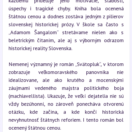
každému prideľuje jeho motivácie, slabosti, 
úspechy i tragické chyby. Kniha bola ocenená 
štátnou cenou a dodnes zostáva jedným z pilierov 
slovenskej historickej prózy. V škole sa často s 
„Adamom Šangalom“ stretávame nielen ako s 
beletrickým čítaním, ale aj s výborným odrazom 
historickej reality Slovenska.
Nemenej významný je román „Svätopluk“, v ktorom 
zobrazuje veľkomoravského panovníka nie 
idealizovane, ale ako krutého a mocenskými 
záujmami vedeného majstra politického boja 
(machiavellista). Ukazuje, že veľkí dejatelia nie sú 
vždy bezúhonní, no zároveň ponecháva otvorenú 
otázku, kde začína, a kde končí historická 
nevyhnutnosť štátnych reforiem. I tento román bol 
ocenený štátnou cenou.