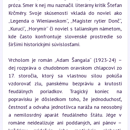
próza. Smer k nej mu naznačil literárny kritik Štefan 
Krčméry. Svoje skúsenosti vkladá do noviel ako 
„Legenda o Wieniawskom“, „Magister rytier Donč“, 
„Kuruci“, „Horymír“ či noviel s talianskym námetom, 
kde často konfrontuje slovenské prostredie so 
širšími historickými súvislosťami.
Vrcholom je román „Adam Šangala“ (1923-24) – 
dej rozpráva o chudobnom oravskom chlapcovi zo 
17. storočia, ktorý sa vlastnou silou pokúša 
vzdorovať zlu, panskému bezpráviu a krutosti 
feudálnych poriadkov. Tragický koniec na 
popravisku je dôsledkom toho, že jednoduchosť, 
čestnosť a odvaha jednotlivca naráža na neosobný 
a nemilosrdný aparát feudálneho štátu. Jége v 
románe neidealizuje ani poddaných, ani pánov – 