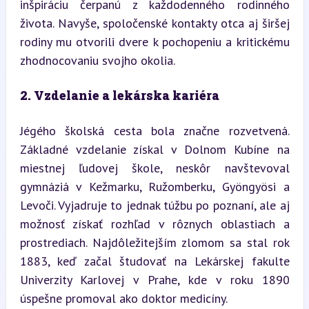
inšpiráciu čerpanú z každodenného rodinného 
života. Navyše, spoločenské kontakty otca aj širšej 
rodiny mu otvorili dvere k pochopeniu a kritickému 
zhodnocovaniu svojho okolia.
2. Vzdelanie a lekárska kariéra
Jégého školská cesta bola značne rozvetvená. 
Základné vzdelanie získal v Dolnom Kubíne na 
miestnej ľudovej škole, neskôr navštevoval 
gymnáziá v Kežmarku, Ružomberku, Gyöngyösi a 
Levoči. Vyjadruje to jednak túžbu po poznaní, ale aj 
možnosť získať rozhľad v rôznych oblastiach a 
prostrediach. Najdôležitejším zlomom sa stal rok 
1883, keď začal študovať na Lekárskej fakulte 
Univerzity Karlovej v Prahe, kde v roku 1890 
úspešne promoval ako doktor medicíny.