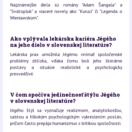
Najznámejšie diela sú romány "Adam Šangala" a
"Svätopluk" a viaceré novely ako "Kuruci" či "Legenda o
Wieniawskom".
Ako vplývala lekárska kariéra Jégého
na jeho dielo v slovenskej literatúre?
Lekárska prax umožnila Jégému vnímať spoločenské
problémy zblízka, vďaka čomu boli jeho literárne
postavy a situácie realistické a psychologicky
presvedčivé.
V čom spočíva jedinečnosť štýlu Jégého
v slovenskej literatúre?
Jégého štýl sa vyznačuje realizmom, analytickosťou,
satirou a hlbokým psychologickým vykreslením postáv,
pričom často prepája humanizmus s kritikou spoločnosti.