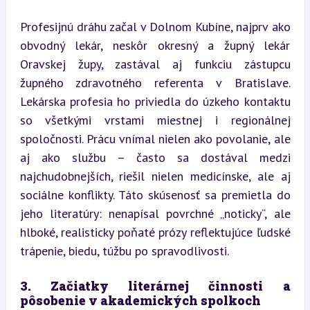
Profesijnú dráhu začal v Dolnom Kubíne, najprv ako 
obvodný lekár, neskôr okresný a župný lekár 
Oravskej župy, zastával aj funkciu zástupcu 
župného zdravotného referenta v Bratislave. 
Lekárska profesia ho priviedla do úzkeho kontaktu 
so všetkými vrstami miestnej i regionálnej 
spoločnosti. Prácu vnímal nielen ako povolanie, ale 
aj ako službu – často sa dostával medzi 
najchudobnejších, riešil nielen medicínske, ale aj 
sociálne konflikty. Táto skúsenosť sa premietla do 
jeho literatúry: nenapísal povrchné „noticky“, ale 
hlboké, realisticky poňaté prózy reflektujúce ľudské 
trápenie, biedu, túžbu po spravodlivosti.
3. Začiatky literárnej činnosti a 
pôsobenie v akademických spolkoch