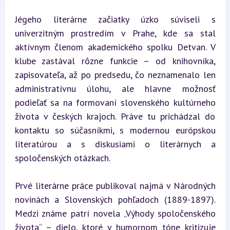
Jégeho literárne začiatky úzko súviseli s 
univerzitným prostredím v Prahe, kde sa stal 
aktívnym členom akademického spolku Detvan. V 
klube zastával rôzne funkcie – od knihovníka, 
zapisovateľa, až po predsedu, čo neznamenalo len 
administratívnu úlohu, ale hlavne možnosť 
podieľať sa na formovaní slovenského kultúrneho 
života v českých krajoch. Práve tu prichádzal do 
kontaktu so súčasníkmi, s modernou európskou 
literatúrou a s diskusiami o literárnych a 
spoločenských otázkach.
Prvé literárne práce publikoval najmä v Národných 
novinách a Slovenských pohľadoch (1889-1897). 
Medzi známe patrí novela „Výhody spoločenského 
života“ – dielo, ktoré v humornom tóne kritizuje 