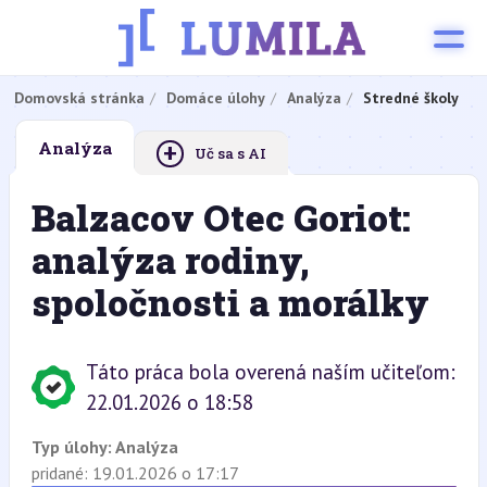
Domovská stránka
Domáce úlohy
Analýza
Stredné školy
+
Analýza
Uč sa s AI
Balzacov Otec Goriot:
analýza rodiny,
spoločnosti a morálky
Táto práca bola overená naším učiteľom:
22.01.2026 o 18:58
Typ úlohy:
Analýza
pridané: 19.01.2026 o 17:17