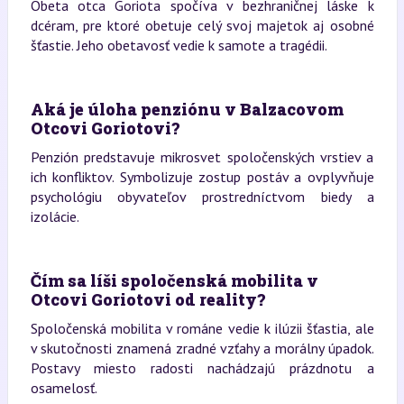
Obeta otca Goriota spočíva v bezhraničnej láske k
dcéram, pre ktoré obetuje celý svoj majetok aj osobné
šťastie. Jeho obetavosť vedie k samote a tragédii.
Aká je úloha penziónu v Balzacovom
Otcovi Goriotovi?
Penzión predstavuje mikrosvet spoločenských vrstiev a
ich konfliktov. Symbolizuje zostup postáv a ovplyvňuje
psychológiu obyvateľov prostredníctvom biedy a
izolácie.
Čím sa líši spoločenská mobilita v
Otcovi Goriotovi od reality?
Spoločenská mobilita v románe vedie k ilúzii šťastia, ale
v skutočnosti znamená zradné vzťahy a morálny úpadok.
Postavy miesto radosti nachádzajú prázdnotu a
osamelosť.