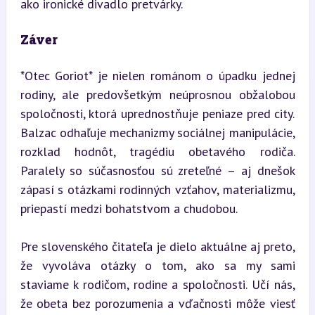
ako ironické divadlo pretvárky.
Záver
*Otec Goriot* je nielen románom o úpadku jednej 
rodiny, ale predovšetkým neúprosnou obžalobou 
spoločnosti, ktorá uprednostňuje peniaze pred city. 
Balzac odhaľuje mechanizmy sociálnej manipulácie, 
rozklad hodnôt, tragédiu obetavého rodiča. 
Paralely so súčasnosťou sú zreteľné – aj dnešok 
zápasí s otázkami rodinných vzťahov, materializmu, 
priepastí medzi bohatstvom a chudobou.
Pre slovenského čitateľa je dielo aktuálne aj preto, 
že vyvoláva otázky o tom, ako sa my sami 
staviame k rodičom, rodine a spoločnosti. Učí nás, 
že obeta bez porozumenia a vďačnosti môže viesť 