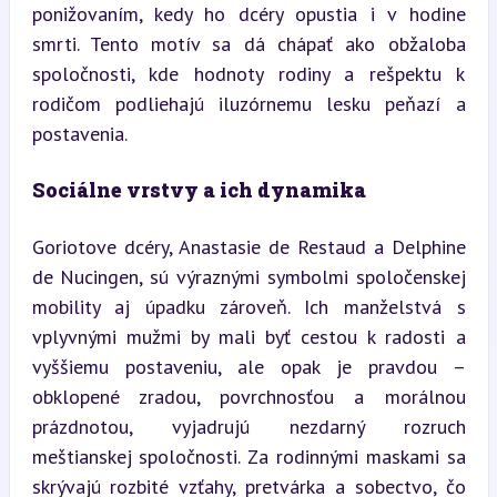
ponižovaním, kedy ho dcéry opustia i v hodine 
smrti. Tento motív sa dá chápať ako obžaloba 
spoločnosti, kde hodnoty rodiny a rešpektu k 
rodičom podliehajú iluzórnemu lesku peňazí a 
postavenia.
Sociálne vrstvy a ich dynamika
Goriotove dcéry, Anastasie de Restaud a Delphine 
de Nucingen, sú výraznými symbolmi spoločenskej 
mobility aj úpadku zároveň. Ich manželstvá s 
vplyvnými mužmi by mali byť cestou k radosti a 
vyššiemu postaveniu, ale opak je pravdou – 
obklopené zradou, povrchnosťou a morálnou 
prázdnotou, vyjadrujú nezdarný rozruch 
meštianskej spoločnosti. Za rodinnými maskami sa 
skrývajú rozbité vzťahy, pretvárka a sobectvo, čo 