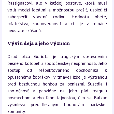
Rastignacovi, ale v každej postave, ktorá musí 
voliť medzi ideálmi a možnosťou prežiť, uspieť či 
zabezpečiť vlastnú rodinu. Hodnota obete, 
priateľstva, zodpovednosti a cti je v románe 
neustále skúšaná.
Vývin deja a jeho význam
Osud otca Goriota je tragickým stelesnením 
besného kolobehu spoločenskej neúprimnosti. Jeho 
zostup od rešpektovaného obchodníka k 
opustenému žobrákovi v tmavej izbe je výstrahou 
pred bezduchou honbou za peniazmi. Susedia i 
spoločnosť v penzióne na jeho pád reagujú 
posmechom alebo ľahostajnosťou, čím sa Balzac 
vysmieva predstieraným hodnotám parížskej 
komunity.