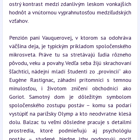
ostrý kontrast medzi zdanlivým leskom vonkajších 
hodnôt a vnútornou vyprahnutosťou medziľudských 
vzťahov.
Penzión pani Vauquerovej, v ktorom sa odohráva 
väčšina deja, je typickým príkladom spoločenského 
mikrosveta. Práve tu sa stretávajú ľudia rôzneho 
pôvodu, veku a povahy. Vedľa seba žijú skrachovaní 
šľachtici, nádejní mladí študenti zo „provincií“ ako 
Eugène Rastignac, záhadní prítomníci s temnou 
minulosťou, i životom zničení obchodníci ako 
Goriot. Samotný dom je dôležitým symbolom 
spoločenského zostupu postáv – komu sa podarí 
vystúpiť na parížsky Olymp a kto neodvratne klesá 
dolu. Balzac tu veľmi dôsledne pracuje s detailmi 
prostredia, ktoré podmieňujú aj psychológiu 
postáv – studené, biedne izby podporujú pocit 