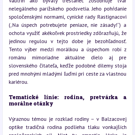
Vautrin ako bývalý trestanec zosobňuje tvár 
nelegálneho parížskeho podsvetia. Jeho pohŕdanie 
spoločenskými normami, cynické rady Rastignacovi 
(„Na úspech potrebujete peniaze, nie zásady!“) a 
ochota využiť akékoľvek prostriedky zdôrazňujú, že 
jedinou regulou v tejto dobe je bezohľadnosť. 
Tento výber medzi morálkou a úspechom robí z 
románu mimoriadne aktuálne dielo aj pre 
slovenského čitateľa, keďže podobné dilemy stoja 
pred mnohými mladými ľuďmi pri ceste za vlastnou 
kariérou.
Tematické línie: rodina, pretvárka a 
morálne otázky
Výraznou témou je rozklad rodiny – v Balzacovej 
optike tradičná rodina podlieha tlaku vonkajších 