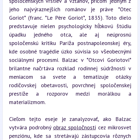
spoločenských vrstiev a vzťahov, pričom jedným z 
jeho najvýraznejších románov je práve *Otec 
Goriot* (franc. *Le Père Goriot*, 1835). Toto dielo 
predstavuje nielen psychologicky hĺbkovú štúdiu 
úpadku jedného otca, ale aj neúprosnú 
spoločenskú kritiku Paríža postnapoleonskej éry, 
kde osobné tragédie úzko súvisia so všeobecnými 
sociálnymi procesmi. Balzac v *Otcovi Goriotovi* 
brilantne načrtáva rozklad rodinnej súdržnosti v 
meniacom sa svete a tematizuje otázky 
rodičovskej obetavosti, povrchnej spoločenskej 
prestíže a rozporov medzi morálkou a 
materializmom.
Cieľom tejto eseje je zanalyzovať, ako Balzac 
vytvára podrobný 
obraz spoločnosti
 cez mikrosvet 
penziónu, kde sa stretávajú zástupcovia rôznych 