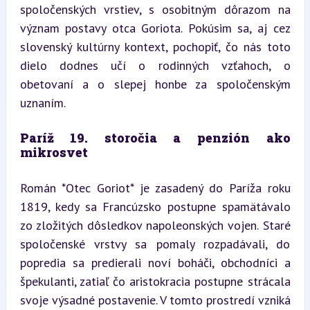
spoločenských vrstiev, s osobitným dôrazom na 
význam postavy otca Goriota. Pokúsim sa, aj cez 
slovenský kultúrny kontext, pochopiť, čo nás toto 
dielo dodnes učí o rodinných vzťahoch, o 
obetovaní a o slepej honbe za spoločenským 
uznaním.
Paríž 19. storočia a penzión ako 
mikrosvet
Román *Otec Goriot* je zasadený do Paríža roku 
1819, kedy sa Francúzsko postupne spamätávalo 
zo zložitých dôsledkov napoleonských vojen. Staré 
spoločenské vrstvy sa pomaly rozpadávali, do 
popredia sa predierali noví boháči, obchodníci a 
špekulanti, zatiaľ čo aristokracia postupne strácala 
svoje výsadné postavenie. V tomto prostredí vzniká 