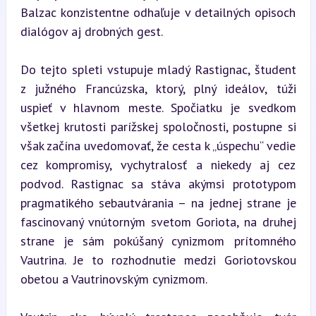
Balzac konzistentne odhaľuje v detailných opisoch 
dialógov aj drobných gest.
Do tejto spleti vstupuje mladý Rastignac, študent 
z južného Francúzska, ktorý, plný ideálov, túži 
uspieť v hlavnom meste. Spočiatku je svedkom 
všetkej krutosti parížskej spoločnosti, postupne si 
však začína uvedomovať, že cesta k „úspechu“ vedie 
cez kompromisy, vychytralosť a niekedy aj cez 
podvod. Rastignac sa stáva akýmsi prototypom 
pragmatikého sebautvárania – na jednej strane je 
fascinovaný vnútorným svetom Goriota, na druhej 
strane je sám pokúšaný cynizmom prítomného 
Vautrina. Je to rozhodnutie medzi Goriotovskou 
obetou a Vautrinovským cynizmom.