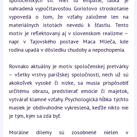
spoločenských síl. Niet tu empatie, láska je 
nahradená vypočítavosťou. Goriotovo stroskotanie 
vypovedá o tom, že vzťahy založené len na 
materiálnych istotách nevedú k šťastiu. Tento 
motív je reflektovaný aj v slovenskom realizme – 
napr. v Tajovského postave Maca Mlieča, kde 
rodina upadá v dôsledku chudoby a nepochopenia.
Rovnako aktuálny je motív spoločenskej pretvárky 
– všetky vrstvy parížskej spoločnosti, nech už sú 
akokoľvek vysoké či nízke, sa musia prispôsobiť 
určitému obrazu, predstierať emócie či majetok, 
vytvárať klamné vzťahy. Psychologická hĺbka týchto 
masiek je obdivuhodne vykreslená, keďže nikto nie 
je tým, kým sa zdá byť.
Morálne dilemy sú zosobnené nielen v 