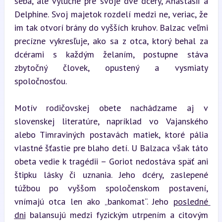
seba, ale výlučne pre svoje dve dcéry, Anastasii a 
Delphine. Svoj majetok rozdelí medzi ne, veriac, že 
im tak otvorí brány do vyšších kruhov. Balzac veľmi 
precízne vykresľuje, ako sa z otca, ktorý behal za 
dcérami s každým želaním, postupne stáva 
zbytočný človek, opustený a vysmiaty 
spoločnosťou.
Motív rodičovskej obete nachádzame aj v 
slovenskej literatúre, napríklad vo Vajanského 
alebo Timraviných postavách matiek, ktoré pália 
vlastné šťastie pre blaho detí. U Balzaca však táto 
obeta vedie k tragédii – Goriot nedostáva späť ani 
štipku lásky či uznania. Jeho dcéry, zaslepené 
túžbou po vyššom spoločenskom postavení, 
vnímajú otca len ako „bankomat“. Jeho 
posledné 
dni
 balansujú medzi fyzickým utrpením a citovým 