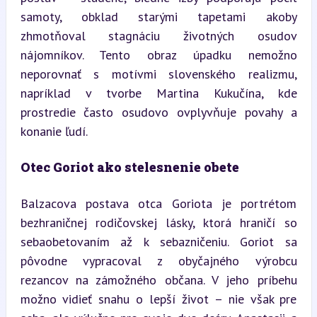
samoty, obklad starými tapetami akoby 
zhmotňoval stagnáciu životných osudov 
nájomníkov. Tento obraz úpadku nemožno 
neporovnať s motívmi slovenského realizmu, 
napríklad v tvorbe Martina Kukučína, kde 
prostredie často osudovo ovplyvňuje povahy a 
konanie ľudí.
Otec Goriot ako stelesnenie obete
Balzacova postava otca Goriota je portrétom 
bezhraničnej rodičovskej lásky, ktorá hraničí so 
sebaobetovaním až k sebazničeniu. Goriot sa 
pôvodne vypracoval z obyčajného výrobcu 
rezancov na zámožného občana. V jeho príbehu 
možno vidieť snahu o lepší život – nie však pre 