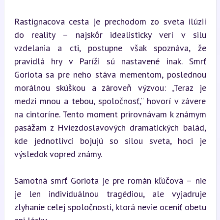
Rastignacova cesta je prechodom zo sveta ilúzií 
do reality – najskôr idealisticky verí v silu 
vzdelania a cti, postupne však spoznáva, že 
pravidlá hry v Paríži sú nastavené inak. Smrť 
Goriota sa pre neho stáva mementom, poslednou 
morálnou skúškou a zároveň výzvou: „Teraz je 
medzi mnou a tebou, spoločnosť,“ hovorí v závere 
na cintoríne. Tento moment prirovnávam k známym 
pasážam z Hviezdoslavových dramatických balád, 
kde jednotlivci bojujú so silou sveta, hoci je 
výsledok vopred známy.
Samotná smrť Goriota je pre román kľúčová – nie 
je len individuálnou tragédiou, ale vyjadruje 
zlyhanie celej spoločnosti, ktorá nevie oceniť obetu 