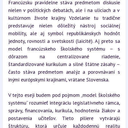
Francúzsku pravidelne stáva predmetom diskusie 
nielen v politických debatách, ale i na uliciach a v 
kultúrnom živote krajiny. Vzdelanie tu tradične 
predstavuje nielen dôležitý nástroj sociálnej 
mobility, ale aj symbol republikánskych hodnôt 
jednoty, rovnosti a svetskosti (laïcité). Aj preto sa 
model francúzskeho školského systému – s 
dôrazom na centralizované riadenie, 
štandardizované kurikulum a silné štátne zásahy – 
často stáva predmetom analýz a porovnávaní s 
inými európskymi krajinami, vrátane Slovenska.
V tejto eseji budem pod pojmom „model školského 
systému“ rozumieť integráciu legislatívneho rámca, 
správy, financovania, kurikula, hodnotenia žiakov a 
postavenia učiteľov. Tieto piliere vytvárajú 
štruktúru, ktorá určuje každodennú realitu 