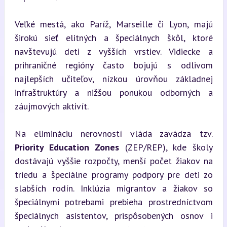
Veľké mestá, ako Paríž, Marseille či Lyon, majú 
širokú sieť elitných a špeciálnych škôl, ktoré 
navštevujú deti z vyšších vrstiev. Vidiecke a 
prihraničné regióny často bojujú s odlivom 
najlepších učiteľov, nízkou úrovňou základnej 
infraštruktúry a nižšou ponukou odborných a 
záujmových aktivít.
Na elimináciu nerovností vláda zavádza tzv. 
Priority Education Zones
 (ZEP/REP), kde školy 
dostávajú vyššie rozpočty, menší počet žiakov na 
triedu a špeciálne programy podpory pre deti zo 
slabších rodín. Inklúzia migrantov a žiakov so 
špeciálnymi potrebami prebieha prostredníctvom 
špeciálnych asistentov, prispôsobených osnov i 