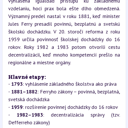
vyhlásená igualdad prístupu ku základnému 
vzdelaniu, hoci prax bola ešte dlho obmedzená. 
Významný predel nastal v roku 1881, keď minister 
Jules Ferry presadil povinnú, bezplatnú a svetskú 
školskú dochádzku. V 20. storočí reforma z roku 
1959 určila povinnosť školskej dochádzky do 16 
rokov. Roky 1982 a 1983 potom otvorili cestu 
decentralizácii, keď mnoho kompetencií prešlo na 
regionálne a miestne orgány.
Hlavné etapy:
- 
1793
: vyhlásenie základného školstva ako práva

- 
1881–1882
: Ferryho zákony – povinná, bezplatná, 
svetská dochádzka

- 
1959
: rozšírenie povinnej dochádzky do 16 rokov

- 
1982–1983
: decentralizácia správy (tzv. 
Defferreho zákony)