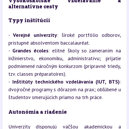
Vysokoškolské vzdelávanie a 
alternatívne cesty
Typy inštitúcií
- 
Verejné univerzity
: široké portfólio odborov, 
prístupné absolventom baccalauréat.

- 
Grandes écoles
: elitné školy so zameraním na 
inžinierstvo, ekonomiku, administratívu; prijatie 
podmienené náročným konkurzom (prípravné triedy, 
tzv. classes préparatoires).

- 
Inštitúty technického vzdelávania (IUT, BTS)
: 
dvojročné programy s dôrazom na prax; obľúbené u 
študentov smerujúcich priamo na trh práce.
Autonómia a riadenie
Univerzity disponujú väčšou akademickou a 