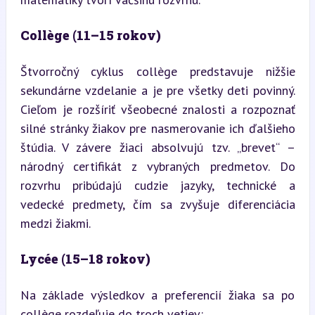
Collège (11–15 rokov)
Štvorročný cyklus collège predstavuje nižšie 
sekundárne vzdelanie a je pre všetky deti povinný. 
Cieľom je rozšíriť všeobecné znalosti a rozpoznať 
silné stránky žiakov pre nasmerovanie ich ďalšieho 
štúdia. V závere žiaci absolvujú tzv. „brevet“ – 
národný certifikát z vybraných predmetov. Do 
rozvrhu pribúdajú cudzie jazyky, technické a 
vedecké predmety, čím sa zvyšuje diferenciácia 
medzi žiakmi.
Lycée (15–18 rokov)
Na základe výsledkov a preferencií žiaka sa po 
collège rozdeľuje do troch vetiev: