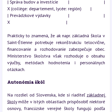
| Správa budov a investície        |                           | 
X (collège: departement, lycée: región)       |

| Prevádzkové výdavky              |                           | 
X                                             |
Prakticky to znamená, že ak napr. základná škola v 
Saint-Étienne potrebuje rekonštrukciu telocvične, 
financovanie a rozhodovanie zabezpečuje obec. 
Ministerstvo školstva však rozhoduje o obsahu 
výučby, metódach hodnotenia i personálnych 
otázkach.
Autonómia škôl
Na rozdiel od Slovenska, kde si riaditeľ 
základnej 
školy
 môže v istých oblastiach prispôsobiť niektoré 
osnovy, francúzske verejné školy fungujú podľa 