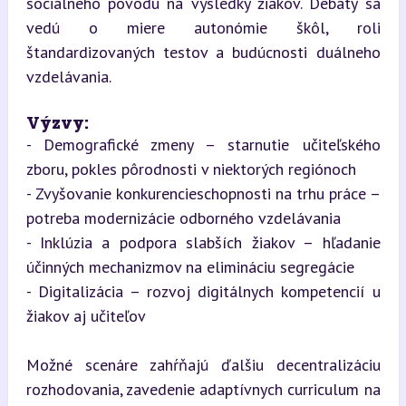
sociálneho pôvodu na výsledky žiakov. Debaty sa 
vedú o miere autonómie škôl, roli 
štandardizovaných testov a budúcnosti duálneho 
vzdelávania.
Výzvy:
- Demografické zmeny – starnutie učiteľského 
zboru, pokles pôrodnosti v niektorých regiónoch

- Zvyšovanie konkurencieschopnosti na trhu práce – 
potreba modernizácie odborného vzdelávania

- Inklúzia a podpora slabších žiakov – hľadanie 
účinných mechanizmov na elimináciu segregácie

- Digitalizácia – rozvoj digitálnych kompetencií u 
žiakov aj učiteľov
Možné scenáre zahŕňajú ďalšiu decentralizáciu 
rozhodovania, zavedenie adaptívnych curriculum na 