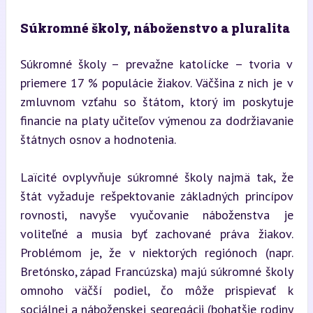
Súkromné školy, náboženstvo a pluralita
Súkromné školy – prevažne katolícke – tvoria v 
priemere 17 % populácie žiakov. Väčšina z nich je v 
zmluvnom vzťahu so štátom, ktorý im poskytuje 
financie na platy učiteľov výmenou za dodržiavanie 
štátnych osnov a hodnotenia.
Laïcité ovplyvňuje súkromné školy najmä tak, že 
štát vyžaduje rešpektovanie základných princípov 
rovnosti, navyše vyučovanie náboženstva je 
voliteľné a musia byť zachované práva žiakov. 
Problémom je, že v niektorých regiónoch (napr. 
Bretónsko, západ Francúzska) majú súkromné školy 
omnoho väčší podiel, čo môže prispievať k 
sociálnej a náboženskej segregácii (bohatšie rodiny 