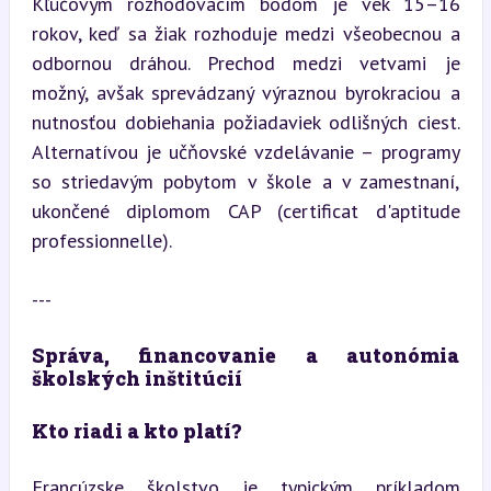
Kľúčovým rozhodovacím bodom je vek 15–16 
rokov, keď sa žiak rozhoduje medzi všeobecnou a 
odbornou dráhou. Prechod medzi vetvami je 
možný, avšak sprevádzaný výraznou byrokraciou a 
nutnosťou dobiehania požiadaviek odlišných ciest. 
Alternatívou je učňovské vzdelávanie – programy 
so striedavým pobytom v škole a v zamestnaní, 
ukončené diplomom CAP (certificat d'aptitude 
professionnelle).
---
Správa, financovanie a autonómia 
školských inštitúcií
Kto riadi a kto platí?
Francúzske školstvo je typickým príkladom 