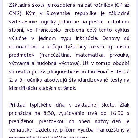
Základná škola je rozdelená na päť ročníkov (CP až 
CM2). Kým v Slovenskej republike je základné 
vzdelávanie logicky jednotné na prvom a druhom 
stupni, vo Francúzsku prebieha celý tento cyklus 
výlučne v jednom typu inštitúcie. Osnovy sú 
celonárodné a určujú týždenný rozvrh aj obsah 
predmetov (francúzština, matematika, prvouka, 
výtvarná a hudobná výchova). Už v tomto období 
sa realizujú tzv. „diagnostické hodnotenia“ – deti v 
2. a 5. ročníku absolvujú štandardizované testy na 
identifikáciu slabých stránok.
Príklad typického dňa v základnej škole: Žiak 
prichádza na 8:30, vyučovanie trvá do 16:30 s 
predĺženou prestávkou na obed. Každý deň je 
tematicky rozdelený, pričom výučba francúzštiny a 
matematiky tvorí väčšinu rozvrhu.