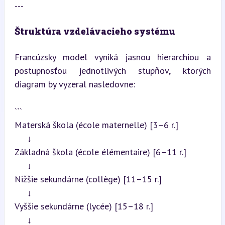
---
Štruktúra vzdelávacieho systému
Francúzsky model vyniká jasnou hierarchiou a 
postupnosťou jednotlivých stupňov, ktorých 
diagram by vyzeral nasledovne:
```

Materská škola (école maternelle) [3–6 r.]

     ↓

Základná škola (école élémentaire) [6–11 r.]

     ↓

Nižšie sekundárne (collège) [11–15 r.]

     ↓

Vyššie sekundárne (lycée) [15–18 r.]

     ↓
