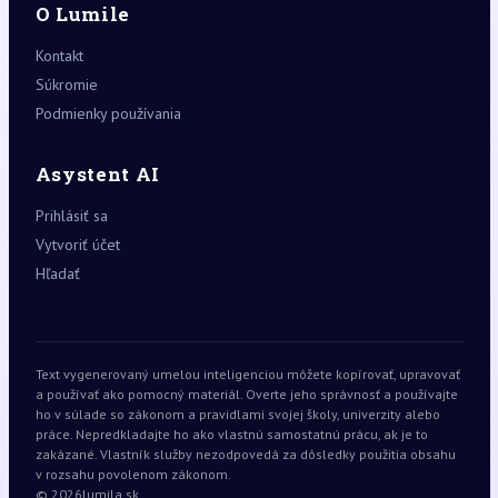
O Lumile
Kontakt
Súkromie
Podmienky používania
Asystent AI
Prihlásiť sa
Vytvoriť účet
Hľadať
Text vygenerovaný umelou inteligenciou môžete kopírovať, upravovať
a používať ako pomocný materiál. Overte jeho správnosť a používajte
ho v súlade so zákonom a pravidlami svojej školy, univerzity alebo
práce. Nepredkladajte ho ako vlastnú samostatnú prácu, ak je to
zakázané. Vlastník služby nezodpovedá za dôsledky použitia obsahu
v rozsahu povolenom zákonom.
© 2026
lumila.sk