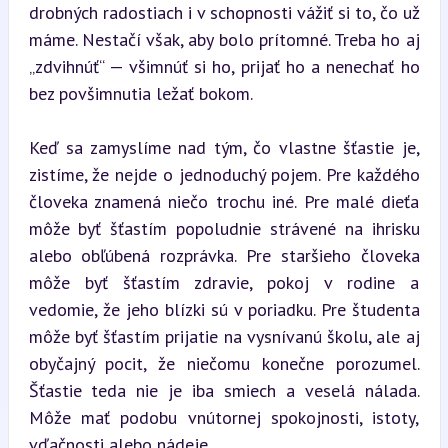
drobných radostiach i v schopnosti vážiť si to, čo už 
máme. Nestačí však, aby bolo prítomné. Treba ho aj 
„zdvihnúť“ — všimnúť si ho, prijať ho a nenechať ho 
bez povšimnutia ležať bokom.
Keď sa zamyslíme nad tým, čo vlastne šťastie je, 
zistíme, že nejde o jednoduchý pojem. Pre každého 
človeka znamená niečo trochu iné. Pre malé dieťa 
môže byť šťastím popoludnie strávené na ihrisku 
alebo obľúbená rozprávka. Pre staršieho človeka 
môže byť šťastím zdravie, pokoj v rodine a 
vedomie, že jeho blízki sú v poriadku. Pre študenta 
môže byť šťastím prijatie na vysnívanú školu, ale aj 
obyčajný pocit, že niečomu konečne porozumel. 
Šťastie teda nie je iba smiech a veselá nálada. 
Môže mať podobu vnútornej spokojnosti, istoty, 
vďačnosti alebo nádeje.