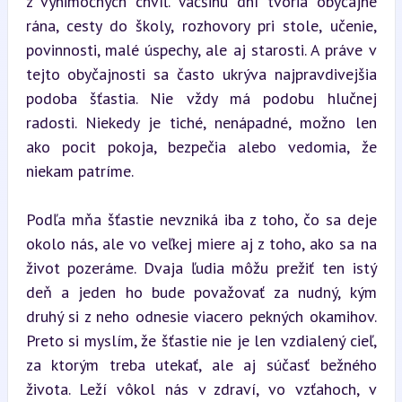
z výnimočných chvíľ. Väčšinu dní tvoria obyčajné 
rána, cesty do školy, rozhovory pri stole, učenie, 
povinnosti, malé úspechy, ale aj starosti. A práve v 
tejto obyčajnosti sa často ukrýva najpravdivejšia 
podoba šťastia. Nie vždy má podobu hlučnej 
radosti. Niekedy je tiché, nenápadné, možno len 
ako pocit pokoja, bezpečia alebo vedomia, že 
niekam patríme.
Podľa mňa šťastie nevzniká iba z toho, čo sa deje 
okolo nás, ale vo veľkej miere aj z toho, ako sa na 
život pozeráme. Dvaja ľudia môžu prežiť ten istý 
deň a jeden ho bude považovať za nudný, kým 
druhý si z neho odnesie viacero pekných okamihov. 
Preto si myslím, že šťastie nie je len vzdialený cieľ, 
za ktorým treba utekať, ale aj súčasť bežného 
života. Leží vôkol nás v zdraví, vo vzťahoch, v 