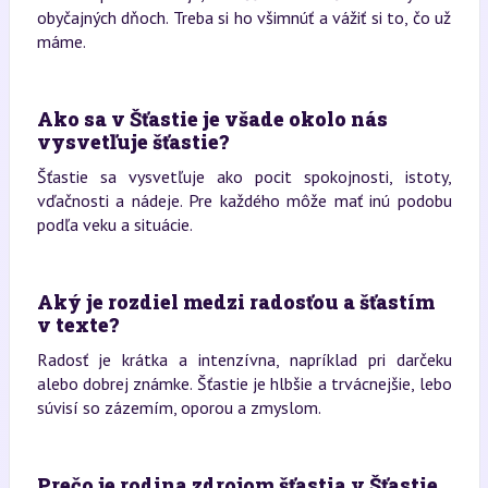
obyčajných dňoch. Treba si ho všimnúť a vážiť si to, čo už
máme.
Ako sa v Šťastie je všade okolo nás
vysvetľuje šťastie?
Šťastie sa vysvetľuje ako pocit spokojnosti, istoty,
vďačnosti a nádeje. Pre každého môže mať inú podobu
podľa veku a situácie.
Aký je rozdiel medzi radosťou a šťastím
v texte?
Radosť je krátka a intenzívna, napríklad pri darčeku
alebo dobrej známke. Šťastie je hlbšie a trvácnejšie, lebo
súvisí so zázemím, oporou a zmyslom.
Prečo je rodina zdrojom šťastia v Šťastie