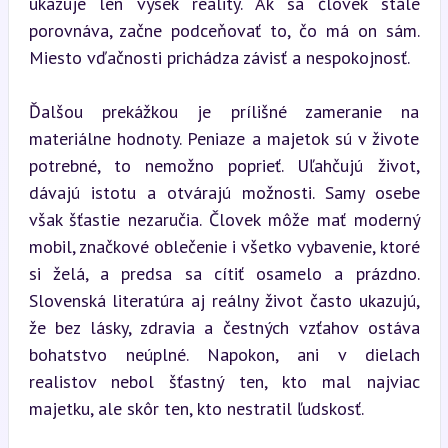
ukazuje len výsek reality. Ak sa človek stále 
porovnáva, začne podceňovať to, čo má on sám. 
Miesto vďačnosti prichádza závisť a nespokojnosť.
Ďalšou prekážkou je prílišné zameranie na 
materiálne hodnoty. Peniaze a majetok sú v živote 
potrebné, to nemožno poprieť. Uľahčujú život, 
dávajú istotu a otvárajú možnosti. Samy osebe 
však šťastie nezaručia. Človek môže mať moderný 
mobil, značkové oblečenie i všetko vybavenie, ktoré 
si želá, a predsa sa cítiť osamelo a prázdno. 
Slovenská literatúra aj reálny život často ukazujú, 
že bez lásky, zdravia a čestných vzťahov ostáva 
bohatstvo neúplné. Napokon, ani v dielach 
realistov nebol šťastný ten, kto mal najviac 
majetku, ale skôr ten, kto nestratil ľudskosť.