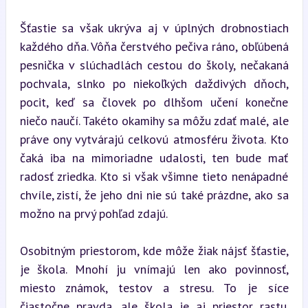
Šťastie sa však ukrýva aj v úplných drobnostiach 
každého dňa. Vôňa čerstvého pečiva ráno, obľúbená 
pesnička v slúchadlách cestou do školy, nečakaná 
pochvala, slnko po niekoľkých daždivých dňoch, 
pocit, keď sa človek po dlhšom učení konečne 
niečo naučí. Takéto okamihy sa môžu zdať malé, ale 
práve ony vytvárajú celkovú atmosféru života. Kto 
čaká iba na mimoriadne udalosti, ten bude mať 
radosť zriedka. Kto si však všimne tieto nenápadné 
chvíle, zistí, že jeho dni nie sú také prázdne, ako sa 
možno na prvý pohľad zdajú.
Osobitným priestorom, kde môže žiak nájsť šťastie, 
je škola. Mnohí ju vnímajú len ako povinnosť, 
miesto známok, testov a stresu. To je síce 
čiastočne pravda, ale škola je aj priestor rastu. 