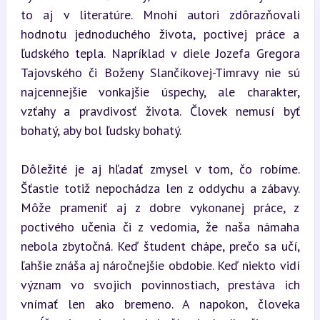
to aj v literatúre. Mnohí autori zdôrazňovali 
hodnotu jednoduchého života, poctivej práce a 
ľudského tepla. Napríklad v diele Jozefa Gregora 
Tajovského či Boženy Slančíkovej-Timravy nie sú 
najcennejšie vonkajšie úspechy, ale charakter, 
vzťahy a pravdivosť života. Človek nemusí byť 
bohatý, aby bol ľudsky bohatý.
Dôležité je aj hľadať zmysel v tom, čo robíme. 
Šťastie totiž nepochádza len z oddychu a zábavy. 
Môže prameniť aj z dobre vykonanej práce, z 
poctivého učenia či z vedomia, že naša námaha 
nebola zbytočná. Keď študent chápe, prečo sa učí, 
ľahšie znáša aj náročnejšie obdobie. Keď niekto vidí 
význam vo svojich povinnostiach, prestáva ich 
vnímať len ako bremeno. A napokon, človeka 