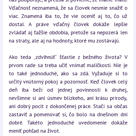
Vďačnosť neznamená, že sa človek nesmie snažiť o 
viac. Znamená iba to, že vie oceniť aj to, čo už 
dostal. A práve vďačný človek dokáže lepšie 
zvládať aj ťažšie obdobia, pretože sa nepozerá len 
na straty, ale aj na hodnoty, ktoré mu zostávajú.
Ako teda „zdvihnúť“ šťastie z bežného života? V 
prvom rade sa treba učiť vnímať maličkosti. Nie je 
to také jednoduché, ako sa zdá. Vyžaduje si to 
určitý vnútorný pokoj a pozornosť. Keď človek celý 
deň iba beží od jednej povinnosti k druhej, 
nevšimne si ani úsmev blízkeho, ani krásu prírody, 
ani dobrý pocit z dokončenej práce. Stačí sa občas 
zastaviť a pomenovať si, čo bolo na dnešnom dni 
dobré. Takéto jednoduché uvedomenie dokáže 
meniť pohľad na život.