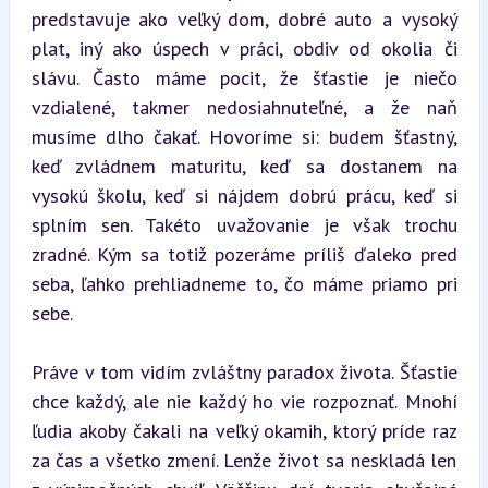
predstavuje ako veľký dom, dobré auto a vysoký 
plat, iný ako úspech v práci, obdiv od okolia či 
slávu. Často máme pocit, že šťastie je niečo 
vzdialené, takmer nedosiahnuteľné, a že naň 
musíme dlho čakať. Hovoríme si: budem šťastný, 
keď zvládnem maturitu, keď sa dostanem na 
vysokú školu, keď si nájdem dobrú prácu, keď si 
splním sen. Takéto uvažovanie je však trochu 
zradné. Kým sa totiž pozeráme príliš ďaleko pred 
seba, ľahko prehliadneme to, čo máme priamo pri 
sebe.
Práve v tom vidím zvláštny paradox života. Šťastie 
chce každý, ale nie každý ho vie rozpoznať. Mnohí 
ľudia akoby čakali na veľký okamih, ktorý príde raz 
za čas a všetko zmení. Lenže život sa neskladá len 