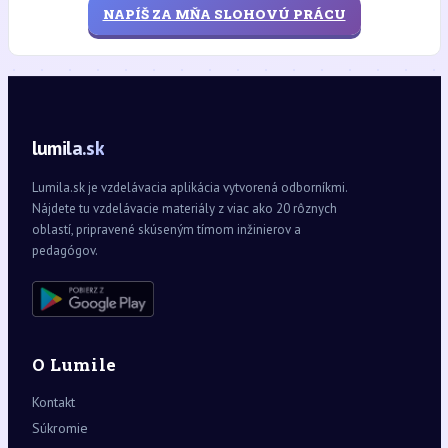
NAPÍŠ ZA MŇA SLOHOVÚ PRÁCU
lumila.sk
Lumila.sk je vzdelávacia aplikácia vytvorená odborníkmi.
Nájdete tu vzdelávacie materiály z viac ako 20 rôznych
oblastí, pripravené skúseným tímom inžinierov a
pedagógov.
O Lumile
Kontakt
Súkromie