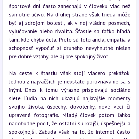
športové dni často zanechajú v človeku viac než 
samotné učivo. Na druhej strane však trieda môže 
byť aj zdrojom bolesti, ak v nej vládne posmech, 
vylučovanie alebo rivalita. Šťastie sa ťažko hľadá 
tam, kde chýba úcta. Preto sú tolerancia, empatia a 
schopnosť vypočuť si druhého nevyhnutné nielen 
pre dobré vzťahy, ale aj pre spokojný život.
Na ceste k šťastiu však stojí viacero prekážok. 
Jednou z najväčších je neustále porovnávanie sa s 
inými. Dnes k tomu výrazne prispievajú sociálne 
siete. Ľudia na nich ukazujú najkrajšie momenty 
svojho života, úspechy, dovolenky, nové veci či 
upravené fotografie. Mladý človek potom ľahko 
nadobudne pocit, že ostatní sú krajší, úspešnejší a 
spokojnejší. Zabúda však na to, že internet často 