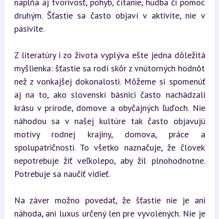
napĺňa aj tvorivosť, pohyb, čítanie, hudba či pomoc 
druhým. Šťastie sa často objaví v aktivite, nie v 
pasivite.
Z literatúry i zo života vyplýva ešte jedna dôležitá 
myšlienka: šťastie sa rodí skôr z vnútorných hodnôt 
než z vonkajšej dokonalosti. Môžeme si spomenúť 
aj na to, ako slovenskí básnici často nachádzali 
krásu v prírode, domove a obyčajných ľuďoch. Nie 
náhodou sa v našej kultúre tak často objavujú 
motívy rodnej krajiny, domova, práce a 
spolupatričnosti. To všetko naznačuje, že človek 
nepotrebuje žiť veľkolepo, aby žil plnohodnotne. 
Potrebuje sa naučiť vidieť.
Na záver možno povedať, že šťastie nie je ani 
náhoda, ani luxus určený len pre vyvolených. Nie je 