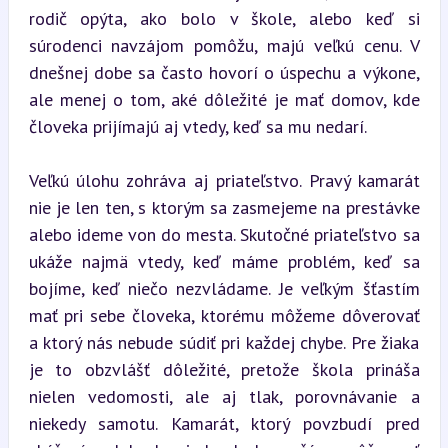
rodič opýta, ako bolo v škole, alebo keď si 
súrodenci navzájom pomôžu, majú veľkú cenu. V 
dnešnej dobe sa často hovorí o úspechu a výkone, 
ale menej o tom, aké dôležité je mať domov, kde 
človeka prijímajú aj vtedy, keď sa mu nedarí.
Veľkú úlohu zohráva aj priateľstvo. Pravý kamarát 
nie je len ten, s ktorým sa zasmejeme na prestávke 
alebo ideme von do mesta. Skutočné priateľstvo sa 
ukáže najmä vtedy, keď máme problém, keď sa 
bojíme, keď niečo nezvládame. Je veľkým šťastím 
mať pri sebe človeka, ktorému môžeme dôverovať 
a ktorý nás nebude súdiť pri každej chybe. Pre žiaka 
je to obzvlášť dôležité, pretože škola prináša 
nielen vedomosti, ale aj tlak, porovnávanie a 
niekedy samotu. Kamarát, ktorý povzbudí pred 