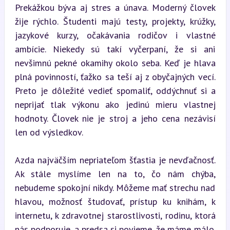
Prekážkou býva aj stres a únava. Moderný človek 
žije rýchlo. Študenti majú testy, projekty, krúžky, 
jazykové kurzy, očakávania rodičov i vlastné 
ambície. Niekedy sú takí vyčerpaní, že si ani 
nevšimnú pekné okamihy okolo seba. Keď je hlava 
plná povinností, ťažko sa teší aj z obyčajných vecí. 
Preto je dôležité vedieť spomaliť, oddýchnuť si a 
neprijať tlak výkonu ako jedinú mieru vlastnej 
hodnoty. Človek nie je stroj a jeho cena nezávisí 
len od výsledkov.
Azda najväčším nepriateľom šťastia je nevďačnosť. 
Ak stále myslíme len na to, čo nám chýba, 
nebudeme spokojní nikdy. Môžeme mať strechu nad 
hlavou, možnosť študovať, prístup ku knihám, k 
internetu, k zdravotnej starostlivosti, rodinu, ktorá 
nás podporuje, a predsa si povieme, že máme málo. 