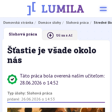
Domovská stránka
Domáce úlohy
Slohová práca
Stredné šk
+
Slohová práca
Uč sa s AI
Šťastie je všade okolo
nás
Táto práca bola overená naším učiteľom:
28.06.2026 o 14:52
Typ úlohy:
Slohová práca
pridané: 26.06.2026 o 14:53