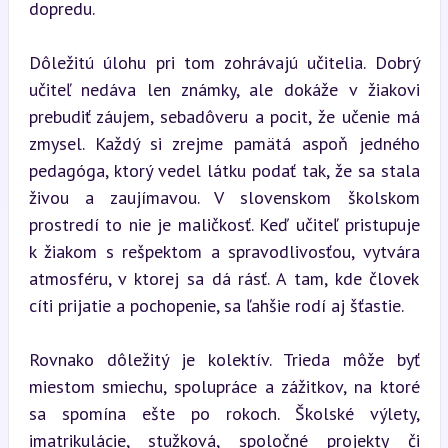
dopredu.
Dôležitú úlohu pri tom zohrávajú učitelia. Dobrý 
učiteľ nedáva len známky, ale dokáže v žiakovi 
prebudiť záujem, sebadôveru a pocit, že učenie má 
zmysel. Každý si zrejme pamätá aspoň jedného 
pedagóga, ktorý vedel látku podať tak, že sa stala 
živou a zaujímavou. V slovenskom školskom 
prostredí to nie je maličkosť. Keď učiteľ pristupuje 
k žiakom s rešpektom a spravodlivosťou, vytvára 
atmosféru, v ktorej sa dá rásť. A tam, kde človek 
cíti prijatie a pochopenie, sa ľahšie rodí aj šťastie.
Rovnako dôležitý je kolektív. Trieda môže byť 
miestom smiechu, spolupráce a zážitkov, na ktoré 
sa spomína ešte po rokoch. Školské výlety, 
imatrikulácie, stužková, spoločné projekty či 