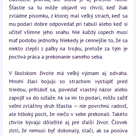
Šťastie sa tu môže objaviť vo chvíli, keď žiak 
zvládne písomku, z ktorej mal veľký strach, keď sa 
mu podarí dobre odpovedať pri tabuli alebo keď si 
učiteľ všimne jeho snahu. Nie každý úspech musí 
mať podobu jednotky. Niekedy je cennejšie to, že sa 
niekto zlepší z päťky na trojku, pretože za tým je 
poctivá práca a prekonanie samého seba.
V školskom živote má veľký význam aj odvaha. 
Mnohí žiaci bojujú so strachom vystúpiť pred 
triedou, prihlásiť sa, povedať vlastný názor alebo 
zapojiť sa do súťaže. Ak sa im to podarí, môžu zažiť 
veľmi zvláštny druh šťastia — nie povrchnú radosť, 
ale hlboký pocit, že niečo v sebe prekonali. Takéto 
chvíle bývajú dôležité aj pre ďalší život. Človek 
zistí, že nemusí byť dokonalý, stačí, ak sa posúva 