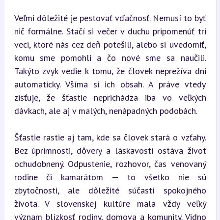
Veľmi dôležité je pestovať vďačnosť. Nemusí to byť 
nič formálne. Stačí si večer v duchu pripomenúť tri 
veci, ktoré nás cez deň potešili, alebo si uvedomiť, 
komu sme pomohli a čo nové sme sa naučili. 
Takýto zvyk vedie k tomu, že človek neprežíva dni 
automaticky. Všíma si ich obsah. A práve vtedy 
zisťuje, že šťastie neprichádza iba vo veľkých 
dávkach, ale aj v malých, nenápadných podobách.
Šťastie rastie aj tam, kde sa človek stará o vzťahy. 
Bez úprimnosti, dôvery a láskavosti ostáva život 
ochudobnený. Odpustenie, rozhovor, čas venovaný 
rodine či kamarátom — to všetko nie sú 
zbytočnosti, ale dôležité súčasti spokojného 
života. V slovenskej kultúre mala vždy veľký 
význam blízkosť rodiny, domova a komunity. Vidno 