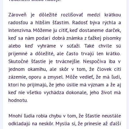
Zároveň je dôležité rozlišovať medzi krátkou 
radosťou a hlbším šťastím. Radosť býva rýchla a 
intenzívna. Môžeme ju cítiť, keď dostaneme darček, 
keď sa nám podarí dobrá známka z ťažkej písomky 
alebo keď vyhráme v súťaži. Také chvíle sú 
príjemné a dôležité, ale často trvajú len krátko. 
Skutočné šťastie je trvácnejšie. Nespočíva iba v 
jednom okamihu, ale skôr v tom, že človek cíti 
zázemie, oporu a zmysel. Môže vedieť, že má ľudí, 
ktorí ho prijímajú, že jeho úsilie má význam a že aj 
keď nie všetko vychádza dokonale, jeho život má 
hodnotu.
Mnohí ľudia robia chybu v tom, že šťastie neustále 
odkladajú na neskôr. Myslia si, že prinesie až ďalší 