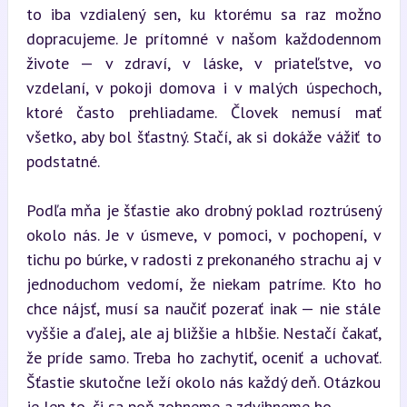
to iba vzdialený sen, ku ktorému sa raz možno 
dopracujeme. Je prítomné v našom každodennom 
živote — v zdraví, v láske, v priateľstve, vo 
vzdelaní, v pokoji domova i v malých úspechoch, 
ktoré často prehliadame. Človek nemusí mať 
všetko, aby bol šťastný. Stačí, ak si dokáže vážiť to 
podstatné.
Podľa mňa je šťastie ako drobný poklad roztrúsený 
okolo nás. Je v úsmeve, v pomoci, v pochopení, v 
tichu po búrke, v radosti z prekonaného strachu aj v 
jednoduchom vedomí, že niekam patríme. Kto ho 
chce nájsť, musí sa naučiť pozerať inak — nie stále 
vyššie a ďalej, ale aj bližšie a hlbšie. Nestačí čakať, 
že príde samo. Treba ho zachytiť, oceniť a uchovať. 
Šťastie skutočne leží okolo nás každý deň. Otázkou 
je len to, či sa poň zohneme a zdvihneme ho.