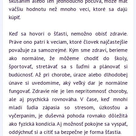
skúšaním alebo len jednoducho počúva, môže mať 
väčšiu hodnotu než mnoho vecí, ktoré sa dajú 
kúpiť.
Keď sa hovorí o šťastí, nemožno obísť zdravie. 
Práve ono patrí k veciam, ktoré človek najčastejšie 
považuje za samozrejmé. Kým sme zdraví, berieme 
ako normálne, že môžeme chodiť do školy, 
športovať, stretávať sa s ľuďmi a plánovať si 
budúcnosť. Až pri chorobe, úraze alebo dlhodobej 
únave si uvedomíme, aký veľký dar je normálne 
fungovať. Zdravie nie je len neprítomnosť choroby, 
ale aj psychická rovnováha. V čase, keď mnohí 
mladí ľudia zápasia so stresom, úzkosťou a 
vyčerpaním, je duševná pohoda rovnako dôležitá 
ako fyzická kondícia. Aj možnosť pokojne sa vyspať, 
oddýchnuť si a cítiť sa bezpečne je forma šťastia.