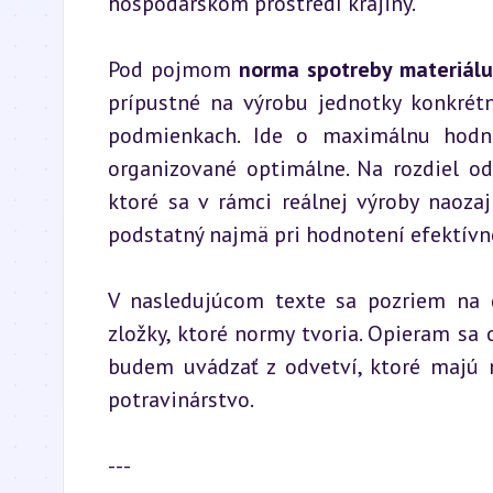
hospodárskom prostredí krajiny.
Pod pojmom 
norma spotreby materiálu
prípustné na výrobu jednotky konkrétn
podmienkach. Ide o maximálnu hodnot
organizované optimálne. Na rozdiel od
ktoré sa v rámci reálnej výroby naoza
podstatný najmä pri hodnotení efektívno
V nasledujúcom texte sa pozriem na d
zložky, ktoré normy tvoria. Opieram sa 
budem uvádzať z odvetví, ktoré majú na
potravinárstvo.
---