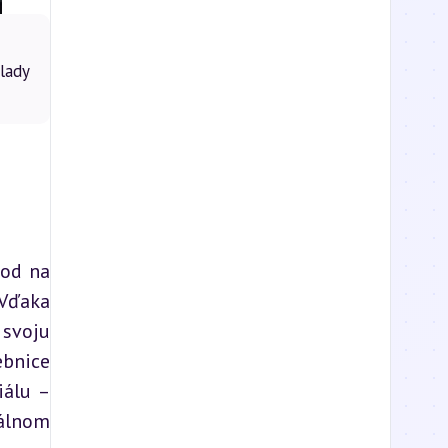
lady
od na 
Vďaka 
voju 
bnice 
álu – 
lnom 