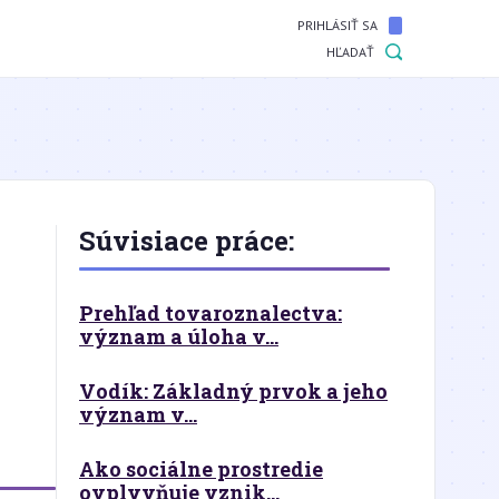
PRIHLÁSIŤ SA
HĽADAŤ
Súvisiace práce:
Prehľad tovaroznalectva:
význam a úloha v...
Vodík: Základný prvok a jeho
význam v...
Ako sociálne prostredie
ovplyvňuje vznik...