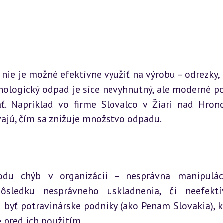
 nie je možné efektívne využiť na výrobu – odrezky, pi
hnologický odpad je síce nevyhnutný, ale moderné po
ť. Napríklad vo firme Slovalco v Žiari nad Hron
ívajú, čím sa znižuje množstvo odpadu.
du chýb v organizácii – nesprávna manipuláci
sledku nesprávneho uskladnenia, či neefektív
byť potravinárske podniky (ako Penam Slovakia), kd
e pred ich použitím.