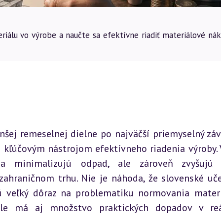
riálu vo výrobe a naučte sa efektívne riadiť materiálové nák
ej remeselnej dielne po najväčší priemyselný záv
 kľúčovým nástrojom efektívneho riadenia výroby. 
a minimalizujú odpad, ale zároveň zvyšujú s
hraničnom trhu. Nie je náhoda, že slovenské uče
 veľký dôraz na problematiku normovania materi
ale má aj množstvo praktických dopadov v reá