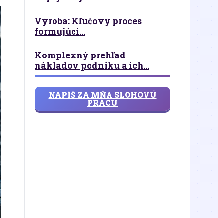
Výroba: Kľúčový proces
formujúci...
Komplexný prehľad
nákladov podniku a ich...
NAPÍŠ ZA MŇA SLOHOVÚ
PRÁCU