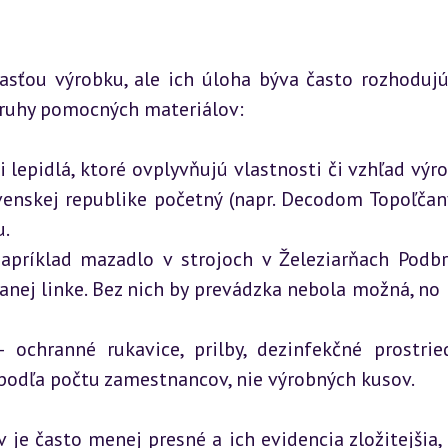
sťou výrobku, ale ich úloha býva často rozhodujúc
druhy pomocných materiálov:
či lepidlá, ktoré ovplyvňujú vlastnosti či vzhľad výro
enskej republike početný (napr. Decodom Topoľčany)
.

apríklad mazadlo v strojoch v Železiarňach Podbr
nej linke. Bez nich by prevádzka nebola možná, no n
– ochranné rukavice, prilby, dezinfekčné prostried
podľa počtu zamestnancov, nie výrobných kusov.
e často menej presné a ich evidencia zložitejšia, 