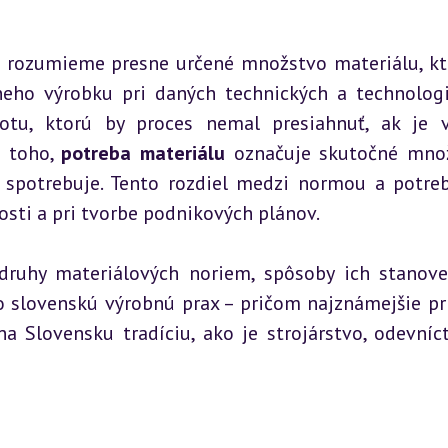
 rozumieme presne určené množstvo materiálu, kto
eho výrobku pri daných technických a technologi
u, ktorú by proces nemal presiahnuť, ak je v
 toho, 
potreba materiálu
 označuje skutočné množ
j spotrebuje. Tento rozdiel medzi normou a potreb
sti a pri tvorbe podnikových plánov.
ruhy materiálových noriem, spôsoby ich stanoven
o slovenskú výrobnú prax – pričom najznámejšie prí
 Slovensku tradíciu, ako je strojárstvo, odevníctv