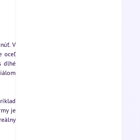
úť. V 
 oceľ 
 dlhé 
iálom 
íklad 
my je 
eálny 