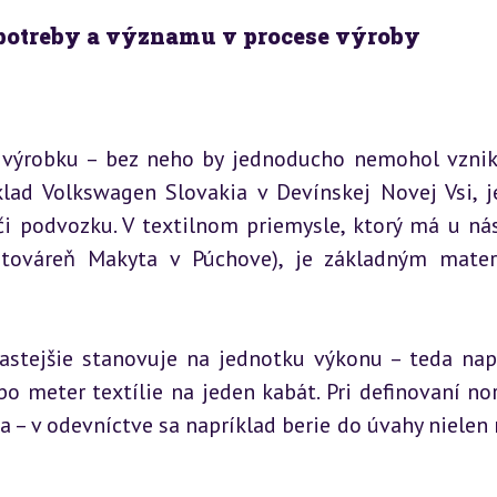
 spotreby a významu v procese výroby
 výrobku – bez neho by jednoducho nemohol vznikn
lad Volkswagen Slovakia v Devínskej Novej Vsi, je
 podvozku. V textilnom priemysle, ktorý má u nás
ováreň Makyta v Púchove), je základným mater
astejšie stanovuje na jednotku výkonu – teda napr
o meter textílie na jeden kabát. Pri definovaní nor
 – v odevníctve sa napríklad berie do úvahy nielen r