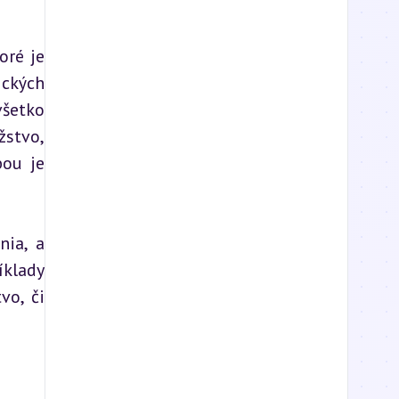
ré je 
ckých 
šetko 
stvo, 
ou je 
ia, a 
klady 
o, či 