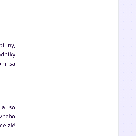
liny, 
dniky 
om sa 
a so 
neho 
e zlé 