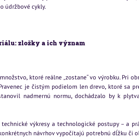
bo údržbové cykly.
riálu: zložky a ich význam
 množstvo, ktoré reálne „zostane“ vo výrobku. Pri obr
 Pravenec je čistým podielom len drevo, ktoré sa pr
tanovil nadmernú normu, dochádzalo by k plytva
technické výkresy a technologické postupy – a prá
 konkrétnych návrhov vypočítajú potrebnú dĺžku či 