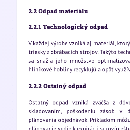
2.2 Odpad materiálu
2.2.1 Technologický odpad
V každej výrobe vzniká aj materiál, ktorý
triesky z obrábacích strojov. Takýto tec
sa snažia jeho množstvo optimalizova
hliníkové hobliny recyklujú a opäť využ
2.2.2 Ostatný odpad
Ostatný odpad vzniká zväčša z dôvo
skladovaním, poškodeniu zásob v dô
plánovania objednávok. Príkladom môžu 
plánovanie vedie k expirácii surovín ešt