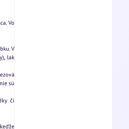
a. Vo 
bku. V 
, lak 
ezová 
ie sú 
ky či 
keďže 