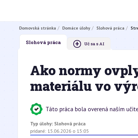
Domovská stránka
Domáce úlohy
Slohová práca
Str
+
Slohová práca
Uč sa s AI
Ako normy ovply
materiálu vo vý
Táto práca bola overená naším učite
Typ úlohy:
Slohová práca
pridané: 15.06.2026 o 15:05