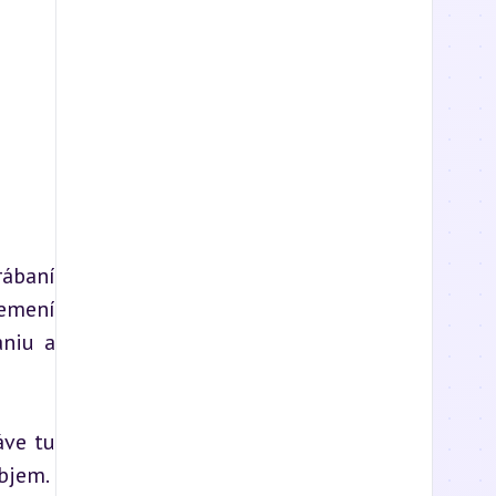
ábaní 
emení 
niu a 
ve tu 
objem.