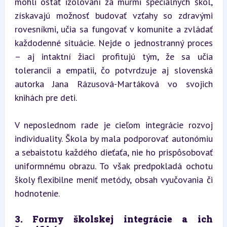
mohli ostať izolovaní za múrmi špeciálnych škôl, 
získavajú možnosť budovať vzťahy so zdravými 
rovesníkmi, učia sa fungovať v komunite a zvládať 
každodenné situácie. Nejde o jednostranný proces 
– aj intaktní žiaci profitujú tým, že sa učia 
tolerancii a empatii, čo potvrdzuje aj slovenská 
autorka Jana Rázusová-Martáková vo svojich 
knihách pre deti.
V neposlednom rade je cieľom integrácie rozvoj 
individuality. Škola by mala podporovať autonómiu 
a sebaistotu každého dieťaťa, nie ho prispôsobovať 
uniformnému obrazu. To však predpokladá ochotu 
školy flexibilne meniť metódy, obsah vyučovania či 
hodnotenie.
3. Formy školskej integrácie a ich 