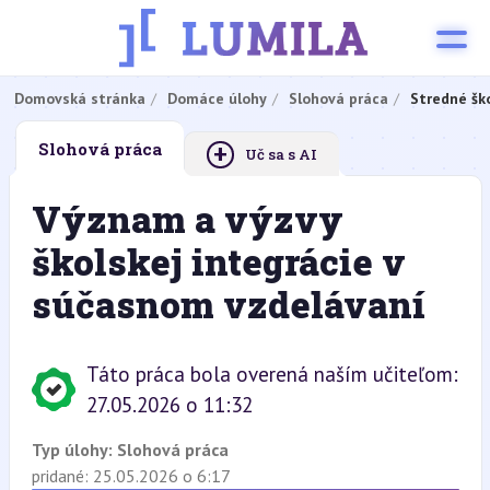
Domovská stránka
Domáce úlohy
Slohová práca
Stredné šk
+
Slohová práca
Uč sa s AI
Význam a výzvy
školskej integrácie v
súčasnom vzdelávaní
Táto práca bola overená naším učiteľom:
27.05.2026 o 11:32
Typ úlohy:
Slohová práca
pridané: 25.05.2026 o 6:17