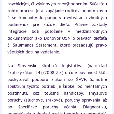
psychickým, či vývinovým znevýhodnením. Súčasťou 
tohto procesu je aj zapájanie rodičov, odborníkov a 
širšej komunity do podpory a vytvárania vhodných 
podmienok pre každé dieťa. Právne základy 
integrácie boli položené v medzinárodných 
dokumentoch ako Dohovor OSN o právach dieťaťa 
či Salamanca Statement, ktoré presadzujú právo 
všetkých detí na vzdelanie.
Na Slovensku školská legislatíva (napríklad 
školský zákon 245/2008 Z.z.) určuje povinnosť škôl 
poskytovať podporu žiakom so ŠVVP. Samotné 
spektrum týchto potrieb je široké: od mentálnych 
postihnutí, cez telesné handicapy, zmyslové 
poruchy (sluchové, zrakové), poruchy správania až 
po špecifické poruchy učenia. Diagnostiku, 
odporúčania a dohľad nad integráciou zabezpečujú 