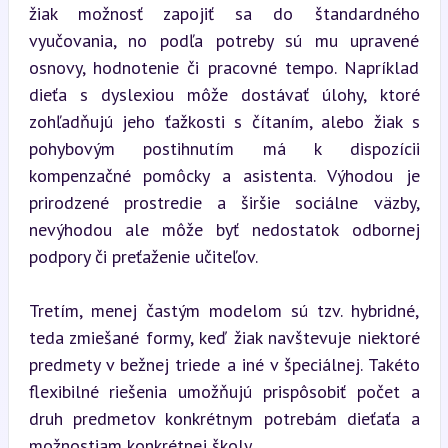
žiak možnosť zapojiť sa do štandardného 
vyučovania, no podľa potreby sú mu upravené 
osnovy, hodnotenie či pracovné tempo. Napríklad 
dieťa s dyslexiou môže dostávať úlohy, ktoré 
zohľadňujú jeho ťažkosti s čítaním, alebo žiak s 
pohybovým postihnutím má k dispozícii 
kompenzačné pomôcky a asistenta. Výhodou je 
prirodzené prostredie a širšie sociálne väzby, 
nevýhodou ale môže byť nedostatok odbornej 
podpory či preťaženie učiteľov.
Tretím, menej častým modelom sú tzv. hybridné, 
teda zmiešané formy, keď žiak navštevuje niektoré 
predmety v bežnej triede a iné v špeciálnej. Takéto 
flexibilné riešenia umožňujú prispôsobiť počet a 
druh predmetov konkrétnym potrebám dieťaťa a 
možnostiam konkrétnej školy.