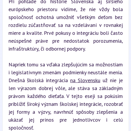
Pri pohľade do histórie Slovenska aj širšieho 
európskeho priestoru vidíme, že nie vždy bola 
spoločnosť ochotná umožniť všetkým deťom bez 
rozdielu zúčastňovať sa na vzdelávaní v rovnakej 
miere a kvalite. Prvé pokusy o integráciu boli často 
neúspešné práve pre nedostatok porozumenia, 
infraštruktúry, či odbornej podpory.
Napriek tomu sa vďaka zlepšujúcim sa možnostiam 
i legislatívnym zmenám podmienky neustále menia. 
Dnešná školská integrácia 
na Slovensku
 už nie je 
len výrazom dobrej vôle, ale stáva sa základným 
právom každého dieťaťa. V tejto eseji sa pokúsim 
priblížiť široký význam školskej integrácie, rozobrať 
jej formy a výzvy, navrhnúť spôsoby zlepšenia a 
ukázať jej prínos pre jednotlivcov i celú 
spoločnosť.