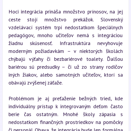
Hoci integrácia prináša množstvo prínosov, na jej 
ceste stojí množstvo prekážok. Slovenský 
vzdelávací systém trpí nedostatkom špeciálnych 
pedagógov, mnoho učiteľov nemá s integráciou 
žiadnu skúsenosť. Infrastruktúra nevyhovuje 
moderným požiadavkám – v niektorých školách 
chýbajú výťahy či bezbariérové toalety. Ďalšou 
bariérou sú predsudky – či už zo strany rodičov 
iných žiakov, alebo samotných učiteľov, ktorí sa 
obávajú zvýšenej záťaže.
Problémom je aj preťaženie bežných tried, kde 
individuálny prístup k integrovaným deťom často 
berie čas ostatným. Mnohé školy zápasia s 
nedostatkom finančných prostriedkov na pomôcky 
či personál. Obava, že integrácia bude len formálna 