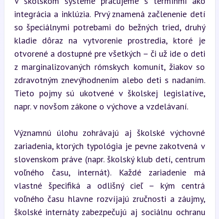
V školskom systéme pracujeme s termínmi ako 
integrácia a inklúzia. Prvý znamená začlenenie detí 
so špeciálnymi potrebami do bežných tried, druhý 
kladie dôraz na vytvorenie prostredia, ktoré je 
otvorené a dostupné pre všetkých – či už ide o deti 
z marginalizovaných rómskych komunít, žiakov so 
zdravotným znevýhodnením alebo deti s nadaním. 
Tieto pojmy sú ukotvené v školskej legislatíve, 
napr. v novšom zákone o výchove a vzdelávaní.
Významnú úlohu zohrávajú aj školské výchovné 
zariadenia, ktorých typológia je pevne zakotvená v 
slovenskom práve (napr. školský klub detí, centrum 
voľného času, internát). Každé zariadenie má 
vlastné špecifiká a odlišný cieľ – kým centrá 
voľného času hlavne rozvíjajú zručnosti a záujmy, 
školské internáty zabezpečujú aj sociálnu ochranu 