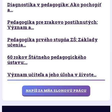
Diagnostika v pedagogike: Ako pochopiť
a...
Pedagogika pre zrakovo postihnutých:
Význam a...
Pedagogika prvého stupňa ZŠ: Základy
učenia...
60 rokov Štátneho pedagogického
ústavu:...
Význam učiteľa a jeho úloha v živote...
NAPÍŠ ZA MŇA SLOHOVÚ PRÁCU