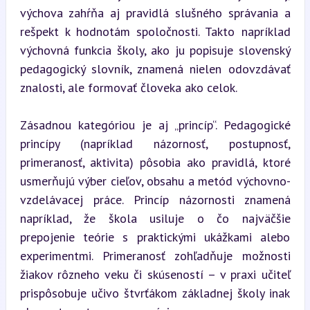
výchova zahŕňa aj pravidlá slušného správania a 
rešpekt k hodnotám spoločnosti. Takto napríklad 
výchovná funkcia školy, ako ju popisuje slovenský 
pedagogický slovník, znamená nielen odovzdávať 
znalosti, ale formovať človeka ako celok.
Zásadnou kategóriou je aj „princíp“. Pedagogické 
princípy (napríklad názornosť, postupnosť, 
primeranosť, aktivita) pôsobia ako pravidlá, ktoré 
usmerňujú výber cieľov, obsahu a metód výchovno-
vzdelávacej práce. Princíp názornosti znamená 
napríklad, že škola usiluje o čo najväčšie 
prepojenie teórie s praktickými ukážkami alebo 
experimentmi. Primeranosť zohľadňuje možnosti 
žiakov rôzneho veku či skúseností – v praxi učiteľ 
prispôsobuje učivo štvrťákom základnej školy inak 