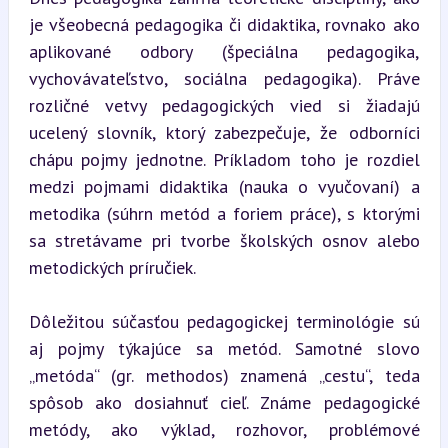
je všeobecná pedagogika či didaktika, rovnako ako 
aplikované odbory (špeciálna pedagogika, 
vychovávateľstvo, sociálna pedagogika). Práve 
rozličné vetvy pedagogických vied si žiadajú 
ucelený slovník, ktorý zabezpečuje, že odborníci 
chápu pojmy jednotne. Príkladom toho je rozdiel 
medzi pojmami didaktika (nauka o vyučovaní) a 
metodika (súhrn metód a foriem práce), s ktorými 
sa stretávame pri tvorbe školských osnov alebo 
metodických príručiek.
Dôležitou súčasťou pedagogickej terminológie sú 
aj pojmy týkajúce sa metód. Samotné slovo 
„metóda“ (gr. methodos) znamená „cestu“, teda 
spôsob ako dosiahnuť cieľ. Známe pedagogické 
metódy, ako výklad, rozhovor, problémové 