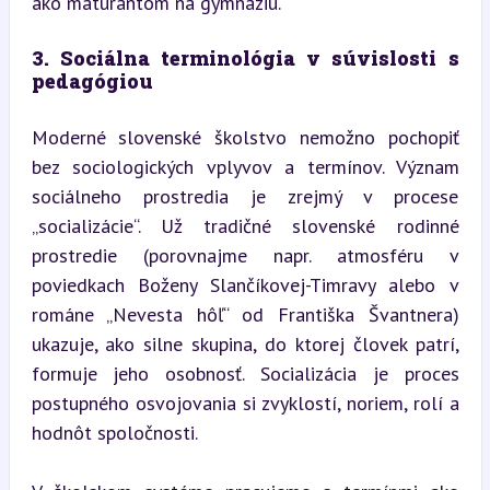
ako maturantom na gymnáziu.
3. Sociálna terminológia v súvislosti s 
pedagógiou
Moderné slovenské školstvo nemožno pochopiť 
bez sociologických vplyvov a termínov. Význam 
sociálneho prostredia je zrejmý v procese 
„socializácie“. Už tradičné slovenské rodinné 
prostredie (porovnajme napr. atmosféru v 
poviedkach Boženy Slančíkovej-Timravy alebo v 
románe „Nevesta hôľ“ od Františka Švantnera) 
ukazuje, ako silne skupina, do ktorej človek patrí, 
formuje jeho osobnosť. Socializácia je proces 
postupného osvojovania si zvyklostí, noriem, rolí a 
hodnôt spoločnosti.