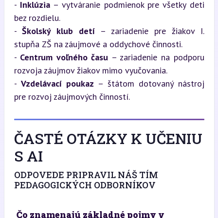
- 
Inklúzia
 – vytváranie podmienok pre všetky deti 
bez rozdielu.

- 
Školský klub detí
 – zariadenie pre žiakov I. 
stupňa ZŠ na záujmové a oddychové činnosti.

- 
Centrum voľného času
 – zariadenie na podporu 
rozvoja záujmov žiakov mimo vyučovania.

- 
Vzdelávací poukaz
 – štátom dotovaný nástroj 
pre rozvoj záujmových činností.
ČASTÉ OTÁZKY K UČENIU
S AI
ODPOVEDE PRIPRAVIL NÁŠ TÍM
PEDAGOGICKÝCH ODBORNÍKOV
Čo znamenajú základné pojmy v