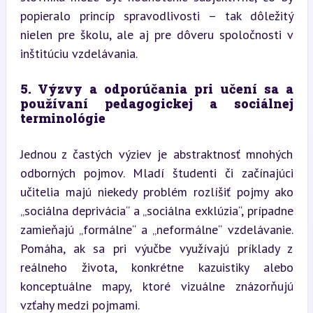
popieralo princíp spravodlivosti – tak dôležitý 
nielen pre školu, ale aj pre dôveru spoločnosti v 
inštitúciu vzdelávania.
5. Výzvy a odporúčania pri učení sa a 
používaní pedagogickej a sociálnej 
terminológie
Jednou z častých výziev je abstraktnosť mnohých 
odborných pojmov. Mladí študenti či začínajúci 
učitelia majú niekedy problém rozlíšiť pojmy ako 
„sociálna deprivácia“ a „sociálna exklúzia“, prípadne 
zamieňajú „formálne“ a „neformálne“ vzdelávanie. 
Pomáha, ak sa pri výučbe využívajú príklady z 
reálneho života, konkrétne kazuistiky alebo 
konceptuálne mapy, ktoré vizuálne znázorňujú 
vzťahy medzi pojmami.