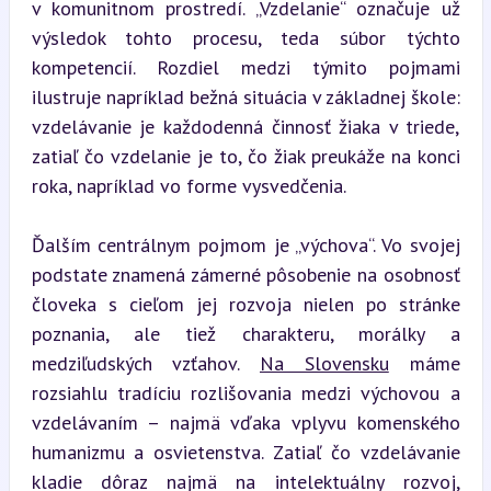
v komunitnom prostredí. „Vzdelanie“ označuje už 
výsledok tohto procesu, teda súbor týchto 
kompetencií. Rozdiel medzi týmito pojmami 
ilustruje napríklad bežná situácia v základnej škole: 
vzdelávanie je každodenná činnosť žiaka v triede, 
zatiaľ čo vzdelanie je to, čo žiak preukáže na konci 
roka, napríklad vo forme vysvedčenia.
Ďalším centrálnym pojmom je „výchova“. Vo svojej 
podstate znamená zámerné pôsobenie na osobnosť 
človeka s cieľom jej rozvoja nielen po stránke 
poznania, ale tiež charakteru, morálky a 
medziľudských vzťahov. 
Na Slovensku
 máme 
rozsiahlu tradíciu rozlišovania medzi výchovou a 
vzdelávaním – najmä vďaka vplyvu komenského 
humanizmu a osvietenstva. Zatiaľ čo vzdelávanie 
kladie dôraz najmä na intelektuálny rozvoj, 