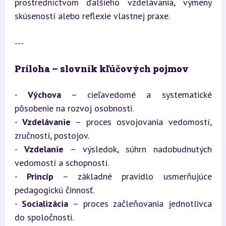
prostredníctvom ďalšieho vzdelávania, výmeny 
skúseností alebo reflexie vlastnej praxe.
---
Príloha – slovník kľúčových pojmov
- 
Výchova
 – cieľavedomé a systematické 
pôsobenie na rozvoj osobnosti.

- 
Vzdelávanie
 – proces osvojovania vedomostí, 
zručností, postojov.

- 
Vzdelanie
 – výsledok, súhrn nadobudnutých 
vedomostí a schopností.

- 
Princíp
 – základné pravidlo usmerňujúce 
pedagogickú činnosť.

- 
Socializácia
 – proces začleňovania jednotlivca 
do spoločnosti.
