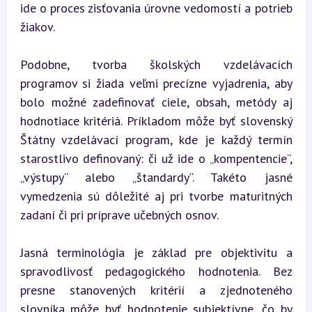
ide o proces zisťovania úrovne vedomostí a potrieb 
žiakov.
Podobne, tvorba školských vzdelávacích 
programov si žiada veľmi precízne vyjadrenia, aby 
bolo možné zadefinovať ciele, obsah, metódy aj 
hodnotiace kritériá. Príkladom môže byť slovenský 
Štátny vzdelávací program, kde je každý termín 
starostlivo definovaný: či už ide o „kompentencie“, 
„výstupy“ alebo „štandardy“. Takéto jasné 
vymedzenia sú dôležité aj pri tvorbe maturitných 
zadaní či pri príprave učebných osnov.
Jasná terminológia je základ pre objektivitu a 
spravodlivosť pedagogického hodnotenia. Bez 
presne stanovených kritérií a zjednoteného 
slovníka môže byť hodnotenie subjektívne, čo by 