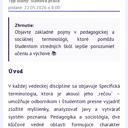
Typ úlohy:
Slohová práca
pridané: 22.05.2026 o 8:00
Zhrnutie:
Objavte základné pojmy v pedagogickej a
sociálnej terminológii, ktoré pomôžu
študentom stredných škôl lepšie porozumieť
učeniu a výchove 📚
Úvod
V každej vedeckej disciplíne sa objavuje špecifická 
terminológia, ktorá je akousi jeho „rečou“ – 
umožňuje odborníkom i študentom presne vyjadriť 
zložité myšlienky, analyzovať javy a vytvárať 
systém poznania. Pedagogika a sociológia, dve 
kľúčové vedné oblasti formujúce charakter 