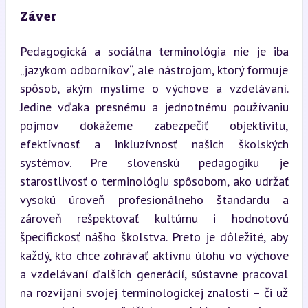
Záver
Pedagogická a sociálna terminológia nie je iba 
„jazykom odborníkov“, ale nástrojom, ktorý formuje 
spôsob, akým myslíme o výchove a vzdelávaní. 
Jedine vďaka presnému a jednotnému používaniu 
pojmov dokážeme zabezpečiť objektivitu, 
efektívnosť a inkluzívnosť našich školských 
systémov. Pre slovenskú pedagogiku je 
starostlivosť o terminológiu spôsobom, ako udržať 
vysokú úroveň profesionálneho štandardu a 
zároveň rešpektovať kultúrnu i hodnotovú 
špecifickosť nášho školstva. Preto je dôležité, aby 
každý, kto chce zohrávať aktívnu úlohu vo výchove 
a vzdelávaní ďalších generácií, sústavne pracoval 
na rozvíjaní svojej terminologickej znalosti – či už 