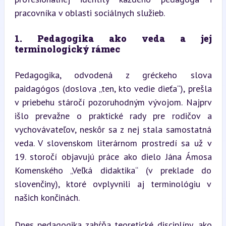
pracovníka v oblasti sociálnych služieb.
1. Pedagogika ako veda a jej 
terminologický rámec
Pedagogika, odvodená z gréckeho slova 
paidagógos (doslova „ten, kto vedie dieťa“), prešla 
v priebehu stáročí pozoruhodným vývojom. Najprv 
išlo prevažne o praktické rady pre rodičov a 
vychovávateľov, neskôr sa z nej stala samostatná 
veda. V slovenskom literárnom prostredí sa už v 
19. storočí objavujú práce ako dielo Jána Ámosa 
Komenského „Veľká didaktika“ (v preklade do 
slovenčiny), ktoré ovplyvnili aj terminológiu v 
našich končinách.
Dnes pedagogika zahŕňa teoretické disciplíny, ako 