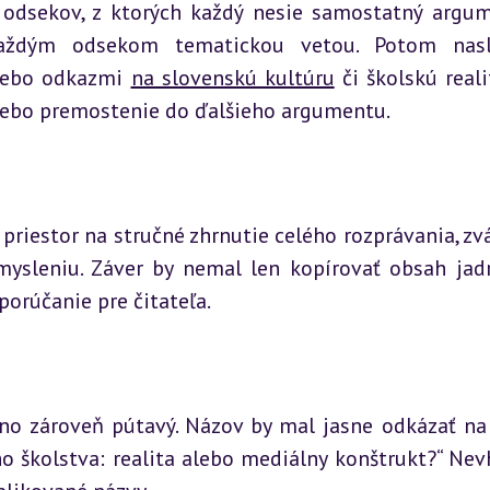
o odsekov, z ktorých každý nesie samostatný argum
aždým odsekom tematickou vetou. Potom nasle
alebo odkazmi 
na slovenskú kultúru
 či školskú reali
lebo premostenie do ďalšieho argumentu.
 priestor na stručné zhrnutie celého rozprávania, zvá
ysleniu. Záver by nemal len kopírovať obsah jadra
porúčanie pre čitateľa.
 no zároveň pútavý. Názov by mal jasne odkázať na
ho školstva: realita alebo mediálny konštrukt?“ Nev