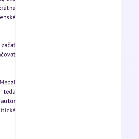
rétne 
enské 
začať 
čovať 
edzi 
 teda 
autor 
tické 