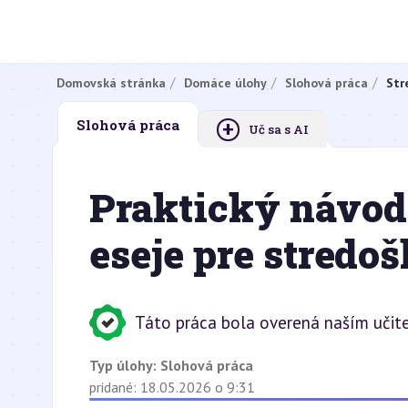
Domovská stránka
Domáce úlohy
Slohová práca
Str
+
Slohová práca
Uč sa s AI
Praktický návod 
eseje pre stredo
Táto práca bola overená naším učit
Typ úlohy:
Slohová práca
pridané: 18.05.2026 o 9:31