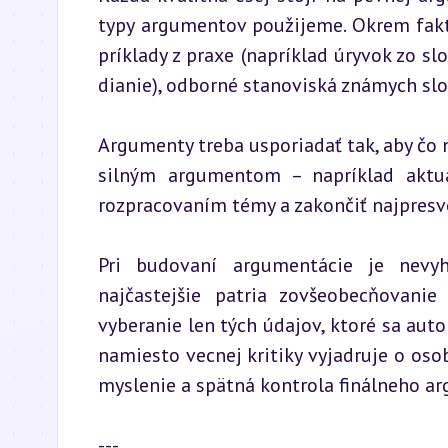
typy argumentov použijeme. Okrem faktov
príklady z praxe (napríklad úryvok zo 
dianie), odborné stanoviská známych slo
Argumenty treba usporiadať tak, aby čo n
silným argumentom – napríklad aktuál
rozpracovaním témy a zakončiť najpresv
Pri budovaní argumentácie je nevy
najčastejšie patria zovšeobecňovanie
vyberanie len tých údajov, ktoré sa aut
namiesto vecnej kritiky vyjadruje o osob
myslenie a spätná kontrola finálneho a
---