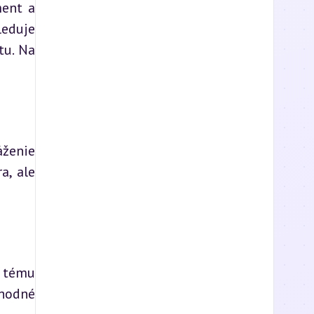
ent a 
duje 
tu. Na 
ženie 
, ale 
 tému 
hodné 