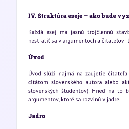
IV. Štruktúra eseje – ako bude vy
Každá esej má jasnú trojčlennú stavbu
nestratiť sa v argumentoch a čitateľovi 
Úvod
Úvod slúži najmä na zaujetie čitateľa
citátom slovenského autora alebo akt
slovenských študentov). Hneď na to b
argumentov, ktoré sa rozvinú v jadre.
Jadro