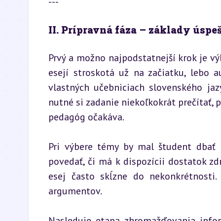
---
II. Prípravná fáza – základy úspeš
Prvý a možno najpodstatnejší krok je v
esejí stroskotá už na začiatku, lebo a
vlastných učebniciach slovenského jaz
nutné si zadanie niekoľkokrát prečítať, 
pedagóg očakáva.
Pri výbere témy by mal študent dbať 
povedať, či má k dispozícii dostatok zdr
esej často skĺzne do nekonkrétnosti.
argumentov.
Nasleduje etapa zhromažďovania inform