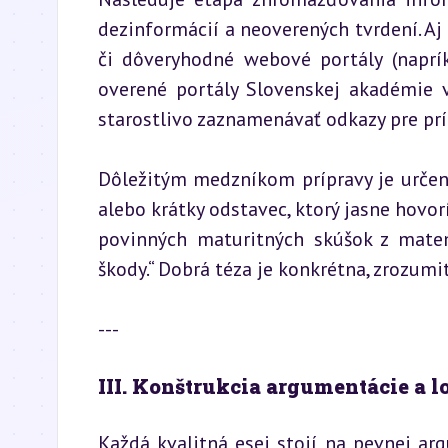
dezinformácií a neoverených tvrdení. Aj 
či dôveryhodné webové portály (naprík
overené portály Slovenskej akadémie vi
starostlivo zaznamenávať odkazy pre prí
Dôležitým medzníkom prípravy je určenie 
alebo krátky odstavec, ktorý jasne hovor
povinných maturitných skúšok z matema
škody.“ Dobrá téza je konkrétna, zrozumi
---
III. Konštrukcia argumentácie a l
Každá kvalitná esej stojí na pevnej ar