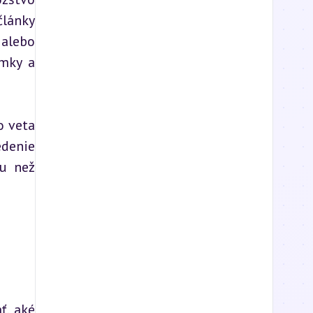
lánky 
alebo 
mky a 
 veta 
denie 
u než 
, aké 