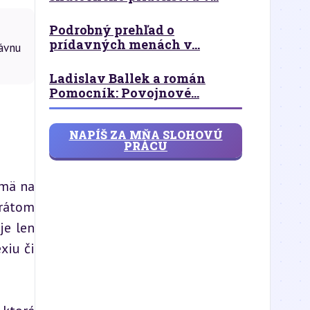
Podrobný prehľad o
prídavných menách v...
ávnu
Ladislav Ballek a román
Pomocník: Povojnové...
NAPÍŠ ZA MŇA SLOHOVÚ
PRÁCU
mä na 
rátom 
e len 
iu či 