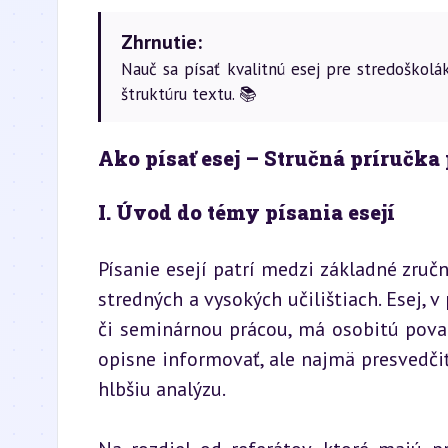
Zhrnutie:
Nauč sa písať kvalitnú esej pre stredoškol
štruktúru textu. 📚
Ako písať esej – Stručná príručka 
I. Úvod do témy písania esejí
Písanie esejí patrí medzi základné zručn
stredných a vysokých učilištiach. Esej, 
či seminárnou prácou, má osobitú povahu
opisne informovať, ale najmä presvedčiť
hlbšiu analýzu.