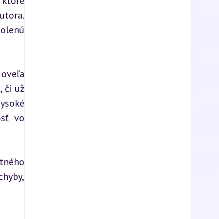
ktoré 
tora. 
olenú 
oveľa 
 či už 
ysoké 
sť vo 
tného 
hyby, 