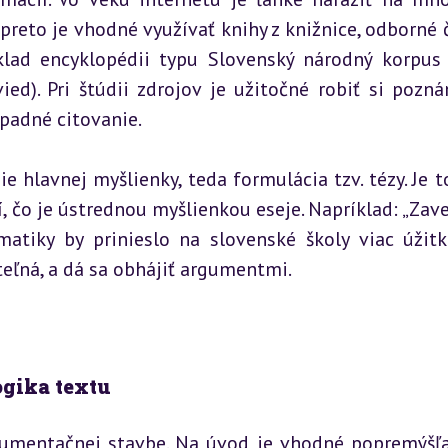
preto je vhodné využívať knihy z knižnice, odborné č
lad encyklopédii typu Slovenský národný korpus 
ed). Pri štúdii zdrojov je užitočné robiť si pozná
padné citovanie.
hlavnej myšlienky, teda formulácia tzv. tézy. Je to
í, čo je ústrednou myšlienkou eseje. Napríklad: „Zave
tiky by prinieslo na slovenské školy viac úžitk
teľná, a dá sa obhájiť argumentmi.
ogika textu
gumentačnej stavbe. Na úvod je vhodné popremýšľať