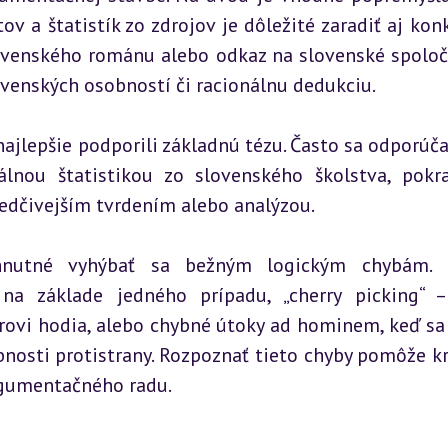
 a štatistík zo zdrojov je dôležité zaradiť aj konk
slovenského románu alebo odkaz na slovenské spoloč
venských osobností či racionálnu dedukciu.
ajlepšie podporili základnú tézu. Často sa odporúča 
nou štatistikou zo slovenského školstva, pokra
edčivejším tvrdením alebo analýzou.
hnutné vyhýbať sa bežným logickým chybám. M
 na základe jedného prípadu, „cherry picking“ –
orovi hodia, alebo chybné útoky ad hominem, keď sa 
nosti protistrany. Rozpoznať tieto chyby pomôže kri
rgumentačného radu.