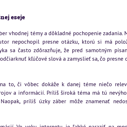
nej eseje
ýber vhodnej témy a dôkladné pochopenie zadania. 
utor nepochopil presne otázku, ktorú si má položi
yka sa často zdôrazňuje, že pred samotným písan
podčiarknuť kľúčové slová a zamyslieť sa, čo presne o
na to, či vôbec dokáže k danej téme niečo relev
ojov a informácií. Príliš široká téma má tú nevýhod
 Naopak, príliš úzky záber môže znamenať nedos
ácií. Vo veku internetu je ľahké naraziť na mno