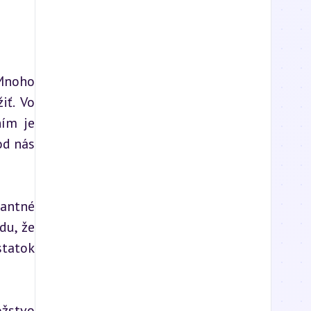
Mnoho 
ť. Vo 
ím je 
d nás 
antné 
u, že 
tatok 
žstvo 