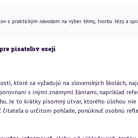
ákov s praktickým návodom na výber témy, tvorbu tézy a spr
pre pisateľov esejí
osti, ktoré sa vyžadujú na slovenských školách, naj
v porovnaní s inými známymi žánrami, napríklad refe
. Je to krátky písomný útvar, ktorého úlohou nie j
 čitateľa o určitom pohľade, ponúknuť osobnú reflex