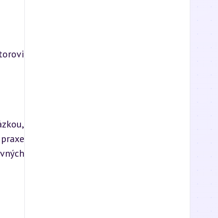
orovi 
zkou, 
praxe 
vných 