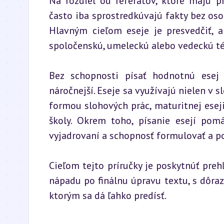
Na rozdiel od referátov, ktoré majú p
často iba sprostredkúvajú fakty bez oso
Hlavným cieľom eseje je presvedčiť, a
spoločenskú, umeleckú alebo vedeckú t
Bez schopnosti písať hodnotnú esej 
náročnejší. Eseje sa využívajú nielen v sl
formou slohových prác, maturitnej eseji
školy. Okrem toho, písanie esejí pomá
vyjadrovaní a schopnosť formulovať a 
Cieľom tejto príručky je poskytnúť preh
nápadu po finálnu úpravu textu, s dôraz
ktorým sa dá ľahko predísť.