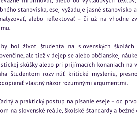
revažne informovať, alebo od výkladových textov, 
bného stanoviska, esej vyžaduje jasné stanovisko au
nalyzovať, alebo reflektovať – či už na vhodne zv
ému.
by bol život študenta na slovenských školách 
ovenčine, ale tiež v dejepise alebo občianskej náuke,
stickej skúšky alebo pri prijímacích konaniach na v
ha študentom rozvinúť kritické myslenie, presno
podopierať vlastný názor rozumnými argumentmi.
ľadný a praktický postup na písanie eseje – od prvo
om na slovenské reálie, školské štandardy a bežné c