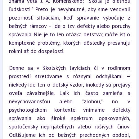
známa veta J. A. Komenského: "Škola je dielňou 
ľudskosti." Preto je nevyhnutné, aby sme venovali 
pozornosť situáciám, keď správanie vybočuje z 
bežných rámcov – ide o tzv. defekty alebo poruchy 
správania. Nie je to len otázka detstva; môže ísť o 
komplexné problémy, ktorých dôsledky presahujú 
rokmi až do dospelosti.
Denne sa v školských laviciach či v rodinnom 
prostredí stretávame s rôznymi odchýlkami – 
niekedy ide len o detský vzdor, inokedy sú prejavy 
oveľa závažnejšie. Laik ich často zamieňa s 
nevychovanosťou alebo "zlobou," no v 
psychologickom kontexte vnímame defekty 
správania ako široké spektrum opakovaných, 
spoločensky neprijateľných alebo rušivých činov. 
Odlišujeme ich od bežných prechodných období, 