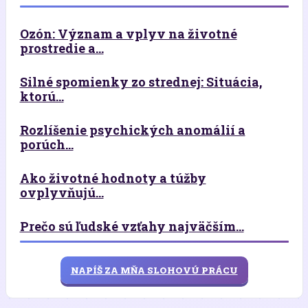
Ozón: Význam a vplyv na životné
prostredie a...
Silné spomienky zo strednej: Situácia,
ktorú...
Rozlíšenie psychických anomálií a
porúch...
Ako životné hodnoty a túžby
ovplyvňujú...
Prečo sú ľudské vzťahy najväčším...
NAPÍŠ ZA MŇA SLOHOVÚ PRÁCU