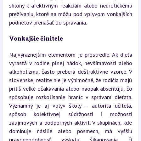
sklony k afektívnym reakciám alebo neurotickému 
prežívaniu, ktoré sa môžu pod vplyvom vonkajších 
podnetov prenášať do správania.
Vonkajšie činitele
Najvýraznejším elementom je prostredie. Ak dieťa 
vyrastá v rodine plnej hádok, nevšímavosti alebo 
alkoholizmu, často preberá deštruktívne vzorce. V 
slovenskej realite nie je výnimočné, že rodičia majú 
príliš veľké očakávania alebo naopak absentujú, čo 
spôsobuje rozkolísanie hraníc v správaní dieťaťa. 
Významný je aj vplyv školy – autorita učiteľa, 
spôsob kolektívnej súdržnosti i možnosti 
záujmových a podporných aktivít. V skupinách, kde 
dominuje násilie alebo posmech, má vyššiu 
pravdepodobnosť výskytu šikanovania či 