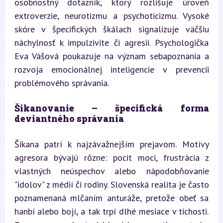
osobnostný dotazník, ktorý rozlišuje úroveň 
extroverzie, neurotizmu a psychoticizmu. Vysoké 
skóre v špecifických škálach signalizuje väčšiu 
náchylnosť k impulzivite či agresii. Psychologička 
Eva Vášová poukazuje na význam sebapoznania a 
rozvoja emocionálnej inteligencie v prevencii 
problémového správania.
Šikanovanie – špecifická forma 
deviantného správania
Šikana patrí k najzávažnejším prejavom. Motívy 
agresora bývajú rôzne: pocit moci, frustrácia z 
vlastných neúspechov alebo nápodobňovanie 
"idolov" z médií či rodiny. Slovenská realita je často 
poznamenaná mlčaním anturáže, pretože obeť sa 
hanbí alebo bojí, a tak trpí dlhé mesiace v tichosti. 