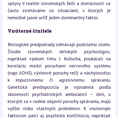
vplyvy. V realite slovenských škôl a domácností sa 
často stretávame so situáciami, v ktorých je 
nemožné jasne určiť jeden dominantný faktor.
Vnútorné činitele
Biologické predpoklady zohrávajú podstatnú úlohu. 
Štúdie slovenských detských psychológov, 
napríklad výskum tímu J. Kožucha, poukázali na 
koreláciu medzi poruchami nervového systému 
(napr. ADHD, vývinové poruchy reči) a náchylnosťou 
k impulzívnemu či agresívnemu správaniu. 
Genetická predispozícia je významná podľa 
skúseností psychiatrických ambulancií – deti, u 
ktorých sa v rodine objavili poruchy správania, majú 
vyššie riziko vlastných problémov. K vnútorným 
faktorom patrí aj psychická konštitúcia, napríklad 