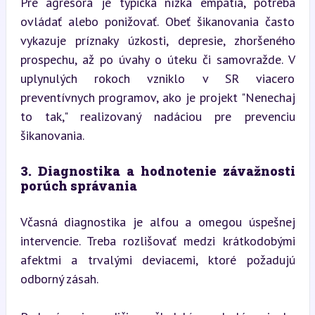
Pre agresora je typická nízka empatia, potreba 
ovládať alebo ponižovať. Obeť šikanovania často 
vykazuje príznaky úzkosti, depresie, zhoršeného 
prospechu, až po úvahy o úteku či samovražde. V 
uplynulých rokoch vzniklo v SR viacero 
preventívnych programov, ako je projekt "Nenechaj 
to tak," realizovaný nadáciou pre prevenciu 
šikanovania.
3. Diagnostika a hodnotenie závažnosti 
porúch správania
Včasná diagnostika je alfou a omegou úspešnej 
intervencie. Treba rozlišovať medzi krátkodobými 
afektmi a trvalými deviacemi, ktoré požadujú 
odborný zásah.