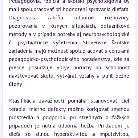
Pedagógovia, rodičia a školskí psychológovia by 
mali spolupracovať pri hodnotení správania dieťaťa. 
Diagnostika zahŕňa odborné rozhovory, 
pozorovania v rôznych situáciách, dotazníkové 
metódy a v prípade potreby aj neuropsychologické 
či psychiatrické vyšetrenia. Slovenské školské 
zariadenia majú možnosť spolupracovať s centrami 
pedagogicko-psychologického poradenstva, kde sa 
presne posudzuje vplyv poruchy na schopnosť 
navštevovať školu, vytvárať vzťahy a plniť bežné 
úlohy.
Klasifikácia závažnosti pomáha stanovovať cieľ 
terapie: mierne defekty možno korigovať zmenou 
prostredia a podporou, pri stredných a ťažkých 
prípadoch je nutná odborná liečba. Príkladom je 
dieťa so silnou hyperaktivitou a impulzivitou, 