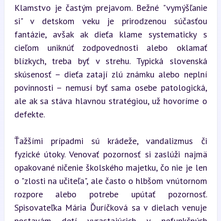
Klamstvo je častým prejavom. Bežné "vymýšľanie 
si" v detskom veku je prirodzenou súčasťou 
fantázie, avšak ak dieťa klame systematicky s 
cieľom uniknúť zodpovednosti alebo oklamať 
blízkych, treba byť v strehu. Typická slovenská 
skúsenosť – dieťa zatají zlú známku alebo neplní 
povinnosti – nemusí byť sama osebe patologická, 
ale ak sa stáva hlavnou stratégiou, už hovoríme o 
defekte.
Ťažšími prípadmi sú krádeže, vandalizmus či 
fyzické útoky. Venovať pozornosť si zaslúži najmä 
opakované ničenie školského majetku, čo nie je len 
o "zlosti na učiteľa", ale často o hlbšom vnútornom 
rozpore alebo potrebe upútať pozornosť. 
Spisovateľka Mária Ďuríčková sa v dielach venuje 
postavám detí vyrastajúcich v nefunkčných 