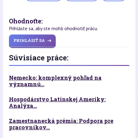
Ohodnoťte:
Prihláste sa, aby ste mohli ohodnotiť prácu.
PRIHLÁSIŤ SA
Súvisiace práce:
Nemecko: komplexný pohľad na
významnú...
Hospodárstvo Latinskej Ameriky:
Analýza...
Zamestnanecká prémia: Podpora pre
pracovníkov...