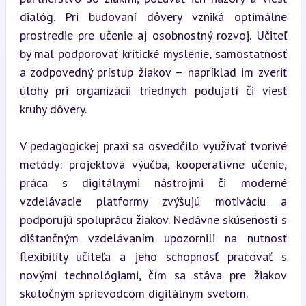
dialóg. Pri budovaní dôvery vzniká optimálne 
prostredie pre učenie aj osobnostný rozvoj. Učiteľ 
by mal podporovať kritické myslenie, samostatnosť 
a zodpovedný prístup žiakov – napríklad im zveriť 
úlohy pri organizácii triednych podujatí či viesť 
kruhy dôvery.
V pedagogickej praxi sa osvedčilo využívať tvorivé 
metódy: projektová výučba, kooperatívne učenie, 
práca s digitálnymi nástrojmi či moderné 
vzdelávacie platformy zvýšujú motiváciu a 
podporujú spoluprácu žiakov. Nedávne skúsenosti s 
dištančným vzdelávaním upozornili na nutnosť 
flexibility učiteľa a jeho schopnosť pracovať s 
novými technológiami, čím sa stáva pre žiakov 
skutočným sprievodcom digitálnym svetom.