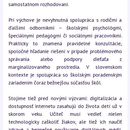
samostatnom rozhodovaní.
Pri výchove je nevyhnutná spolupráca s rodičmi a 
ďalšími odborníkmi – školskými psychológmi, 
špeciálnymi pedagógmi či sociálnymi pracovníkmi. 
Prakticky to znamená pravidelné konzultácie, 
spoločné hľadanie riešení v prípade problémového 
správania alebo podpory dieťaťa z 
marginalizovaného prostredia. V slovenskom 
kontexte je spolupráca so školským poradenským 
zariadením čoraz bežnejšou súčasťou škôl.
Stojíme tiež pred novými výzvami: digitalizácia a 
dostupnosť internetu zasahujú do života detí už v 
skorom veku. Učiteľ musí vedieť nielen 
technologicky zaškoliť žiakov, ale tiež ich naučiť 
zdravé a bezpečné používanie digitálnych médií. 