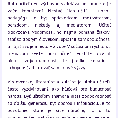
Rola učiteľa vo výchovno-vzdelávacom procese je 
veľmi komplexná. Nestačí “len učiť” – úlohou 
pedagóga je byť sprievodcom, motivátorom, 
poradcom, niekedy aj mediátorom. Učiteľ 
odovzdáva vedomosti, no najmä pomáha žiakovi 
stať sa dobrým človekom, uplatniť sa v spoločnosti 
a nájsť svoje miesto v živote. V súčasnom rýchlo sa 
meniacom svete musí učiteľ neustále rozvíjať 
nielen svoju odbornosť, ale aj etiku, empatiu a 
schopnosť adaptovať sa na nové výzvy.
V slovenskej literatúre a kultúre je úloha učiteľa 
často vyzdvihovaná ako kľúčová pre budúcnosť 
národa. Byť učiteľom znamená niesť zodpovednosť 
za ďalšiu generáciu, byť oporou i inšpiráciou. Je to 
povolanie, ktoré je síce náročné, no o to 
významnejšie, pretože ovplyvňuje smerovanie celej 