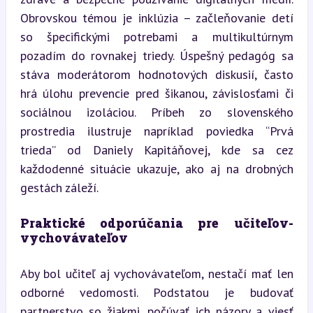
Obrovskou témou je inklúzia – začleňovanie detí 
so špecifickými potrebami a multikultúrnym 
pozadím do rovnakej triedy. Úspešný pedagóg sa 
stáva moderátorom hodnotových diskusií, často 
hrá úlohu prevencie pred šikanou, závislosťami či 
sociálnou izoláciou. Príbeh zo slovenského 
prostredia ilustruje napríklad poviedka “Prvá 
trieda” od Daniely Kapitáňovej, kde sa cez 
každodenné situácie ukazuje, ako aj na drobných 
gestách záleží.
Praktické odporúčania pre učiteľov-
vychovávateľov
Aby bol učiteľ aj vychovávateľom, nestačí mať len 
odborné vedomosti. Podstatou je budovať 
partnerstvo so žiakmi, počúvať ich názory a viesť 