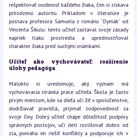
rešpektovať osobnosť každého žiaka, čím si získava 
prirodzenú autoritu. Príkladom v literatúre je 
postava profesora Samuela z románu “Dymák” od 
Vincenta Šikulu: tento učiteľ zastával svoje zásady 
napriek tlaku prostredia a uprednostňoval 
charakter žiaka pred suchými známkami.
Učiteľ ako vychovávateľ: rozšírenie 
úlohy pedagóga
Málokto si uvedomuje, aký význam má 
vychovávacia stránka práce učiteľa. Škola je často 
prvým miestom, kde sa dieťa učí žiť v spoločenstve, 
dodržiavať pravidlá, prijímať zodpovednosť za 
svoje činy. Dobrý učiteľ chápe dôležitosť podpory 
správnych postojov, učí deti rozlišovať dobro od 
zla, pomáha im riešiť konflikty a podporuje ich v 