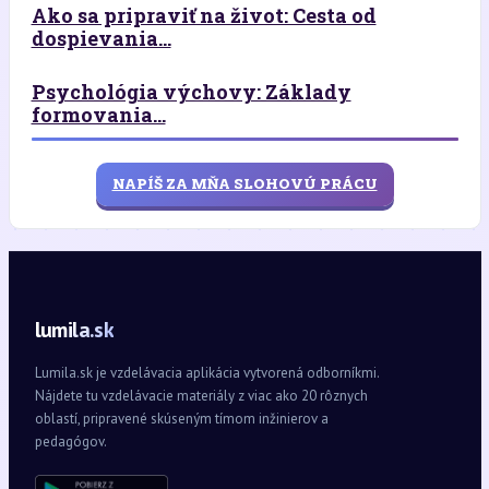
Ako sa pripraviť na život: Cesta od
dospievania...
Psychológia výchovy: Základy
formovania...
NAPÍŠ ZA MŇA SLOHOVÚ PRÁCU
lumila.sk
Lumila.sk je vzdelávacia aplikácia vytvorená odborníkmi.
Nájdete tu vzdelávacie materiály z viac ako 20 rôznych
oblastí, pripravené skúseným tímom inžinierov a
pedagógov.