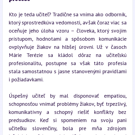
Kto je teda učiteľ? Tradične sa vníma ako odborník, 
ktorý sprostredkúva vedomosti, avšak čoraz viac sa 
oceňuje jeho úloha vzoru – človeka, ktorý svojím 
prístupom, hodnotami a spôsobom komunikácie 
ovplyvňuje žiakov na hlbšej úrovni. Už v časoch 
Márie Terézie sa kládol dôraz na učiteľskú 
profesionalitu, postupne sa však táto profesia 
stala samostatnou s jasne stanovenými pravidlami 
i požiadavkami.
Úspešný učiteľ by mal disponovať empatiou, 
schopnosťou vnímať problémy žiakov, byť trpezlivý, 
komunikatívny a schopný riešiť konflikty bez 
predsudkov. Keď si spomeniem na svoju pani 
učiteľku slovenčiny, bola pre mňa zdrojom 