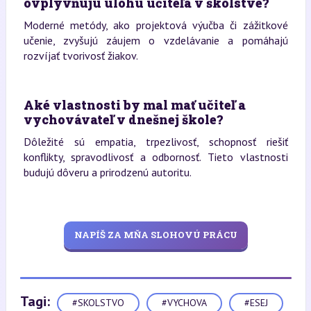
ovplyvňujú úlohu učiteľa v školstve?
Moderné metódy, ako projektová výučba či zážitkové
učenie, zvyšujú záujem o vzdelávanie a pomáhajú
rozvíjať tvorivosť žiakov.
Aké vlastnosti by mal mať učiteľ a
vychovávateľ v dnešnej škole?
Dôležité sú empatia, trpezlivosť, schopnosť riešiť
konflikty, spravodlivosť a odbornosť. Tieto vlastnosti
budujú dôveru a prirodzenú autoritu.
NAPÍŠ ZA MŇA SLOHOVÚ PRÁCU
Tagi:
#SKOLSTVO
#VYCHOVA
#ESEJ