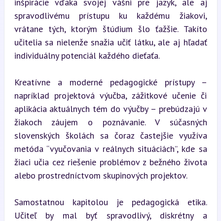
inšpirácie vďaka svojej vášni pre jazyk, ale aj 
spravodlivému prístupu ku každému žiakovi, 
vrátane tých, ktorým štúdium šlo ťažšie. Takíto 
učitelia sa nielenže snažia učiť látku, ale aj hľadať 
individuálny potenciál každého dieťaťa.
Kreatívne a moderné pedagogické prístupy – 
napríklad projektová výučba, zážitkové učenie či 
aplikácia aktuálnych tém do výučby – prebúdzajú v 
žiakoch záujem o poznávanie. V súčasných 
slovenských školách sa čoraz častejšie využíva 
metóda “vyučovania v reálnych situáciách”, kde sa 
žiaci učia cez riešenie problémov z bežného života 
alebo prostredníctvom skupinových projektov.
Samostatnou kapitolou je pedagogická etika. 
Učiteľ by mal byť spravodlivý, diskrétny a 