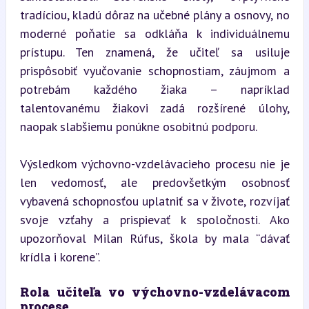
tradíciou, kladú dôraz na učebné plány a osnovy, no 
moderné poňatie sa odkláňa k individuálnemu 
prístupu. Ten znamená, že učiteľ sa usiluje 
prispôsobiť vyučovanie schopnostiam, záujmom a 
potrebám každého žiaka – napríklad 
talentovanému žiakovi zadá rozšírené úlohy, 
naopak slabšiemu ponúkne osobitnú podporu.
Výsledkom výchovno-vzdelávacieho procesu nie je 
len vedomosť, ale predovšetkým osobnosť 
vybavená schopnosťou uplatniť sa v živote, rozvíjať 
svoje vzťahy a prispievať k spoločnosti. Ako 
upozorňoval Milan Rúfus, škola by mala “dávať 
krídla i korene”.
Rola učiteľa vo výchovno-vzdelávacom 
procese