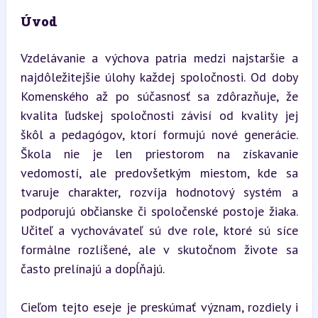
Úvod
Vzdelávanie a výchova patria medzi najstaršie a 
najdôležitejšie úlohy každej spoločnosti. Od doby 
Komenského až po súčasnosť sa zdôrazňuje, že 
kvalita ľudskej spoločnosti závisí od kvality jej 
škôl a pedagógov, ktorí formujú nové generácie. 
Škola nie je len priestorom na získavanie 
vedomostí, ale predovšetkým miestom, kde sa 
tvaruje charakter, rozvíja hodnotový systém a 
podporujú občianske či spoločenské postoje žiaka. 
Učiteľ a vychovávateľ sú dve role, ktoré sú síce 
formálne rozlíšené, ale v skutočnom živote sa 
často prelínajú a dopĺňajú.
Cieľom tejto eseje je preskúmať význam, rozdiely i 