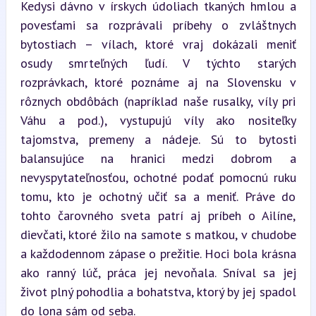
Kedysi dávno v írskych údoliach tkaných hmlou a 
povesťami sa rozprávali príbehy o zvláštnych 
bytostiach – vílach, ktoré vraj dokázali meniť 
osudy smrteľných ľudí. V týchto starých 
rozprávkach, ktoré poznáme aj na Slovensku v 
rôznych obdôbách (napríklad naše rusalky, víly pri 
Váhu a pod.), vystupujú víly ako nositeľky 
tajomstva, premeny a nádeje. Sú to bytosti 
balansujúce na hranici medzi dobrom a 
nevyspytateľnosťou, ochotné podať pomocnú ruku 
tomu, kto je ochotný učiť sa a meniť. Práve do 
tohto čarovného sveta patrí aj príbeh o Ailíne, 
dievčati, ktoré žilo na samote s matkou, v chudobe 
a každodennom zápase o prežitie. Hoci bola krásna 
ako ranný lúč, práca jej nevoňala. Sníval sa jej 
život plný pohodlia a bohatstva, ktorý by jej spadol 
do lona sám od seba.