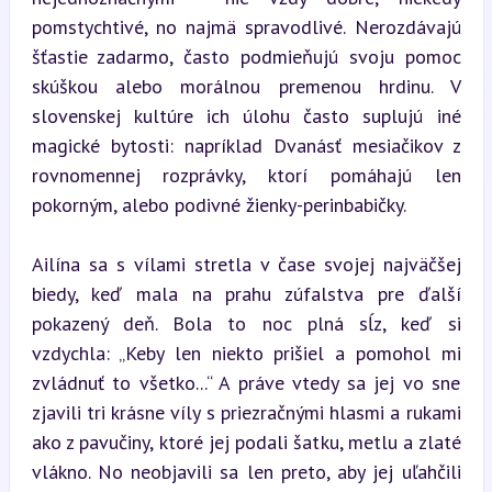
pomstychtivé, no najmä spravodlivé. Nerozdávajú 
šťastie zadarmo, často podmieňujú svoju pomoc 
skúškou alebo morálnou premenou hrdinu. V 
slovenskej kultúre ich úlohu často suplujú iné 
magické bytosti: napríklad Dvanásť mesiačikov z 
rovnomennej rozprávky, ktorí pomáhajú len 
pokorným, alebo podivné žienky-perinbabičky.
Ailína sa s vílami stretla v čase svojej najväčšej 
biedy, keď mala na prahu zúfalstva pre ďalší 
pokazený deň. Bola to noc plná sĺz, keď si 
vzdychla: „Keby len niekto prišiel a pomohol mi 
zvládnuť to všetko...“ A práve vtedy sa jej vo sne 
zjavili tri krásne víly s priezračnými hlasmi a rukami 
ako z pavučiny, ktoré jej podali šatku, metlu a zlaté 
vlákno. No neobjavili sa len preto, aby jej uľahčili 