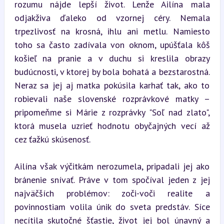
rozumu nájde lepší život. Lenže Ailína mala 
odjakživa ďaleko od vzornej céry. Nemala 
trpezlivosť na krosná, ihlu ani metlu. Namiesto 
toho sa často zadívala von oknom, upúšťala kôš 
košieľ na pranie a v duchu si kreslila obrazy 
budúcnosti, v ktorej by bola bohatá a bezstarostná. 
Neraz sa jej aj matka pokúsila karhať tak, ako to 
robievali naše slovenské rozprávkové matky – 
pripomeňme si Márie z rozprávky "Soľ nad zlato", 
ktorá musela uzrieť hodnotu obyčajných vecí až 
cez ťažkú skúsenosť.
Ailína však výčitkám nerozumela, pripadali jej ako 
bránenie snívať. Práve v tom spočíval jeden z jej 
najväčších problémov: zoči-voči realite a 
povinnostiam volila únik do sveta predstáv. Síce 
necítila skutočné šťastie, život jej bol únavný a 