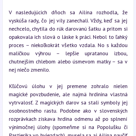
V nasledujúcich dňoch sa Ailína rozhodla, že 
vyskúša rady, čo jej víly zanechali. Vždy, keď sa jej 
nechcelo, chytila do rúk darovanú šatku a pritom si 
opakovala ich slová o láske k práci. Nebol to ľahký 
proces – niekoľkokrát všetko vzdala. No s každou 
maličkou výhrou – lepšie upratanou izbou, 
chutnejším chlebom alebo úsmevom matky – sa v 
nej niečo zmenilo.
Kľúčovú úlohu v jej premene zohralo nielen 
magické povzbudenie, ale najmä hrdinina vlastná 
vytrvalosť. Z magických darov sa stali symboly jej 
osobnostného rastu. Podobne ako v slovenských 
rozprávkach získava hrdina odmenu až po splnení 
výnimočnej úlohy (spomeňme si na Popolušku či 
Pastierika vo hviezdach), musela sa aj Ailína naučiť 