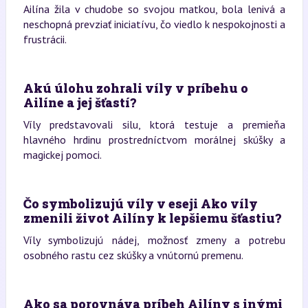
Ailína žila v chudobe so svojou matkou, bola lenivá a
neschopná prevziať iniciatívu, čo viedlo k nespokojnosti a
frustrácii.
Akú úlohu zohrali víly v príbehu o
Ailíne a jej šťastí?
Víly predstavovali silu, ktorá testuje a premieňa
hlavného hrdinu prostredníctvom morálnej skúšky a
magickej pomoci.
Čo symbolizujú víly v eseji Ako víly
zmenili život Ailíny k lepšiemu šťastiu?
Víly symbolizujú nádej, možnosť zmeny a potrebu
osobného rastu cez skúšky a vnútornú premenu.
Ako sa porovnáva príbeh Ailíny s inými