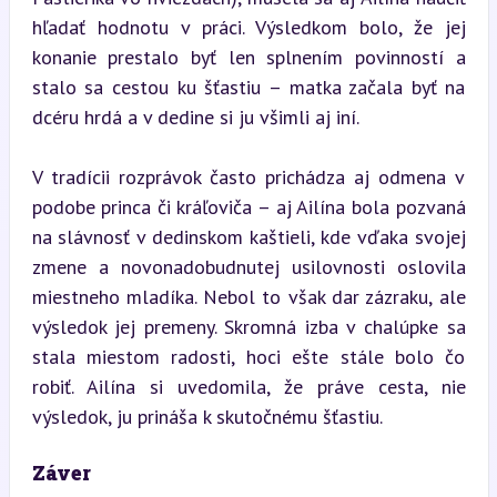
hľadať hodnotu v práci. Výsledkom bolo, že jej 
konanie prestalo byť len splnením povinností a 
stalo sa cestou ku šťastiu – matka začala byť na 
dcéru hrdá a v dedine si ju všimli aj iní.
V tradícii rozprávok často prichádza aj odmena v 
podobe princa či kráľoviča – aj Ailína bola pozvaná 
na slávnosť v dedinskom kaštieli, kde vďaka svojej 
zmene a novonadobudnutej usilovnosti oslovila 
miestneho mladíka. Nebol to však dar zázraku, ale 
výsledok jej premeny. Skromná izba v chalúpke sa 
stala miestom radosti, hoci ešte stále bolo čo 
robiť. Ailína si uvedomila, že práve cesta, nie 
výsledok, ju prináša k skutočnému šťastiu.
Záver