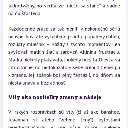
jednotvárny, no verila, že „niečo sa stane“ a sadne 
na ňu šťastena.
Každodenné práce sa tak menili v nekonečnú sériu 
neúspechov. Zle vyžehlené prádlo, pripálený chlieb, 
rozliaty mliečnik – každý z týchto momentov len 
zvyšoval matkin žiaľ a zároveň Ailíninu frustráciu. 
Matka niekedy plakávala, inokedy hrešila. Dievča sa 
cítilo vinné, no nedokázalo v sebe prebudiť energiu 
k zmene. Jej spánok bol plný fantázií, no dňom sa 
niesla únava a bezradnosť.
Víly ako nositeľky zmeny a nádeje
V írskych rozprávkach sú víly (či už ako banshee, 
leaannán sí alebo “zelené ženy”) bytosťami 
nejednoznačnými – nie vždy dobré, niekedy 