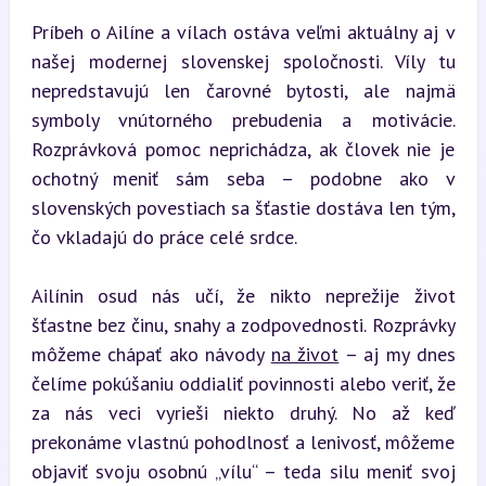
Príbeh o Ailíne a vílach ostáva veľmi aktuálny aj v 
našej modernej slovenskej spoločnosti. Víly tu 
nepredstavujú len čarovné bytosti, ale najmä 
symboly vnútorného prebudenia a motivácie. 
Rozprávková pomoc neprichádza, ak človek nie je 
ochotný meniť sám seba – podobne ako v 
slovenských povestiach sa šťastie dostáva len tým, 
čo vkladajú do práce celé srdce.
Ailínin osud nás učí, že nikto neprežije život 
šťastne bez činu, snahy a zodpovednosti. Rozprávky 
môžeme chápať ako návody 
na život
 – aj my dnes 
čelíme pokúšaniu oddialiť povinnosti alebo veriť, že 
za nás veci vyrieši niekto druhý. No až keď 
prekonáme vlastnú pohodlnosť a lenivosť, môžeme 
objaviť svoju osobnú „vílu“ – teda silu meniť svoj 