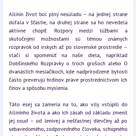
Ailínin život bol plný nesúladu – na jednej strane 
dúfala v šťastie, na druhej strane sa ho nevedela 
aktívne chopiť. Rozpory medzi túžbami a 
skutočnými možnosťami sú témou známych 
rozprávok od írskych až po slovenské prostredie – 
stačí si spomenúť na naše diela, napríklad 
Dobšinského Rozprávky o troch grošoch alebo O 
dvanástich mesiačikoch, kde nadprirodzené bytosti 
často preverujú hrdinov práve prostredníctvom ich 
činov a spôsobu myslenia.
Táto esej sa zameria na to, ako víly vstúpili do 
Ailíninho života a ako ich zásah od základu zmenil 
jej osud – od lenivej a nešťastnej dievčiny až po 
sebavedomého, zodpovedného človeka, schopného 