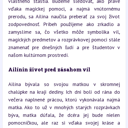
vlastného šťastia. Budeme sledovať, ako práve 
vďaka magickej pomoci, a najmä vnútornému 
prerodu, sa Ailína naučila preberať za svoj život 
zodpovednosť. Príbeh použijeme ako zrkadlo a 
zamyslíme sa, čo všetko môže symbolika víl, 
magických predmetov a rozprávkovej pomoci stále 
znamenať pre dnešných ľudí a pre študentov v 
našom kultúrnom prostredí.
Ailínin život pred zásahom víl
Ailína bývala so svojou matkou v skromnej 
chalúpke na kraji dediny. Ich dni boli od rána do 
večera naplnené prácou, ktorú vykonávala najmä 
matka. Ako to už v mnohých starých rozprávkach 
býva, matka dúfala, že dcéra jej bude nielen 
pomocníčkou, ale raz si vďaka svojej kráse a 