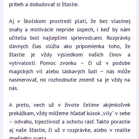
príbeh a dobudovať si šťastie.
Aj v školskom prostredí platí, že bez vlastnej 
snahy a motivácie nepríde úspech, i keď by nám 
učitelia boli najlepšími sprievodcami. Rozprávky 
dávnych čias slúžia ako pripomienka toho, že 
šťastie je vždy výsledkom našich činov a 
vytrvalosti. Pomoc zvonku – či už v podobe 
magických víl alebo láskavých ľudí – nás môže 
nasmerovať, no rozhodnutie zmeniť sa je vždy na 
nás.
A preto, nech už v živote čelíme akýmkoľvek 
prekážkam, vždy môžeme hľadať kúsok „víly“ v sebe 
– odvahu, trpezlivosť a ochotu rásť. Takto porastie 
aj naše šťastie, či už v rozprávke, alebo v realite 
dnešného sveta.