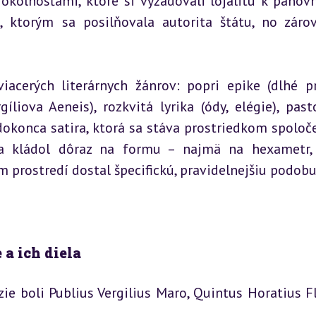
kolnosťami, ktoré si vyžadovali lojalitu k panovní
 ktorým sa posilňovala autorita štátu, no zárov
cerých literárnych žánrov: popri epike (dlhé pr
liova Aeneis), rozkvitá lyrika (ódy, elégie), pasto
dokonca satira, ktorá sa stáva prostriedkom spoloče
 sa kládol dôraz na formu – najmä na hexametr, 
 prostredí dostal špecifickú, pravidelnejšiu podobu
 a ich diela
 boli Publius Vergilius Maro, Quintus Horatius Fl