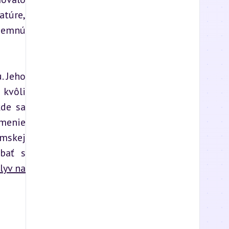
túre, 
jemnú 
 Jeho 
kvôli 
de sa 
menie 
mskej 
bať s 
lyv na