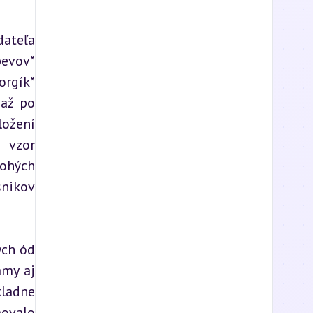
ateľa 
evov* 
rgík* 
až po 
ožení 
vzor 
ohých 
nikov 
ch ód 
my aj 
ladne 
ovalo 