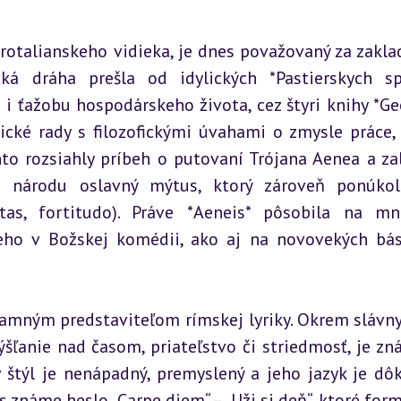
verotalianskeho vidieka, je dnes považovaný za zaklad
ká dráha prešla od idylických *Pastierskych sp
u i ťažobu hospodárskeho života, cez štyri knihy *Geo
tické rady s filozofickými úvahami o zmysle práce, 
nto rozsiahly príbeh o putovaní Trójana Aenea a zal
 národu oslavný mýtus, ktorý zároveň ponúkol 
tas, fortitudo). Práve *Aeneis* pôsobila na mn
eho v Božskej komédii, ako aj na novovekých bás
namným predstaviteľom rímskej lyriky. Okrem slávny
šľanie nad časom, priateľstvo či striedmosť, je zná
 štýl je nenápadný, premyslený a jeho jazyk je dôk
známe heslo „Carpe diem“ – „Uži si deň“, ktoré form