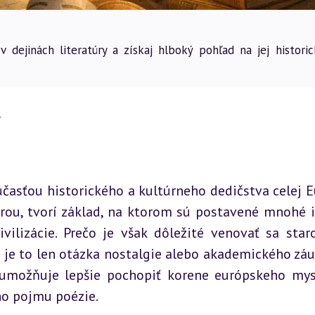
dejinách literatúry a získaj hlboký pohľad na jej historic
a
časťou historického a kultúrneho dedičstva celej Eu
rou, tvorí základ, na ktorom sú postavené mnohé id
ilizácie. Prečo je však dôležité venovať sa staro
ie je to len otázka nostalgie alebo akademického záu
možňuje lepšie pochopiť korene európskeho mysl
ho pojmu poézie.