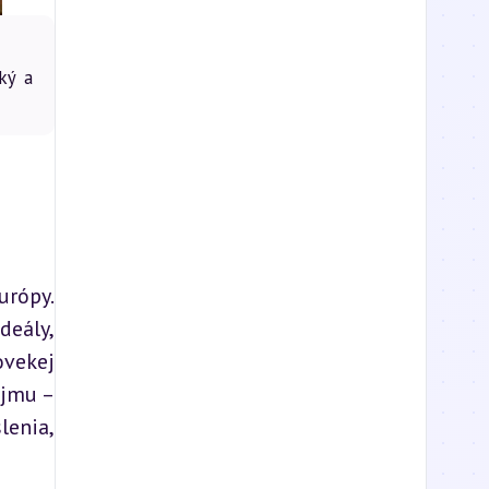
ký a
rópy. 
eály, 
vekej 
jmu – 
enia, 