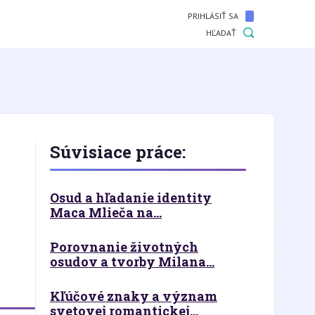
PRIHLÁSIŤ SA
HĽADAŤ
Súvisiace práce:
Osud a hľadanie identity
Maca Mlieča na...
Porovnanie životných
osudov a tvorby Milana...
Kľúčové znaky a význam
svetovej romantickej...