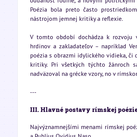
oddanosť rodine, a novými politickými o
Poézia bola preto často prostriedkom,
nástrojom jemnej kritiky a reflexie.
V tomto období dochádza k rozvoju via
hrdinov a zakladateľov – napríklad Vergí
poézia s obrazmi idylického vidieka, či 
kritiky. Pri všetkých týchto žánroch
nadväzoval na grécke vzory, no v rímskom
---
III. Hlavné postavy rímskej poézie
Najvýznamnejšími menami rímskej poézie
a Publius Ovidius Naso.