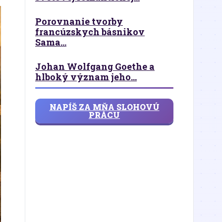
Porovnanie tvorby
francúzskych básnikov
Sama...
Johan Wolfgang Goethe a
hlboký význam jeho...
NAPÍŠ ZA MŇA SLOHOVÚ
PRÁCU