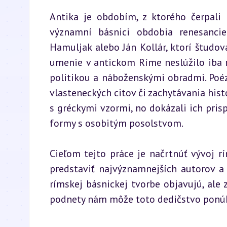
Antika je obdobím, z ktorého čerpali n
významní básnici obdobia renesancie
Hamuljak alebo Ján Kollár, ktorí študova
umenie v antickom Ríme neslúžilo iba n
politikou a náboženskými obradmi. Poéz
vlasteneckých citov či zachytávania his
s gréckymi vzormi, no dokázali ich prisp
formy s osobitým posolstvom.
Cieľom tejto práce je načrtnúť vývoj r
predstaviť najvýznamnejších autorov a i
rímskej básnickej tvorbe objavujú, ale 
podnety nám môže toto dedičstvo ponúk