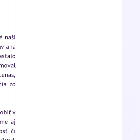
 naši 
viana 
stalo 
moval 
enas, 
ia zo 
biť v 
me aj 
sť či 