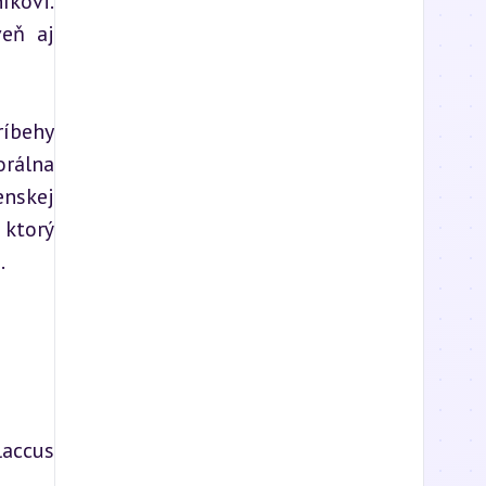
kovi. 
eň aj 
íbehy 
rálna 
nskej 
ktorý 
.
accus 