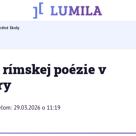
edné školy
rímskej poézie v
ry
eľom: 29.03.2026 o 11:19