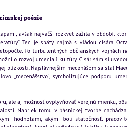
 rímskej poézie
ami, avšak najväčší rozkvet zažila v období, ktoré
teratúry“. Ten je spätý najmä s vládou cisára Octa
topočte. Po turbulentných občianskych vojnách na
možnilo rozvoj umenia i kultúry. Cisár sám si uvedo
jej blízkosti. Najslávnejším mecenášom sa stal Maec
ovo „mecenášstvo“, symbolizujúce podporu umen
oru, ale aj možnosť ovplyvňovať verejnú mienku, pôso
alosti. Napriek tomu v básnickej tvorbe nachádza
ymi hodnotami, akými boli statočnosť, pracovito