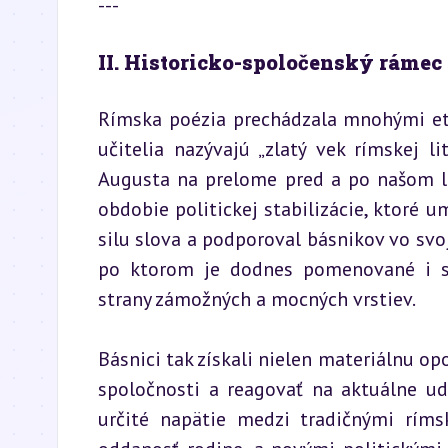
---
II. Historicko-spoločenský rámec
Rímska poézia prechádzala mnohými etap
učitelia nazývajú „zlatý vek rímskej li
Augusta na prelome pred a po našom le
obdobie politickej stabilizácie, ktoré u
silu slova a podporoval básnikov vo svo
po ktorom je dodnes pomenované i sl
strany zámožných a mocných vrstiev.
Básnici tak získali nielen materiálnu op
spoločnosti a reagovať na aktuálne ud
určité napätie medzi tradičnými rímsk