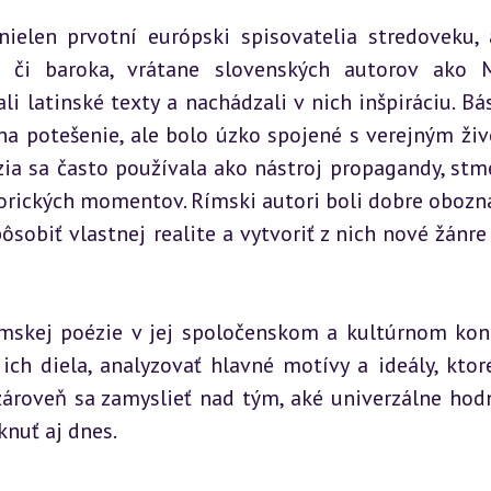
ielen prvotní európski spisovatelia stredoveku, a
 či baroka, vrátane slovenských autorov ako M
li latinské texty a nachádzali v nich inšpiráciu. Bás
a potešenie, ale bolo úzko spojené s verejným živ
ia sa často používala ako nástroj propagandy, stme
torických momentov. Rímski autori boli dobre obozn
ôsobiť vlastnej realite a vytvoriť z nich nové žánre 
ímskej poézie v jej spoločenskom a kultúrnom kont
ch diela, analyzovať hlavné motívy a ideály, ktoré
zároveň sa zamyslieť nad tým, aké univerzálne hodn
nuť aj dnes.