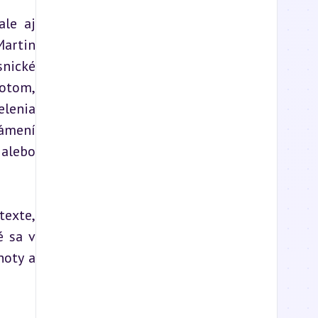
le aj 
artin 
nické 
otom, 
lenia 
ámení 
alebo 
exte, 
 sa v 
oty a 