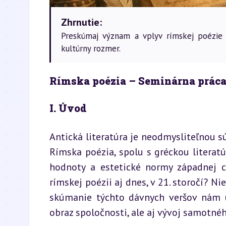
Zhrnutie:
Preskúmaj význam a vplyv rímskej poézie v 
kultúrny rozmer.
Rímska poézia – Seminárna prác
I. Úvod
Antická literatúra je neodmysliteľnou sú
Rímska poézia, spolu s gréckou literatú
hodnoty a estetické normy západnej civ
rímskej poézii aj dnes, v 21. storočí? N
skúmanie týchto dávnych veršov nám u
obraz spoločnosti, ale aj vývoj samotné