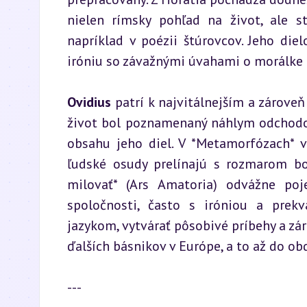
nielen rímsky pohľad na život, ale s
napríklad v poézii štúrovcov. Jeho die
iróniu so závažnými úvahami o morálke 
Ovidius
 patrí k najvitálnejším a zárove
život bol poznamenaný náhlym odchodom
obsahu jeho diel. V *Metamorfózach* v
ľudské osudy prelínajú s rozmarom bo
milovať* (Ars Amatoria) odvážne poj
spoločnosti, často s iróniou a prek
jazykom, vytvárať pôsobivé príbehy a zá
ďalších básnikov v Európe, a to až do o
---