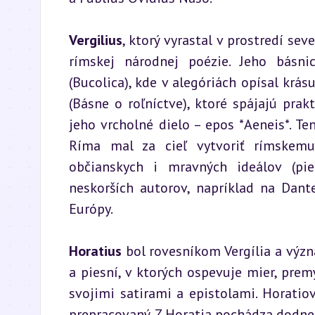
Vergilius
, ktorý vyrastal v prostredí se
rímskej národnej poézie. Jeho básnic
(Bucolica), kde v alegóriách opísal krás
(Básne o roľníctve), ktoré spájajú prak
jeho vrcholné dielo – epos *Aeneis*. Te
Ríma mal za cieľ vytvoriť rímskemu
občianskych i mravných ideálov (pie
neskorších autorov, napríklad na Dant
Európy.
Horatius
 bol rovesníkom Vergília a výz
a piesní, v ktorých ospevuje mier, premý
svojimi satirami a epistolami. Horatiov
prepracovaný. Z Horatia pochádza dodnes 