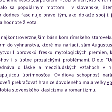
talo sa populárnym mottom i v slovenskej litera
lo dodnes fascinuje práve tým, ako dokáže spojiť 
a hodnote života.
ň najkontroverznejším básnikom rímskeho staroveku.
 do vyhnanstva, ktoré mu nariadil sám Augustus 
ytvoril obrovskú fresku mytologických premien, k
hov i s úplne prozaickými problémami. Dielo *U
ednáva o láske a medziľudských vzťahoch v rí
vapujúcou úprimnosťou. Ovidiova schopnosť nará
roveň prekračovať hranice dovoleného mala veľký 
vp
bdobia slovenského klasicizmu a romantizmu.