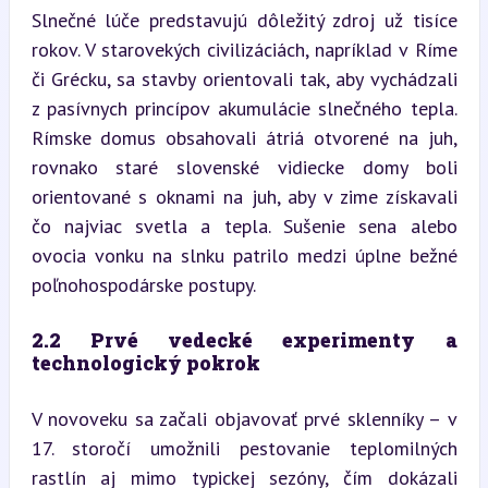
Slnečné lúče predstavujú dôležitý zdroj už tisíce 
rokov. V starovekých civilizáciách, napríklad v Ríme 
či Grécku, sa stavby orientovali tak, aby vychádzali 
z pasívnych princípov akumulácie slnečného tepla. 
Rímske domus obsahovali átriá otvorené na juh, 
rovnako staré slovenské vidiecke domy boli 
orientované s oknami na juh, aby v zime získavali 
čo najviac svetla a tepla. Sušenie sena alebo 
ovocia vonku na slnku patrilo medzi úplne bežné 
poľnohospodárske postupy.
2.2 Prvé vedecké experimenty a 
technologický pokrok
V novoveku sa začali objavovať prvé sklenníky – v 
17. storočí umožnili pestovanie teplomilných 
rastlín aj mimo typickej sezóny, čím dokázali 