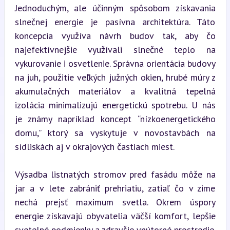
Jednoduchým, ale účinným spôsobom získavania 
slnečnej energie je pasívna architektúra. Táto 
koncepcia využíva návrh budov tak, aby čo 
najefektívnejšie využívali slnečné teplo na 
vykurovanie i osvetlenie. Správna orientácia budovy 
na juh, použitie veľkých južných okien, hrubé múry z 
akumulačných materiálov a kvalitná tepelná 
izolácia minimalizujú energetickú spotrebu. U nás 
je známy napríklad koncept “nízkoenergetického 
domu,” ktorý sa vyskytuje v novostavbách na 
sídliskách aj v okrajových častiach miest.
Výsadba listnatých stromov pred fasádu môže na 
jar a v lete zabrániť prehriatiu, zatiaľ čo v zime 
nechá prejsť maximum svetla. Okrem úspory 
energie získavajú obyvatelia väčší komfort, lepšie 
svetelné podmienky a zdravšie vnútorné prostredie.