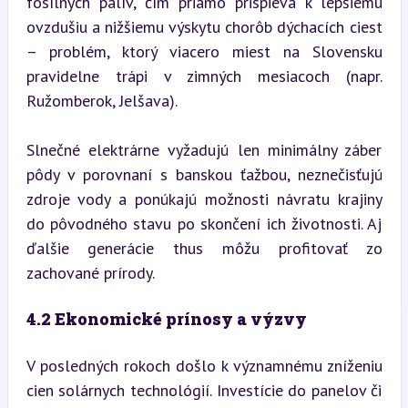
fosílnych palív, čím priamo prispieva k lepšiemu 
ovzdušiu a nižšiemu výskytu chorôb dýchacích ciest 
– problém, ktorý viacero miest na Slovensku 
pravidelne trápi v zimných mesiacoch (napr. 
Ružomberok, Jelšava).
Slnečné elektrárne vyžadujú len minimálny záber 
pôdy v porovnaní s banskou ťažbou, neznečisťujú 
zdroje vody a ponúkajú možnosti návratu krajiny 
do pôvodného stavu po skončení ich životnosti. Aj 
ďalšie generácie thus môžu profitovať zo 
zachované prírody.
4.2 Ekonomické prínosy a výzvy
V posledných rokoch došlo k významnému zníženiu 
cien solárnych technológií. Investície do panelov či 