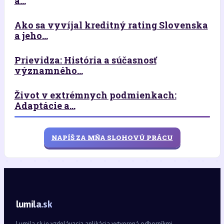
a...
Ako sa vyvíjal kreditný rating Slovenska
a jeho...
Prievidza: História a súčasnosť
významného...
Život v extrémnych podmienkach:
Adaptácie a...
NAPÍŠ ZA MŇA SLOHOVÚ PRÁCU
lumila.sk
Lumila.sk je vzdelávacia aplikácia vytvorená odborníkmi.