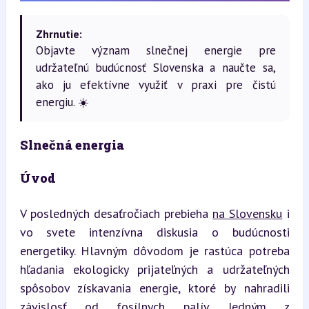
Zhrnutie:
Objavte význam slnečnej energie pre
udržateľnú budúcnosť Slovenska a naučte sa,
ako ju efektívne využiť v praxi pre čistú
energiu. ☀️
Slnečná energia
Úvod
V posledných desaťročiach prebieha 
na Slovensku
 i 
vo svete intenzívna diskusia o budúcnosti 
energetiky. Hlavným dôvodom je rastúca potreba 
hľadania ekologicky prijateľných a udržateľných 
spôsobov získavania energie, ktoré by nahradili 
závislosť od fosílnych palív. Jedným z 