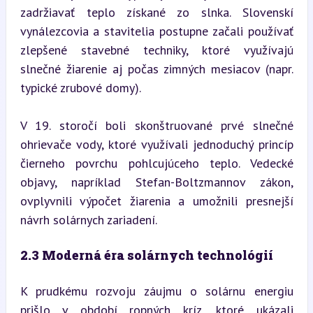
zadržiavať teplo získané zo slnka. Slovenskí 
vynálezcovia a stavitelia postupne začali používať 
zlepšené stavebné techniky, ktoré využívajú 
slnečné žiarenie aj počas zimných mesiacov (napr. 
typické zrubové domy).
V 19. storočí boli skonštruované prvé slnečné 
ohrievače vody, ktoré využívali jednoduchý princíp 
čierneho povrchu pohlcujúceho teplo. Vedecké 
objavy, napríklad Stefan-Boltzmannov zákon, 
ovplyvnili výpočet žiarenia a umožnili presnejší 
návrh solárnych zariadení.
2.3 Moderná éra solárnych technológií
K prudkému rozvoju záujmu o solárnu energiu 
prišlo v období ropných kríz, ktoré ukázali 