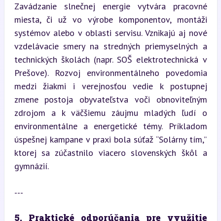
Zavádzanie slnečnej energie vytvára pracovné 
miesta, či už vo výrobe komponentov, montáži 
systémov alebo v oblasti servisu. Vznikajú aj nové 
vzdelávacie smery na stredných priemyselných a 
technických školách (napr. SOŠ elektrotechnická v 
Prešove). Rozvoj environmentálneho povedomia 
medzi žiakmi i verejnosťou vedie k postupnej 
zmene postoja obyvateľstva voči obnoviteľným 
zdrojom a k väčšiemu záujmu mladých ľudí o 
environmentálne a energetické témy. Príkladom 
úspešnej kampane v praxi bola súťaž “Solárny tím,” 
ktorej sa zúčastnilo viacero slovenských škôl a 
gymnázií.
---
5. Praktické odporúčania pre využitie 