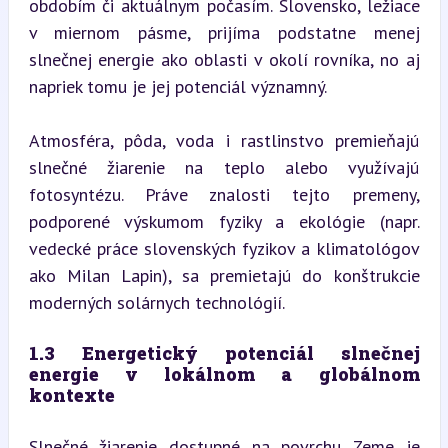
obdobím či aktuálnym počasím. Slovensko, ležiace 
v miernom pásme, prijíma podstatne menej 
slnečnej energie ako oblasti v okolí rovníka, no aj 
napriek tomu je jej potenciál významný.
Atmosféra, pôda, voda i rastlinstvo premieňajú 
slnečné žiarenie na teplo alebo využívajú 
fotosyntézu. Práve znalosti tejto premeny, 
podporené výskumom fyziky a ekológie (napr. 
vedecké práce slovenských fyzikov a klimatológov 
ako Milan Lapin), sa premietajú do konštrukcie 
moderných solárnych technológií.
1.3 Energetický potenciál slnečnej 
energie v lokálnom a globálnom 
kontexte
Slnečné žiarenie dostupné na povrchu Zeme je 