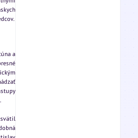
lnymi 
skych 
edcov.
úna a 
resné 
ickým 
ádzať 
stupy 
.
vätil 
dobná 
islav 