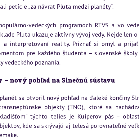
ali petície „za návrat Pluta medzi planéty“.
 populárno-vedeckých programoch RTVS a vo vede
klade Pluta ukazuje aktívny vývoj vedy. Nejde len o 
a interpretovaní reality. Priznať si omyl a prijať
mentom pre každého študenta – slovenské školy 
ky vedeckého poznania.
ty – nový pohľad na Slnečnú sústavu
planét sa otvoril nový pohľad na ďaleké končiny Sln
 transneptúnske objekty (TNO), ktoré sa nachádza
adišťom“ týchto telies je Kuiperov pás – oblasť
jektov, kde sa skrývajú aj telesá porovnateľné veľk
kemake.