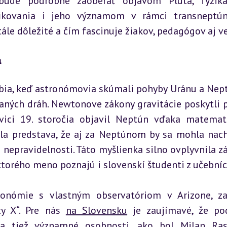
 bude podrobne zaoberať objavom Pluta, fyziká
fikovania i jeho významom v rámci transneptún
tále dôležité a čím fascinuje žiakov, pedagógov aj v
a
obia, keď astronómovia skúmali pohyby Uránu a Nept
ných dráh. Newtonove zákony gravitácie poskytli p
vici 19. storočia objavil Neptún vďaka matemat
kla predstava, že aj za Neptúnom by sa mohla nach
é nepravidelnosti. Táto myšlienka silno ovplyvnila zá
ktorého meno poznajú i slovenskí študenti z učebníc
ronómie s vlastným observatóriom v Arizone, zas
y X“. Pre nás 
na Slovensku
 je zaujímavé, že po
a tiež významné osobnosti, ako bol Milan Rast