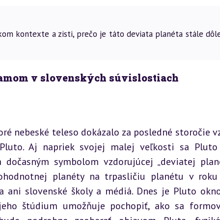
om kontexte a zisti, prečo je táto deviata planéta stále dôl
namom v slovenských súvislostiach
oré nebeské teleso dokázalo za posledné storočie vz
luto. Aj napriek svojej malej veľkosti sa Pluto 
 dočasným symbolom vzdorujúcej „deviatej plané
ohodnotnej planéty na trpasličiu planétu v roku
la ani slovenské školy a médiá. Dnes je Pluto okn
jeho štúdium umožňuje pochopiť, ako sa formova