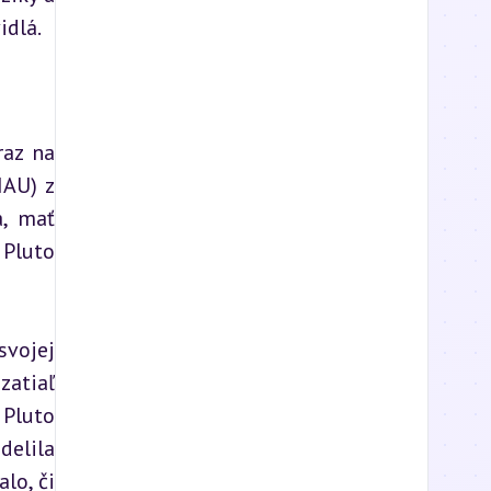
idlá.
az na 
AU) z 
, mať 
Pluto 
vojej 
atiaľ 
Pluto 
elila 
o, či 