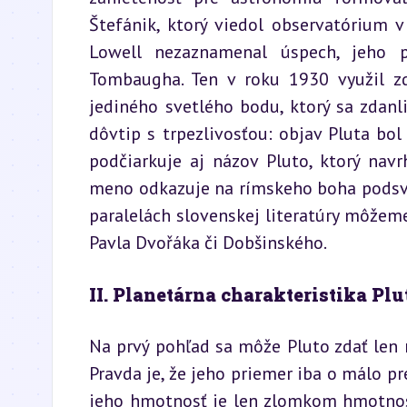
Štefánik, ktorý viedol observatórium 
Lowell nezaznamenal úspech, jeho p
Tombaugha. Ten v roku 1930 využil zd
jediného svetlého bodu, ktorý sa zdanl
dôvtip s trpezlivosťou: objav Pluta bol 
podčiarkuje aj názov Pluto, ktorý navr
meno odkazuje na rímskeho boha podsvet
paralelách slovenskej literatúry môžem
Pavla Dvořáka či Dobšinského.
II. Planetárna charakteristika Plu
Na prvý pohľad sa môže Pluto zdať len
Pravda je, že jeho priemer iba o málo pr
jeho hmotnosť je len zlomkom hmotnost