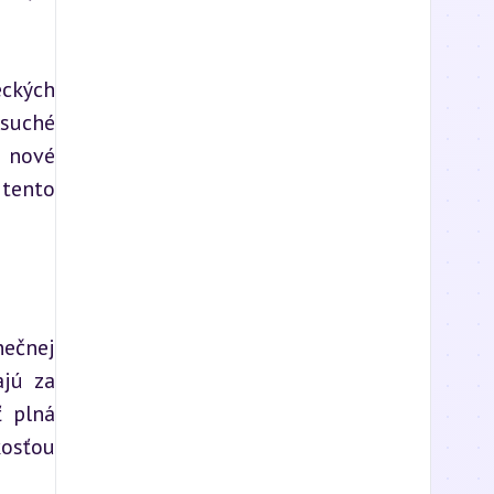
ckých 
suché 
 nové 
tento 
ečnej 
jú za 
 plná 
osťou 