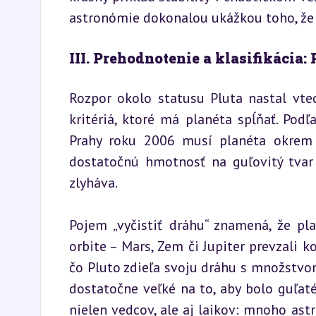
astronómie dokonalou ukážkou toho, že v
III. Prehodnotenie a klasifikácia:
Rozpor okolo statusu Pluta nastal vte
kritériá, ktoré má planéta spĺňať. Pod
Prahy roku 2006 musí planéta okrem i
dostatočnú hmotnosť na guľovitý tvar a
zlyháva.
Pojem „vyčistiť dráhu“ znamená, že p
orbite – Mars, Zem či Jupiter prevzali
čo Pluto zdieľa svoju dráhu s množstvom 
dostatočne veľké na to, aby bolo guľaté
nielen vedcov, ale aj laikov: mnoho astr