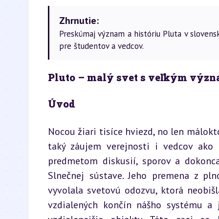
Zhrnutie:
Preskúmaj význam a históriu Pluta v slovensk
pre študentov a vedcov.
Pluto – malý svet s veľkým výz
Úvod
Nocou žiari tisíce hviezd, no len málokt
taký záujem verejnosti i vedcov ako P
predmetom diskusií, sporov a dokonca
Slnečnej sústave. Jeho premena z pln
vyvolala svetovú odozvu, ktorá neobiš
vzdialených končín nášho systému a 