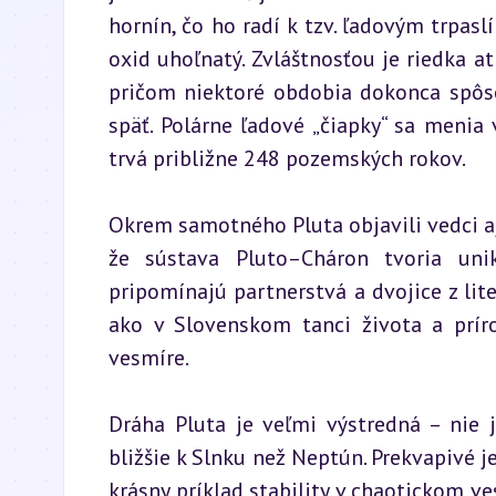
hornín, čo ho radí k tzv. ľadovým trpasl
oxid uhoľnatý. Zvláštnosťou je riedka at
pričom niektoré obdobia dokonca spôso
späť. Polárne ľadové „čiapky“ sa menia 
trvá približne 248 pozemských rokov.
Okrem samotného Pluta objavili vedci aj 
že sústava Pluto–Cháron tvoria uni
pripomínajú partnerstvá a dvojice z lite
ako v Slovenskom tanci života a príro
vesmíre.
Dráha Pluta je veľmi výstredná – nie 
bližšie k Slnku než Neptún. Prekvapivé je 
krásny príklad stability v chaotickom ve