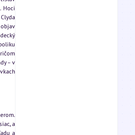
 Hoci 
lyda 
objav 
decký 
oliku 
ričom 
y – v 
vkach 
erom. 
ac, a 
adu a 