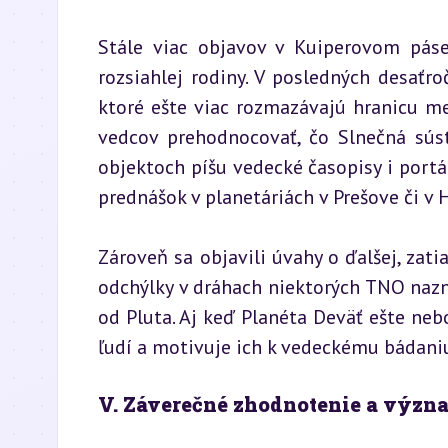
Stále viac objavov v Kuiperovom páse
rozsiahlej rodiny. V posledných desaťro
ktoré ešte viac rozmazávajú hranicu med
vedcov prehodnocovať, čo Slnečná súst
objektoch píšu vedecké časopisy i portál
prednášok v planetáriách v Prešove či v
Zároveň sa objavili úvahy o ďalšej, zatia
odchýlky v dráhach niektorých TNO nazna
od Pluta. Aj keď Planéta Deväť ešte nebo
ľudí a motivuje ich k vedeckému bádani
V. Záverečné zhodnotenie a význ