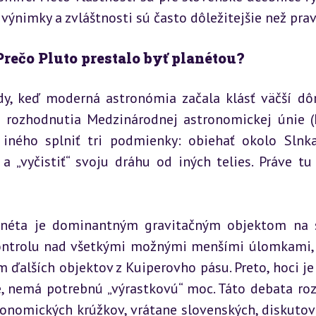
ýnimky a zvláštnosti sú často dôležitejšie než prav
 Prečo Pluto prestalo byť planétou?
dy, keď moderná astronómia začala klásť väčší dôr
ľa rozhodnutia Medzinárodnej astronomickej únie (I
ného splniť tri podmienky: obiehať okolo Slnka
 „vyčistiť“ svoju dráhu od iných telies. Práve tu 
lanéta je dominantným gravitačným objektom na s
 kontrolu nad všetkými možnými menšími úlomkami, z
ďalších objektov z Kuiperovho pásu. Preto, hoci je 
, nemá potrebnú „výrastkovú“ moc. Táto debata rozd
onomických krúžkov, vrátane slovenských, diskutoval