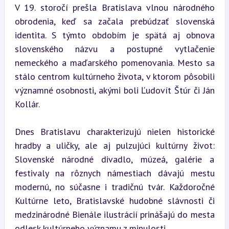
V 19. storočí prešla Bratislava vlnou národného 
obrodenia, keď sa začala prebúdzať slovenská 
identita. S týmto obdobím je spätá aj obnova 
slovenského názvu a postupné vytlačenie 
nemeckého a maďarského pomenovania. Mesto sa 
stálo centrom kultúrneho života, v ktorom pôsobili 
významné osobnosti, akými boli Ľudovít Štúr či Ján 
Kollár.
Dnes Bratislavu charakterizujú nielen historické 
hradby a uličky, ale aj pulzujúci kultúrny život: 
Slovenské národné divadlo, múzeá, galérie a 
festivaly na rôznych námestiach dávajú mestu 
modernú, no súčasne i tradičnú tvár. Každoročné 
Kultúrne leto, Bratislavské hudobné slávnosti či 
medzinárodné Bienále ilustrácií prinášajú do mesta 
odlesk kultúrneho významu z minulosti.