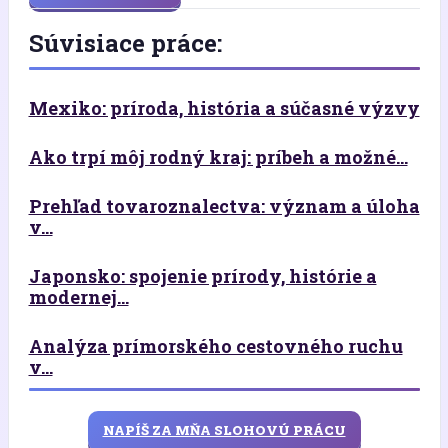
Súvisiace práce:
Mexiko: príroda, história a súčasné výzvy
Ako trpí môj rodný kraj: príbeh a možné...
Prehľad tovaroznalectva: význam a úloha
v...
Japonsko: spojenie prírody, histórie a
modernej...
Analýza prímorského cestovného ruchu
v...
NAPÍŠ ZA MŇA SLOHOVÚ PRÁCU