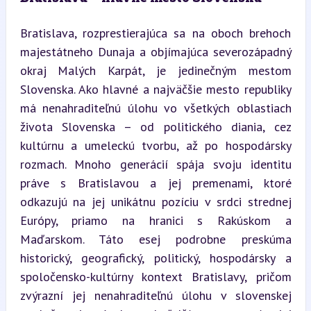
Bratislava, rozprestierajúca sa na oboch brehoch 
majestátneho Dunaja a objímajúca severozápadný 
okraj Malých Karpát, je jedinečným mestom 
Slovenska. Ako hlavné a najväčšie mesto republiky 
má nenahraditeľnú úlohu vo všetkých oblastiach 
života Slovenska – od politického diania, cez 
kultúrnu a umeleckú tvorbu, až po hospodársky 
rozmach. Mnoho generácií spája svoju identitu 
práve s Bratislavou a jej premenami, ktoré 
odkazujú na jej unikátnu pozíciu v srdci strednej 
Európy, priamo na hranici s Rakúskom a 
Maďarskom. Táto esej podrobne preskúma 
historický, geografický, politický, hospodársky a 
spoločensko-kultúrny kontext Bratislavy, pričom 
zvýrazní jej nenahraditeľnú úlohu v slovenskej 