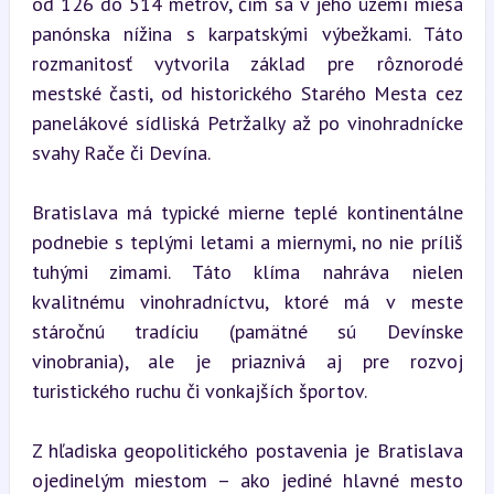
od 126 do 514 metrov, čím sa v jeho území mieša 
panónska nížina s karpatskými výbežkami. Táto 
rozmanitosť vytvorila základ pre rôznorodé 
mestské časti, od historického Starého Mesta cez 
panelákové sídliská Petržalky až po vinohradnícke 
svahy Rače či Devína.
Bratislava má typické mierne teplé kontinentálne 
podnebie s teplými letami a miernymi, no nie príliš 
tuhými zimami. Táto klíma nahráva nielen 
kvalitnému vinohradníctvu, ktoré má v meste 
stáročnú tradíciu (pamätné sú Devínske 
vinobrania), ale je priaznivá aj pre rozvoj 
turistického ruchu či vonkajších športov.
Z hľadiska geopolitického postavenia je Bratislava 
ojedinelým miestom – ako jediné hlavné mesto 