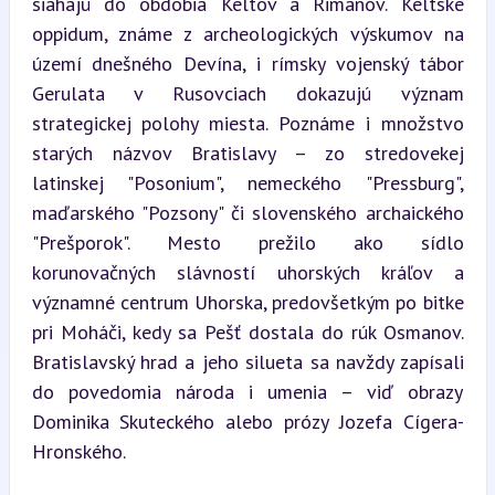
siahajú do obdobia Keltov a Rimanov. Keltské 
oppidum, známe z archeologických výskumov na 
území dnešného Devína, i rímsky vojenský tábor 
Gerulata v Rusovciach dokazujú význam 
strategickej polohy miesta. Poznáme i množstvo 
starých názvov Bratislavy – zo stredovekej 
latinskej "Posonium", nemeckého "Pressburg", 
maďarského "Pozsony" či slovenského archaického 
"Prešporok". Mesto prežilo ako sídlo 
korunovačných slávností uhorských kráľov a 
významné centrum Uhorska, predovšetkým po bitke 
pri Moháči, kedy sa Pešť dostala do rúk Osmanov. 
Bratislavský hrad a jeho silueta sa navždy zapísali 
do povedomia národa i umenia – viď obrazy 
Dominika Skuteckého alebo prózy Jozefa Cígera-
Hronského.