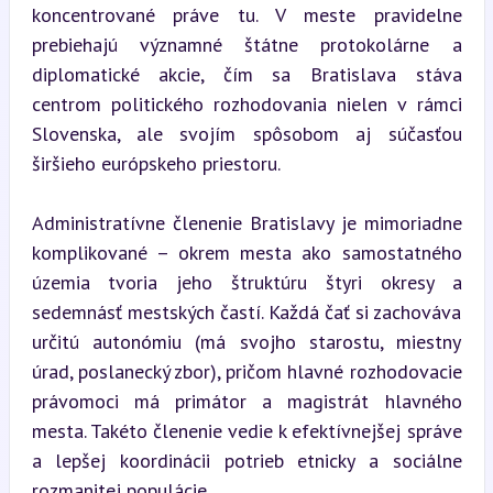
koncentrované práve tu. V meste pravidelne 
prebiehajú významné štátne protokolárne a 
diplomatické akcie, čím sa Bratislava stáva 
centrom politického rozhodovania nielen v rámci 
Slovenska, ale svojím spôsobom aj súčasťou 
širšieho európskeho priestoru.
Administratívne členenie Bratislavy je mimoriadne 
komplikované – okrem mesta ako samostatného 
územia tvoria jeho štruktúru štyri okresy a 
sedemnásť mestských častí. Každá čať si zachováva 
určitú autonómiu (má svojho starostu, miestny 
úrad, poslanecký zbor), pričom hlavné rozhodovacie 
právomoci má primátor a magistrát hlavného 
mesta. Takéto členenie vedie k efektívnejšej správe 
a lepšej koordinácii potrieb etnicky a sociálne 
rozmanitej populácie.