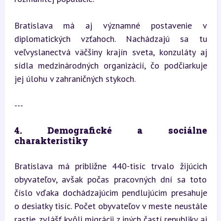
Bratislava má aj významné postavenie v 
diplomatických vzťahoch. Nachádzajú sa tu 
veľvyslanectvá väčšiny krajín sveta, konzuláty aj 
sídla medzinárodných organizácií, čo podčiarkuje 
jej úlohu v zahraničných stykoch.
---
4. Demografické a sociálne 
charakteristiky
Bratislava má približne 440-tisíc trvalo žijúcich 
obyvateľov, avšak počas pracovných dní sa toto 
číslo vďaka dochádzajúcim pendlujúcim presahuje 
o desiatky tisíc. Počet obyvateľov v meste neustále 
rastie, zvlášť kvôli migrácii z iných častí republiky aj 