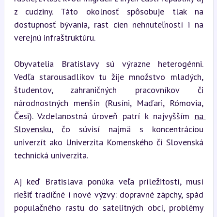
z cudziny. Táto okolnosť spôsobuje tlak na 
dostupnosť bývania, rast cien nehnuteľností i na 
verejnú infraštruktúru.
Obyvatelia Bratislavy sú výrazne heterogénni. 
Vedľa starousadlíkov tu žije množstvo mladých, 
študentov, zahraničných pracovníkov či 
národnostných menšín (Rusíni, Maďari, Rómovia, 
Česi). Vzdelanostná úroveň patrí k najvyšším 
na 
Slovensku
, čo súvisí najmä s koncentráciou 
univerzít ako Univerzita Komenského či Slovenská 
technická univerzita.
Aj keď Bratislava ponúka veľa príležitostí, musí 
riešiť tradičné i nové výzvy: dopravné zápchy, spád 
populačného rastu do satelitných obcí, problémy 