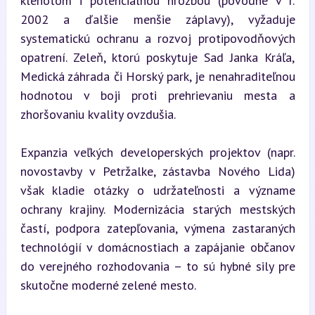
klenotom i potenciálnou hrozbou (povodne v r. 
2002 a ďalšie menšie záplavy), vyžaduje 
systematickú ochranu a rozvoj protipovodňových 
opatrení. Zeleň, ktorú poskytuje Sad Janka Kráľa, 
Medická záhrada či Horský park, je nenahraditeľnou 
hodnotou v boji proti prehrievaniu mesta a 
zhoršovaniu kvality ovzdušia.
Expanzia veľkých developerských projektov (napr. 
novostavby v Petržalke, zástavba Nového Lida) 
však kladie otázky o udržateľnosti a význame 
ochrany krajiny. Modernizácia starých mestských 
častí, podpora zatepľovania, výmena zastaraných 
technológií v domácnostiach a zapájanie občanov 
do verejného rozhodovania – to sú hybné sily pre 
skutočne moderné zelené mesto.