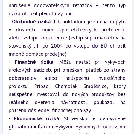
narušenie dodávateľských reťazcov – tento typ 
rizika ohrozil plynulú výrobu.

- 
Obchodné riziká
: Ich príkladom je zmena dopytu 
v dôsledku zmien spotrebiteľských preferencií 
alebo vstupu konkurencie (vstup supermarketov na 
slovenský trh po 2004 po vstupe do EÚ ohrozil 
mnohé domáce predajne).

- 
Finančné riziká
: Môžu nastať pri výkyvoch 
úrokových sadzieb, pri omeškaní platieb zo strany 
odberateľov alebo neúspechu investičného 
projektu. Prípad Chemolak Smolenice, ktorý 
neúspešne investoval do nových produktov bez 
reálneho overenia návratnosti, poukázal na 
potrebu dôslednej finančnej analýzy.

- 
Ekonomické riziká
: Slovensko je ovplyvnené 
globálnou infláciou, výkyvmi výmenných kurzov, no 