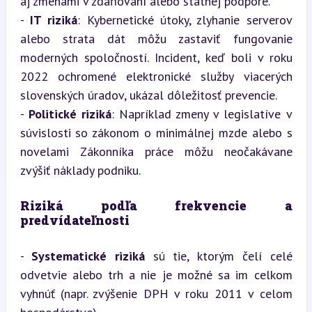
aj zmenami v zdaňovaní alebo štátnej podpore.

- 
IT riziká
: Kybernetické útoky, zlyhanie serverov 
alebo strata dát môžu zastaviť fungovanie 
moderných spoločností. Incident, keď boli v roku 
2022 ochromené elektronické služby viacerých 
slovenských úradov, ukázal dôležitosť prevencie.

- 
Politické riziká
: Napríklad zmeny v legislatíve v 
súvislosti so zákonom o minimálnej mzde alebo s 
novelami Zákonníka práce môžu neočakávane 
zvýšiť náklady podniku.
Riziká podľa frekvencie a 
predvídateľnosti
- 
Systematické riziká
 sú tie, ktorým čelí celé 
odvetvie alebo trh a nie je možné sa im celkom 
vyhnúť (napr. zvýšenie DPH v roku 2011 v celom 