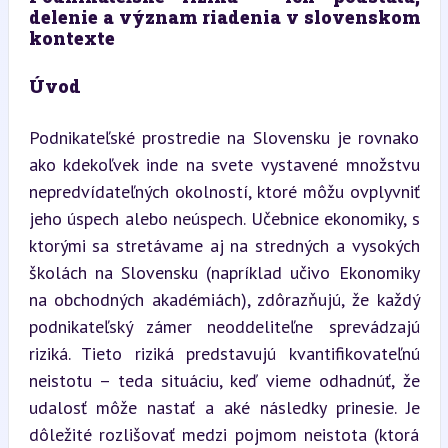
delenie a význam riadenia v slovenskom 
kontexte
Úvod
Podnikateľské prostredie na Slovensku je rovnako 
ako kdekoľvek inde na svete vystavené množstvu 
nepredvídateľných okolností, ktoré môžu ovplyvniť 
jeho úspech alebo neúspech. Učebnice ekonomiky, s 
ktorými sa stretávame aj na stredných a vysokých 
školách na Slovensku (napríklad učivo Ekonomiky 
na obchodných akadémiách), zdôrazňujú, že každý 
podnikateľský zámer neoddeliteľne sprevádzajú 
riziká. Tieto riziká predstavujú kvantifikovateľnú 
neistotu – teda situáciu, keď vieme odhadnúť, že 
udalosť môže nastať a aké následky prinesie. Je 
dôležité rozlišovať medzi pojmom neistota (ktorá 