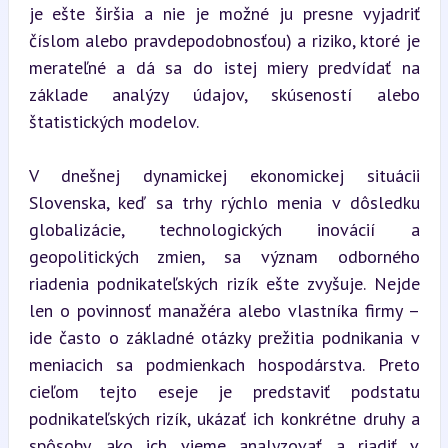
je ešte širšia a nie je možné ju presne vyjadriť 
číslom alebo pravdepodobnosťou) a riziko, ktoré je 
merateľné a dá sa do istej miery predvídať na 
základe analýzy údajov, skúseností alebo 
štatistických modelov.
V dnešnej dynamickej ekonomickej situácii 
Slovenska, keď sa trhy rýchlo menia v dôsledku 
globalizácie, technologických inovácií a 
geopolitických zmien, sa význam odborného 
riadenia podnikateľských rizík ešte zvyšuje. Nejde 
len o povinnosť manažéra alebo vlastníka firmy – 
ide často o základné otázky prežitia podnikania v 
meniacich sa podmienkach hospodárstva. Preto 
cieľom tejto eseje je predstaviť podstatu 
podnikateľských rizík, ukázať ich konkrétne druhy a 
spôsoby, ako ich vieme analyzovať a riadiť v 