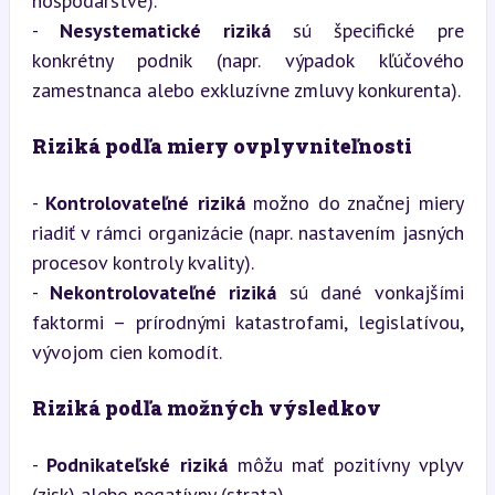
hospodárstve).

- 
Nesystematické riziká
 sú špecifické pre 
konkrétny podnik (napr. výpadok kľúčového 
zamestnanca alebo exkluzívne zmluvy konkurenta).
Riziká podľa miery ovplyvniteľnosti
- 
Kontrolovateľné riziká
 možno do značnej miery 
riadiť v rámci organizácie (napr. nastavením jasných 
procesov kontroly kvality).

- 
Nekontrolovateľné riziká
 sú dané vonkajšími 
faktormi – prírodnými katastrofami, legislatívou, 
vývojom cien komodít.
Riziká podľa možných výsledkov
- 
Podnikateľské riziká
 môžu mať pozitívny vplyv 
(zisk) alebo negatívny (strata).
