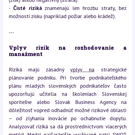
- 
Čisté riziká
 znamenajú len hrozbu straty, bez 
možnosti zisku (napríklad požiar alebo krádež).
---
Vplyv rizík na rozhodovanie a 
manažment
Riziká majú zásadný 
vplyv na
 strategické 
plánovanie podniku. Pri tvorbe podnikateľského 
plánu mladých slovenských podnikateľov často 
upozorňujú učitelia na školeniach Slovenskej 
sporiteľne alebo Slovak Business Agency na 
dôležitosť vopred odhadnúť možné rizikové oblasti 
– od zlyhania inovácie po ochabnutie dopytu. 
Analyzovať riziká sa dá prostredníctvom viacerých 
metód. Medzi najčastejšie využívané patrí SWOT 