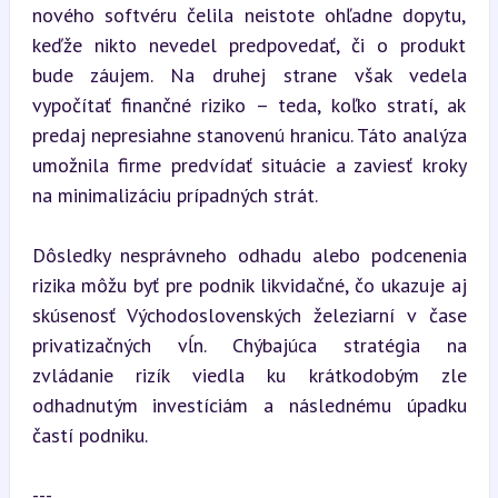
nového softvéru čelila neistote ohľadne dopytu, 
keďže nikto nevedel predpovedať, či o produkt 
bude záujem. Na druhej strane však vedela 
vypočítať finančné riziko – teda, koľko stratí, ak 
predaj nepresiahne stanovenú hranicu. Táto analýza 
umožnila firme predvídať situácie a zaviesť kroky 
na minimalizáciu prípadných strát.
Dôsledky nesprávneho odhadu alebo podcenenia 
rizika môžu byť pre podnik likvidačné, čo ukazuje aj 
skúsenosť Východoslovenských železiarní v čase 
privatizačných vĺn. Chýbajúca stratégia na 
zvládanie rizík viedla ku krátkodobým zle 
odhadnutým investíciám a následnému úpadku 
častí podniku.
---