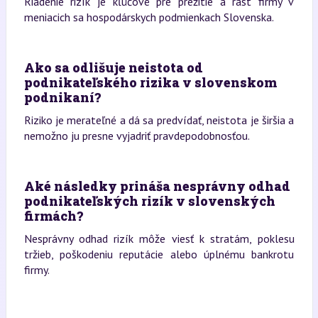
Riadenie rizík je kľúčové pre prežitie a rast firmy v
meniacich sa hospodárskych podmienkach Slovenska.
Ako sa odlišuje neistota od
podnikateľského rizika v slovenskom
podnikaní?
Riziko je merateľné a dá sa predvídať, neistota je širšia a
nemožno ju presne vyjadriť pravdepodobnosťou.
Aké následky prináša nesprávny odhad
podnikateľských rizík v slovenských
firmách?
Nesprávny odhad rizík môže viesť k stratám, poklesu
tržieb, poškodeniu reputácie alebo úplnému bankrotu
firmy.