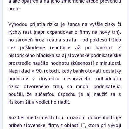
a aké opatrenia na jeho zmiernenie alebo prevenciu 
urobí.
Výhodou prijatia rizika je šanca na vyššie zisky či 
rýchly rast (napr. expandovanie firmy na nový trh), 
no zároveň hrozí reálna strata – od poklesu tržieb 
cez poškodenie reputácie až po bankrot. Z 
historického hľadiska sa aj slovenské podnikateľské 
prostredie naučilo hodnotu skúseností z minulosti. 
Napríklad v 90. rokoch, kedy bankrotovali desiatky 
podnikov v dôsledku nesprávneho odhadnutia 
rizika otvoreného trhu, sa mnohí podnikatelia 
poučili, že súčasťou úspechu je aj naučiť sa s 
rizikom žiť a vedieť ho riadiť.
Rozdiel medzi neistotou a rizikom dobre ilustruje 
príbeh slovenskej firmy z oblasti IT, ktorá pri vývoji 