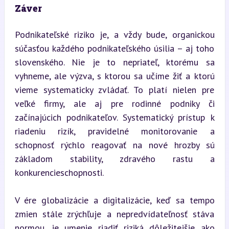
Záver
Podnikateľské riziko je, a vždy bude, organickou 
súčasťou každého podnikateľského úsilia – aj toho 
slovenského. Nie je to nepriateľ, ktorému sa 
vyhneme, ale výzva, s ktorou sa učíme žiť a ktorú 
vieme systematicky zvládať. To platí nielen pre 
veľké firmy, ale aj pre rodinné podniky či 
začínajúcich podnikateľov. Systematický prístup k 
riadeniu rizík, pravidelné monitorovanie a 
schopnosť rýchlo reagovať na nové hrozby sú 
základom stability, zdravého rastu a 
konkurencieschopnosti.
V ére globalizácie a digitalizácie, keď sa tempo 
zmien stále zrýchľuje a nepredvídateľnosť stáva 
normou, je umenie riadiť riziká dôležitejšie ako 