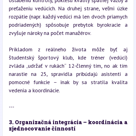
oslabeniu kontroly, poklesu kvality spätnej väzby a 
preťaženiu vedúcich. Na druhej strane, veľmi úzke 
rozpätie (napr. každý vedúci má len dvoch priamych 
podriadených) spôsobuje prebytok byrokracie a 
zvyšuje nároky na počet manažérov.
Príkladom z reálneho života môže byť aj 
študentský športový klub, kde tréner (vedúci) 
zvláda „udržať v rukách“ 12-členný tím, no ak tím 
narastie na 25, spravidla pribúdajú asistenti a 
pomocné funkcie – inak by sa stratila kvalita 
vedenia a koordinácie.
---
3. Organizačná integrácia – koordinácia a 
zjednocovanie činností