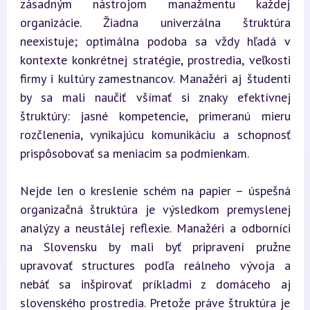
zásadným nástrojom manažmentu každej 
organizácie. Žiadna univerzálna štruktúra 
neexistuje; optimálna podoba sa vždy hľadá v 
kontexte konkrétnej stratégie, prostredia, veľkosti 
firmy i kultúry zamestnancov. Manažéri aj študenti 
by sa mali naučiť všímať si znaky efektívnej 
štruktúry: jasné kompetencie, primeranú mieru 
rozčlenenia, vynikajúcu komunikáciu a schopnosť 
prispôsobovať sa meniacim sa podmienkam.
Nejde len o kreslenie schém na papier – úspešná 
organizačná štruktúra je výsledkom premyslenej 
analýzy a neustálej reflexie. Manažéri a odborníci 
na Slovensku by mali byť pripravení pružne 
upravovať structures podľa reálneho vývoja a 
nebáť sa inšpirovať príkladmi z domáceho aj 
slovenského prostredia. Pretože práve štruktúra je 