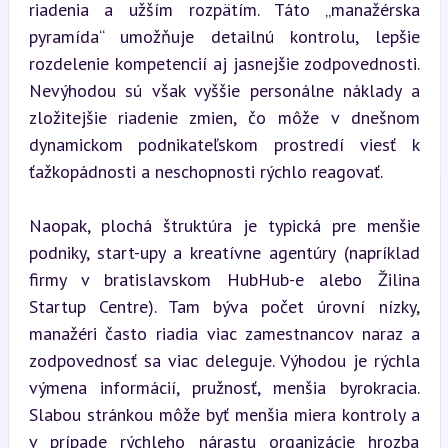
riadenia a užším rozpätím. Táto „manažérska 
pyramída“ umožňuje detailnú kontrolu, lepšie 
rozdelenie kompetencií aj jasnejšie zodpovednosti. 
Nevýhodou sú však vyššie personálne náklady a 
zložitejšie riadenie zmien, čo môže v dnešnom 
dynamickom podnikateľskom prostredí viesť k 
ťažkopádnosti a neschopnosti rýchlo reagovať.
Naopak, plochá štruktúra je typická pre menšie 
podniky, start-upy a kreatívne agentúry (napríklad 
firmy v bratislavskom HubHub-e alebo Žilina 
Startup Centre). Tam býva počet úrovní nízky, 
manažéri často riadia viac zamestnancov naraz a 
zodpovednosť sa viac deleguje. Výhodou je rýchla 
výmena informácií, pružnosť, menšia byrokracia. 
Slabou stránkou môže byť menšia miera kontroly a 
v prípade rýchleho nárastu organizácie hrozba 