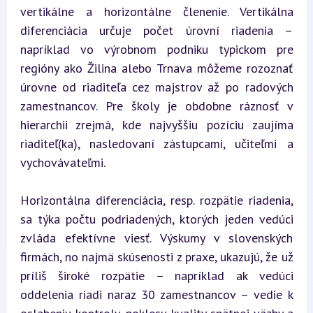
vertikálne a horizontálne členenie. Vertikálna 
diferenciácia určuje počet úrovní riadenia – 
napríklad vo výrobnom podniku typickom pre 
regióny ako Žilina alebo Trnava môžeme rozoznať 
úrovne od riaditeľa cez majstrov až po radových 
zamestnancov. Pre školy je obdobne ráznosť v 
hierarchii zrejmá, kde najvyššiu pozíciu zaujíma 
riaditeľ(ka), nasledovaní zástupcami, učiteľmi a 
vychovávateľmi.
Horizontálna diferenciácia, resp. rozpätie riadenia, 
sa týka počtu podriadených, ktorých jeden vedúci 
zvláda efektívne viesť. Výskumy v slovenských 
firmách, no najmä skúsenosti z praxe, ukazujú, že už 
príliš široké rozpätie – napríklad ak vedúci 
oddelenia riadi naraz 30 zamestnancov – vedie k 