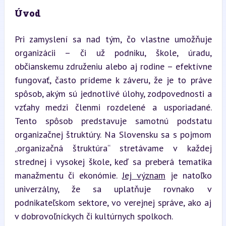
Úvod
Pri zamyslení sa nad tým, čo vlastne umožňuje 
organizácii – či už podniku, škole, úradu, 
občianskemu združeniu alebo aj rodine – efektívne 
fungovať, často prídeme k záveru, že je to práve 
spôsob, akým sú jednotlivé úlohy, zodpovednosti a 
vzťahy medzi členmi rozdelené a usporiadané. 
Tento spôsob predstavuje samotnú podstatu 
organizačnej štruktúry. Na Slovensku sa s pojmom 
„organizačná štruktúra“ stretávame v každej 
strednej i vysokej škole, keď sa preberá tematika 
manažmentu či ekonómie. 
Jej význam
 je natoľko 
univerzálny, že sa uplatňuje rovnako v 
podnikateľskom sektore, vo verejnej správe, ako aj 
v dobrovoľníckych či kultúrnych spolkoch.