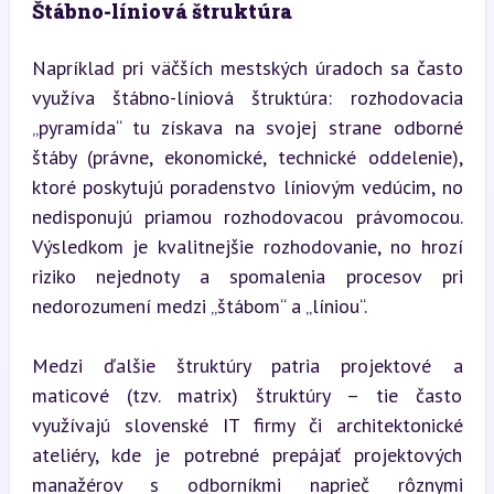
Štábno-líniová štruktúra
Napríklad pri väčších mestských úradoch sa často 
využíva štábno-líniová štruktúra: rozhodovacia 
„pyramída“ tu získava na svojej strane odborné 
štáby (právne, ekonomické, technické oddelenie), 
ktoré poskytujú poradenstvo líniovým vedúcim, no 
nedisponujú priamou rozhodovacou právomocou. 
Výsledkom je kvalitnejšie rozhodovanie, no hrozí 
riziko nejednoty a spomalenia procesov pri 
nedorozumení medzi „štábom“ a „líniou“.
Medzi ďalšie štruktúry patria projektové a 
maticové (tzv. matrix) štruktúry – tie často 
využívajú slovenské IT firmy či architektonické 
ateliéry, kde je potrebné prepájať projektových 
manažérov s odborníkmi naprieč rôznymi 