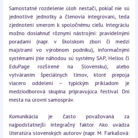
Samostatné rozdelenie úloh nestačí, pokiaľ nie sú 
jednotlivé jednotky a členovia integrovaní, teda 
zjednotení smerom k spoločnému cieľu. Integráciu 
možno dosiahnuť rôznymi nástrojmi: pravidelnými 
poradami (napr. v školskom zbori či medzi 
majstrami vo výrobnom podniku), informačnými 
systémami (nie náhodou sú systémy SAP, Helios či 
EduPage rozšírené na Slovensku), alebo 
vytváraním špeciálnych tímov, ktoré prepoja 
viacero oddelení – typickým príkladom je 
medziodborová skupina pripravujúca festival Dni 
mesta na úrovni samospráv.
Komunikácia je často považovaná za 
najpodstatnejší integračný faktor. Ako uvádza 
literatúra slovenských autorov (napr. M. Farkašová: 