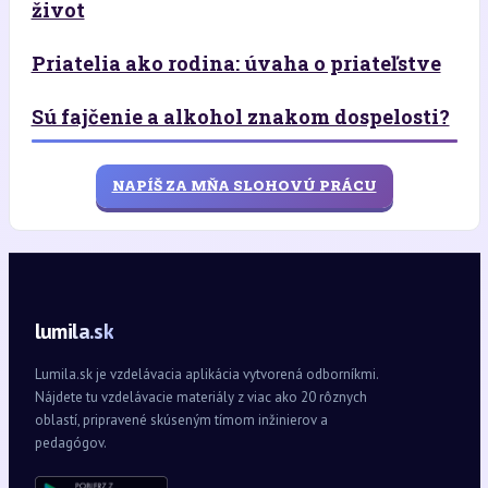
život
Priatelia ako rodina: úvaha o priateľstve
Sú fajčenie a alkohol znakom dospelosti?
NAPÍŠ ZA MŇA SLOHOVÚ PRÁCU
lumila.sk
Lumila.sk je vzdelávacia aplikácia vytvorená odborníkmi.
Nájdete tu vzdelávacie materiály z viac ako 20 rôznych
oblastí, pripravené skúseným tímom inžinierov a
pedagógov.