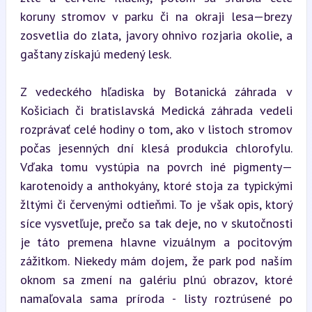
koruny stromov v parku či na okraji lesa—brezy 
zosvetlia do zlata, javory ohnivo rozjaria okolie, a 
gaštany získajú medený lesk.
Z vedeckého hľadiska by Botanická záhrada v 
Košiciach či bratislavská Medická záhrada vedeli 
rozprávať celé hodiny o tom, ako v listoch stromov 
počas jesenných dní klesá produkcia chlorofylu. 
Vďaka tomu vystúpia na povrch iné pigmenty—
karotenoidy a anthokyány, ktoré stoja za typickými 
žltými či červenými odtieňmi. To je však opis, ktorý 
síce vysvetľuje, prečo sa tak deje, no v skutočnosti 
je táto premena hlavne vizuálnym a pocitovým 
zážitkom. Niekedy mám dojem, že park pod naším 
oknom sa zmení na galériu plnú obrazov, ktoré 
namaľovala sama príroda - listy roztrúsené po 