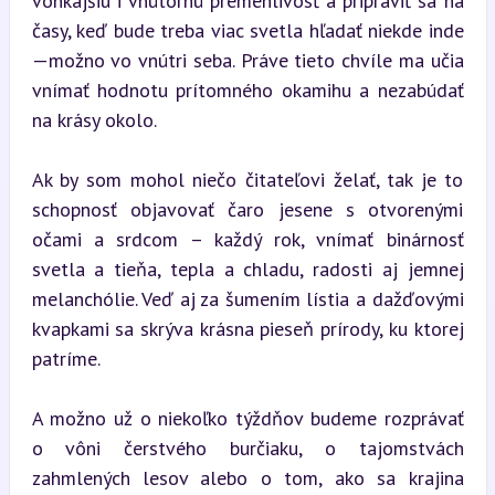
vonkajšiu i vnútornú premenlivosť a pripraviť sa na 
časy, keď bude treba viac svetla hľadať niekde inde
—možno vo vnútri seba. Práve tieto chvíle ma učia 
vnímať hodnotu prítomného okamihu a nezabúdať 
na krásy okolo.
Ak by som mohol niečo čitateľovi želať, tak je to 
schopnosť objavovať čaro jesene s otvorenými 
očami a srdcom – každý rok, vnímať binárnosť 
svetla a tieňa, tepla a chladu, radosti aj jemnej 
melanchólie. Veď aj za šumením lístia a dažďovými 
kvapkami sa skrýva krásna pieseň prírody, ku ktorej 
patríme.
A možno už o niekoľko týždňov budeme rozprávať 
o vôni čerstvého burčiaku, o tajomstvách 
zahmlených lesov alebo o tom, ako sa krajina 