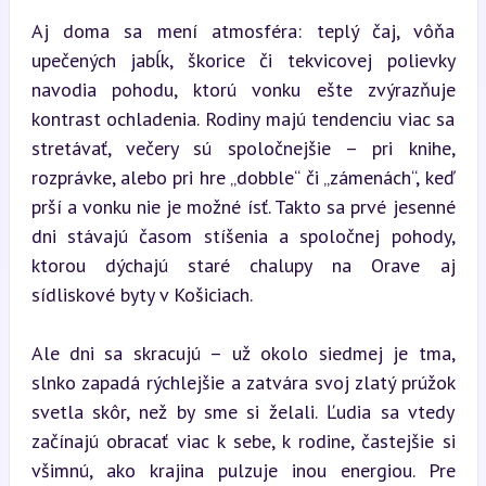
Aj doma sa mení atmosféra: teplý čaj, vôňa 
upečených jabĺk, škorice či tekvicovej polievky 
navodia pohodu, ktorú vonku ešte zvýrazňuje 
kontrast ochladenia. Rodiny majú tendenciu viac sa 
stretávať, večery sú spoločnejšie – pri knihe, 
rozprávke, alebo pri hre „dobble“ či „zámenách“, keď 
prší a vonku nie je možné ísť. Takto sa prvé jesenné 
dni stávajú časom stíšenia a spoločnej pohody, 
ktorou dýchajú staré chalupy na Orave aj 
sídliskové byty v Košiciach.
Ale dni sa skracujú – už okolo siedmej je tma, 
slnko zapadá rýchlejšie a zatvára svoj zlatý prúžok 
svetla skôr, než by sme si želali. Ľudia sa vtedy 
začínajú obracať viac k sebe, k rodine, častejšie si 
všimnú, ako krajina pulzuje inou energiou. Pre 