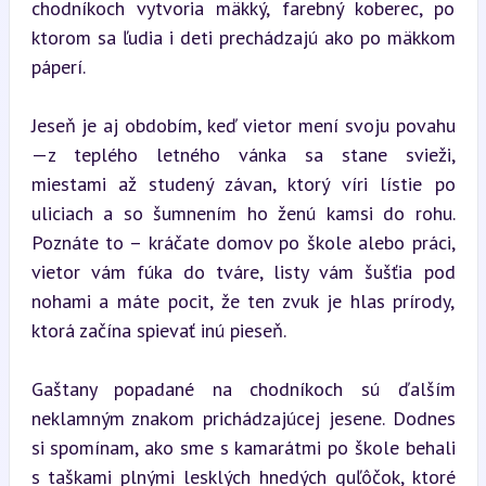
chodníkoch vytvoria mäkký, farebný koberec, po 
ktorom sa ľudia i deti prechádzajú ako po mäkkom 
páperí.
Jeseň je aj obdobím, keď vietor mení svoju povahu
—z teplého letného vánka sa stane svieži, 
miestami až studený závan, ktorý víri lístie po 
uliciach a so šumnením ho ženú kamsi do rohu. 
Poznáte to – kráčate domov po škole alebo práci, 
vietor vám fúka do tváre, listy vám šušťia pod 
nohami a máte pocit, že ten zvuk je hlas prírody, 
ktorá začína spievať inú pieseň.
Gaštany popadané na chodníkoch sú ďalším 
neklamným znakom prichádzajúcej jesene. Dodnes 
si spomínam, ako sme s kamarátmi po škole behali 
s taškami plnými lesklých hnedých guľôčok, ktoré 