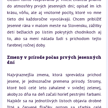
do atmosféry prvých jesenných dní; opísať im ich 
krásu, vôňu, ale aj vnútorné pocity, ktoré vo mne 
tieto dni každoročne vyvolávajú. Chcem priblížiť 
jesenné rána v malom meste na Slovensku, zážitky 
detí bežiacich po lístím pokrytých chodníkoch aj 
to, ako sa mení nálada ľudí s príchodom tejto 
farebnej ročnej doby.
Zmeny v prírode počas prvých jesenných 
dní
Najvýraznejšia zmena, ktorá sprevádza príchod 
jesene, je jednoznačne premena prírody. Stromy, 
ktoré boli celé leto zahalené v sviežej zelenej, 
akoby zo dňa na deň začali horieť pestrými farbami. 
Najskôr sa na jednotlivých listoch objavia drobné 
žlté a červené fliačiky, potom sa sfarbia celé 