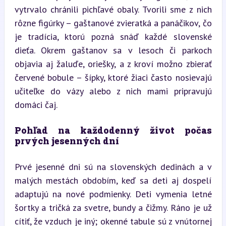
vytrvalo chránili pichľavé obaly. Tvorili sme z nich 
rôzne figúrky – gaštanové zvieratká a panáčikov, čo 
je tradícia, ktorú pozná snáď každé slovenské 
dieťa. Okrem gaštanov sa v lesoch či parkoch 
objavia aj žaluďe, oriešky, a z kroví možno zbierať 
červené bobule – šípky, ktoré žiaci často nosievajú 
učiteľke do vázy alebo z nich mami pripravujú 
domáci čaj.
Pohľad na každodenný život počas 
prvých jesenných dní
Prvé jesenné dni sú na slovenských dedinách a v 
malých mestách obdobím, keď sa deti aj dospelí 
adaptujú na nové podmienky. Deti vymenia letné 
šortky a tričká za svetre, bundy a čižmy. Ráno je už 
cítiť, že vzduch je iný; okenné tabule sú z vnútornej 