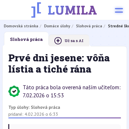
Domovská stránka
Domáce úlohy
Slohová práca
Stredné šk
+
Slohová práca
Uč sa s AI
Prvé dni jesene: vôňa
lístia a tiché rána
Táto práca bola overená naším učiteľom:
7.02.2026 o 15:53
Typ úlohy:
Slohová práca
pridané: 4.02.2026 o 6:33