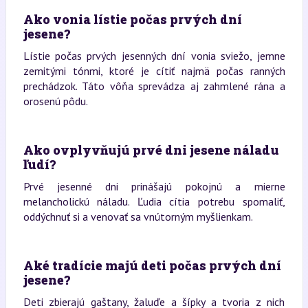
Ako vonia lístie počas prvých dní
jesene?
Lístie počas prvých jesenných dní vonia sviežo, jemne
zemitými tónmi, ktoré je cítiť najmä počas ranných
prechádzok. Táto vôňa sprevádza aj zahmlené rána a
orosenú pôdu.
Ako ovplyvňujú prvé dni jesene náladu
ľudí?
Prvé jesenné dni prinášajú pokojnú a mierne
melancholickú náladu. Ľudia cítia potrebu spomaliť,
oddýchnuť si a venovať sa vnútorným myšlienkam.
Aké tradície majú deti počas prvých dní
jesene?
Deti zbierajú gaštany, žaluďe a šípky a tvoria z nich