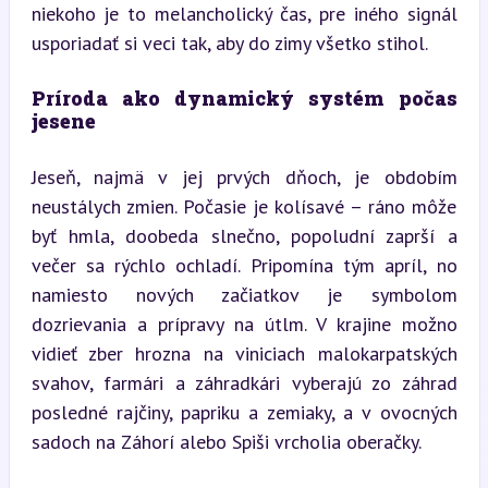
niekoho je to melancholický čas, pre iného signál 
usporiadať si veci tak, aby do zimy všetko stihol.
Príroda ako dynamický systém počas 
jesene
Jeseň, najmä v jej prvých dňoch, je obdobím 
neustálych zmien. Počasie je kolísavé – ráno môže 
byť hmla, doobeda slnečno, popoludní zaprší a 
večer sa rýchlo ochladí. Pripomína tým apríl, no 
namiesto nových začiatkov je symbolom 
dozrievania a prípravy na útlm. V krajine možno 
vidieť zber hrozna na viniciach malokarpatských 
svahov, farmári a záhradkári vyberajú zo záhrad 
posledné rajčiny, papriku a zemiaky, a v ovocných 
sadoch na Záhorí alebo Spiši vrcholia oberačky.