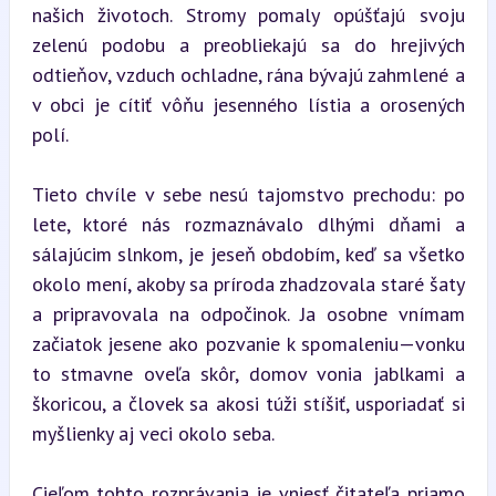
našich životoch. Stromy pomaly opúšťajú svoju 
zelenú podobu a preobliekajú sa do hrejivých 
odtieňov, vzduch ochladne, rána bývajú zahmlené a 
v obci je cítiť vôňu jesenného lístia a orosených 
polí.
Tieto chvíle v sebe nesú tajomstvo prechodu: po 
lete, ktoré nás rozmaznávalo dlhými dňami a 
sálajúcim slnkom, je jeseň obdobím, keď sa všetko 
okolo mení, akoby sa príroda zhadzovala staré šaty 
a pripravovala na odpočinok. Ja osobne vnímam 
začiatok jesene ako pozvanie k spomaleniu—vonku 
to stmavne oveľa skôr, domov vonia jablkami a 
škoricou, a človek sa akosi túži stíšiť, usporiadať si 
myšlienky aj veci okolo seba.
Cieľom tohto rozprávania je vniesť čitateľa priamo 