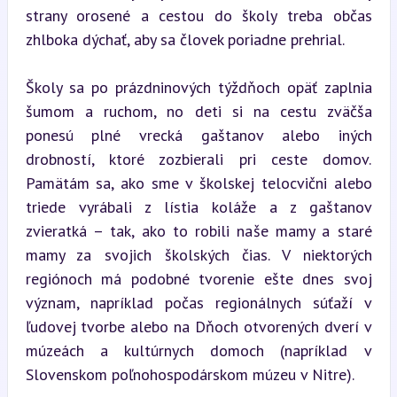
strany orosené a cestou do školy treba občas 
zhlboka dýchať, aby sa človek poriadne prehrial.
Školy sa po prázdninových týždňoch opäť zaplnia 
šumom a ruchom, no deti si na cestu zväčša 
ponesú plné vrecká gaštanov alebo iných 
drobností, ktoré zozbierali pri ceste domov. 
Pamätám sa, ako sme v školskej telocvični alebo 
triede vyrábali z lístia koláže a z gaštanov 
zvieratká – tak, ako to robili naše mamy a staré 
mamy za svojich školských čias. V niektorých 
regiónoch má podobné tvorenie ešte dnes svoj 
význam, napríklad počas regionálnych súťaží v 
ľudovej tvorbe alebo na Dňoch otvorených dverí v 
múzeách a kultúrnych domoch (napríklad v 
Slovenskom poľnohospodárskom múzeu v Nitre).