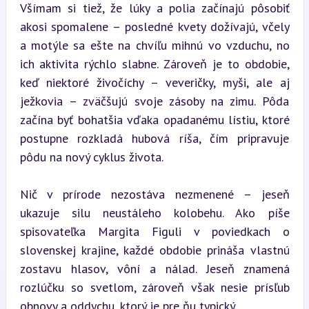
Všímam si tiež, že lúky a polia začínajú pôsobiť 
akosi spomalene – posledné kvety dožívajú, včely 
a motýle sa ešte na chvíľu mihnú vo vzduchu, no 
ich aktivita rýchlo slabne. Zároveň je to obdobie, 
keď niektoré živočíchy – veveričky, myši, ale aj 
ježkovia – zväčšujú svoje zásoby na zimu. Pôda 
začína byť bohatšia vďaka opadanému lístiu, ktoré 
postupne rozkladá hubová ríša, čím pripravuje 
pôdu na nový cyklus života.
Nič v prírode nezostáva nezmenené – jeseň 
ukazuje silu neustáleho kolobehu. Ako píše 
spisovateľka Margita Figuli v poviedkach o 
slovenskej krajine, každé obdobie prináša vlastnú 
zostavu hlasov, vôní a nálad. Jeseň znamená 
rozlúčku so svetlom, zároveň však nesie prísľub 
obnovy a oddychu, ktorý je pre ňu typický.