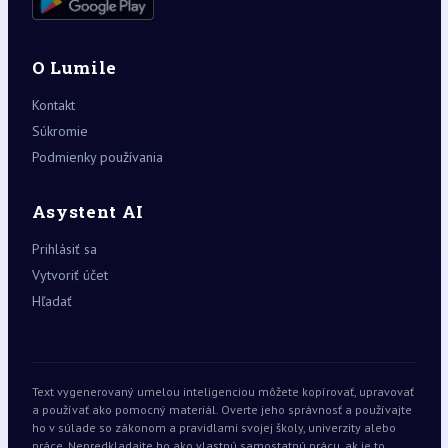
O Lumile
Kontakt
Súkromie
Podmienky používania
Asystent AI
Prihlásiť sa
Vytvoriť účet
Hľadať
Text vygenerovaný umelou inteligenciou môžete kopírovať, upravovať
a používať ako pomocný materiál. Overte jeho správnosť a používajte
ho v súlade so zákonom a pravidlami svojej školy, univerzity alebo
práce. Nepredkladajte ho ako vlastnú samostatnú prácu, ak je to