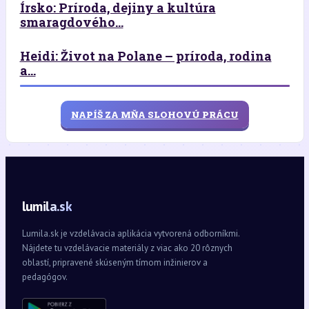
Írsko: Príroda, dejiny a kultúra
smaragdového...
Heidi: Život na Polane – príroda, rodina
a...
NAPÍŠ ZA MŇA SLOHOVÚ PRÁCU
lumila.sk
Lumila.sk je vzdelávacia aplikácia vytvorená odborníkmi.
Nájdete tu vzdelávacie materiály z viac ako 20 rôznych
oblastí, pripravené skúseným tímom inžinierov a
pedagógov.