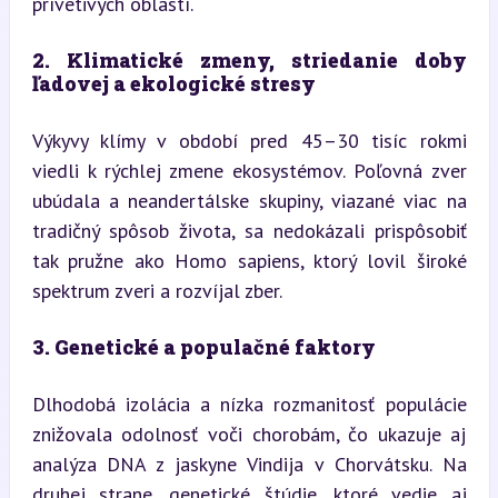
prívetivých oblastí.
2. Klimatické zmeny, striedanie doby 
ľadovej a ekologické stresy
Výkyvy klímy v období pred 45–30 tisíc rokmi 
viedli k rýchlej zmene ekosystémov. Poľovná zver 
ubúdala a neandertálske skupiny, viazané viac na 
tradičný spôsob života, sa nedokázali prispôsobiť 
tak pružne ako Homo sapiens, ktorý lovil široké 
spektrum zveri a rozvíjal zber.
3. Genetické a populačné faktory
Dlhodobá izolácia a nízka rozmanitosť populácie 
znižovala odolnosť voči chorobám, čo ukazuje aj 
analýza DNA z jaskyne Vindija v Chorvátsku. Na 
druhej strane, genetické štúdie, ktoré vedie aj 