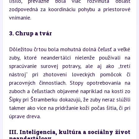
líšilo, prevažne bola viac rozvinutá oblasť 
zodpovedná za koordináciu pohybu a priestorové 
vnímanie.
3. Chrup a tvár
Dôležitou črtou bola mohutná dolná čeľusť a veľké 
zuby, ktoré neandertálci nielenže používali na 
spracúvanie surovej potravy, ale aj ako „tretí 
nástroj“ pri zhotovení loveckých pomôcok či 
pracovných činnostiach. Stopy opotrebovania na 
zuboch a čeľustiach objavené napríklad na kosti zo 
Šipky pri Štramberku dokazujú, že zuby neraz slúžili 
takmer ako vice na pridržanie koží počas šitia, či pri 
úprave dreva.
III. Inteligencia, kultúra a sociálny život 
neandertálcov