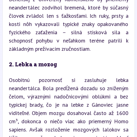
neandertálec zodvihol bremená, ktoré by súčasný 
človek zvládol len s ťažkosťami. Ich ruky, prsty a 
kosti nôh vykazovali typické znaky opakovaného 
fyzického zaťaženia – silná stisková sila a 
schopnosť pohybu v neľahkom teréne patrili k 
základným prežívacím zručnostiam.
2. Lebka a mozog
Osobitnú pozornosť si zasluhuje lebka 
neandertálca. Bola predĺžená dozadu so zníženým 
čelom, výraznými nadočnicovými oblúkmi a bez 
typickej brady, čo je na lebke z Gánoviec jasne 
viditeľné. Objem mozgu dosahoval často až 1600 
cm³, dokonca o niečo viac ako priemerný Homo 
sapiens. Avšak rozloženie mozgových lalokov sa 