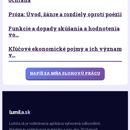
Próza: Úvod, žánre a rozdiely oproti poézii
Funkcie a dopady skúšania a hodnotenia
vo...
Kľúčové ekonomické pojmy a ich význam
v...
NAPÍŠ ZA MŇA SLOHOVÚ PRÁCU
lumila.sk
Lumila.sk je vzdelávacia aplikácia vytvorená odborníkmi.
Nájdete tu vzdelávacie materiály z viac ako 20 rôznych