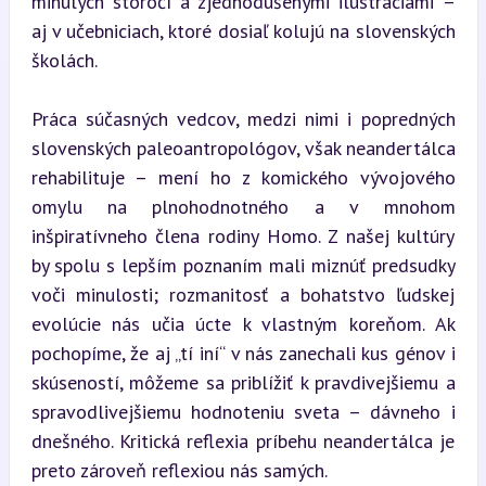
minulých storočí a zjednodušenými ilustráciami – 
aj v učebniciach, ktoré dosiaľ kolujú na slovenských 
školách.
Práca súčasných vedcov, medzi nimi i popredných 
slovenských paleoantropológov, však neandertálca 
rehabilituje – mení ho z komického vývojového 
omylu na plnohodnotného a v mnohom 
inšpiratívneho člena rodiny Homo. Z našej kultúry 
by spolu s lepším poznaním mali miznúť predsudky 
voči minulosti; rozmanitosť a bohatstvo ľudskej 
evolúcie nás učia úcte k vlastným koreňom. Ak 
pochopíme, že aj „tí iní“ v nás zanechali kus génov i 
skúseností, môžeme sa priblížiť k pravdivejšiemu a 
spravodlivejšiemu hodnoteniu sveta – dávneho i 
dnešného. Kritická reflexia príbehu neandertálca je 
preto zároveň reflexiou nás samých.