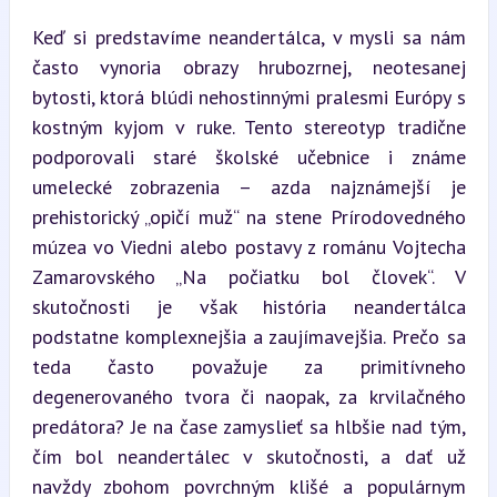
Keď si predstavíme neandertálca, v mysli sa nám 
často vynoria obrazy hrubozrnej, neotesanej 
bytosti, ktorá blúdi nehostinnými pralesmi Európy s 
kostným kyjom v ruke. Tento stereotyp tradične 
podporovali staré školské učebnice i známe 
umelecké zobrazenia – azda najznámejší je 
prehistorický „opičí muž“ na stene Prírodovedného 
múzea vo Viedni alebo postavy z románu Vojtecha 
Zamarovského „Na počiatku bol človek“. V 
skutočnosti je však história neandertálca 
podstatne komplexnejšia a zaujímavejšia. Prečo sa 
teda často považuje za primitívneho 
degenerovaného tvora či naopak, za krvilačného 
predátora? Je na čase zamyslieť sa hlbšie nad tým, 
čím bol neandertálec v skutočnosti, a dať už 
navždy zbohom povrchným klišé a populárnym 