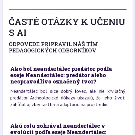
ČASTÉ OTÁZKY K UČENIU
S AI
ODPOVEDE PRIPRAVIL NÁŠ TÍM
PEDAGOGICKÝCH ODBORNÍKOV
Ako bol neandertálec predátor podľa
eseje Neandertálec: predátor alebo
nespravodlivo označený tvor?
Neandertálec bol síce dobrý lovec, ale nie krvilačný
predátor. Archeologické dôkazy ukazujú, že jeho život
zahŕňal aj zber rastlín a adaptáciu na prostredie.
Akú rolu zohrával neandertálec v
evolúcii podľa eseje Neandertálec: