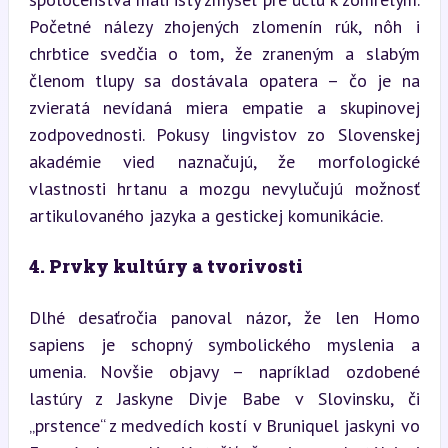
Početné nálezy zhojených zlomenín rúk, nôh i 
chrbtice svedčia o tom, že zraneným a slabým 
členom tlupy sa dostávala opatera – čo je na 
zvieratá nevídaná miera empatie a skupinovej 
zodpovednosti. Pokusy lingvistov zo Slovenskej 
akadémie vied naznačujú, že morfologické 
vlastnosti hrtanu a mozgu nevylučujú možnosť 
artikulovaného jazyka a gestickej komunikácie.
4. Prvky kultúry a tvorivosti
Dlhé desaťročia panoval názor, že len Homo 
sapiens je schopný symbolického myslenia a 
umenia. Novšie objavy – napríklad ozdobené 
lastúry z Jaskyne Divje Babe v Slovinsku, či 
„prstence“ z medvedích kostí v Bruniquel jaskyni vo 