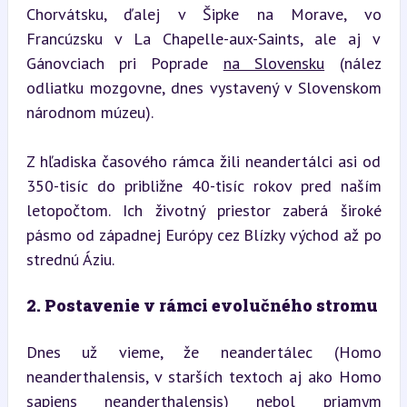
Chorvátsku, ďalej v Šipke na Morave, vo 
Francúzsku v La Chapelle-aux-Saints, ale aj v 
Gánovciach pri Poprade 
na Slovensku
 (nález 
odliatku mozgovne, dnes vystavený v Slovenskom 
národnom múzeu).
Z hľadiska časového rámca žili neandertálci asi od 
350-tisíc do približne 40-tisíc rokov pred naším 
letopočtom. Ich životný priestor zaberá široké 
pásmo od západnej Európy cez Blízky východ až po 
strednú Áziu.
2. Postavenie v rámci evolučného stromu
Dnes už vieme, že neandertálec (Homo 
neanderthalensis, v starších textoch aj ako Homo 
sapiens neanderthalensis) nebol priamym 