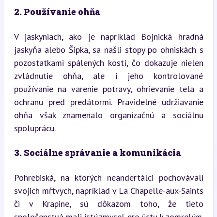
2. Používanie ohňa
V jaskyniach, ako je napríklad Bojnická hradná 
jaskyňa alebo Šipka, sa našli stopy po ohniskách s 
pozostatkami spálených kostí, čo dokazuje nielen 
zvládnutie ohňa, ale i jeho kontrolované 
používanie na varenie potravy, ohrievanie tela a 
ochranu pred predátormi. Pravidelné udržiavanie 
ohňa však znamenalo organizačnú a sociálnu 
spoluprácu.
3. Sociálne správanie a komunikácia
Pohrebiská, na ktorých neandertálci pochovávali 
svojich mŕtvych, napríklad v La Chapelle-aux-Saints 
či v Krapine, sú dôkazom toho, že tieto 
spoločenstvá mali istý zmysel pre úctu k zomrelým. 