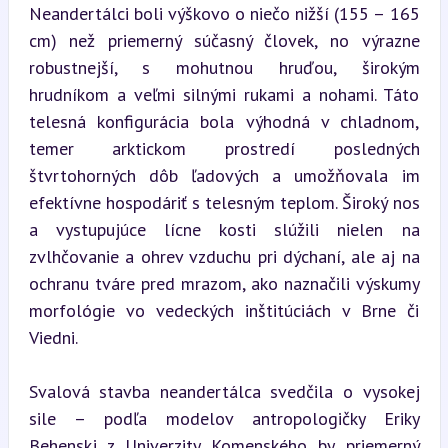
Neandertálci boli výškovo o niečo nižší (155 – 165 
cm) než priemerný súčasný človek, no výrazne 
robustnejší, s mohutnou hruďou, širokým 
hrudníkom a veľmi silnými rukami a nohami. Táto 
telesná konfigurácia bola výhodná v chladnom, 
temer arktickom prostredí posledných 
štvrtohorných dôb ľadových a umožňovala im 
efektívne hospodáriť s telesným teplom. Široký nos 
a vystupujúce lícne kosti slúžili nielen na 
zvlhčovanie a ohrev vzduchu pri dýchaní, ale aj na 
ochranu tváre pred mrazom, ako naznačili výskumy 
morfológie vo vedeckých inštitúciách v Brne či 
Viedni.
Svalová stavba neandertálca svedčila o vysokej 
sile – podľa modelov antropologičky Eriky 
Behenskj z Univerzity Komenského by priemerný 