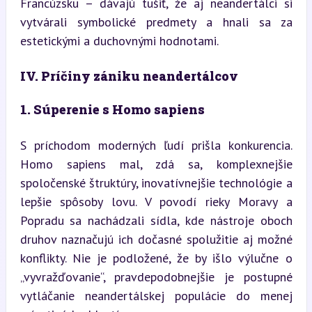
Francúzsku – dávajú tušiť, že aj neandertálci si 
vytvárali symbolické predmety a hnali sa za 
estetickými a duchovnými hodnotami.
IV. Príčiny zániku neandertálcov
1. Súperenie s Homo sapiens
S príchodom moderných ľudí prišla konkurencia. 
Homo sapiens mal, zdá sa, komplexnejšie 
spoločenské štruktúry, inovatívnejšie technológie a 
lepšie spôsoby lovu. V povodí rieky Moravy a 
Popradu sa nachádzali sídla, kde nástroje oboch 
druhov naznačujú ich dočasné spolužitie aj možné 
konflikty. Nie je podložené, že by išlo výlučne o 
„vyvražďovanie“, pravdepodobnejšie je postupné 
vytláčanie neandertálskej populácie do menej 