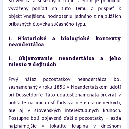
Slovenska a susedných krajín. Cieľom je ponúknuť 
vyvážený pohľad na túto tému a prispieť k 
objektívnejšiemu hodnoteniu jedného z najbližších 
príbuzných človeka súčasného typu.
I. Historické a biologické kontexty 
neandertálca
1. Objavovanie neandertálca a jeho 
miesto v dejinách
Prvý nález pozostatkov neandertálca bol 
zaznamenaný v roku 1856 v Neandertalskom údolí 
pri Düsseldorfe. Táto udalosť znamenala prevrat v 
pohľade na minulosť ľudstva nielen v nemeckých, 
ale aj v slovenských intelektuálnych kruhoch. 
Postupne boli objavené ďalšie pozostatky – azda 
najznámejšie v lokalite Krapina v dnešnom 