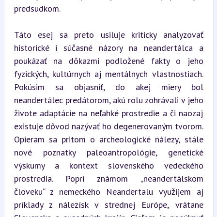
predsudkom.
Táto esej sa preto usiluje kriticky analyzovať 
historické i súčasné názory na neandertálca a 
poukázať na dôkazmi podložené fakty o jeho 
fyzických, kultúrnych aj mentálnych vlastnostiach. 
Pokúsim sa objasniť, do akej miery bol 
neandertálec predátorom, akú rolu zohrávali v jeho 
živote adaptácie na neľahké prostredie a či naozaj 
existuje dôvod nazývať ho degenerovaným tvorom. 
Opieram sa pritom o archeologické nálezy, stále 
nové poznatky paleoantropológie, genetické 
výskumy a kontext slovenského vedeckého 
prostredia. Popri známom „neandertálskom 
človeku“ z nemeckého Neandertalu využijem aj 
príklady z nálezísk v strednej Európe, vrátane 