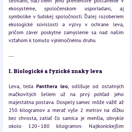
šelmami, načrtnem jeho premenlivé postavenie v 
ekosystéme, spoločenskom usporiadaní, aj 
symbolike v ľudskej spoločnosti. Ďalej rozoberiem 
ekologické súvislosti a výzvy v ochrane leva, 
pričom záver poskytne zamyslenie sa nad naším 
vzťahom k tomuto výnimočnému druhu.
---
I. Biologické a fyzické znaky leva
Leva, teda 
Panthera leo
, odlišuje od ostatných 
mačkovitých šeliem už na prvý pohľad jeho 
majestátna postava. Dospelý samec môže vážiť až 
250 kilogramov a merať vyše 2 metrov na dĺžku 
bez chvosta, zatiaľ čo samica je menšia, obvykle 
okolo 120–180 kilogramov. Najikonickejším 