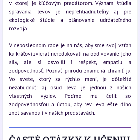
v ktorej je kľúčovým predátorom. Význam štúdia 
správania levov je neprehliadnuteľný aj pre 
ekologické štúdie a plánovanie udržateľného 
rozvoja.
V neposlednom rade je na nás, aby sme svoj vzťah 
ku kráľovi zvierat neredukovali na obdivovanie jeho 
sily, ale si osvojili i rešpekt, empatiu a 
zodpovednosť. Poznať prírodu znamená chrániť ju. 
Vo svete, ktorý sa rýchlo mení, je dôležité 
nezabudnúť: aj osud leva je jednou z našich 
vlastných výziev. Poďme mu čeliť so 
zodpovednosťou a úctou, aby rev leva ešte dlho 
znel savanou i v našich predstavách.
ČASTÉ OTÁZKY K UČENIU