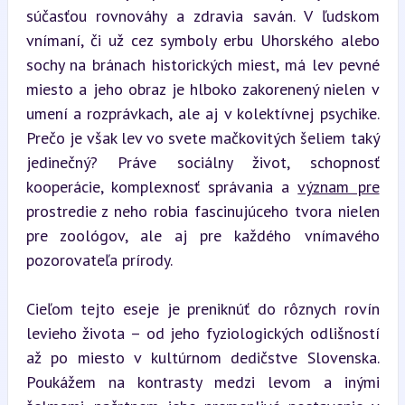
súčasťou rovnováhy a zdravia saván. V ľudskom 
vnímaní, či už cez symboly erbu Uhorského alebo 
sochy na bránach historických miest, má lev pevné 
miesto a jeho obraz je hlboko zakorenený nielen v 
umení a rozprávkach, ale aj v kolektívnej psychike. 
Prečo je však lev vo svete mačkovitých šeliem taký 
jedinečný? Práve sociálny život, schopnosť 
kooperácie, komplexnosť správania a 
význam pre
prostredie z neho robia fascinujúceho tvora nielen 
pre zoológov, ale aj pre každého vnímavého 
pozorovateľa prírody.
Cieľom tejto eseje je preniknúť do rôznych rovín 
levieho života – od jeho fyziologických odlišností 
až po miesto v kultúrnom dedičstve Slovenska. 
Poukážem na kontrasty medzi levom a inými 