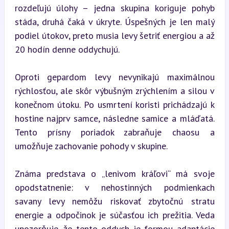
rozdeľujú úlohy – jedna skupina koriguje pohyb 
stáda, druhá čaká v úkryte. Úspešných je len malý 
podiel útokov, preto musia levy šetriť energiou a až 
20 hodín denne oddychujú.
Oproti gepardom levy nevynikajú maximálnou 
rýchlosťou, ale skôr výbušným zrýchlením a silou v 
konečnom útoku. Po usmrtení koristi prichádzajú k 
hostine najprv samce, následne samice a mláďatá. 
Tento prísny poriadok zabraňuje chaosu a 
umožňuje zachovanie pohody v skupine.
Známa predstava o „lenivom kráľovi“ má svoje 
opodstatnenie: v nehostinných podmienkach 
savany levy nemôžu riskovať zbytočnú stratu 
energie a odpočinok je súčasťou ich prežitia. Veda 
upozorňuje, že tento oddych je formou adaptácie 