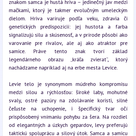
znakom samca je hustá hriva – jedinečný jav medzi 
mačkami, ktorý je takmer evolučným umeleckým 
dielom. Hriva varíruje podľa veku, zdravia či 
genetických predispozícií: jej hustota a farba 
signalizujú silu a skúsenosť, a v prírode pôsobí ako 
varovanie pre rivalov, ale aj ako atraktor pre 
samice. Práve tento znak tvorí základ 
legendárneho obrazu „kráľa zvierat“, ktorý 
nachádzame napríklad aj na erbe mesta Levice.
Levie telo je synonymom múdreho kompromisu 
medzi silou a rýchlosťou: široké laby, mohutné 
svaly, ostré pazúry na zdolávanie koristi, silné 
čeľuste na uchopenie, i špecifický tvar očí 
prispôsobený vnímaniu pohybu za šera. Na rozdiel 
od elegantných a úzkych gepardov, levy preferujú 
taktickú spoluprácu a silový útok. Samca a samicu 