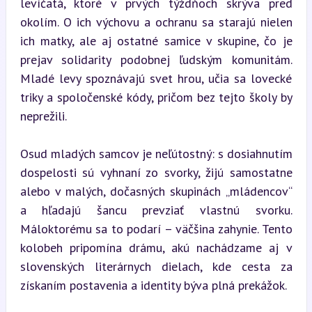
levíčatá, ktoré v prvých týždňoch skrýva pred 
okolím. O ich výchovu a ochranu sa starajú nielen 
ich matky, ale aj ostatné samice v skupine, čo je 
prejav solidarity podobnej ľudským komunitám. 
Mladé levy spoznávajú svet hrou, učia sa lovecké 
triky a spoločenské kódy, pričom bez tejto školy by 
neprežili.
Osud mladých samcov je neľútostný: s dosiahnutím 
dospelosti sú vyhnaní zo svorky, žijú samostatne 
alebo v malých, dočasných skupinách „mládencov“ 
a hľadajú šancu prevziať vlastnú svorku. 
Máloktorému sa to podarí – väčšina zahynie. Tento 
kolobeh pripomína drámu, akú nachádzame aj v 
slovenských literárnych dielach, kde cesta za 
získaním postavenia a identity býva plná prekážok.