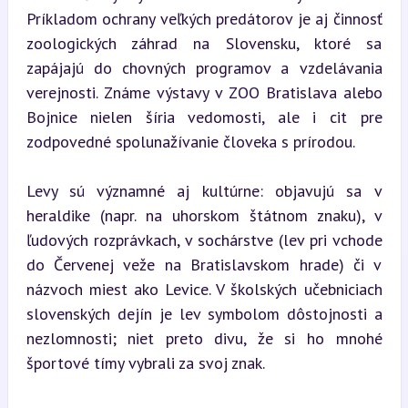
Príkladom ochrany veľkých predátorov je aj činnosť 
zoologických záhrad na Slovensku, ktoré sa 
zapájajú do chovných programov a vzdelávania 
verejnosti. Známe výstavy v ZOO Bratislava alebo 
Bojnice nielen šíria vedomosti, ale i cit pre 
zodpovedné spolunažívanie človeka s prírodou.
Levy sú významné aj kultúrne: objavujú sa v 
heraldike (napr. na uhorskom štátnom znaku), v 
ľudových rozprávkach, v sochárstve (lev pri vchode 
do Červenej veže na Bratislavskom hrade) či v 
názvoch miest ako Levice. V školských učebniciach 
slovenských dejín je lev symbolom dôstojnosti a 
nezlomnosti; niet preto divu, že si ho mnohé 
športové tímy vybrali za svoj znak.