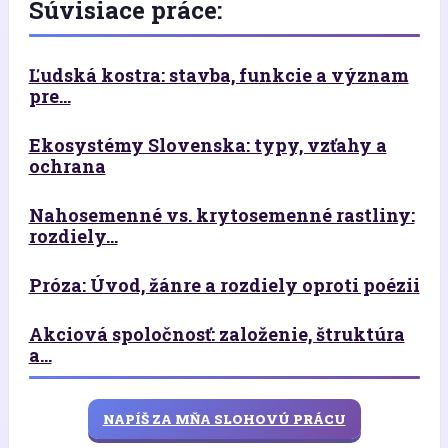
Súvisiace práce:
Ľudská kostra: stavba, funkcie a význam
pre...
Ekosystémy Slovenska: typy, vzťahy a
ochrana
Nahosemenné vs. krytosemenné rastliny:
rozdiely...
Próza: Úvod, žánre a rozdiely oproti poézii
Akciová spoločnosť: založenie, štruktúra
a...
NAPÍŠ ZA MŇA SLOHOVÚ PRÁCU