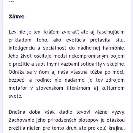
---
Záver
Lev nie je len „kráľom zvierat“, ale aj fascinujúcim 
príkladom toho, ako evolúcia pretavila silu, 
inteligenciu a sociálnosť do nádhernej harmónie. 
Jeho život osciluje medzi nekompromisným bojom 
o prežitie a subtílnymi väzbami solidarity v skupine. 
Odráža sa v ňom aj naša vlastná túžba po moci, 
bezpečí a rodine; nie nadarmo je lev zdrojom 
metafor v slovenskom literárnom aj kultúrnom 
svete.
Dnešná doba však kladie levovi vážne výzvy. 
Zachovanie jeho prirodzených biotopov je otázkou 
prežitia nielen pre tento druh, ale pre celú krajinu, 