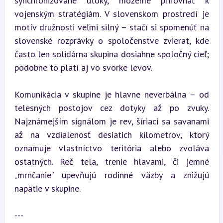
synchronizované útoky, môžeme prirovnať k 
vojenským stratégiám. V slovenskom prostredí je 
motív družnosti veľmi silný – stačí si spomenúť na 
slovenské rozprávky o spoločenstve zvierat, kde 
často len solidárna skupina dosiahne spoločný cieľ; 
podobne to platí aj vo svorke levov.
Komunikácia v skupine je hlavne neverbálna – od 
telesných postojov cez dotyky až po zvuky. 
Najznámejším signálom je rev, šíriaci sa savanami 
až na vzdialenosť desiatich kilometrov, ktorý 
oznamuje vlastníctvo teritória alebo zvoláva 
ostatných. Reč tela, trenie hlavami, či jemné 
„mrnčanie“ upevňujú rodinné väzby a znižujú 
napätie v skupine.
---