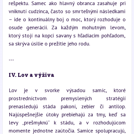
rešpektu. Samec ako hlavný obranca zasahuje pri 
vniknutí cudzinca, často so smrteľnými následkami 
– ide o kontinuálny boj o moc, ktorý rozhoduje o 
osude generácií. Za každým mohutným levom, 
ktorý stojí na kopci savany s hľadiacim pohľadom, 
sa skrýva úsilie o prežitie jeho rodu.
---
IV. Lov a výživa
Lov je v svorke výsadou samíc, ktoré 
prostredníctvom premyslených stratégií 
prenasledujú stáda pakoní, zebier či antilop. 
Najúspešnejšie útoky prebiehajú za tmy, keď sa 
levy „prešmyknú“ k stádu, a v rozhodujúcom 
momente jednotne zaútočia. Samice spolupracujú, 