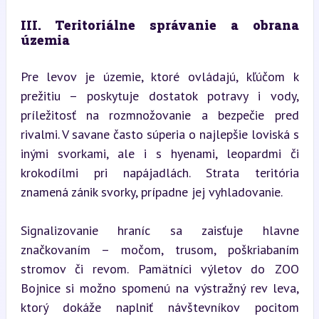
III. Teritoriálne správanie a obrana 
územia
Pre levov je územie, ktoré ovládajú, kľúčom k 
prežitiu – poskytuje dostatok potravy i vody, 
príležitosť na rozmnožovanie a bezpečie pred 
rivalmi. V savane často súperia o najlepšie loviská s 
inými svorkami, ale i s hyenami, leopardmi či 
krokodílmi pri napájadlách. Strata teritória 
znamená zánik svorky, prípadne jej vyhladovanie.
Signalizovanie hraníc sa zaisťuje hlavne 
značkovaním – močom, trusom, poškriabaním 
stromov či revom. Pamätníci výletov do ZOO 
Bojnice si možno spomenú na výstražný rev leva, 
ktorý dokáže naplniť návštevníkov pocitom 