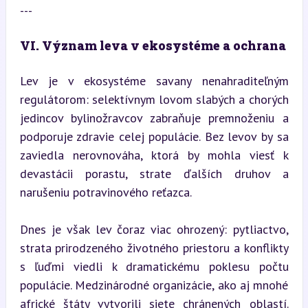
---
VI. Význam leva v ekosystéme a ochrana
Lev je v ekosystéme savany nenahraditeľným 
regulátorom: selektívnym lovom slabých a chorých 
jedincov bylinožravcov zabraňuje premnoženiu a 
podporuje zdravie celej populácie. Bez levov by sa 
zaviedla nerovnováha, ktorá by mohla viesť k 
devastácii porastu, strate ďalších druhov a 
narušeniu potravinového reťazca.
Dnes je však lev čoraz viac ohrozený: pytliactvo, 
strata prirodzeného životného priestoru a konflikty 
s ľuďmi viedli k dramatickému poklesu počtu 
populácie. Medzinárodné organizácie, ako aj mnohé 
africké štáty vytvorili siete chránených oblastí. 