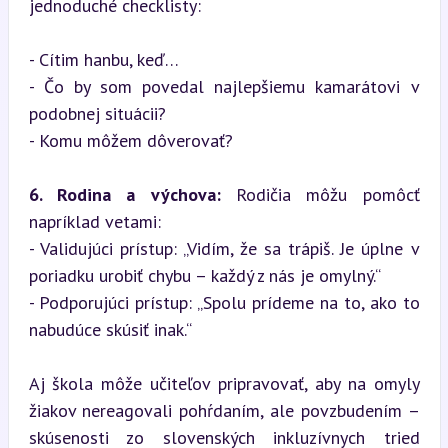
jednoduché checklisty:
- Cítim hanbu, keď…

- Čo by som povedal najlepšiemu kamarátovi v 
podobnej situácii?

- Komu môžem dôverovať?
6. Rodina a výchova:
 Rodičia môžu pomôcť 
napríklad vetami:  

- Validujúci prístup: „Vidím, že sa trápiš. Je úplne v 
poriadku urobiť chybu – každý z nás je omylný.“  

- Podporujúci prístup: „Spolu prídeme na to, ako to 
nabudúce skúsiť inak.“
Aj škola môže učiteľov pripravovať, aby na omyly 
žiakov nereagovali pohŕdaním, ale povzbudením – 
skúsenosti zo slovenských inkluzívnych tried 