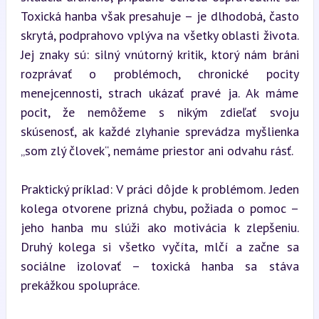
Toxická hanba však presahuje – je dlhodobá, často 
skrytá, podprahovo vplýva na všetky oblasti života. 
Jej znaky sú: silný vnútorný kritik, ktorý nám bráni 
rozprávať o problémoch, chronické pocity 
menejcennosti, strach ukázať pravé ja. Ak máme 
pocit, že nemôžeme s nikým zdieľať svoju 
skúsenosť, ak každé zlyhanie sprevádza myšlienka 
„som zlý človek“, nemáme priestor ani odvahu rásť.
Praktický príklad: V práci dôjde k problémom. Jeden 
kolega otvorene prizná chybu, požiada o pomoc – 
jeho hanba mu slúži ako motivácia k zlepšeniu. 
Druhý kolega si všetko vyčíta, mlčí a začne sa 
sociálne izolovať – toxická hanba sa stáva 
prekážkou spolupráce.