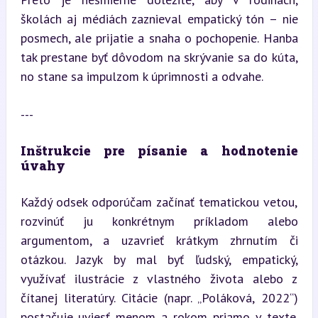
školách aj médiách zaznieval empatický tón – nie 
posmech, ale prijatie a snaha o pochopenie. Hanba 
tak prestane byť dôvodom na skrývanie sa do kúta, 
no stane sa impulzom k úprimnosti a odvahe.
---
Inštrukcie pre písanie a hodnotenie 
úvahy
Každý odsek odporúčam začínať tematickou vetou, 
rozvinúť ju konkrétnym príkladom alebo 
argumentom, a uzavrieť krátkym zhrnutím či 
otázkou. Jazyk by mal byť ľudský, empatický, 
využívať ilustrácie z vlastného života alebo z 
čítanej literatúry. Citácie (napr. „Poláková, 2022“) 
postačuje uviesť menom a rokom priamo v texte. 