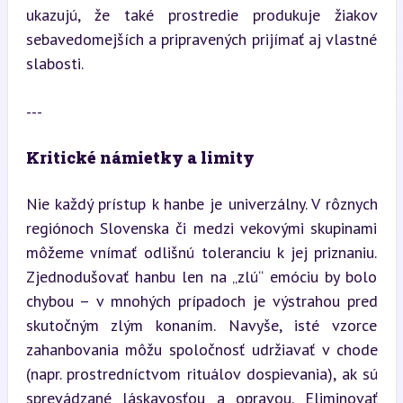
ukazujú, že také prostredie produkuje žiakov 
sebavedomejších a pripravených prijímať aj vlastné 
slabosti.
---
Kritické námietky a limity
Nie každý prístup k hanbe je univerzálny. V rôznych 
regiónoch Slovenska či medzi vekovými skupinami 
môžeme vnímať odlišnú toleranciu k jej priznaniu. 
Zjednodušovať hanbu len na „zlú“ emóciu by bolo 
chybou – v mnohých prípadoch je výstrahou pred 
skutočným zlým konaním. Navyše, isté vzorce 
zahanbovania môžu spoločnosť udržiavať v chode 
(napr. prostredníctvom rituálov dospievania), ak sú 
sprevádzané láskavosťou a opravou. Eliminovať 