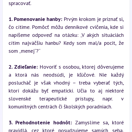
spracovať.
1. Pomenovanie hanby:
 Prvým krokom je priznať si, 
čo cítime. Pomôcť môžu denníkové cvičenia, kde si 
napíšeme odpoveď na otázku: „V akých situáciách 
cítim najväčšiu hanbu? Kedy som mal/a pocit, že 
som „menej“?“
2. Zdieľanie:
 Hovoriť s osobou, ktorej dôverujeme 
a ktorá nás neodsúdi, je kľúčové. Nie každý 
poslucháč je však vhodný – treba vyberať tých, 
ktorí dokážu byť empatickí. Učia to aj niektoré 
slovenské terapeutické prístupy, napr. v 
komunitných centrách či školských poradniach.
3. Prehodnotenie hodnôt:
 Zamyslíme sa, ktoré 
pravidlá, cez ktoré posudzujeme samých seba, 