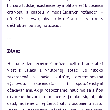
hanbu z ľudskej existencie by mohlo viesť k absencii 
citlivosti a chaosu v medziľudských vzťahoch – 
dôležité je však, aby nikdy nešla ruka v ruke s 
deštruktívnou stigmatizáciou.
---
Záver
Hanba je dvojsečný meč: môže slúžiť ochrane, ale i 
viesť k útlaku a vnútornej izolácii. Je hlboko 
zakorenená v našej kultúre, determinovaná 
výchovou, skúsenosťami i spoločenskými 
očakávaniami. Ak ju rozpoznáme, naučíme sa s ňou 
otvorene hovoriť a prijmeme ju ako signál, nie 
osud, môžeme z nej čerpať silu k osobnému rastu. 
Preto je nesmierne dôležité, aby v rodinách, 