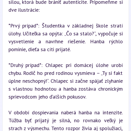
silou, ktorá bude brániť autenticite. Pripomeňme si 
dve ilustrácie:
*Prvý prípad*: Študentka v základnej škole stratí 
úlohy. Učiteľka sa opýta: „Čo sa stalo?“, vypočuje si 
vysvetlenie a navrhne riešenie. Hanba rýchlo 
pominie, dieťa sa cíti prijaté.
*Druhý prípad*: Chlapec pri domácej úlohe urobí 
chybu. Rodič ho pred rodinou vysmieva – „Ty si fakt 
úplne neschopný!“. Chlapec si začne spájať zlyhanie 
s vlastnou hodnotou a hanba zostáva chronickým 
sprievodcom jeho ďalších pokusov.
V období dospievania naberá hanba na intenzite. 
Túžba byť prijatý je silná, no rovnako veľký je 
strach z výsmechu. Tento rozpor živia aj spolužiaci, 