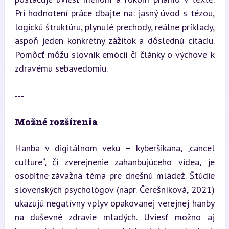
Pri hodnotení práce dbajte na: jasný úvod s tézou, 
logickú štruktúru, plynulé prechody, reálne príklady, 
aspoň jeden konkrétny zážitok a dôslednú citáciu. 
Pomôcť môžu slovník emócií či články o výchove k 
zdravému sebavedomiu.
---
Možné rozšírenia
Hanba v digitálnom veku – kyberšikana, „cancel 
culture“, či zverejnenie zahanbujúceho videa, je 
osobitne závažná téma pre dnešnú mládež. Štúdie 
slovenských psychológov (napr. Čerešníková, 2021) 
ukazujú negatívny vplyv opakovanej verejnej hanby 
na duševné zdravie mladých. Uviesť možno aj 