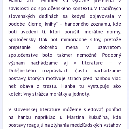
Hanba ako fenomén sa výrazne premieňa v 
závislosti od spoločenského kontextu. V tradičných 
slovenských dedinách sa kedysi objavovala v 
podobe „čiernej knihy“ – hanobného zoznamu, kde 
boli uvedení tí, ktorí porušili morálne normy. 
Spoločenský tlak bol mimoriadne silný, pretože 
prepísanie dobrého mena v uzavretom 
spoločenstve bolo takmer nemožné. Podobný 
význam nachádzame aj v literatúre — v 
Dobšinského rozprávkach často nachádzame 
postavy, ktorých motivuje strach pred hanbou viac 
než obava z trestu. Hanba tu vystupuje ako 
kolektívny strážca morálky a jednoty.
V slovenskej literatúre môžeme sledovať pohľad 
na hanbu napríklad u Martina Kukučína, kde 
postavy reagujú na zlyhania medziľudských vzťahov 