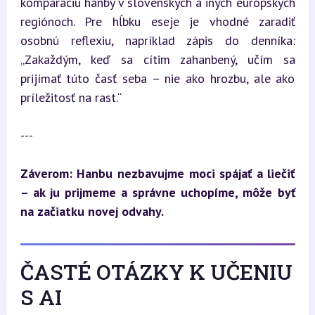
komparáciu hanby v slovenských a iných európskych 
regiónoch. Pre hĺbku eseje je vhodné zaradiť 
osobnú reflexiu, napríklad zápis do denníka: 
„Zakaždým, keď sa cítim zahanbený, učím sa 
prijímať túto časť seba – nie ako hrozbu, ale ako 
príležitosť na rast.“
---
Záverom: Hanbu nezbavujme moci spájať a liečiť 
– ak ju prijmeme a správne uchopíme, môže byť 
na začiatku novej odvahy.
ČASTÉ OTÁZKY K UČENIU
S AI