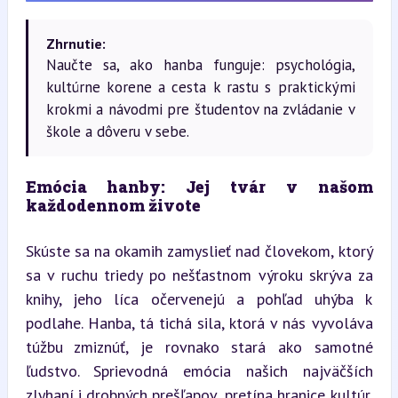
Zhrnutie:
Naučte sa, ako hanba funguje: psychológia,
kultúrne korene a cesta k rastu s praktickými
krokmi a návodmi pre študentov na zvládanie v
škole a dôveru v sebe.
Emócia hanby: Jej tvár v našom 
každodennom živote
Skúste sa na okamih zamyslieť nad človekom, ktorý 
sa v ruchu triedy po nešťastnom výroku skrýva za 
knihy, jeho líca očervenejú a pohľad uhýba k 
podlahe. Hanba, tá tichá sila, ktorá v nás vyvoláva 
túžbu zmiznúť, je rovnako stará ako samotné 
ľudstvo. Sprievodná emócia našich najväčších 
zlyhaní i drobných prešľapov, pretína hranice kultúr, 