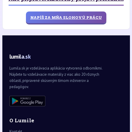
NAPÍŠ ZA MŇA SLOHOVÚ PRÁCU
lumila.sk
Lumila.sk je vzdelávacia aplikácia vytvorená odborníkmi.
Nájdete tu vzdelávacie materiály z viac ako 20 rôznych
oblastí, pripravené skúseným tímom inžinierov a
pedagógov.
O Lumile
Kontakt