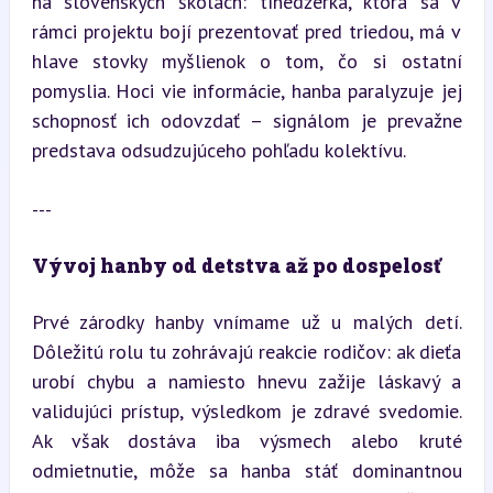
na slovenských školách: tínedžerka, ktorá sa v 
rámci projektu bojí prezentovať pred triedou, má v 
hlave stovky myšlienok o tom, čo si ostatní 
pomyslia. Hoci vie informácie, hanba paralyzuje jej 
schopnosť ich odovzdať – signálom je prevažne 
predstava odsudzujúceho pohľadu kolektívu.
---
Vývoj hanby od detstva až po dospelosť
Prvé zárodky hanby vnímame už u malých detí. 
Dôležitú rolu tu zohrávajú reakcie rodičov: ak dieťa 
urobí chybu a namiesto hnevu zažije láskavý a 
validujúci prístup, výsledkom je zdravé svedomie. 
Ak však dostáva iba výsmech alebo kruté 
odmietnutie, môže sa hanba stáť dominantnou 