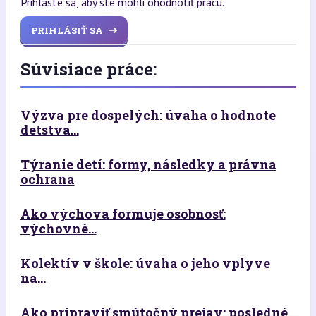
Prihláste sa, aby ste mohli ohodnotiť prácu.
PRIHLÁSIŤ SA
Súvisiace práce:
Výzva pre dospelých: úvaha o hodnote
detstva...
Týranie detí: formy, následky a právna
ochrana
Ako výchova formuje osobnosť:
výchovné...
Kolektív v škole: úvaha o jeho vplyve
na...
Ako pripraviť smútočný prejav: posledné...