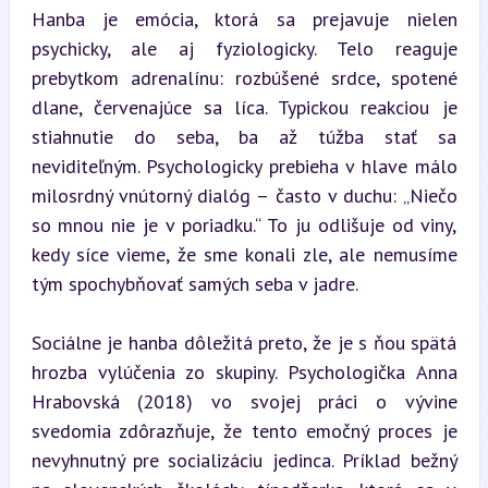
Hanba je emócia, ktorá sa prejavuje nielen 
psychicky, ale aj fyziologicky. Telo reaguje 
prebytkom adrenalínu: rozbúšené srdce, spotené 
dlane, červenajúce sa líca. Typickou reakciou je 
stiahnutie do seba, ba až túžba stať sa 
neviditeľným. Psychologicky prebieha v hlave málo 
milosrdný vnútorný dialóg – často v duchu: „Niečo 
so mnou nie je v poriadku.“ To ju odlišuje od viny, 
kedy síce vieme, že sme konali zle, ale nemusíme 
tým spochybňovať samých seba v jadre.
Sociálne je hanba dôležitá preto, že je s ňou spätá 
hrozba vylúčenia zo skupiny. Psychologička Anna 
Hrabovská (2018) vo svojej práci o vývine 
svedomia zdôrazňuje, že tento emočný proces je 
nevyhnutný pre socializáciu jedinca. Príklad bežný 