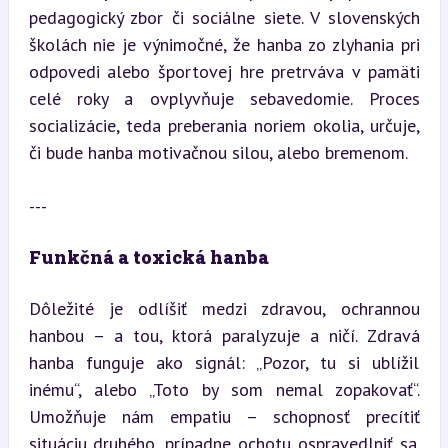
pedagogický zbor či sociálne siete. V slovenských 
školách nie je výnimočné, že hanba zo zlyhania pri 
odpovedi alebo športovej hre pretrváva v pamäti 
celé roky a ovplyvňuje sebavedomie. Proces 
socializácie, teda preberania noriem okolia, určuje, 
či bude hanba motivačnou silou, alebo bremenom.
---
Funkčná a toxická hanba
Dôležité je odlíšiť medzi zdravou, ochrannou 
hanbou – a tou, ktorá paralyzuje a ničí. Zdravá 
hanba funguje ako signál: „Pozor, tu si ublížil 
inému“, alebo „Toto by som nemal zopakovať“. 
Umožňuje nám empatiu – schopnosť precítiť 
situáciu druhého, prípadne ochotu ospravedlniť sa. 