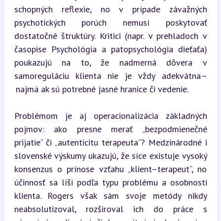
schopných reflexie, no v prípade závažných 
psychotických porúch nemusí poskytovať 
dostatočné štruktúry. Kritici (napr. v prehladoch v 
časopise Psychológia a patopsychológia dieťaťa) 
poukazujú na to, že nadmerná dôvera v 
samoreguláciu klienta nie je vždy adekvátna –
 najmä ak sú potrebné jasné hranice či vedenie.
Problémom je aj operacionalizácia základných 
pojmov: ako presne merať „bezpodmienečné 
prijatie“ či „autenticitu terapeuta“? Medzinárodné i 
slovenské výskumy ukazujú, že síce existuje vysoký 
konsenzus o prínose vzťahu „klient–terapeut“, no 
účinnosť sa líši podľa typu problému a osobnosti 
klienta. Rogers však sám svoje metódy nikdy 
neabsolutizoval, rozširoval ich do práce s 