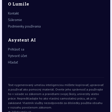
O Lumile
Kontakt
Súkromie
Podmienky používania
Asystent AI
Prihlásiť sa
Vytvoriť účet
Hľadať
Text vygenerovaný umelou inteligenciou môžete kopírovať, upravovať
a používať ako pomocný materiál. Overte jeho správnosť a používajte
ho v súlade so zákonom a pravidlami svojej školy, univerzity alebo
práce. Nepredkladajte ho ako vlastnú samostatnú prácu, ak je to
zakázané. Vlastník služby nezodpovedá za dôsledky použitia obsahu
v rozsahu povolenom zákonom.
© 2026
lumila.sk