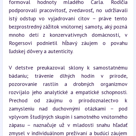
formoval hodnoty mladého Carla. Rodičia 
podporovali pracovitosť, zvedavosť, no udržiavali 
istý odstup vo vyjadrovaní citov – práve tento 
bezprostredný zážitok vnútornej samoty, aký pozná 
mnoho detí z konzervatívnych domácností, v 
Rogersovi podnietil hĺbavý záujem o povahu 
ľudskej dôvery a autenticity.
V detstve preukazoval sklony k samostatnému 
bádaniu; trávenie dlhých hodín v prírode, 
pozorovanie rastlín a drobných organizmov 
rozvíjalo jeho analytické a empatické schopnosti. 
Prechod od záujmu o prírodoznalectvo k 
zamysleniu nad duchovnými otázkami – pod 
vplyvom študijných skupín i samotného vnútorného 
zápasu – naznačuje už v mladosti snahu hľadať 
zmysel v individuálnom prežívaní a budúci záujem 