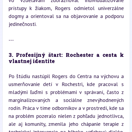
vo vzdelávaní zdôrazňovať individualizované 
prístupy k žiakom, Rogers odmietol univerzálne 
dogmy a orientoval sa na objavovanie a podporu 
jedinečnosti.
---
3. Profesijný štart: Rochester a cesta k 
vlastnej identite
Po štúdiu nastúpil Rogers do Centra na výchovu a 
usmerňovanie detí v Rochestri, kde pracoval s 
mladými ľuďmi s problémami v správaní, často z 
marginalizovaných a sociálne znevýhodnených 
rodín. Práca v tíme odborníkov a v prostredí, kde sa 
na problém pozeralo nielen z pohľadu jednotlivca, 
ale aj komunity, zmenila jeho chápanie terapie z 
technickej intervencie na hlboko vzťahový dialóg. 