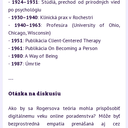
- 
1924–1931
: Štúdiá, prechod od prírodných vied 
po psychológiu  

- 
1930–1940
: Klinická prax v Rochestri  

- 
1940–1963
: Profesúra (University of Ohio, 
Chicago, Wisconsin)  

- 
1951
: Publikácia Client-Centered Therapy  

- 
1961
: Publikácia On Becoming a Person  

- 
1980
: A Way of Being  

- 
1987
: Úmrtie
---
Otázka na diskusiu
Ako by sa Rogersova teória mohla prispôsobiť 
digitálnemu veku online poradenstva? Môže byť 
bezprostredná empatia prenášaná aj cez 