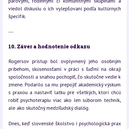
párovými, rodinnými či komunitnými skupinami a 
viedol diskusiu o ich vylepšovaní podľa kultúrnych 
špecifík.
---
10. Záver a hodnotenie odkazu
Rogersov prístup bol ovplyvnený jeho osobným 
príbehom, skúsenosťami v práci s ľuďmi na okraji 
spoločnosti a snahou pochopiť, čo skutočne vedie k 
zmene. Podarilo sa mu prepojiť akademický výskum 
s praxou a nastaviť latku pre všetkých, ktorí chcú 
robiť psychoterapiu viac ako len súborom techník, 
ale ako skutočný medziľudský dialóg.
Dnes, keď slovenské školstvo i psychologická prax 