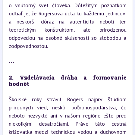
o vnútorný svet človeka. Dôležitým poznatkom 
odtiaľ je, že Rogersova úcta ku každému jedincovi 
a neskorší dôraz na autenticitu neboli len 
teoretickým konštruktom, ale prirodzenou 
odpoveďou na osobné skúsenosti so slobodou a 
zodpovednosťou.
---
2. Vzdelávacia dráha a formovanie 
hodnôt
Školské roky strávil Rogers najprv štúdiom 
prírodných vied, neskôr poľnohospodárstva, čo 
nebolo nezvyklé ani v našom regióne ešte pred 
niekoľkými desaťročiami. Práve táto cestná 
križovatka medzi technickou vedou a duchovnom 