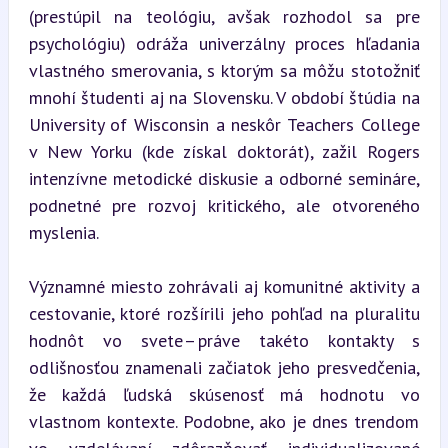
(prestúpil na teológiu, avšak rozhodol sa pre 
psychológiu) odráža univerzálny proces hľadania 
vlastného smerovania, s ktorým sa môžu stotožniť 
mnohí študenti aj na Slovensku. V období štúdia na 
University of Wisconsin a neskôr Teachers College 
v New Yorku (kde získal doktorát), zažil Rogers 
intenzívne metodické diskusie a odborné semináre, 
podnetné pre rozvoj kritického, ale otvoreného 
myslenia.
Významné miesto zohrávali aj komunitné aktivity a 
cestovanie, ktoré rozšírili jeho pohľad na pluralitu 
hodnôt vo svete – práve takéto kontakty s 
odlišnosťou znamenali začiatok jeho presvedčenia, 
že každá ľudská skúsenosť má hodnotu vo 
vlastnom kontexte. Podobne, ako je dnes trendom 