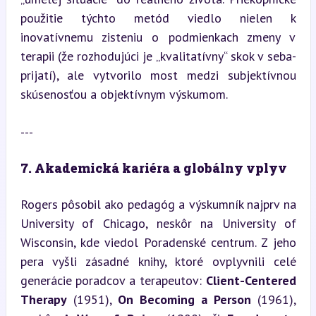
použitie týchto metód viedlo nielen k 
inovatívnemu zisteniu o podmienkach zmeny v 
terapii (že rozhodujúci je „kvalitatívny“ skok v seba-
prijatí), ale vytvorilo most medzi subjektívnou 
skúsenosťou a objektívnym výskumom.
---
7. Akademická kariéra a globálny vplyv
Rogers pôsobil ako pedagóg a výskumník najprv na 
University of Chicago, neskôr na University of 
Wisconsin, kde viedol Poradenské centrum. Z jeho 
pera vyšli zásadné knihy, ktoré ovplyvnili celé 
generácie poradcov a terapeutov: 
Client-Centered 
Therapy
 (1951), 
On Becoming a Person
 (1961), 