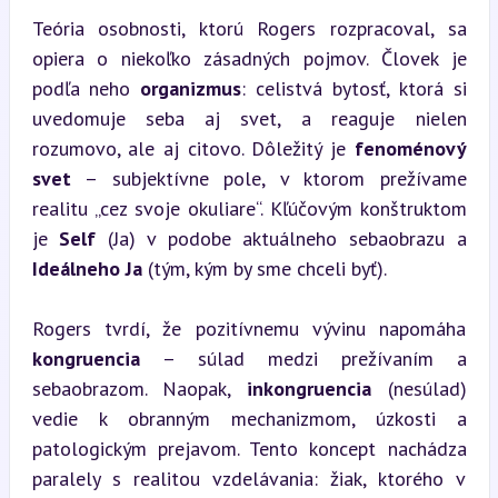
Teória osobnosti, ktorú Rogers rozpracoval, sa 
opiera o niekoľko zásadných pojmov. Človek je 
podľa neho 
organizmus
: celistvá bytosť, ktorá si 
uvedomuje seba aj svet, a reaguje nielen 
rozumovo, ale aj citovo. Dôležitý je 
fenoménový 
svet
 – subjektívne pole, v ktorom prežívame 
realitu „cez svoje okuliare“. Kľúčovým konštruktom 
je 
Self
 (Ja) v podobe aktuálneho sebaobrazu a 
Ideálneho Ja
 (tým, kým by sme chceli byť).
Rogers tvrdí, že pozitívnemu vývinu napomáha 
kongruencia
 – súlad medzi prežívaním a 
sebaobrazom. Naopak, 
inkongruencia
 (nesúlad) 
vedie k obranným mechanizmom, úzkosti a 
patologickým prejavom. Tento koncept nachádza 
paralely s realitou vzdelávania: žiak, ktorého v 