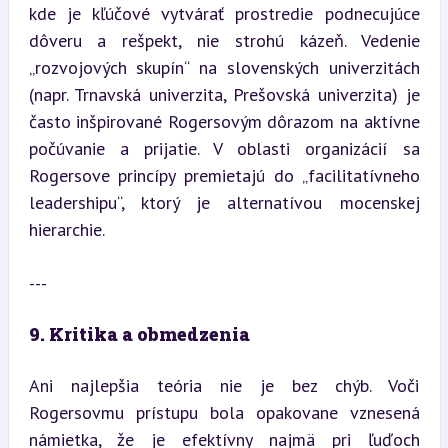
kde je kľúčové vytvárať prostredie podnecujúce 
dôveru a rešpekt, nie strohú kázeň. Vedenie 
„rozvojových skupín“ na slovenských univerzitách 
(napr. Trnavská univerzita, Prešovská univerzita) je 
často inšpirované Rogersovým dôrazom na aktívne 
počúvanie a prijatie. V oblasti organizácií sa 
Rogersove princípy premietajú do „facilitatívneho 
leadershipu“, ktorý je alternatívou mocenskej 
hierarchie.
---
9. Kritika a obmedzenia
Ani najlepšia teória nie je bez chýb. Voči 
Rogersovmu prístupu bola opakovane vznesená 
námietka, že je efektívny najmä pri ľuďoch 