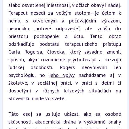
slabo osvetlenej miestnosti, v očiach obavy i nádej. 
Terapeut nesedí za veľkým stolom – je čelom k 
nemu, s otvoreným a počúvajúcim výrazom, 
neponúka „hotové odpovede“, ale vnáša do 
priestoru pochopenie a úctu. Tento obraz 
odzrkadľuje podstatu terapeutického prístupu 
Carla Rogersa, človeka, ktorý zásadne zmenil 
spôsob, akým rozumieme psychoterapii a rozvoju 
ľudskej osobnosti. Rogers neovplyvnil len 
psychológiu, no 
jeho vplyv
 nachádzame aj v 
školstve, v sociálnej práci, v práci s deťmi či 
dospelými v rôznych krizových situáciách na 
Slovensku i inde vo svete.
Táto esej sa usiluje ukázať, ako sa osobné 
skúsenosti, akademická dráha a výskumné snahy 