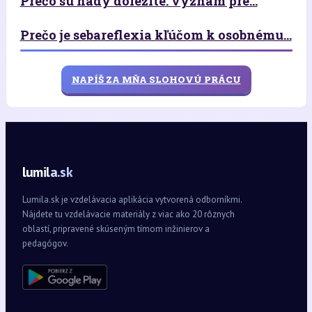
Prečo sú hady dôležité: význam pre...
Prečo je sebareflexia kľúčom k osobnému...
NAPÍŠ ZA MŇA SLOHOVÚ PRÁCU
lumila.sk
Lumila.sk je vzdelávacia aplikácia vytvorená odborníkmi.
Nájdete tu vzdelávacie materiály z viac ako 20 rôznych
oblastí, pripravené skúseným tímom inžinierov a
pedagógov.