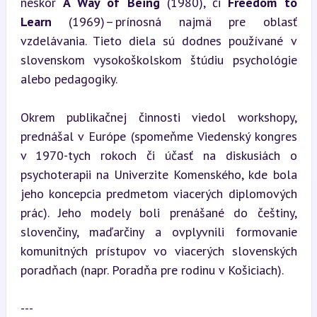
neskôr 
A Way of Being
 (1980), či 
Freedom to 
Learn
 (1969) – prínosná najmä pre oblasť 
vzdelávania. Tieto diela sú dodnes používané v 
slovenskom vysokoškolskom štúdiu psychológie 
alebo pedagogiky.
Okrem publikačnej činnosti viedol workshopy, 
prednášal v Európe (spomeňme Viedenský kongres 
v 1970-tych rokoch či účasť na diskusiách o 
psychoterapii na Univerzite Komenského, kde bola 
jeho koncepcia predmetom viacerých diplomových 
prác). Jeho modely boli prenášané do češtiny, 
slovenčiny, maďarčiny a ovplyvnili formovanie 
komunitných prístupov vo viacerých slovenských 
poradňach (napr. Poradňa pre rodinu v Košiciach).
---