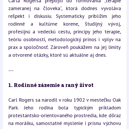
Carla Rogersa prepojili do formovania „terapie 
zameranej na človeka“, ktorá dodnes vyvoláva 
rešpekt i diskusiu. Systematicky priblížim jeho 
rodinné a kultúrne korene, študijný vývoj, 
profesijnú a vedeckú cestu, princípy jeho terapie, 
teóriu osobnosti, metodologický prínos i vplyv na 
prax a spoločnosť. Zároveň poukážem na jej limity 
a otvorené otázky, ktoré sú aktuálne aj dnes.
---
1. Rodinné zázemie a raný život
Carl Rogers sa narodil v roku 1902 v mestečku Oak 
Park. Jeho rodina bola typickým príkladom 
protestantsko-orientovaného prostredia, kde dôraz 
na morálku, samostatné myslenie i prísnu výchovu 