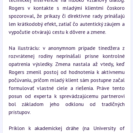
Rogers v kontakte s mladými klientmi čoskoro 
spozoroval, že príkazy či direktívne rady prinášajú 
len krátkodobý efekt, zatiaľ čo autentický záujem a 
vypočutie otvárajú cestu k dôvere a zmene.
Na ilustráciu: v anonymnom prípade tínedžera z 
rozvrátenej rodiny neprinášali prísne kontrolné 
opatrenia výsledky. Zmena nastala až vtedy, keď 
Rogers zmenil postoj od hodnotenia k aktívnemu 
počúvaniu, pričom mladý klient sám postupne začal 
formulovať vlastné ciele a riešenia. Práve tento 
posun od experta k sprevádzajúcemu partnerovi 
bol základom jeho odklonu od tradičných 
prístupov.
Príklon k akademickej dráhe (na University of 