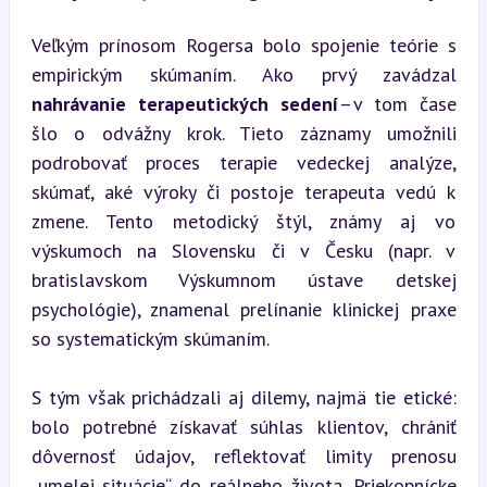
Veľkým prínosom Rogersa bolo spojenie teórie s 
empirickým skúmaním. Ako prvý zavádzal 
nahrávanie terapeutických sedení
 – v tom čase 
šlo o odvážny krok. Tieto záznamy umožnili 
podrobovať proces terapie vedeckej analýze, 
skúmať, aké výroky či postoje terapeuta vedú k 
zmene. Tento metodický štýl, známy aj vo 
výskumoch na Slovensku či v Česku (napr. v 
bratislavskom Výskumnom ústave detskej 
psychológie), znamenal prelínanie klinickej praxe 
so systematickým skúmaním.
S tým však prichádzali aj dilemy, najmä tie etické: 
bolo potrebné získavať súhlas klientov, chrániť 
dôvernosť údajov, reflektovať limity prenosu 
„umelej situácie“ do reálneho života. Priekopnícke 