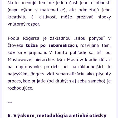
škole oceňujú len pre jednu časť jeho osobnosti 
(napr. výkon v matematike), ale odmietajú jeho 
kreativitu či citlivosť, môže prežívať hlboký 
vnútorný rozpor.
Podľa Rogersa je základnou „silou pohybu“ v 
človeku 
túžba po sebarealizácii
, rozvíjaná tam, 
kde sme prijímaní. V tomto pohľade sa líši od 
Maslowovej hierarchie: kým Maslow kladie dôraz 
na naplňovanie potrieb od najzákladnejších k 
najvyšším, Rogers vidí sebarealizáciu ako plynulý 
proces, kde prijatie (od druhých aj seba samého) je 
rozhodujúce.
---
6. Výskum, metodológia a etické otázky