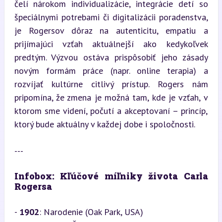
čelí nárokom individualizácie, integrácie detí so 
špeciálnymi potrebami či digitalizácii poradenstva, 
je Rogersov dôraz na autenticitu, empatiu a 
prijímajúci vzťah aktuálnejší ako kedykoľvek 
predtým. Výzvou ostáva prispôsobiť jeho zásady 
novým formám práce (napr. online terapia) a 
rozvíjať kultúrne citlivý prístup. Rogers nám 
pripomína, že zmena je možná tam, kde je vzťah, v 
ktorom sme videní, počutí a akceptovaní – princíp, 
ktorý bude aktuálny v každej dobe i spoločnosti.
---
Infobox: Kľúčové míľniky života Carla 
Rogersa
- 
1902
: Narodenie (Oak Park, USA)  
