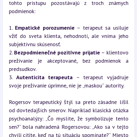
tohto prístupu pozostávajú z troch známych 
podmienok:
1. 
Empatické porozumenie
 – terapeut sa usiluje 
vžiť do sveta klienta, nehodnotí, ale vníma jeho 
subjektívnu skúsenosť.

2. 
Bezpodmienečné pozitívne prijatie
 – klientovo 
prežívanie je akceptované, bez podmienok a 
predsudkov.

3. 
Autenticita terapeuta
 – terapeut vyjadruje 
svoje prežívanie úprimne, nie je „maskou“ autority.
Rogersov terapeutický štýl sa preto zásadne líšil 
od dovtedajších smerov. Napríklad klasická otázka 
psychoanalýzy: „Čo myslíte, že symbolizuje tento 
sen?“ bola nahradená Rogersovou: „Ako sa v tejto 
chvíli cítite, keď na tú situáciu spomínate?“ Miesto 