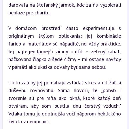
darovala na štefanský jarmok, kde za ňu vyzbierali 
peniaze pre charitu.
V domácom prostredí často experimentuje s 
originálnym štýlom obliekania: jej kombinácie 
farieb a materiálov sú nápadité, no vždy praktické. 
Jej najlegendárnejší zimný outfit – zelený kabát, 
háčkovaná čiapka a šedé čižmy – mi ostane navždy 
v pamäti ako ukážka odvahy byť sama sebou.
Tieto záľuby jej pomáhajú zvládať stres a udržať si 
duševnú rovnováhu. Sama hovorí, že „pohyb i 
tvorenie sú pre mňa ako okná, ktoré každý deň 
otváram, aby som pustila dnu čerstvý vzduch." 
Vďaka tomu je odolnejšia voči náporom hektického 
života v nemocnici.