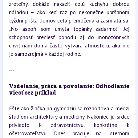
zreteľný, dokáže nakaziť celú kuchyňu dobrou 
náladou – ako keď raz po nekonečne upršanom 
týždni prišla domov celá premočená a zasmiala sa: 
„No aspoň som umyla topánky zadarmo!“ Jej 
schopnosť preniesť pohodu aj do monotónnych 
chvíľ nám doma často vytvára atmosféru, aká nie 
je samozrejmá v každej rodine.
---
Vzdelanie, práca a povolanie: Odhodlanie 
viesť cez príklad
Ešte ako žiačka na gymnáziu sa rozhodovala medzi 
štúdiom architektúry a medicíny. Nakoniec ju srdce 
priviedlo k zdravotníctvu, konkrétne k 
ošetrovateľstvu. Dnes pracuje na internom 