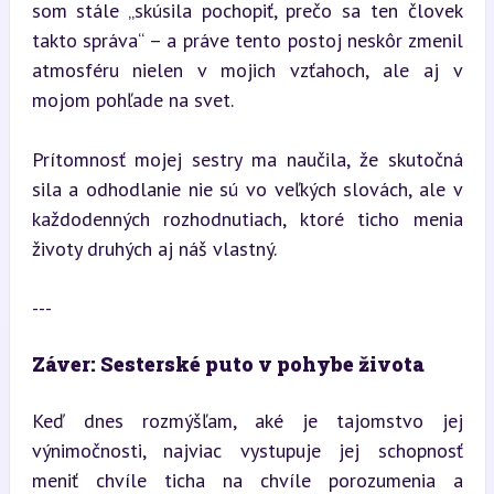
som stále „skúsila pochopiť, prečo sa ten človek 
takto správa“ – a práve tento postoj neskôr zmenil 
atmosféru nielen v mojich vzťahoch, ale aj v 
mojom pohľade na svet.
Prítomnosť mojej sestry ma naučila, že skutočná 
sila a odhodlanie nie sú vo veľkých slovách, ale v 
každodenných rozhodnutiach, ktoré ticho menia 
životy druhých aj náš vlastný.
---
Záver: Sesterské puto v pohybe života
Keď dnes rozmýšľam, aké je tajomstvo jej 
výnimočnosti, najviac vystupuje jej schopnosť 
meniť chvíle ticha na chvíle porozumenia a 