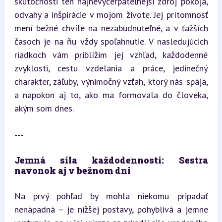
skutočnosti ten najnevyčerpateľnejší zdroj pokoja, 
odvahy a inšpirácie v mojom živote. Jej prítomnosť 
mení bežné chvíle na nezabudnuteľné, a v ťažších 
časoch je na ňu vždy spoľahnutie. V nasledujúcich 
riadkoch vám priblížim jej vzhľad, každodenné 
zvyklosti, cestu vzdelania a práce, jedinečný 
charakter, záľuby, výnimočný vzťah, ktorý nás spája, 
a napokon aj to, ako ma formovala do človeka, 
akým som dnes.
---
Jemná sila každodennosti: Sestra 
navonok aj v bežnom dni
Na prvý pohľad by mohla niekomu pripadať 
nenápadná – je nižšej postavy, pohyblivá a jemne 