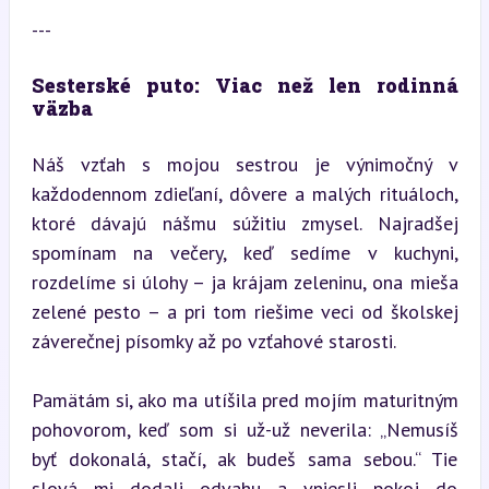
---
Sesterské puto: Viac než len rodinná 
väzba
Náš vzťah s mojou sestrou je výnimočný v 
každodennom zdieľaní, dôvere a malých rituáloch, 
ktoré dávajú nášmu súžitiu zmysel. Najradšej 
spomínam na večery, keď sedíme v kuchyni, 
rozdelíme si úlohy – ja krájam zeleninu, ona mieša 
zelené pesto – a pri tom riešime veci od školskej 
záverečnej písomky až po vzťahové starosti.
Pamätám si, ako ma utíšila pred mojím maturitným 
pohovorom, keď som si už-už neverila: „Nemusíš 
byť dokonalá, stačí, ak budeš sama sebou.“ Tie 
slová mi dodali odvahu a vniesli pokoj do 