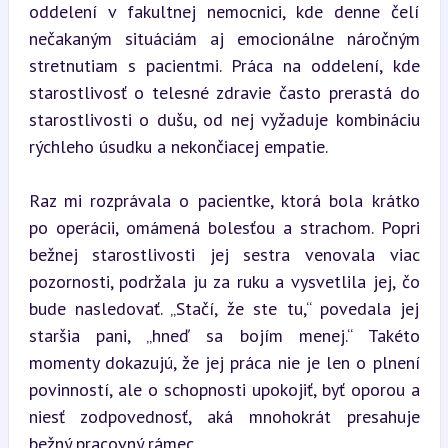
oddelení v fakultnej nemocnici, kde denne čelí 
nečakaným situáciám aj emocionálne náročným 
stretnutiam s pacientmi. Práca na oddelení, kde 
starostlivosť o telesné zdravie často prerastá do 
starostlivosti o dušu, od nej vyžaduje kombináciu 
rýchleho úsudku a nekončiacej empatie.
Raz mi rozprávala o pacientke, ktorá bola krátko 
po operácii, omámená bolesťou a strachom. Popri 
bežnej starostlivosti jej sestra venovala viac 
pozornosti, podržala ju za ruku a vysvetlila jej, čo 
bude nasledovať. „Stačí, že ste tu,“ povedala jej 
staršia pani, „hneď sa bojím menej.“ Takéto 
momenty dokazujú, že jej práca nie je len o plnení 
povinností, ale o schopnosti upokojiť, byť oporou a 
niesť zodpovednosť, aká mnohokrát presahuje 
bežný pracovný rámec.