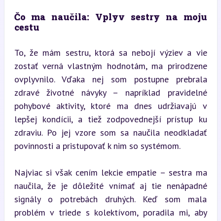
Čo ma naučila: Vplyv sestry na moju 
cestu
To, že mám sestru, ktorá sa nebojí výziev a vie 
zostať verná vlastným hodnotám, ma prirodzene 
ovplyvnilo. Vďaka nej som postupne prebrala 
zdravé životné návyky – napríklad pravidelné 
pohybové aktivity, ktoré ma dnes udržiavajú v 
lepšej kondícii, a tiež zodpovednejší prístup ku 
zdraviu. Po jej vzore som sa naučila neodkladať 
povinnosti a pristupovať k nim so systémom.
Najviac si však cením lekcie empatie – sestra ma 
naučila, že je dôležité vnímať aj tie nenápadné 
signály o potrebách druhých. Keď som mala 
problém v triede s kolektívom, poradila mi, aby 