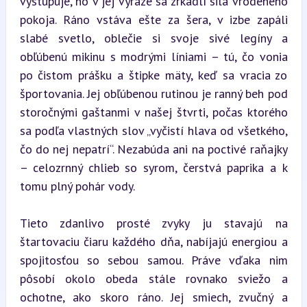
vystupuje, no v jej výraze sa zrkadlí sila vrodeného 
pokoja. Ráno vstáva ešte za šera, v izbe zapáli 
slabé svetlo, oblečie si svoje sivé legíny a 
obľúbenú mikinu s modrými líniami – tú, čo vonia 
po čistom prášku a štipke mäty, keď sa vracia zo 
športovania. Jej obľúbenou rutinou je ranný beh pod 
storočnými gaštanmi v našej štvrti, počas ktorého 
sa podľa vlastných slov „vyčistí hlava od všetkého, 
čo do nej nepatrí“. Nezabúda ani na poctivé raňajky 
– celozrnný chlieb so syrom, čerstvá paprika a k 
tomu plný pohár vody.
Tieto zdanlivo prosté zvyky ju stavajú na 
štartovaciu čiaru každého dňa, nabíjajú energiou a 
spojitosťou so sebou samou. Práve vďaka nim 
pôsobí okolo obeda stále rovnako sviežo a 
ochotne, ako skoro ráno. Jej smiech, zvučný a 