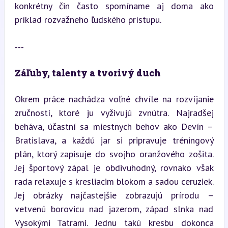
konkrétny čin často spomíname aj doma ako 
príklad rozvažneho ľudského prístupu.
---
Záľuby, talenty a tvorivý duch
Okrem práce nachádza voľné chvíle na rozvíjanie 
zručností, ktoré ju vyživujú zvnútra. Najradšej 
beháva, účastní sa miestnych behov ako Devín – 
Bratislava, a každú jar si pripravuje tréningový 
plán, ktorý zapisuje do svojho oranžového zošita. 
Jej športový zápal je obdivuhodný, rovnako však 
rada relaxuje s kresliacim blokom a sadou ceruziek. 
Jej obrázky najčastejšie zobrazujú prírodu – 
vetvenú borovicu nad jazerom, západ slnka nad 
Vysokými Tatrami. Jednu takú kresbu dokonca 