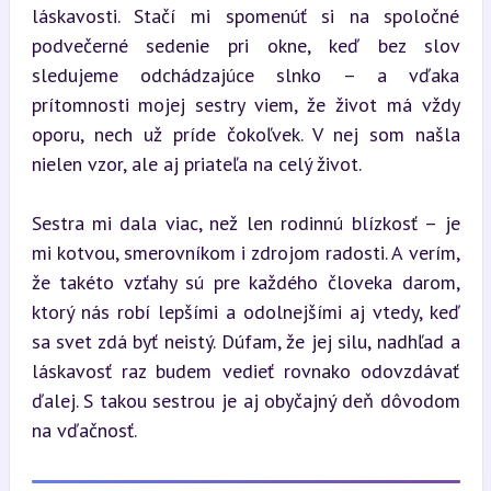
láskavosti. Stačí mi spomenúť si na spoločné 
podvečerné sedenie pri okne, keď bez slov 
sledujeme odchádzajúce slnko – a vďaka 
prítomnosti mojej sestry viem, že život má vždy 
oporu, nech už príde čokoľvek. V nej som našla 
nielen vzor, ale aj priateľa na celý život.
Sestra mi dala viac, než len rodinnú blízkosť – je 
mi kotvou, smerovníkom i zdrojom radosti. A verím, 
že takéto vzťahy sú pre každého človeka darom, 
ktorý nás robí lepšími a odolnejšími aj vtedy, keď 
sa svet zdá byť neistý. Dúfam, že jej silu, nadhľad a 
láskavosť raz budem vedieť rovnako odovzdávať 
ďalej. S takou sestrou je aj obyčajný deň dôvodom 
na vďačnosť.