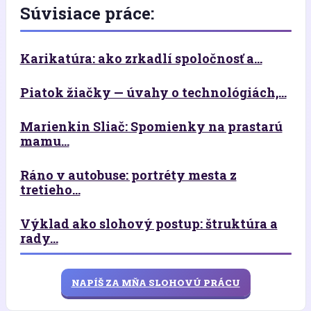
Súvisiace práce:
Karikatúra: ako zrkadlí spoločnosť a...
Piatok žiačky — úvahy o technológiách,...
Marienkin Sliač: Spomienky na prastarú
mamu...
Ráno v autobuse: portréty mesta z
tretieho...
Výklad ako slohový postup: štruktúra a
rady...
NAPÍŠ ZA MŇA SLOHOVÚ PRÁCU