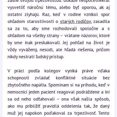
žasne svojou trpezlivosťou: dokáže nespočetnekrát 
vysvetliť náročnú tému, alebo byť oporou, ak aj 
ostatní zlyhajú. Raz, keď v rodine vznikol spor 
ohľadom starostlivosti o 
starých rodičov
, zasadila 
sa za to, aby sme rozhodovali spoločne a s 
ohľadom na všetky strany – vrátane názorov, ktoré 
by sme inak preskakovali. Jej pohľad na život je 
vždy vyvážený, nesúdi, ale hľadá riešenia, pričom 
nikdy nestratí ľudský prístup.
V práci podľa kolegov vyniká práve vďaka 
schopnosti zvládať konfliktné situácie bez 
zbytočného napätia. Spomínam si na príhodu, keď v 
nemocnici jeden pacient reagoval podráždene a iní 
sa od neho odťahovali – ona však našla spôsob, 
ako mu priblížiť pravidlá oddelenia tak, že daný 
muž jej napokon poďakoval za trpezlivosť. Tento 