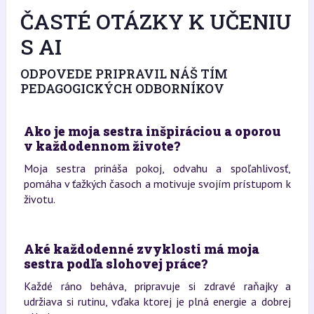
ČASTÉ OTÁZKY K UČENIU
S AI
ODPOVEDE PRIPRAVIL NÁŠ TÍM
PEDAGOGICKÝCH ODBORNÍKOV
Ako je moja sestra inšpiráciou a oporou
v každodennom živote?
Moja sestra prináša pokoj, odvahu a spoľahlivosť,
pomáha v ťažkých časoch a motivuje svojím prístupom k
životu.
Aké každodenné zvyklosti má moja
sestra podľa slohovej práce?
Každé ráno beháva, pripravuje si zdravé raňajky a
udržiava si rutinu, vďaka ktorej je plná energie a dobrej