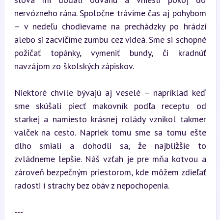
nervózneho rána. Spoločne trávime čas aj pohybom 
– v nedeľu chodievame na prechádzky po hrádzi 
alebo si zacvičíme zumbu cez videá. Sme si schopné 
požičať topánky, vymeniť bundy, či kradnúť 
navzájom zo školských zápiskov.
Niektoré chvíle bývajú aj veselé – napríklad keď 
sme skúšali piecť makovník podľa receptu od 
starkej a namiesto krásnej rolády vznikol takmer 
valček na cesto. Napriek tomu sme sa tomu ešte 
dlho smiali a dohodli sa, že najbližšie to 
zvládneme lepšie. Náš vzťah je pre mňa kotvou a 
zároveň bezpečným priestorom, kde môžem zdieľať 
radosti i strachy bez obáv z nepochopenia.
---