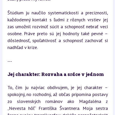
Štúdium ju naučilo systematickosti a precíznosti, 
každodenný kontakt s ľudmi z rôznych vrstiev jej 
zas umožnil rozvinúť súcit a schopnosť nebrať veci 
osobne. Práve preto sú jej hodnoty také pevné – 
dôslednosť, spoľahlivosť a schopnosť zachovať si 
nadhľad v kríze.
---
Jej charakter: Rozvaha a srdce v jednom
To, čím ju najviac obdivujem, je jej charakter – 
spokojný, no rozhodný, až občas pripomína postavy 
zo slovenských románov ako Magdaléna z 
„Nevesta hôľ“ Františka Švantnera. Moja sestra 