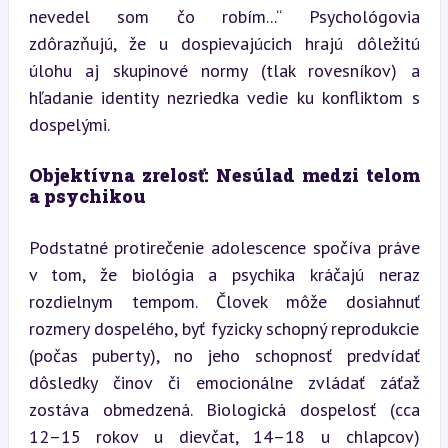
nevedel som čo robím...“ Psychológovia 
zdôrazňujú, že u dospievajúcich hrajú dôležitú 
úlohu aj skupinové normy (tlak rovesníkov) a 
hľadanie identity nezriedka vedie ku konfliktom s 
dospelými.
Objektívna zrelosť: Nesúlad medzi telom 
a psychikou
Podstatné protirečenie adolescence spočíva práve 
v tom, že biológia a psychika kráčajú neraz 
rozdielnym tempom. Človek môže dosiahnuť 
rozmery dospelého, byť fyzicky schopný reprodukcie 
(počas puberty), no jeho schopnosť predvídať 
dôsledky činov či emocionálne zvládať záťaž 
zostáva obmedzená. Biologická dospelosť (cca 
12–15 rokov u dievčat, 14–18 u chlapcov) 