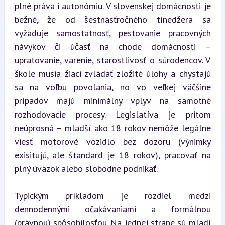
plné práva i autonómiu. V slovenskej domácnosti je 
bežné, že od šestnásťročného tínedžera sa 
vyžaduje samostatnosť, pestovanie pracovných 
návykov či účasť na chode domácnosti – 
upratovanie, varenie, starostlivosť o súrodencov. V 
škole musia žiaci zvládať zložité úlohy a chystajú 
sa na voľbu povolania, no vo veľkej väčšine 
prípadov majú minimálny vplyv na samotné 
rozhodovacie procesy. Legislatíva je pritom 
neúprosná – mladší ako 18 rokov nemôže legálne 
viesť motorové vozidlo bez dozoru (výnimky 
exisitujú, ale štandard je 18 rokov), pracovať na 
plný úväzok alebo slobodne podnikať.
Typickým príkladom je rozdiel medzi 
dennodennými očakávaniami a formálnou 
(právnou) spôsobilosťou. Na jednej strane sú mladí 