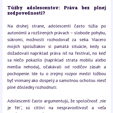
Túžby adolescentov: Práva bez plnej 
zodpovednosti?
Na druhej strane, adolescenti často túžia po 
autonómii a rozšírených právach – slobode pohybu, 
súkromí, možnosti rozhodovať za seba. Viacero 
mojich spolužiakov si pamätá situácie, kedy sa 
dožadovali napríklad práva ísť na festival, no keď 
sa niečo pokazilo (napríklad strata mobilu alebo 
menšia nehoda), očakávali od rodičov zásah a 
pochopenie. Ide tu o zrejmý rozpor medzi túžbou 
byť vnímaný ako dospelý a samotnou ochotou niesť 
plné dôsledky rozhodnutí.
Adolescenti často argumentujú, že spoločnosť „nie 
je fér“, sú citliví na nespravodlivosť a veľa 