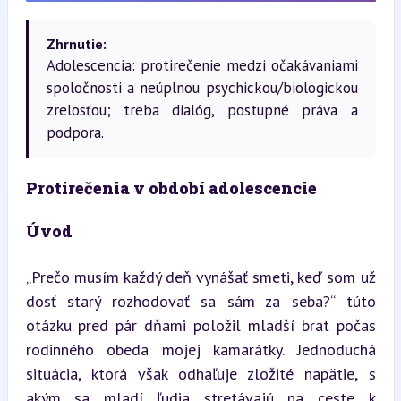
Zhrnutie:
Adolescencia: protirečenie medzi očakávaniami
spoločnosti a neúplnou psychickou/biologickou
zrelosťou; treba dialóg, postupné práva a
podpora.
Protirečenia v období adolescencie
Úvod
„Prečo musím každý deň vynášať smeti, keď som už 
dosť starý rozhodovať sa sám za seba?“ túto 
otázku pred pár dňami položil mladší brat počas 
rodinného obeda mojej kamarátky. Jednoduchá 
situácia, ktorá však odhaľuje zložité napätie, s 
akým sa mladí ľudia stretávajú na ceste k 