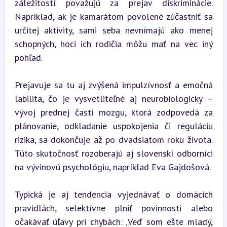
záležitostí považujú za prejav diskriminácie. 
Napríklad, ak je kamarátom povolené zúčastniť sa 
určitej aktivity, sami seba nevnímajú ako menej 
schopných, hoci ich rodičia môžu mať na vec iný 
pohľad.
Prejavuje sa tu aj zvýšená impulzívnosť a emočná 
labilita, čo je vysvetliteľné aj neurobiologicky – 
vývoj prednej časti mozgu, ktorá zodpovedá za 
plánovanie, odkladanie uspokojenia či reguláciu 
rizika, sa dokončuje až po dvadsiatom roku života. 
Túto skutočnosť rozoberajú aj slovenskí odborníci 
na vývinovú psychológiu, napríklad Eva Gajdošová.
Typická je aj tendencia vyjednávať o domácich 
pravidlách, selektívne plniť povinnosti alebo 
očakávať úľavy pri chybách: „Veď som ešte mladý, 