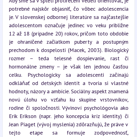
Aby sme sa v spleti protirečení vedeli orientovať, je 
potrebné najskôr objasniť, čo vôbec adolescencia 
je. V slovenskej odbornej literatúre sa najčastejšie 
adolescentom označuje jedinec vo veku približne 
12 až 18 (prípadne 20) rokov, pričom toto obdobie 
je ohraničené začiatkom puberty a postupným 
prechodom k dospelosti (Macek, 2003). Biologický 
rozmer – teda telesné dospievanie, rast či 
hormonálne zmeny – je však len jednou časťou 
celku. Psychologicky sa adolescenti začínajú 
odkláňať od detských identít a tvoria si vlastné 
hodnoty, názory a ambície. Sociálny aspekt znamená 
novú úlohu vo vzťahu ku skupine vrstovníkov, 
rodine či spoločnosti. Vývinoví psychológovia ako 
Erik Erikson (napr. jeho koncepcia kríz identity) či 
Jean Piaget (vývoj myslenia) zdôrazňujú, že práve v 
tejto etape sa formuje zodpovednosť, 