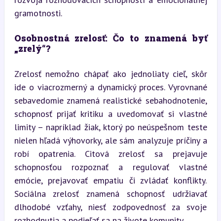
gramotnosti.
Osobnostná zrelosť: Čo to znamená byť 
„zrelý“?
Zrelosť nemožno chápať ako jednoliaty cieľ, skôr 
ide o viacrozmerný a dynamický proces. Vyrovnané 
sebavedomie znamená realistické sebahodnotenie, 
schopnosť prijať kritiku a uvedomovať si vlastné 
limity – napríklad žiak, ktorý po neúspešnom teste 
nielen hľadá výhovorky, ale sám analyzuje príčiny a 
robí opatrenia. Citová zrelosť sa prejavuje 
schopnosťou rozpoznať a regulovať vlastné 
emócie, prejavovať empatiu či zvládať konflikty. 
Sociálna zrelosť znamená schopnosť udržiavať 
dlhodobé vzťahy, niesť zodpovednosť za svoje 
rozhodnutia a podieľať sa na živote komunity.