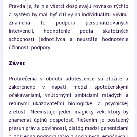
Pravda je, že nie všetci dospievajú rovnako rýchlo 
a systém by mal byť citlivý na individualitu vývinu. 
Znamená to podporu personalizovaných 
intervencií, hodnotenie podľa skutočných 
schopností jednotlivca a neustále hodnotenie 
účinnosti podpory.
Záver
Protirečenia v období adolescence sú zložité a 
zakorenené v napätí medzi spoločenskými 
očakávaniami, vnútornými ambíciami mladých a 
reálnymi ukazovateľmi biologickej a psychickej 
zrelosti. Neexistuje jeden magický vek, ktorý by 
znamenal úplnú dospelosť. Riešením je postupný 
presun práv a povinností, dialóg medzi generáciami 
a dôsledná podpora vývoja sociálnych, emočných i 