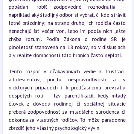
pobádaní robiť zodpovedné rozhodnutia – 
napríklad aký študijný odbor si vybrať, či kde stráviť 
letné prázdniny; na strane druhej ich rodičia často 
nenechajú ísť večer von, lebo im podľa nich „ešte 
chýba rozum“. Podľa Zákona o rodine SR je 
plnoletosť stanovená na 18 rokov, no v diskusiách 
a v realite domácností táto hranica často neplatí.
Tento rozpor v očakávaniach vedie k frustrácii 
adolescentov, pocitu nespravodlivosti a v 
niektorých prípadoch i k predčasnému prevzatiu 
dospelých rolí – tzv. parentifikácii, kedy mladý 
človek z dôvodu rodinnej či sociálnej situácie 
preberá zodpovednosť za mladšieho súrodenca či 
dokonca za vlastných rodičov. To môže paradoxne 
zbrzdiť jeho vlastný psychologický vývin.