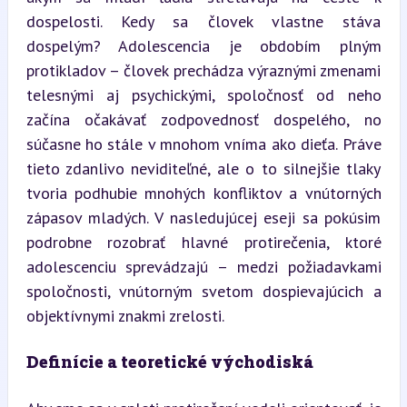
dospelosti. Kedy sa človek vlastne stáva 
dospelým? Adolescencia je obdobím plným 
protikladov – človek prechádza výraznými zmenami 
telesnými aj psychickými, spoločnosť od neho 
začína očakávať zodpovednosť dospelého, no 
súčasne ho stále v mnohom vníma ako dieťa. Práve 
tieto zdanlivo neviditeľné, ale o to silnejšie tlaky 
tvoria podhubie mnohých konfliktov a vnútorných 
zápasov mladých. V nasledujúcej eseji sa pokúsim 
podrobne rozobrať hlavné protirečenia, ktoré 
adolescenciu sprevádzajú – medzi požiadavkami 
spoločnosti, vnútorným svetom dospievajúcich a 
objektívnymi znakmi zrelosti.
Definície a teoretické východiská