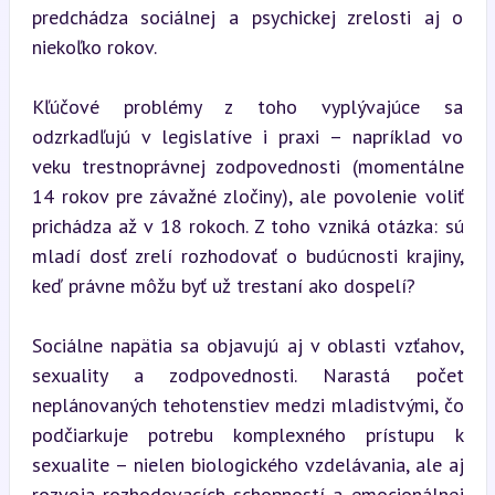
predchádza sociálnej a psychickej zrelosti aj o 
niekoľko rokov.
Kľúčové problémy z toho vyplývajúce sa 
odzrkadľujú v legislatíve i praxi – napríklad vo 
veku trestnoprávnej zodpovednosti (momentálne 
14 rokov pre závažné zločiny), ale povolenie voliť 
prichádza až v 18 rokoch. Z toho vzniká otázka: sú 
mladí dosť zrelí rozhodovať o budúcnosti krajiny, 
keď právne môžu byť už trestaní ako dospelí?
Sociálne napätia sa objavujú aj v oblasti vzťahov, 
sexuality a zodpovednosti. Narastá počet 
neplánovaných tehotenstiev medzi mladistvými, čo 
podčiarkuje potrebu komplexného prístupu k 
sexualite – nielen biologického vzdelávania, ale aj 
rozvoja rozhodovacích schopností a emocionálnej 