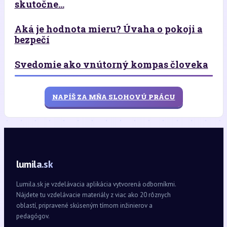
skutočne...
Aká je hodnota mieru? Úvaha o pokoji a
bezpečí
Svedomie ako vnútorný kompas človeka
NAPÍŠ ZA MŇA SLOHOVÚ PRÁCU
lumila.sk
Lumila.sk je vzdelávacia aplikácia vytvorená odborníkmi.
Nájdete tu vzdelávacie materiály z viac ako 20 rôznych
oblastí, pripravené skúseným tímom inžinierov a
pedagógov.