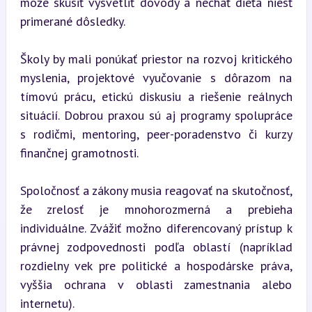
môže skúsiť vysvetliť dôvody a nechať dieťa niesť 
primerané dôsledky.
Školy by mali ponúkať priestor na rozvoj kritického 
myslenia, projektové vyučovanie s dôrazom na 
tímovú prácu, etickú diskusiu a riešenie reálnych 
situácií. Dobrou praxou sú aj programy spolupráce 
s rodičmi, mentoring, peer-poradenstvo či kurzy 
finančnej gramotnosti.
Spoločnosť a zákony musia reagovať na skutočnosť, 
že zrelosť je mnohorozmerná a prebieha 
individuálne. Zvážiť možno diferencovaný prístup k 
právnej zodpovednosti podľa oblastí (napríklad 
rozdielny vek pre politické a hospodárske práva, 
vyššia ochrana v oblasti zamestnania alebo 
internetu).