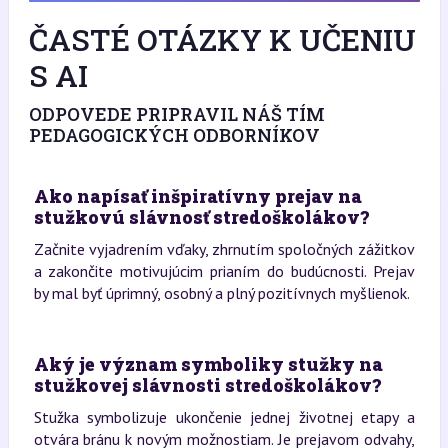
ČASTÉ OTÁZKY K UČENIU
S AI
ODPOVEDE PRIPRAVIL NÁŠ TÍM
PEDAGOGICKÝCH ODBORNÍKOV
Ako napísať inšpiratívny prejav na
stužkovú slávnosť stredoškolákov?
Začnite vyjadrením vďaky, zhrnutím spoločných zážitkov
a zakončite motivujúcim prianím do budúcnosti. Prejav
by mal byť úprimný, osobný a plný pozitívnych myšlienok.
Aký je význam symboliky stužky na
stužkovej slávnosti stredoškolákov?
Stužka symbolizuje ukončenie jednej životnej etapy a
otvára bránu k novým možnostiam. Je prejavom odvahy,