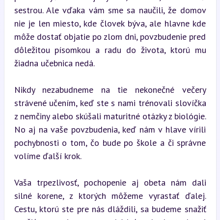
sestrou. Ale vďaka vám sme sa naučili, že domov 
nie je len miesto, kde človek býva, ale hlavne kde 
môže dostať objatie po zlom dni, povzbudenie pred 
dôležitou písomkou a radu do života, ktorú mu 
žiadna učebnica nedá.
Nikdy nezabudneme na tie nekonečné večery 
strávené učením, keď ste s nami trénovali slovíčka 
z nemčiny alebo skúšali maturitné otázky z biológie. 
No aj na vaše povzbudenia, keď nám v hlave vírili 
pochybnosti o tom, čo bude po škole a či správne 
volíme ďalší krok.
Vaša trpezlivosť, pochopenie aj obeta nám dali 
silné korene, z ktorých môžeme vyrastať ďalej. 
Cestu, ktorú ste pre nás dláždili, sa budeme snažiť 