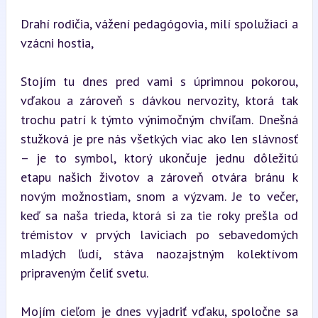
Drahí rodičia, vážení pedagógovia, milí spolužiaci a 
vzácni hostia,
Stojím tu dnes pred vami s úprimnou pokorou, 
vďakou a zároveň s dávkou nervozity, ktorá tak 
trochu patrí k týmto výnimočným chvíľam. Dnešná 
stužková je pre nás všetkých viac ako len slávnosť 
– je to symbol, ktorý ukončuje jednu dôležitú 
etapu našich životov a zároveň otvára bránu k 
novým možnostiam, snom a výzvam. Je to večer, 
keď sa naša trieda, ktorá si za tie roky prešla od 
trémistov v prvých laviciach po sebavedomých 
mladých ľudí, stáva naozajstným kolektívom 
pripraveným čeliť svetu.
Mojím cieľom je dnes vyjadriť vďaku, spoločne sa 