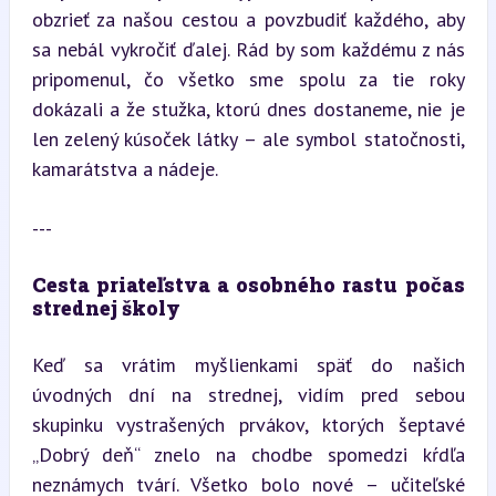
obzrieť za našou cestou a povzbudiť každého, aby 
sa nebál vykročiť ďalej. Rád by som každému z nás 
pripomenul, čo všetko sme spolu za tie roky 
dokázali a že stužka, ktorú dnes dostaneme, nie je 
len zelený kúsoček látky – ale symbol statočnosti, 
kamarátstva a nádeje.
---
Cesta priateľstva a osobného rastu počas 
strednej školy
Keď sa vrátim myšlienkami späť do našich 
úvodných dní na strednej, vidím pred sebou 
skupinku vystrašených prvákov, ktorých šeptavé 
„Dobrý deň“ znelo na chodbe spomedzi kŕdľa 
neznámych tvárí. Všetko bolo nové – učiteľské 