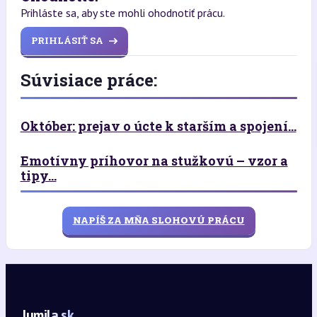
Prihláste sa, aby ste mohli ohodnotiť prácu.
PRIHLÁSIŤ SA
Súvisiace práce:
Október: prejav o úcte k starším a spojení...
Emotívny príhovor na stužkovú – vzor a
tipy...
NAPÍŠ ZA MŇA SLOHOVÚ PRÁCU
lumila.sk