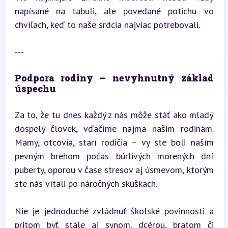
napísané na tabuli, ale povedané potichu vo 
chvíľach, keď to naše srdcia najviac potrebovali.
---
Podpora rodiny – nevyhnutný základ 
úspechu
Za to, že tu dnes každý z nás môže stáť ako mladý 
dospelý človek, vďačíme najmä našim rodinám. 
Mamy, otcovia, starí rodičia – vy ste boli naším 
pevným brehom počas búrlivých morených dní 
puberty, oporou v čase stresov aj úsmevom, ktorým 
ste nás vítali po náročných skúškach.
Nie je jednoduché zvládnuť školské povinnosti a 
pritom byť stále aj synom, dcérou, bratom či 