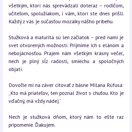
všetkým, ktorí nás sprevádzali doteraz – rodičom, 
učiteľom, spolužiakom, i vám, ktorí ste dnes prišli. 
Každý z vás je súčasťou mozaiky nášho príbehu.
Stužková a maturita sú len začiatok – pred nami je 
svet otvorených možností. Prijmime ich s elánom a 
nebojácnosťou. Prajem nám všetkým krásny večer, 
nech je plný sĺz radosti, smiechu a spoločných 
objatí.
Dovoľte mi na záver citovať z básne Milana Rúfusa:  

„Kto má priateľov, ten poznal život s chuťou. Kto je 
vďačný, má vždy nádej.“
Nech je stužková dňom, ktorý nám to ešte raz 
pripomenie. Ďakujem.