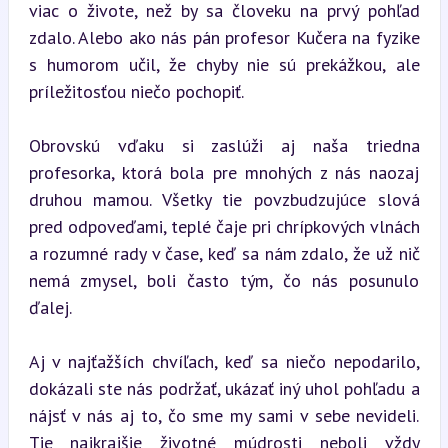
viac o živote, než by sa človeku na prvý pohľad 
zdalo. Alebo ako nás pán profesor Kučera na fyzike 
s humorom učil, že chyby nie sú prekážkou, ale 
príležitosťou niečo pochopiť.
Obrovskú vďaku si zaslúži aj naša triedna 
profesorka, ktorá bola pre mnohých z nás naozaj 
druhou mamou. Všetky tie povzbudzujúce slová 
pred odpoveďami, teplé čaje pri chrípkových vlnách 
a rozumné rady v čase, keď sa nám zdalo, že už nič 
nemá zmysel, boli často tým, čo nás posunulo 
ďalej.
Aj v najťažších chvíľach, keď sa niečo nepodarilo, 
dokázali ste nás podržať, ukázať iný uhol pohľadu a 
nájsť v nás aj to, čo sme my sami v sebe nevideli. 
Tie najkrajšie životné múdrosti neboli vždy 