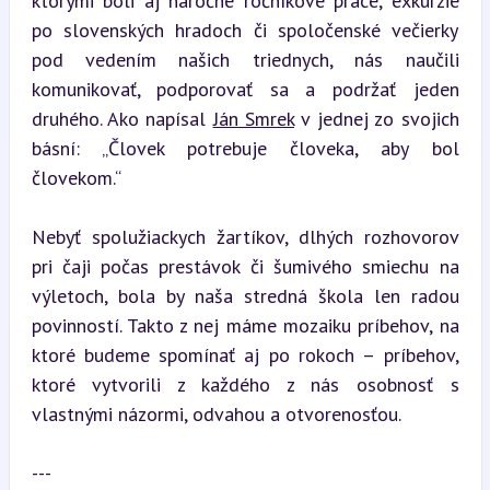
ktorými boli aj náročné ročníkové práce, exkurzie 
po slovenských hradoch či spoločenské večierky 
pod vedením našich triednych, nás naučili 
komunikovať, podporovať sa a podržať jeden 
druhého. Ako napísal 
Ján Smrek
 v jednej zo svojich 
básní: „Človek potrebuje človeka, aby bol 
človekom.“
Nebyť spolužiackych žartíkov, dlhých rozhovorov 
pri čaji počas prestávok či šumivého smiechu na 
výletoch, bola by naša stredná škola len radou 
povinností. Takto z nej máme mozaiku príbehov, na 
ktoré budeme spomínať aj po rokoch – príbehov, 
ktoré vytvorili z každého z nás osobnosť s 
vlastnými názormi, odvahou a otvorenosťou.
---