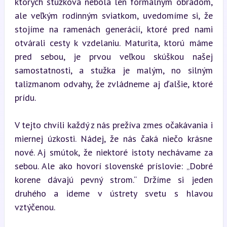
ktorých stužková nebola len formálnym obradom, 
ale veľkým rodinným sviatkom, uvedomíme si, že 
stojíme na ramenách generácií, ktoré pred nami 
otvárali cesty k vzdelaniu. Maturita, ktorú máme 
pred sebou, je prvou veľkou skúškou našej 
samostatnosti, a stužka je malým, no silným 
talizmanom odvahy, že zvládneme aj ďalšie, ktoré 
prídu.
V tejto chvíli každý z nás prežíva zmes očakávania i 
miernej úzkosti. Nádej, že nás čaká niečo krásne 
nové. Aj smútok, že niektoré istoty nechávame za 
sebou. Ale ako hovorí slovenské príslovie: „Dobré 
korene dávajú pevný strom.“ Držíme si jeden 
druhého a ideme v ústrety svetu s hlavou 
vztýčenou.