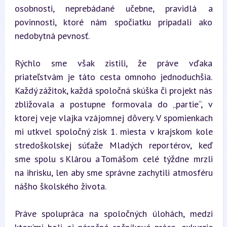
osobnosti, neprebádané učebne, pravidlá a 
povinnosti, ktoré nám spočiatku pripadali ako 
nedobytná pevnosť.
Rýchlo sme však zistili, že práve vďaka 
priateľstvám je táto cesta omnoho jednoduchšia. 
Každý zážitok, každá spoločná skúška či projekt nás 
zbližovala a postupne formovala do „partie“, v 
ktorej veje vlajka vzájomnej dôvery. V spomienkach 
mi utkvel spoločný zisk 1. miesta v krajskom kole 
stredoškolskej súťaže Mladých reportérov, keď 
sme spolu s Klárou a Tomášom celé týždne mrzli 
na ihrisku, len aby sme správne zachytili atmosféru 
nášho školského života.
Práve spolupráca na spoločných úlohách, medzi 