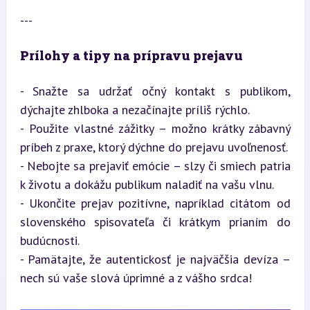
---
Prílohy a tipy na prípravu prejavu
- Snažte sa udržať očný kontakt s publikom, 
dýchajte zhlboka a nezačínajte príliš rýchlo.  

- Použite vlastné zážitky – možno krátky zábavný 
príbeh z praxe, ktorý dýchne do prejavu uvoľnenosť.  

- Nebojte sa prejaviť emócie – slzy či smiech patria 
k životu a dokážu publikum naladiť na vašu vlnu.  

- Ukončite prejav pozitívne, napríklad citátom od 
slovenského spisovateľa či krátkym prianím do 
budúcnosti.  

- Pamätajte, že autentickosť je najväčšia devíza – 
nech sú vaše slová úprimné a z vášho srdca!