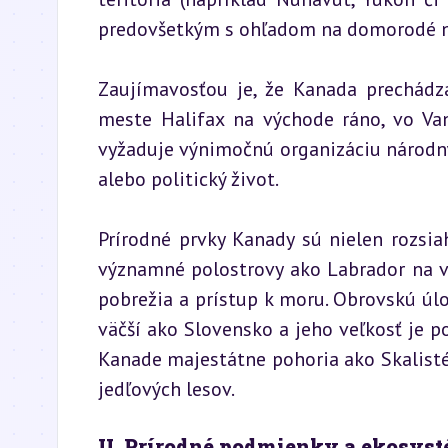
predovšetkým s ohľadom na domorodé n
Zaujímavosťou je, že Kanada prechádz
meste Halifax na východe ráno, vo Van
vyžaduje výnimočnú organizáciu národnýc
alebo politický život.
Prírodné prvky Kanady sú nielen rozsiah
významné polostrovy ako Labrador na vý
pobrežia a prístup k moru. Obrovskú úloh
väčší ako Slovensko a jeho veľkosť je
Kanade majestátne pohoria ako Skalisté 
jedľových lesov.
II. Prírodné podmienky a ekosys