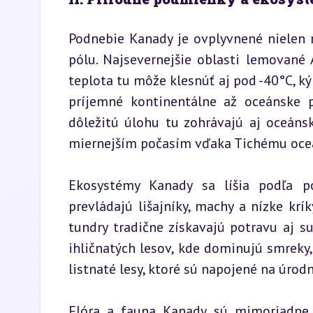
Podnebie Kanady je ovplyvnené nielen ro
pólu. Najsevernejšie oblasti lemovan
teplota tu môže klesnúť aj pod -40°C, k
príjemné kontinentálne až oceánske 
dôležitú úlohu tu zohrávajú aj oceáns
miernejším počasím vďaka Tichému oceá
Ekosystémy Kanady sa líšia podľa po
prevládajú lišajníky, machy a nízke krí
tundry tradične získavajú potravu aj su
ihličnatých lesov, kde dominujú smreky,
listnaté lesy, ktoré sú napojené na úrodn
Flóra a fauna Kanady sú mimoriadne pe