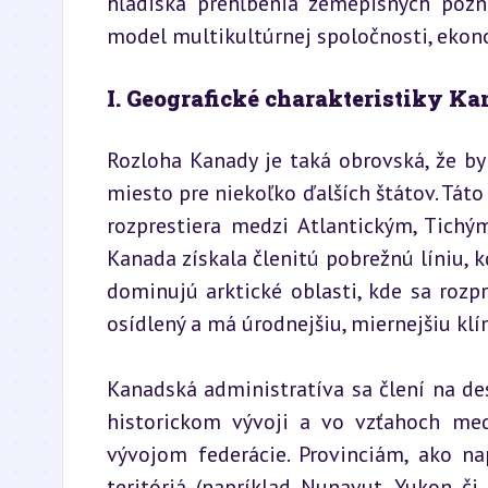
hľadiska prehĺbenia zemepisných pozna
model multikultúrnej spoločnosti, ekon
I. Geografické charakteristiky K
Rozloha Kanady je taká obrovská, že by 
miesto pre niekoľko ďalších štátov. Táto 
rozprestiera medzi Atlantickým, Tichým
Kanada získala členitú pobrežnú líniu, k
dominujú arktické oblasti, kde sa rozpr
osídlený a má úrodnejšiu, miernejšiu klí
Kanadská administratíva sa člení na desa
historickom vývoji a vo vzťahoch me
vývojom federácie. Provinciám, ako na
teritóriá (napríklad Nunavut, Yukon či S