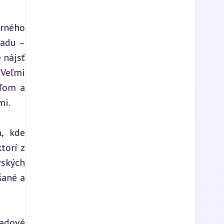
rného 
adu – 
nájsť 
Veľmi 
ďom a 
mi.
, kde 
torí z 
ských 
ané a 
adové 