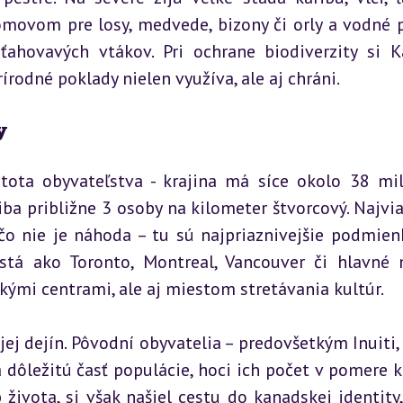
omovom pre losy, medvede, bizony či orly a vodné p
ahovavých vtákov. Pri ochrane biodiverzity si K
írodné poklady nielen využíva, ale aj chráni.
y
tota obyvateľstva - krajina má síce okolo 38 mil
ba približne 3 osoby na kilometer štvorcový. Najviac
čo nie je náhoda – tu sú najpriaznivejšie podmienk
stá ako Toronto, Montreal, Vancouver či hlavné 
ými centrami, ale aj miestom stretávania kultúr.
ej dejín. Pôvodní obyvatelia – predovšetkým Inuiti, 
ia dôležitú časť populácie, hoci ich počet v pomere k 
 života, si však našiel cestu do kanadskej identity, 