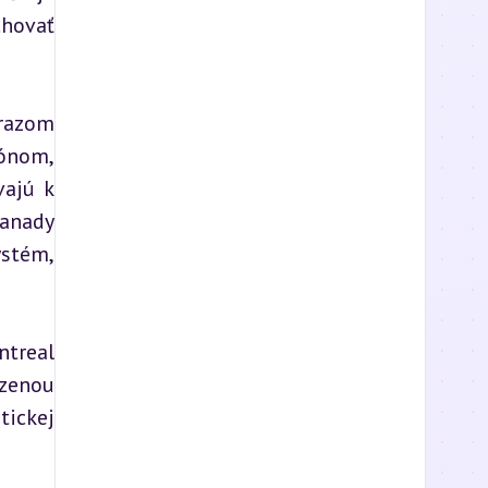
hovať 
razom 
ónom, 
ajú k 
anady 
stém, 
treal 
zenou 
ickej 