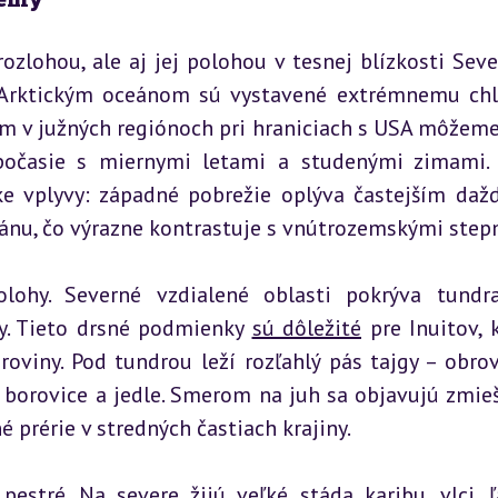
zlohou, ale aj jej polohou v tesnej blízkosti Seve
é Arktickým oceánom sú vystavené extrémnemu chl
ým v južných regiónoch pri hraniciach s USA môžeme 
počasie s miernymi letami a studenými zimami. 
ke vplyvy: západné pobrežie oplýva častejším daž
nu, čo výrazne kontrastuje s vnútrozemskými step
lohy. Severné vzdialené oblasti pokrýva tundra
ky. Tieto drsné podmienky 
sú dôležité
 pre Inuitov, k
roviny. Pod tundrou leží rozľahlý pás tajgy – obrov
 borovice a jedle. Smerom na juh sa objavujú zmieš
é prérie v stredných častiach krajiny.
stré. Na severe žijú veľké stáda karibu, vlci, ľ