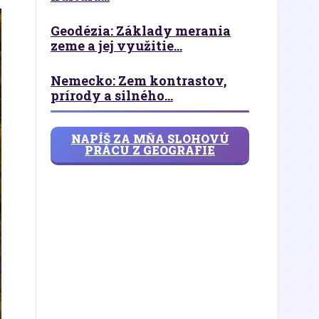
Geodézia: Základy merania
zeme a jej využitie...
Nemecko: Zem kontrastov,
prírody a silného...
NAPÍŠ ZA MŇA SLOHOVÚ
PRÁCU Z GEOGRAFIE