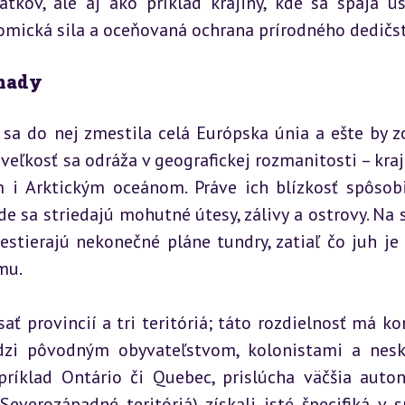
tkov, ale aj ako príklad krajiny, kde sa spája ús
omická sila a oceňovaná ochrana prírodného dedičst
anady
sa do nej zmestila celá Európska únia a ešte by zo
veľkosť sa odráža v geografickej rozmanitosti – kraji
 i Arktickým oceánom. Práve ich blízkosť spôsobil
de sa striedajú mohutné útesy, zálivy a ostrovy. Na s
estierajú nekonečné pláne tundry, zatiaľ čo juh je 
mu.
ť provincií a tri teritóriá; táto rozdielnosť má kor
dzi pôvodným obyvateľstvom, kolonistami a nesk
príklad Ontário či Quebec, prislúcha väčšia auton
everozápadné teritóriá) získali isté špecifiká v sp