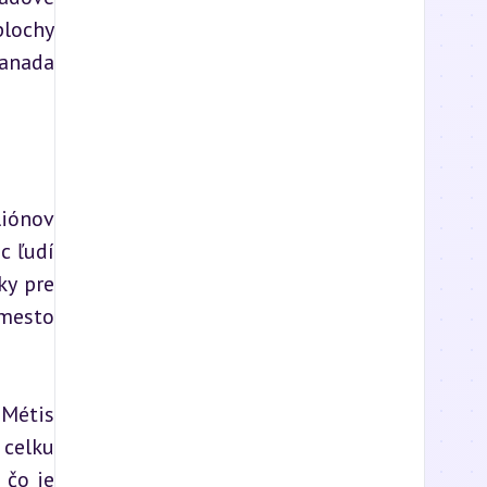
lochy 
anada 
iónov 
 ľudí 
y pre 
mesto 
Métis 
celku 
čo je 