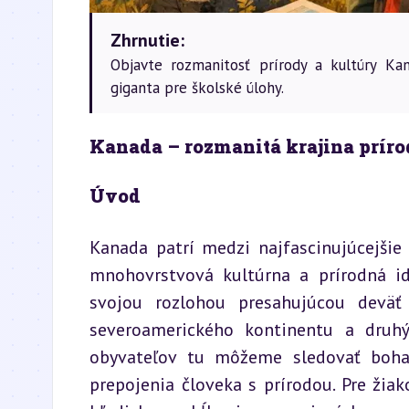
Zhrnutie:
Objavte rozmanitosť prírody a kultúry Ka
giganta pre školské úlohy.
Kanada – rozmanitá krajina príro
Úvod
Kanada patrí medzi najfascinujúcejšie k
mnohovrstvová kultúrna a prírodná ide
svojou rozlohou presahujúcou deväť 
severoamerického kontinentu a druhý
obyvateľov tu môžeme sledovať bohatú
prepojenia človeka s prírodou. Pre ži