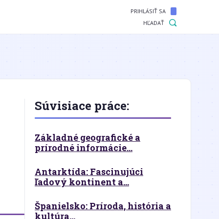
PRIHLÁSIŤ SA
HĽADAŤ
Súvisiace práce:
Základné geografické a
prírodné informácie...
Antarktída: Fascinujúci
ľadový kontinent a...
Španielsko: Príroda, história a
kultúra...