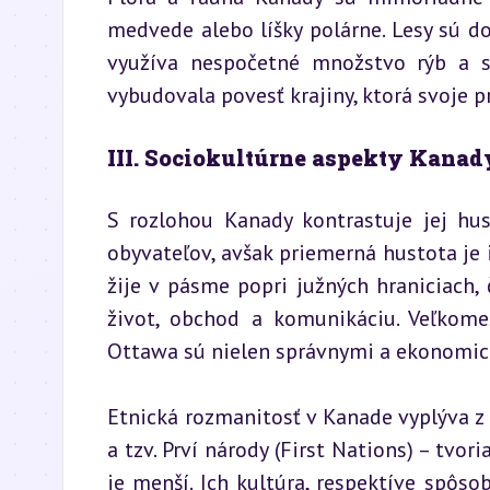
medvede alebo líšky polárne. Lesy sú d
využíva nespočetné množstvo rýb a sť
vybudovala povesť krajiny, ktorá svoje pr
III. Sociokultúrne aspekty Kanad
S rozlohou Kanady kontrastuje jej hus
obyvateľov, avšak priemerná hustota je i
žije v pásme popri južných hraniciach, 
život, obchod a komunikáciu. Veľkome
Ottawa sú nielen správnymi a ekonomick
Etnická rozmanitosť v Kanade vyplýva z j
a tzv. Prví národy (First Nations) – tvor
je menší. Ich kultúra, respektíve spôsob