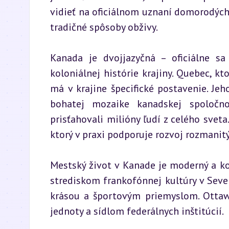
vidieť na oficiálnom uznaní domorodých 
tradičné spôsoby obživy.
Kanada je dvojjazyčná – oficiálne sa
koloniálnej histórie krajiny. Quebec, k
má v krajine špecifické postavenie. Jeho
bohatej mozaike kanadskej spoločnos
prisťahovali milióny ľudí z celého sveta
ktorý v praxi podporuje rozvoj rozmanit
Mestský život v Kanade je moderný a ko
strediskom frankofónnej kultúry v Seve
krásou a športovým priemyslom. Ottawa
jednoty a sídlom federálnych inštitúcií.