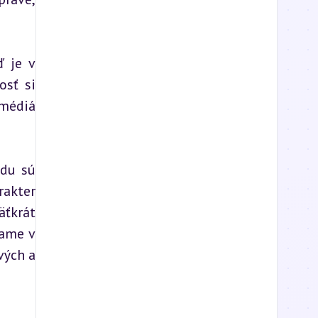
 je v 
sť si 
médiá 
du sú 
akter 
ťkrát 
ame v 
ých a 