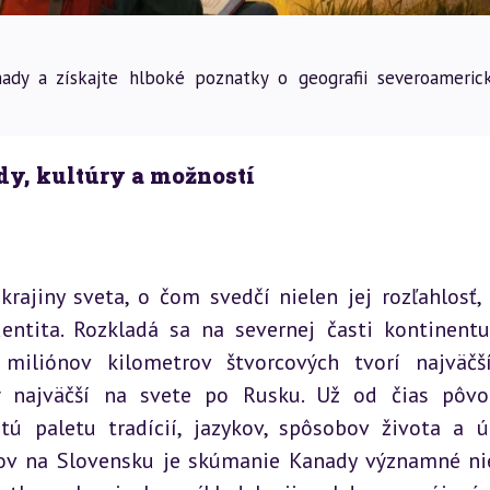
nady a získajte hlboké poznatky o geografii severoameric
dy, kultúry a možností
rajiny sveta, o čom svedčí nielen jej rozľahlosť, a
ntita. Rozkladá sa na severnej časti kontinentu
miliónov kilometrov štvorcových tvorí najväčší
 najväčší na svete po Rusku. Už od čias pôvo
 paletu tradícií, jazykov, spôsobov života a ú
akov na Slovensku je skúmanie Kanady významné nie