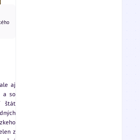
kého
le aj 
 a so 
 štát 
dných 
zkeho 
len z 