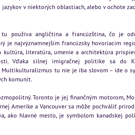
jazykov v niektorých oblastiach, alebo v ochote zac
 tu používa angličtina a francúzština, čo je od
torý je najvýznamnejším francúzsky hovoriacim regi
 kultúra, literatúra, umenie a architektúra prispiev
ti. Vďaka silnej imigračnej politike sa do K
. Multikulturalizmus tu nie je iba slovom – ide o sy
ých komunít.
zmopolitný. Toronto je jej finančným motorom, Mon
rnej Amerike a Vancouver sa môže pochváliť prirod
, ako hlavné mesto, je symbolom kanadskej polit