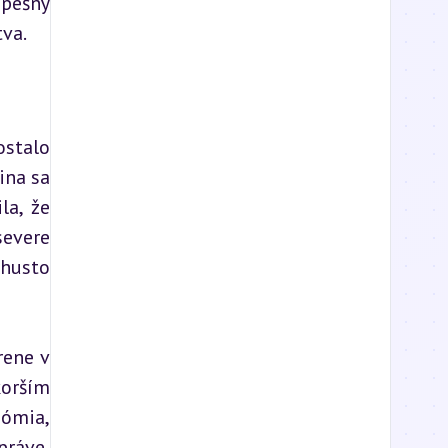
pešný 
va.
stalo 
na sa 
a, že 
evere 
husto 
ene v 
orším 
ómia, 
ráve, 