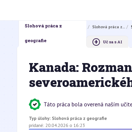
Slohová práca z
Domovská stránka
Domáce úlohy
Slohová práca z...
+
geografie
Uč sa s AI
Kanada: Rozmanit
severoamerickéh
Táto práca bola overená naším učit
Typ úlohy:
Slohová práca z geografie
pridané: 20.04.2026 o 16:23