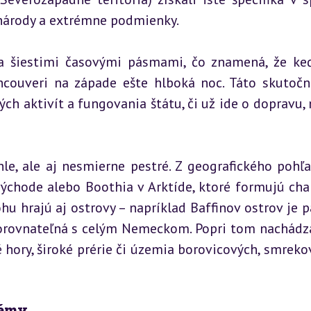
árody a extrémne podmienky.
a šiestimi časovými pásmami, čo znamená, že keď
couveri na západe ešte hlboká noc. Táto skutočno
h aktivít a fungovania štátu, či už ide o dopravu, 
le, ale aj nesmierne pestré. Z geografického pohľa
chode alebo Boothia v Arktíde, ktoré formujú char
u hrajú aj ostrovy – napríklad Baffinov ostrov je pä
 porovnateľná s celým Nemeckom. Popri tom nachádz
hory, široké prérie či územia borovicových, smrekov
témy