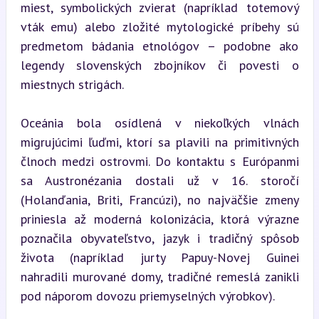
miest, symbolických zvierat (napríklad totemový 
vták emu) alebo zložité mytologické príbehy sú 
predmetom bádania etnológov – podobne ako 
legendy slovenských zbojníkov či povesti o 
miestnych strigách.
Oceánia bola osídlená v niekoľkých vlnách 
migrujúcimi ľuďmi, ktorí sa plavili na primitivných 
člnoch medzi ostrovmi. Do kontaktu s Európanmi 
sa Austronézania dostali už v 16. storočí 
(Holanďania, Briti, Francúzi), no najväčšie zmeny 
priniesla až moderná kolonizácia, ktorá výrazne 
poznačila obyvateľstvo, jazyk i tradičný spôsob 
života (napríklad jurty Papuy-Novej Guinei 
nahradili murované domy, tradičné remeslá zanikli 
pod náporom dovozu priemyselných výrobkov).