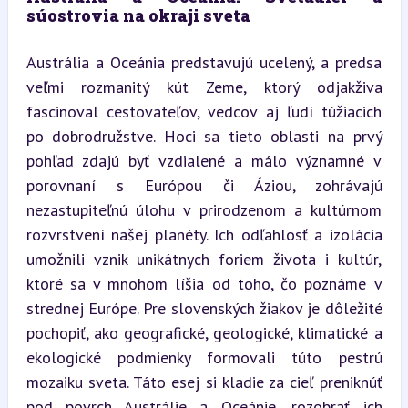
súostrovia na okraji sveta
Austrália a Oceánia predstavujú ucelený, a predsa 
veľmi rozmanitý kút Zeme, ktorý odjakživa 
fascinoval cestovateľov, vedcov aj ľudí túžiacich 
po dobrodružstve. Hoci sa tieto oblasti na prvý 
pohľad zdajú byť vzdialené a málo významné v 
porovnaní s Európou či Áziou, zohrávajú 
nezastupiteľnú úlohu v prirodzenom a kultúrnom 
rozvrstvení našej planéty. Ich odľahlosť a izolácia 
umožnili vznik unikátnych foriem života i kultúr, 
ktoré sa v mnohom líšia od toho, čo poznáme v 
strednej Európe. Pre slovenských žiakov je dôležité 
pochopiť, ako geografické, geologické, klimatické a 
ekologické podmienky formovali túto pestrú 
mozaiku sveta. Táto esej si kladie za cieľ preniknúť 
pod povrch Austrálie a Oceánie, rozobrať ich 