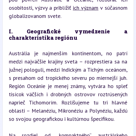
osobitosti, výzvy a priblížiť 
ich význam
 v súčasnom 
globalizovanom svete.
I. Geografické vymedzenie a 
charakteristika regiónu
Austrália je najmenším kontinentom, no patrí 
medzi najväčšie krajiny sveta – rozprestiera sa na 
južnej pologuli, medzi Indickým a Tichým oceánom, 
s presahom od tropického severu po miernejší juh. 
Región Oceánie je menej známy, vytvára ho spleť 
tisícok väčších i drobných ostrovov roztrúsených 
naprieč Tichomorím. Rozlišujeme tu tri hlavné 
oblasti – Melanéziu, Mikronéziu a Polynéziu, každú 
so svojou geografickou i kultúrnou špecifikou.
Na rozdiel od „kompaktného“ austrálskeho 