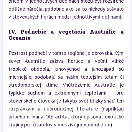
pričom v jednotlivých dedinách môžu byť rozšírené 
odlišné nárečia, podobne ako sa to niekedy stávalo 
v slovenských horách medzi jednotlivými dolinami.
IV. Podnebie a vegetácia Austrálie a 
Oceánie
Pestrosť podnebí v tomto regióne je obrovská. Kým 
sever Austrálie zažíva horúce a veľmi vlhké 
tropické obdobia, juhovýchod a juhozápad sú 
miernejšie, podobajú sa našim teplejším letám či 
stredomorskej klíme. Vnútrozemie Austrálie je 
typické suchom a extrémnymi teplotami – pre 
slovenského človeka je takýto svet blízky snáď len 
rozprávkam a dobrodružnej literatúre (napríklad 
príbehom Ivana Olbrachta, ktorý opisoval exotické 
krajiny pre čitateľov v medzivojnovom období).