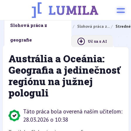
Slohová práca z
Domovská stránka
Domáce úlohy
Slohová práca z...
Stredné
+
geografie
Uč sa s AI
Austrália a Oceánia:
Geografia a jedinečnosť
regiónu na južnej
pologuli
Táto práca bola overená naším učiteľom:
28.03.2026 o 10:38