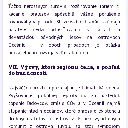
Ťažba nerastných surovín, rozširovanie fariem či 
kácanie pralesov spôsobili vážne porušenie 
rovnováhy v prírode. Slovenskí ochranári skúmajú 
paralely medzi odlesňovaním v Tatrách a 
devastáciou pôvodných lesov na ostrovoch 
Oceánie – v oboch prípadoch je otázka 
udržateľného rozvoja veľmi aktuálna.
VII. Výzvy, ktoré regiónu čelia, a pohľad 
do budúcnosti
Najväčšou hrozbou pre krajinu je klimatická zmena. 
Zvyšovanie globálnej teploty má za následok 
topenie ľadovcov, emisie CO₂ a v Oceánii najmä 
stúpanie hladín oceánov, ktoré ohrozuje existenciu 
drobných atolov a ostrovov. Príbeh vysídlených 
komunít z ostrova Tuvalu sa stal symbolom 