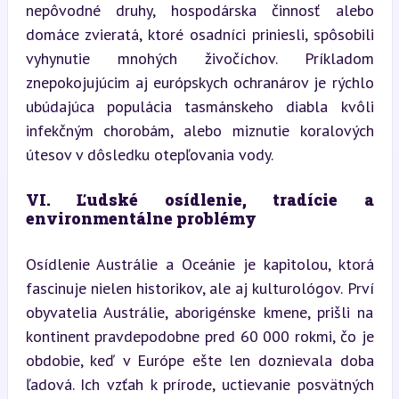
nepôvodné druhy, hospodárska činnosť alebo 
domáce zvieratá, ktoré osadníci priniesli, spôsobili 
vyhynutie mnohých živočíchov. Príkladom 
znepokojujúcim aj európskych ochranárov je rýchlo 
ubúdajúca populácia tasmánskeho diabla kvôli 
infekčným chorobám, alebo miznutie koralových 
útesov v dôsledku otepľovania vody.
VI. Ľudské osídlenie, tradície a 
environmentálne problémy
Osídlenie Austrálie a Oceánie je kapitolou, ktorá 
fascinuje nielen historikov, ale aj kulturológov. Prví 
obyvatelia Austrálie, aborigénske kmene, prišli na 
kontinent pravdepodobne pred 60 000 rokmi, čo je 
obdobie, keď v Európe ešte len doznievala doba 
ľadová. Ich vzťah k prírode, uctievanie posvätných 