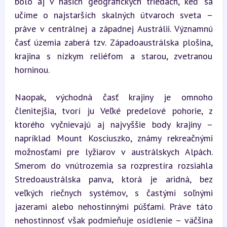
bolo aj v našich geografických triedach, keď sa 
učíme o najstarších skalných útvaroch sveta – 
práve v centrálnej a západnej Austrálii. Významnú 
časť územia zaberá tzv. Západoaustrálska plošina, 
krajina s nízkym reliéfom a starou, zvetranou 
horninou.
Naopak, východná časť krajiny je omnoho 
členitejšia, tvorí ju Veľké predelové pohorie, z 
ktorého vyčnievajú aj najvyššie body krajiny – 
napríklad Mount Kosciuszko, známy rekreačnými 
možnosťami pre lyžiarov v austrálskych Alpách. 
Smerom do vnútrozemia sa rozprestíra rozsiahla 
Stredoaustrálska panva, ktorá je aridná, bez 
veľkých riečnych systémov, s častými soľnými 
jazerami alebo nehostinnými púšťami. Práve táto 
nehostinnosť však podmieňuje osídlenie – väčšina 