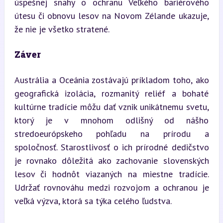
úspešnej snahy o ochranu Veľkého bariérového 
útesu či obnovu lesov na Novom Zélande ukazuje, 
že nie je všetko stratené.
Záver
Austrália a Oceánia zostávajú príkladom toho, ako 
geografická izolácia, rozmanitý reliéf a bohaté 
kultúrne tradície môžu dať vznik unikátnemu svetu, 
ktorý je v mnohom odlišný od nášho 
stredoeurópskeho pohľadu na prírodu a 
spoločnosť. Starostlivosť o ich prírodné dedičstvo 
je rovnako dôležitá ako zachovanie slovenských 
lesov či hodnôt viazaných na miestne tradície. 
Udržať rovnováhu medzi rozvojom a ochranou je 
veľká výzva, ktorá sa týka celého ľudstva.