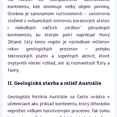
kontinentu, kde dominuje veľký objem pevniny, 
Oceánia je synonymom roztrúsenosti – súostrovia 
zložené z vulkanických ostrovov, koralových atolov 
i niekoľkých väčších „útržkov“ pôvodných 
kontinentov, ku ktorým patrí napríklad Nový 
Zéland. Celý tento región je výsledkom miliónov 
rokov geologických procesov – pohybu 
tektonických platní a sopečných aktivít, ktoré 
ovplyvnili nielen vzhľad, ale aj rozmanitosť flóry a 
fauny.
II. Geologická stavba a reliéf Austrálie
Geologická história Austrálie sa často uvádza v 
učebniciach ako príklad kontinentu, ktorý dlhodobo 
neprešiel veľkými horotvornými procesmi. Tak tomu 