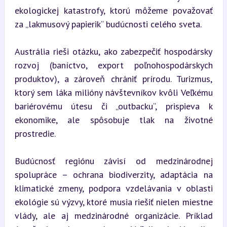
ekologickej katastrofy, ktorú môžeme považovať 
za „lakmusový papierik“ budúcnosti celého sveta.
Austrália rieši otázku, ako zabezpečiť hospodársky 
rozvoj (baníctvo, export poľnohospodárskych 
produktov), a zároveň chrániť prírodu. Turizmus, 
ktorý sem láka milióny návštevníkov kvôli Veľkému 
bariérovému útesu či „outbacku“, prispieva k 
ekonomike, ale spôsobuje tlak na životné 
prostredie.
Budúcnosť regiónu závisí od medzinárodnej 
spolupráce – ochrana biodiverzity, adaptácia na 
klimatické zmeny, podpora vzdelávania v oblasti 
ekológie sú výzvy, ktoré musia riešiť nielen miestne 
vlády, ale aj medzinárodné organizácie. Príklad 