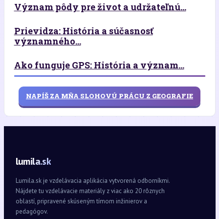
Význam pôdy pre život a udržateľnú...
Prievidza: História a súčasnosť
významného...
Ako funguje GPS: História a význam...
NAPÍŠ ZA MŇA SLOHOVÚ PRÁCU Z GEOGRAFIE
lumila.sk
Lumila.sk je vzdelávacia aplikácia vytvorená odborníkmi.
Nájdete tu vzdelávacie materiály z viac ako 20 rôznych
oblastí, pripravené skúseným tímom inžinierov a
pedagógov.