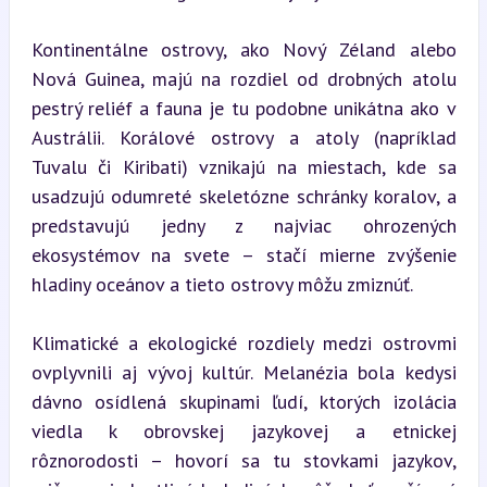
Kontinentálne ostrovy, ako Nový Zéland alebo 
Nová Guinea, majú na rozdiel od drobných atolu 
pestrý reliéf a fauna je tu podobne unikátna ako v 
Austrálii. Korálové ostrovy a atoly (napríklad 
Tuvalu či Kiribati) vznikajú na miestach, kde sa 
usadzujú odumreté skeletózne schránky koralov, a 
predstavujú jedny z najviac ohrozených 
ekosystémov na svete – stačí mierne zvýšenie 
hladiny oceánov a tieto ostrovy môžu zmiznúť.
Klimatické a ekologické rozdiely medzi ostrovmi 
ovplyvnili aj vývoj kultúr. Melanézia bola kedysi 
dávno osídlená skupinami ľudí, ktorých izolácia 
viedla k obrovskej jazykovej a etnickej 
rôznorodosti – hovorí sa tu stovkami jazykov, 