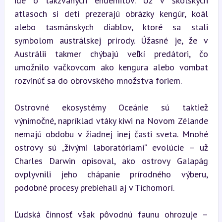
ide o takzvaných endemitov. Už v školských 
atlasoch si deti prezerajú obrázky kengúr, koál 
alebo tasmánskych diablov, ktoré sa stali 
symbolom austrálskej prírody. Úžasné je, že v 
Austrálii takmer chýbajú veľkí predátori, čo 
umožnilo vačkovcom ako kengura alebo vombat 
rozvinúť sa do obrovského množstva foriem.
Ostrovné ekosystémy Oceánie sú taktiež 
výnimočné, napríklad vtáky kiwi na Novom Zélande 
nemajú obdobu v žiadnej inej časti sveta. Mnohé 
ostrovy sú „živými laboratóriami“ evolúcie – už 
Charles Darwin opisoval, ako ostrovy Galapág 
ovplyvnili jeho chápanie prírodného výberu, 
podobné procesy prebiehali aj v Tichomorí.
Ľudská činnosť však pôvodnú faunu ohrozuje – 