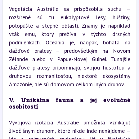
Vegetácia Austrálie sa prispôsobila suchu – 
rozšírené sú tu eukalyptové lesy, húštiny, 
polopúšte a stepné oblasti. Známy je napríklad 
vták emu, ktorý prežíva v týchto drsných 
podmienkach. Oceánia je, naopak, bohatá na 
dažďové pralesy – predovšetkým na Novom 
Zélande alebo v Papue-Novej Guinei. Tunajšie 
dažďové pralesy pripomínajú, svojou hustotou a 
druhovou rozmanitosťou, niektoré ekosystémy 
Amazónie, ale sú domovom celkom iných druhov.
V. Unikátna fauna a jej evolučné 
osobitosti
Vývojová izolácia Austrálie umožnila vznikajúť 
živočíšnym druhom, ktoré nikde inde nenájdeme – 