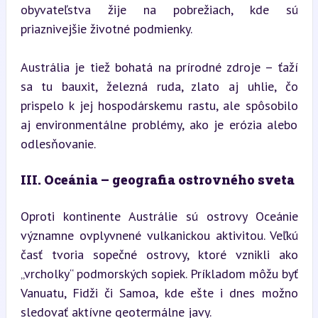
obyvateľstva žije na pobrežiach, kde sú 
priaznivejšie životné podmienky.
Austrália je tiež bohatá na prírodné zdroje – ťaží 
sa tu bauxit, železná ruda, zlato aj uhlie, čo 
prispelo k jej hospodárskemu rastu, ale spôsobilo 
aj environmentálne problémy, ako je erózia alebo 
odlesňovanie.
III. Oceánia – geografia ostrovného sveta
Oproti kontinente Austrálie sú ostrovy Oceánie 
významne ovplyvnené vulkanickou aktivitou. Veľkú 
časť tvoria sopečné ostrovy, ktoré vznikli ako 
„vrcholky“ podmorských sopiek. Príkladom môžu byť 
Vanuatu, Fidži či Samoa, kde ešte i dnes možno 
sledovať aktívne geotermálne javy.